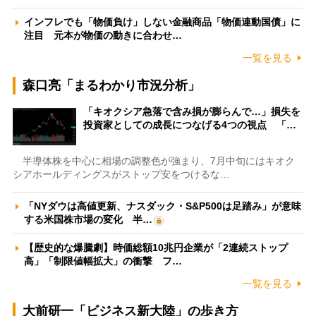
インフレでも「物価負け」しない金融商品「物価連動国債」に
注目 元本が物価の動きに合わせ…
一覧を見る
森口亮「まるわかり市況分析」
「キオクシア急落で含み損が膨らんで…」損失を
投資家としての成長につなげる4つの視点 「…
半導体株を中心に相場の調整色が強まり、7月中旬にはキオク
シアホールディングスがストップ安をつけるな…
「NYダウは高値更新、ナスダック・S&P500は足踏み」が意味
する米国株市場の変化 半…
【歴史的な爆騰劇】時価総額10兆円企業が「2連続ストップ
高」「制限値幅拡大」の衝撃 フ…
一覧を見る
大前研一「ビジネス新大陸」の歩き方