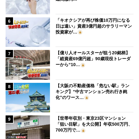
「キオクシアが再び株価10万円になる
6
日は遠い」資産3億円超のサラリーマン
投資家が…
【億り人オールスターが狙う20銘柄】
7
「総資産69億円超」90歳現役トレーダ
ーから“10…
【大阪の不動産価格「危ない駅」ラン
8
キング】“中古マンション売れ行き鈍
化”のワース…
【世帯年収別・東京23区マンション
9
「狙い目駅」を大公開】年収500万円、
700万円で…