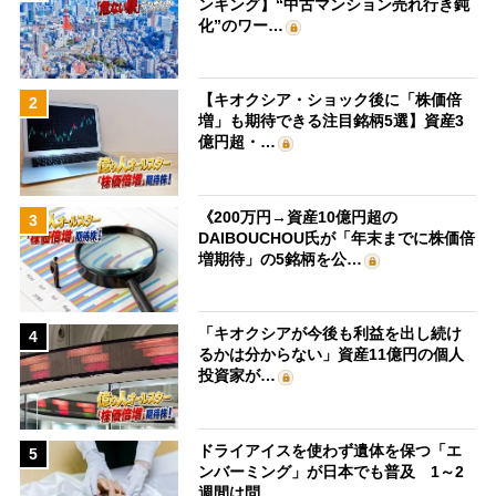
ンキング】“中古マンション売れ行き鈍
化”のワー…
【キオクシア・ショック後に「株価倍
2
増」も期待できる注目銘柄5選】資産3
億円超・…
《200万円→資産10億円超の
3
DAIBOUCHOU氏が「年末までに株価倍
増期待」の5銘柄を公…
「キオクシアが今後も利益を出し続け
4
るかは分からない」資産11億円の個人
投資家が…
ドライアイスを使わず遺体を保つ「エ
5
ンバーミング」が日本でも普及 1～2
週間は問…