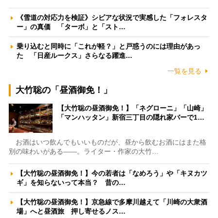
《雪道の対応力を検証》シビアな状況で実感した「フォレスタ
ー」の真価 「ターボ」と「スト…
乗り込むと同時に「これが軽？」と戸惑うのには理由があっ
た 「日産ルークス」さらなる躍進…
一覧を見る
大竹聡の「昼酒御免！」
【大竹聡の昼酒御免！】「ネグローニ」「山崎」
「マンハッタン」新宿三丁目の隠れ家バーで1…
お酒はいつ飲んでもいいものだが、昼から飲むお酒にはまた格
別の味わいがある――。ライター・作家の大竹…
【大竹聡の昼酒御免！】今の若者は「なめろう」や「キヌカツ
ギ」を知らないって本当？ 昔の…
【大竹聡の昼酒御免！】京急線で多摩川越えて「川崎の大衆酒
場」へと昼酒旅 押し寄せるノス…