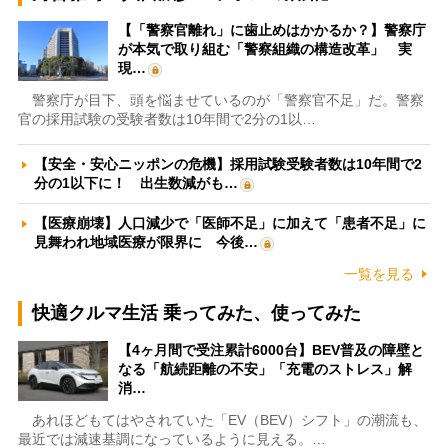
【「警察官離れ」に歯止めはかかるか？】警察庁
が本気で取り組む「警察組織の構造改革」 実
現…
警察庁が目下、頭を悩ませているのが「警察官不足」だ。警察
官の採用試験の受験者数は10年間で2分の1以…
【安全・安心ニッポンの危機】採用試験受験者数は10年間で2
分の1以下に！ 出生数減がも…
【医療崩壊】人口減少で「医師不足」に加えて「患者不足」に
見舞われ地域医療が限界に 今後…
一覧を見る
快適クルマ生活 乗ってみた、使ってみた
【4ヶ月間で受注累計6000台】BEV普及の障壁と
なる「航続距離の不安」「充電のストレス」解
消…
あれほどもてはやされていた「EV（BEV）シフト」の潮流も、
最近では減速基調になっているように見える。…