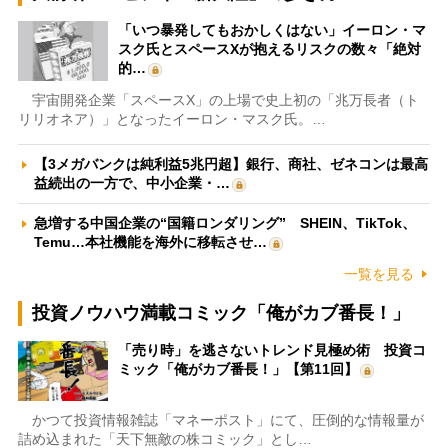
「いつ暴発してもおかしくはない」イーロン・マ
スク氏とスペースXが抱えるリスクの数々「絶対
的…
宇宙開発企業「スペースX」の上場で史上初の「兆万長者（ト
リリオネア）」となったイーロン・マスク氏。…
【3メガバンクは純利益5兆円超】銀行、商社、ゼネコンは最高
益続出の一方で、中小企業・…
急増する中国企業の“国籍ロンダリング” SHEIN、TikTok、
Temu…本社機能を海外に移転させ…
一覧を見る
投資ノウハウ満載コミック「俺がカブ番長！」
「売り時」を逃さないトレンド見極め術 投資コ
ミック「俺がカブ番長！」【第11回】
かつて投資情報雑誌「マネーポスト」にて、圧倒的な情報量が
詰め込まれた「天下無敵の株コミック」とし…