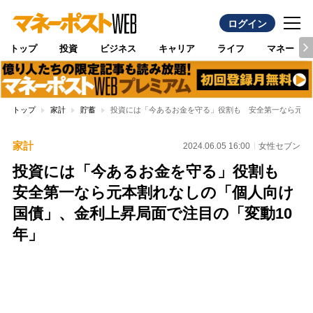
ログイン
トップ
投資
ビジネス
キャリア
ライフ
マネー
トップ
家計
貯蓄
投資には「今あるお金を守る」役割も 安全第一なら元本
家計
2024.06.05 16:00
女性セブン
投資には「今あるお金を守る」役割も
安全第一なら元本割れなしの「個人向け
国債」、金利上昇局面で注目の「変動10
年」
Loaded
:
100.00%
/
Unmute