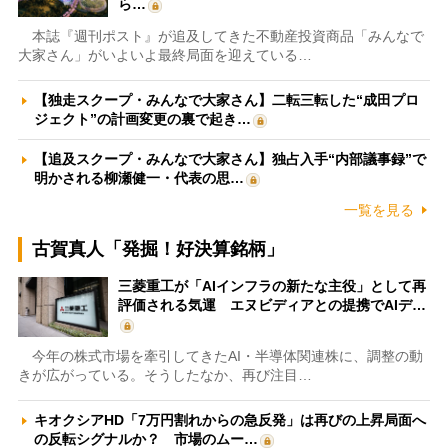
ら…
本誌『週刊ポスト』が追及してきた不動産投資商品「みんなで
大家さん」がいよいよ最終局面を迎えている…
【独走スクープ・みんなで大家さん】二転三転した“成田プロ
ジェクト”の計画変更の裏で起き…
【追及スクープ・みんなで大家さん】独占入手“内部議事録”で
明かされる柳瀬健一・代表の思…
一覧を見る
古賀真人「発掘！好決算銘柄」
三菱重工が「AIインフラの新たな主役」として再
評価される気運 エヌビディアとの提携でAIデ…
今年の株式市場を牽引してきたAI・半導体関連株に、調整の動
きが広がっている。そうしたなか、再び注目…
キオクシアHD「7万円割れからの急反発」は再びの上昇局面へ
の反転シグナルか？ 市場のムー…