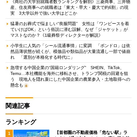
《商社の大学別就職者数ランキングを解剖》三菱商事、三井物
産、住友商事への就職者は「東大・早大・慶大で約6割」の現
実 3大学以外で強い大学はどこか
猛暑のお葬式で悩ましい“喪服問題” 女性は「ワンピースを着
ていけばOK」という俗説に潜む誤解、なぜ「ジャケット」が
マストなのか？《1級葬祭ディレクターが解説》
小学生に人気の「シール流通事情」に変調 「ボンドロ」は依
然品薄状態が続くが、模倣品や類似品が大量流通し一部で値崩
れ 「選別が本格化する時代に」
急増する中国企業の“国籍ロンダリング” SHEIN、TikTok、
Temu…本社機能を海外に移転させ、トランプ関税の回避を狙
う 現地人を隠れ蓑にした中国企業の農業参入・土地取得への
懸念も
関連記事
ランキング
【首都圏の不動産価格「危ない駅」ラ
1