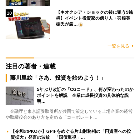
【キオクシア・ショックの後に狙う5銘
10
柄】イベント投資家の億り人・羽根英
樹氏が厳…
一覧を見る
注目の著者・連載
藤川里絵「さあ、投資を始めよう！」
5年ぶり改訂の「CGコード」、何が変わったのか
ポイントを解説 企業に成長投資の具体的な説
明…
金融庁と東京証券取引所が共同で策定している上場企業の経営
や取締役会のあり方を定める「コーポレート…
【令和のPKOか】GPIFをめぐる片山財務相の「円資産への投
資拡大」発言の波紋 「国債重視」…