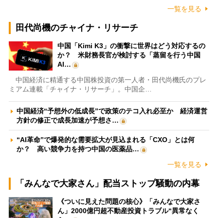
一覧を見る
田代尚機のチャイナ・リサーチ
中国「Kimi K3」の衝撃に世界はどう対応するの
か？ 米財務長官が検討する「蒸留を行う中国
AI…
中国経済に精通する中国株投資の第一人者・田代尚機氏のプレ
ミアム連載「チャイナ・リサーチ」。中国企…
中国経済“予想外の低成長”で政策のテコ入れ必至か 経済運営
方針の修正で成長加速が予想さ…
“AI革命”で爆発的な需要拡大が見込まれる「CXO」とは何
か？ 高い競争力を持つ中国の医薬品…
一覧を見る
「みんなで大家さん」配当ストップ騒動の内幕
《ついに見えた問題の核心》「みんなで大家さ
ん」2000億円超不動産投資トラブル“異常なく