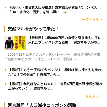
《億り人・古賀真人氏が厳選》野村総合研究所だけじゃない！
「DX・省力化・円安」を追い風に…
一覧を見る
突然マルサがやって来た！
【最終回】1億6000万円の負債と引き換えに手に
入れたプライスレスな経験 ｜ 突然マルサがや…
2009年12月に発行された元FXトレーダー・磯貝清明氏の著書
『突然マルサがやって来た！～FXで10億円稼い…
【第9回】もう一度FXでリベンジ！ 種銭は差し押さえを免れ
た”ヒミツのお金” ｜ 突然マルサ…
【第8回】年利はなんと14.6％！ 毎日5万円超の延滞税が積み
上がっていく ｜ 突然マルサ…
一覧を見る
河合雅司「人口減少ニッポンの活路」