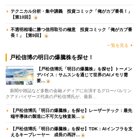
テクニカル分析・集中講義 投資コミック「俺がカブ番長！」
【第10回】
不透明相場に勝つ信用取引の極意 投資コミック「俺がカブ番
長！」【第9回】
一覧を見る
戸松信博の明日の爆騰株を探せ！
【戸松信博氏「明日の爆騰株」を探せ】トーメン
デバイス：サムスンを通じて世界のAIメモリ需
要…
新聞や雑誌など多数の金融メディアに出演するグローバルリン
クアドバイザーズ代表の戸松信博氏が、最新…
【戸松信博氏「明日の爆騰株」を探せ】レーザーテック：最先
端半導体の製造に不可欠な検査装…
【戸松信博氏「明日の爆騰株」を探せ】TDK：AIインフラを支
えるキープレーヤー 成長の再評…