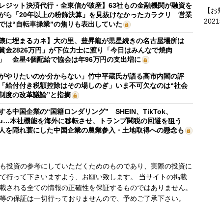
レジット決済代行・全東信が破産】63社もの金融機関が融資を
【お
がら「20年以上の粉飾決算」を見抜けなかったカラクリ 営業
202
では“自転車操業”の焦りも表出していた
俵に埋まるカネ】大の里、豊昇龍が黒星続きの名古屋場所は
賞金2826万円」が下位力士に渡り「今日はみんなで焼肉
」 金星4個配給で協会は年96万円の支出増に
がやりたいのか分からない」竹中平蔵氏が語る高市内閣の評
「給付付き税額控除はその場しのぎ」いま不可欠なのは“社会
制度の改革議論”と指摘
する中国企業の“国籍ロンダリング” SHEIN、TikTok、
mu…本社機能を海外に移転させ、トランプ関税の回避を狙う
人を隠れ蓑にした中国企業の農業参入・土地取得への懸念も
も投資の参考にしていただくためのものであり、実際の投資に
て行って下さいますよう、お願い致します。 当サイトの掲載
載される全ての情報の正確性を保証するものではありません。
等の保証は一切行っておりませんので、予めご了承下さい。