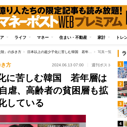
ア
ライフ
マネー
住まい・不動産
家計
トレ
大陸」の歩き方
日本以上の超少子化に苦しむ韓国 若年層は「ヘルコリア」と自虐、高齢者の貧困層も拡大し“絶望の国”と化している
写真一覧
ラ
1
歩き方
2024.06.13 07:00
週刊ポスト
化に苦しむ韓国 若年層は
2
自虐、高齢者の貧困層も拡
と化している
3
4