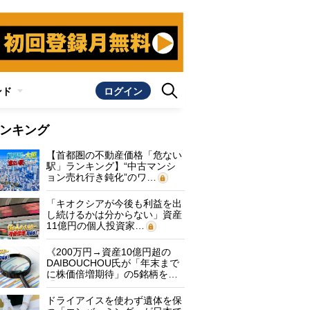
ンド
ログイン
ンキング
【首都圏の不動産価格「危ない
駅」ランキング】“中古マンシ
ョン売れ行き鈍化”のワ…
「キオクシアが今後も利益を出
し続けるかは分からない」資産
11億円の個人投資家…
《200万円→資産10億円超の
DAIBOUCHOU氏が「年末まで
に株価倍増期待」の5銘柄を…
ドライアイスを使わず遺体を保