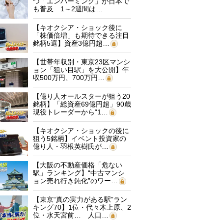
つ「エンバーミング」が日本で
も普及 1～2週間は…
【キオクシア・ショック後に
「株価倍増」も期待できる注目
銘柄5選】資産3億円超…
【世帯年収別・東京23区マンシ
ョン「狙い目駅」を大公開】年
収500万円、700万円…
【億り人オールスターが狙う20
銘柄】「総資産69億円超」90歳
現役トレーダーから“1…
【キオクシア・ショックの後に
狙う5銘柄】イベント投資家の
億り人・羽根英樹氏が…
【大阪の不動産価格「危ない
駅」ランキング】“中古マンシ
ョン売れ行き鈍化”のワー…
【東京“真の実力がある駅”ラン
キング70】1位・代々木上原、2
位・水天宮前… 人口…