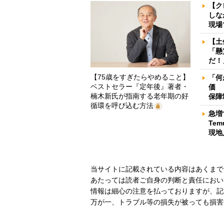
【ク
しな
現場
【土
「懸
だ！
【75歳をすぎたらやめること】
「何
ベストセラー『定年後』著者・
価 
楠木新氏が指南する老年期の好
保障
循環を呼び込む方法
急増
Te
現地
当サイトに記載されている内容はあくまで
あたっては読者ご自身の判断と責任におい
情報は細心の注意を払っておりますが、記
万が一、トラブル等の損失が被っても損害