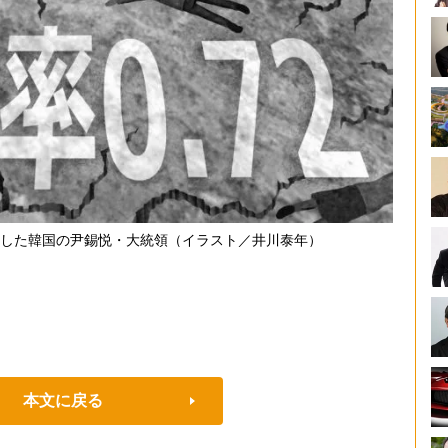
した韓国の尹錫悦・大統領（イラスト／井川泰年）
本文に戻る