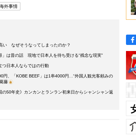
海外事情
円高い なぜそうなってしまったのか？
」は昔の話 現地で日本人を待ち受ける“残念な現実”
立つ日本人ならではの行動
円、「KOBE BEEF」は1串4000円…“外国人観光客頼みの
葛藤
国の50年史》カンカンとランラン初来日からシャンシャン返