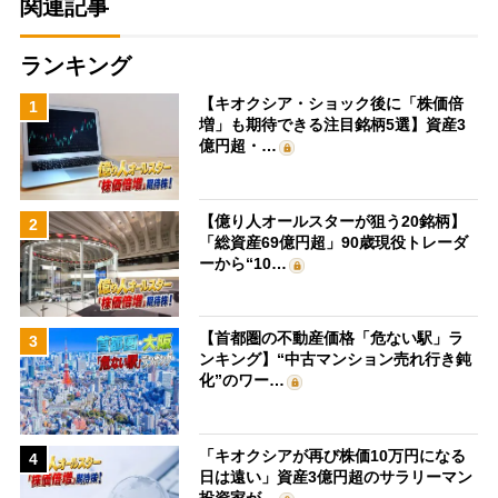
関連記事
ランキング
【キオクシア・ショック後に「株価倍
1
増」も期待できる注目銘柄5選】資産3
億円超・…
【億り人オールスターが狙う20銘柄】
2
「総資産69億円超」90歳現役トレーダ
ーから“10…
【首都圏の不動産価格「危ない駅」ラ
3
ンキング】“中古マンション売れ行き鈍
化”のワー…
「キオクシアが再び株価10万円になる
4
日は遠い」資産3億円超のサラリーマン
投資家が…