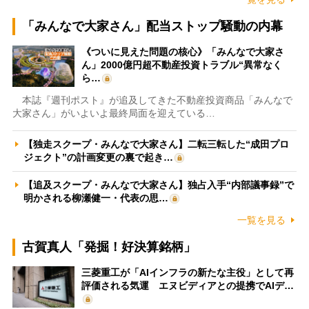
「みんなで大家さん」配当ストップ騒動の内幕
《ついに見えた問題の核心》「みんなで大家さ
ん」2000億円超不動産投資トラブル“異常なく
ら…
本誌『週刊ポスト』が追及してきた不動産投資商品「みんなで
大家さん」がいよいよ最終局面を迎えている…
【独走スクープ・みんなで大家さん】二転三転した“成田プロ
ジェクト”の計画変更の裏で起き…
【追及スクープ・みんなで大家さん】独占入手“内部議事録”で
明かされる柳瀬健一・代表の思…
一覧を見る
古賀真人「発掘！好決算銘柄」
三菱重工が「AIインフラの新たな主役」として再
評価される気運 エヌビディアとの提携でAIデ…