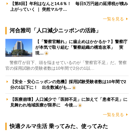
【第8回】年利はなんと14.6％！ 毎日5万円超の延滞税が積み
上がっていく ｜ 突然マルサ…
一覧を見る
河合雅司「人口減少ニッポンの活路」
【「警察官離れ」に歯止めはかかるか？】警察庁
が本気で取り組む「警察組織の構造改革」 実
現…
警察庁が目下、頭を悩ませているのが「警察官不足」だ。警察
官の採用試験の受験者数は10年間で2分の1以…
【安全・安心ニッポンの危機】採用試験受験者数は10年間で2
分の1以下に！ 出生数減がも…
【医療崩壊】人口減少で「医師不足」に加えて「患者不足」に
見舞われ地域医療が限界に 今後…
一覧を見る
快適クルマ生活 乗ってみた、使ってみた