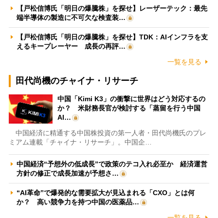
【戸松信博氏「明日の爆騰株」を探せ】レーザーテック：最先
端半導体の製造に不可欠な検査装…
【戸松信博氏「明日の爆騰株」を探せ】TDK：AIインフラを支
えるキープレーヤー 成長の再評…
一覧を見る
田代尚機のチャイナ・リサーチ
中国「Kimi K3」の衝撃に世界はどう対応するの
か？ 米財務長官が検討する「蒸留を行う中国
AI…
中国経済に精通する中国株投資の第一人者・田代尚機氏のプレ
ミアム連載「チャイナ・リサーチ」。中国企…
中国経済“予想外の低成長”で政策のテコ入れ必至か 経済運営
方針の修正で成長加速が予想さ…
“AI革命”で爆発的な需要拡大が見込まれる「CXO」とは何
か？ 高い競争力を持つ中国の医薬品…
一覧を見る