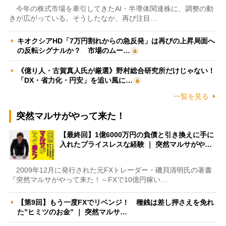
今年の株式市場を牽引してきたAI・半導体関連株に、調整の動
きが広がっている。そうしたなか、再び注目…
キオクシアHD「7万円割れからの急反発」は再びの上昇局面へ
の反転シグナルか？ 市場のムー…
《億り人・古賀真人氏が厳選》野村総合研究所だけじゃない！
「DX・省力化・円安」を追い風に…
一覧を見る
突然マルサがやって来た！
【最終回】1億6000万円の負債と引き換えに手に
入れたプライスレスな経験 ｜ 突然マルサがや…
2009年12月に発行された元FXトレーダー・磯貝清明氏の著書
『突然マルサがやって来た！～FXで10億円稼い…
【第9回】もう一度FXでリベンジ！ 種銭は差し押さえを免れ
た”ヒミツのお金” ｜ 突然マルサ…