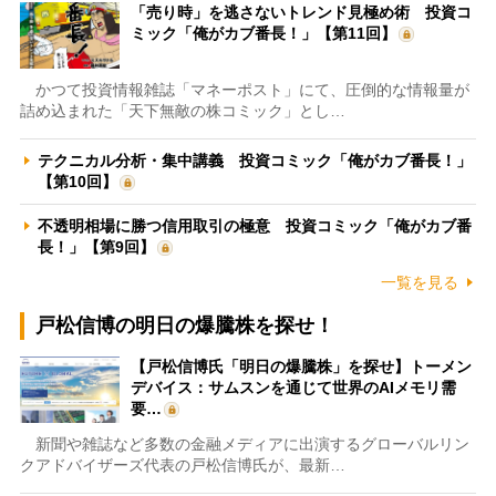
「売り時」を逃さないトレンド見極め術 投資コ
ミック「俺がカブ番長！」【第11回】
かつて投資情報雑誌「マネーポスト」にて、圧倒的な情報量が
詰め込まれた「天下無敵の株コミック」とし…
テクニカル分析・集中講義 投資コミック「俺がカブ番長！」
【第10回】
不透明相場に勝つ信用取引の極意 投資コミック「俺がカブ番
長！」【第9回】
一覧を見る
戸松信博の明日の爆騰株を探せ！
【戸松信博氏「明日の爆騰株」を探せ】トーメン
デバイス：サムスンを通じて世界のAIメモリ需
要…
新聞や雑誌など多数の金融メディアに出演するグローバルリン
クアドバイザーズ代表の戸松信博氏が、最新…