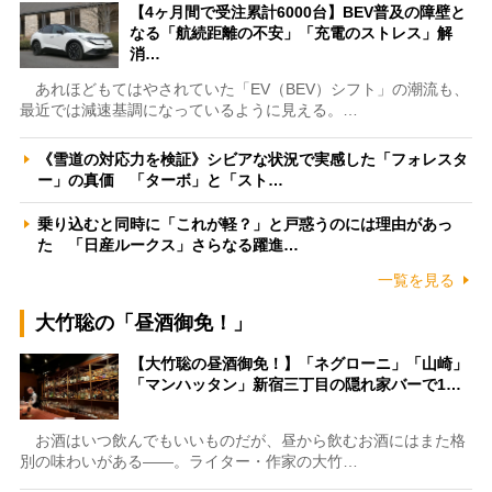
【4ヶ月間で受注累計6000台】BEV普及の障壁と
なる「航続距離の不安」「充電のストレス」解
消…
あれほどもてはやされていた「EV（BEV）シフト」の潮流も、
最近では減速基調になっているように見える。…
《雪道の対応力を検証》シビアな状況で実感した「フォレスタ
ー」の真価 「ターボ」と「スト…
乗り込むと同時に「これが軽？」と戸惑うのには理由があっ
た 「日産ルークス」さらなる躍進…
一覧を見る
大竹聡の「昼酒御免！」
【大竹聡の昼酒御免！】「ネグローニ」「山崎」
「マンハッタン」新宿三丁目の隠れ家バーで1…
お酒はいつ飲んでもいいものだが、昼から飲むお酒にはまた格
別の味わいがある――。ライター・作家の大竹…