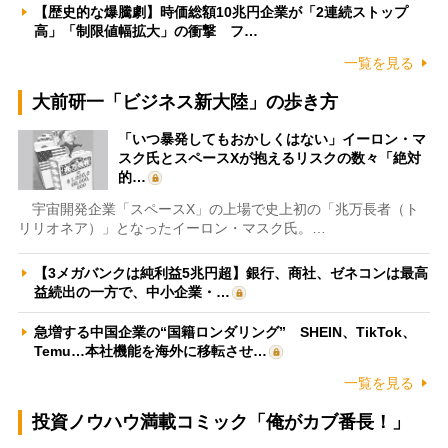
【歴史的な爆騰劇】時価総額10兆円企業が「2連続ストップ
高」「制限値幅拡大」の衝撃 フ…
一覧を見る
大前研一「ビジネス新大陸」の歩き方
「いつ暴発してもおかしくはない」イーロン・マ
スク氏とスペースXが抱えるリスクの数々「絶対
的…
宇宙開発企業「スペースX」の上場で史上初の「兆万長者（ト
リリオネア）」となったイーロン・マスク氏。…
【3メガバンクは純利益5兆円超】銀行、商社、ゼネコンは最高
益続出の一方で、中小企業・…
急増する中国企業の“国籍ロンダリング” SHEIN、TikTok、
Temu…本社機能を海外に移転させ…
一覧を見る
投資ノウハウ満載コミック「俺がカブ番長！」