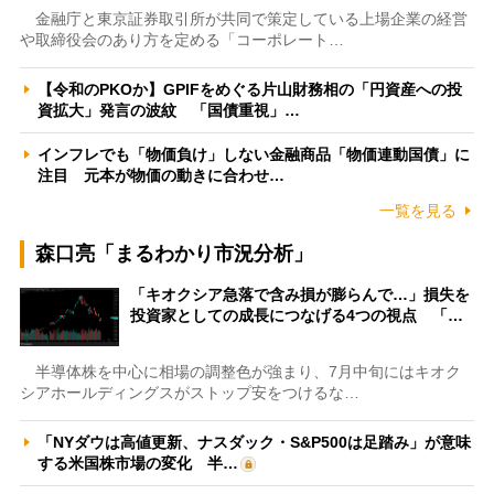
金融庁と東京証券取引所が共同で策定している上場企業の経営
や取締役会のあり方を定める「コーポレート…
【令和のPKOか】GPIFをめぐる片山財務相の「円資産への投
資拡大」発言の波紋 「国債重視」…
インフレでも「物価負け」しない金融商品「物価連動国債」に
注目 元本が物価の動きに合わせ…
一覧を見る
森口亮「まるわかり市況分析」
「キオクシア急落で含み損が膨らんで…」損失を
投資家としての成長につなげる4つの視点 「…
半導体株を中心に相場の調整色が強まり、7月中旬にはキオク
シアホールディングスがストップ安をつけるな…
「NYダウは高値更新、ナスダック・S&P500は足踏み」が意味
する米国株市場の変化 半…