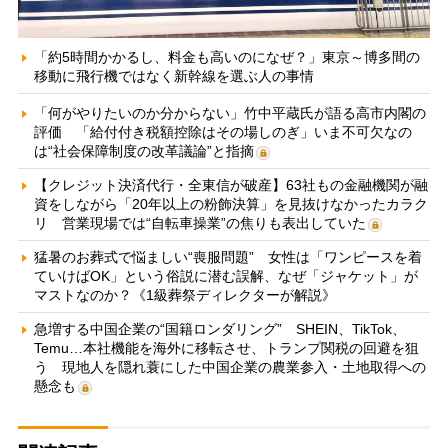
「約5時間かかるし、料金も高いのになぜ？」東京～博多間の
移動に飛行機ではなく新幹線を選ぶ人の事情
「何がやりたいのか分からない」竹中平蔵氏が語る高市内閣の
評価 「給付付き税額控除はその場しのぎ」いま不可欠なの
は“社会保障制度の改革議論”と指摘
【クレジット決済代行・全東信が破産】63社もの金融機関が融
資をしながら「20年以上の粉飾決算」を見抜けなかったカラク
リ 営業現場では“自転車操業”の焦りも表出していた
猛暑のお葬式で悩ましい“喪服問題” 女性は「ワンピースを着
ていけばOK」という俗説に潜む誤解、なぜ「ジャケット」が
マストなのか？《1級葬祭ディレクターが解説》
急増する中国企業の“国籍ロンダリング” SHEIN、TikTok、
Temu…本社機能を海外に移転させ、トランプ関税の回避を狙
う 現地人を隠れ蓑にした中国企業の農業参入・土地取得への
懸念も