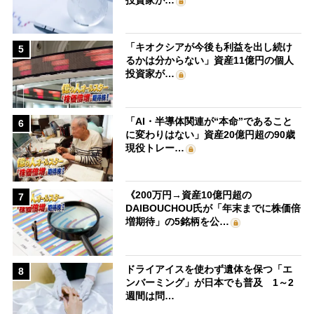
「キオクシアが今後も利益を出し続け
5
るかは分からない」資産11億円の個人
投資家が…
「AI・半導体関連が“本命”であること
6
に変わりはない」資産20億円超の90歳
現役トレー…
《200万円→資産10億円超の
7
DAIBOUCHOU氏が「年末までに株価倍
増期待」の5銘柄を公…
ドライアイスを使わず遺体を保つ「エ
8
ンバーミング」が日本でも普及 1～2
週間は問…