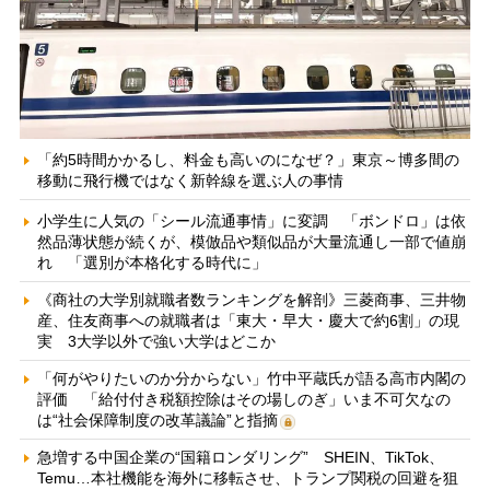
「約5時間かかるし、料金も高いのになぜ？」東京～博多間の
移動に飛行機ではなく新幹線を選ぶ人の事情
小学生に人気の「シール流通事情」に変調 「ボンドロ」は依
然品薄状態が続くが、模倣品や類似品が大量流通し一部で値崩
れ 「選別が本格化する時代に」
《商社の大学別就職者数ランキングを解剖》三菱商事、三井物
産、住友商事への就職者は「東大・早大・慶大で約6割」の現
実 3大学以外で強い大学はどこか
「何がやりたいのか分からない」竹中平蔵氏が語る高市内閣の
評価 「給付付き税額控除はその場しのぎ」いま不可欠なの
は“社会保障制度の改革議論”と指摘
急増する中国企業の“国籍ロンダリング” SHEIN、TikTok、
Temu…本社機能を海外に移転させ、トランプ関税の回避を狙