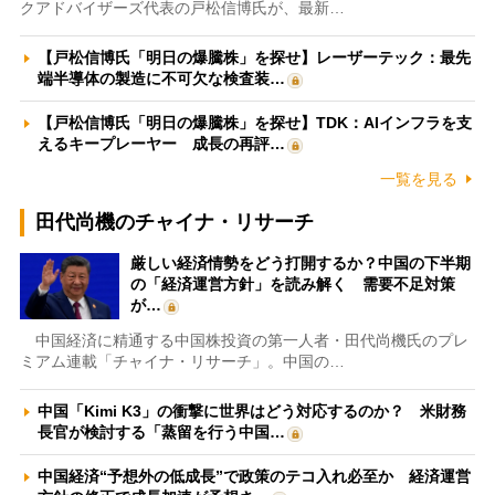
クアドバイザーズ代表の戸松信博氏が、最新…
【戸松信博氏「明日の爆騰株」を探せ】レーザーテック：最先
端半導体の製造に不可欠な検査装…
【戸松信博氏「明日の爆騰株」を探せ】TDK：AIインフラを支
えるキープレーヤー 成長の再評…
一覧を見る
田代尚機のチャイナ・リサーチ
厳しい経済情勢をどう打開するか？中国の下半期
の「経済運営方針」を読み解く 需要不足対策
が…
中国経済に精通する中国株投資の第一人者・田代尚機氏のプレ
ミアム連載「チャイナ・リサーチ」。中国の…
中国「Kimi K3」の衝撃に世界はどう対応するのか？ 米財務
長官が検討する「蒸留を行う中国…
中国経済“予想外の低成長”で政策のテコ入れ必至か 経済運営