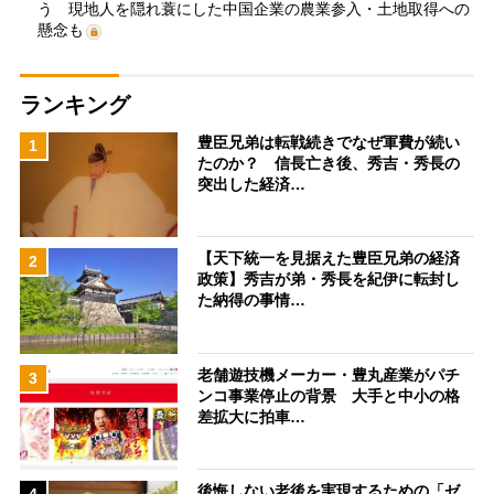
う 現地人を隠れ蓑にした中国企業の農業参入・土地取得への
懸念も
ランキング
豊臣兄弟は転戦続きでなぜ軍費が続い
1
たのか？ 信長亡き後、秀吉・秀長の
突出した経済…
【天下統一を見据えた豊臣兄弟の経済
2
政策】秀吉が弟・秀長を紀伊に転封し
た納得の事情…
老舗遊技機メーカー・豊丸産業がパチ
3
ンコ事業停止の背景 大手と中小の格
差拡大に拍車…
後悔しない老後を実現するための「ゼ