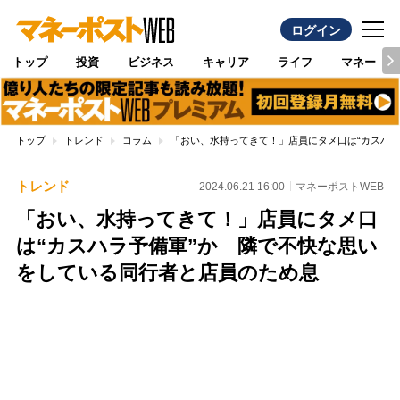
ログイン
トップ
投資
ビジネス
キャリア
ライフ
マネー
トップ
トレンド
コラム
「おい、水持ってきて！」店員にタメ口は“カスハ
トレンド
2024.06.21 16:00
マネーポストWEB
「おい、水持ってきて！」店員にタメ口
は“カスハラ予備軍”か 隣で不快な思い
をしている同行者と店員のため息
Loaded
:
100.00%
/
Unmute