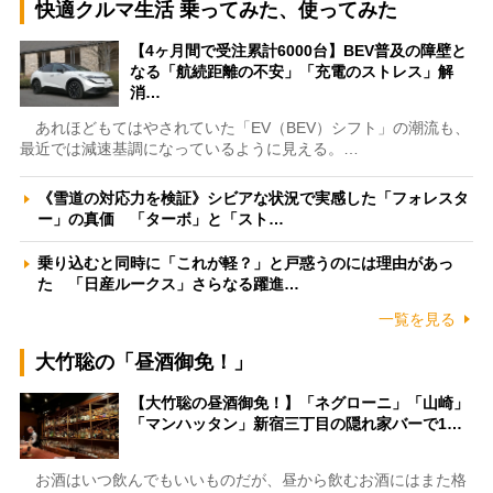
快適クルマ生活 乗ってみた、使ってみた
【4ヶ月間で受注累計6000台】BEV普及の障壁と
なる「航続距離の不安」「充電のストレス」解
消…
あれほどもてはやされていた「EV（BEV）シフト」の潮流も、
最近では減速基調になっているように見える。…
《雪道の対応力を検証》シビアな状況で実感した「フォレスタ
ー」の真価 「ターボ」と「スト…
乗り込むと同時に「これが軽？」と戸惑うのには理由があっ
た 「日産ルークス」さらなる躍進…
一覧を見る
大竹聡の「昼酒御免！」
【大竹聡の昼酒御免！】「ネグローニ」「山崎」
「マンハッタン」新宿三丁目の隠れ家バーで1…
お酒はいつ飲んでもいいものだが、昼から飲むお酒にはまた格