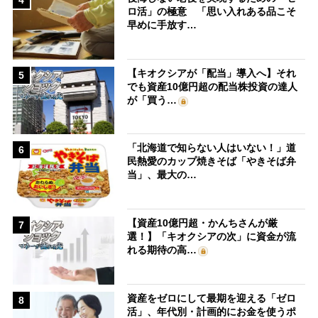
4
ロ活」の極意 「思い入れある品こそ
早めに手放す…
【キオクシアが「配当」導入へ】それ
5
でも資産10億円超の配当株投資の達人
が「買う…
「北海道で知らない人はいない！」道
6
民熱愛のカップ焼きそば「やきそば弁
当」、最大の…
【資産10億円超・かんちさんが厳
7
選！】「キオクシアの次」に資金が流
れる期待の高…
資産をゼロにして最期を迎える「ゼロ
8
活」、年代別・計画的にお金を使うポ