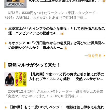
6月の売上低迷を吹き飛ばす第1四半期決算、…
6月3日に8330円をつけたワークマン（東証スタンダード・
7564）の株価は、わずか1カ月あまりで約34％下落…
三菱重工が「AIインフラの新たな主役」として再評価される気
運 エヌビディアとの提携でAI…
キオクシアHD「7万円割れからの急反発」は再びの上昇局面へ
の反転シグナルか？ 市場のムー…
一覧を見る
突然マルサがやって来た！
【最終回】1億6000万円の負債と引き換えに手に
入れたプライスレスな経験 ｜ 突然マルサがや…
2009年12月に発行された元FXトレーダー・磯貝清明氏の著書
『突然マルサがやって来た！～FXで10億円稼い…
【第9回】もう一度FXでリベンジ！ 種銭は差し押さえを免れ