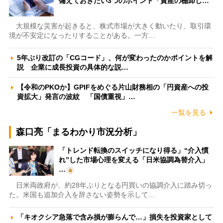
備えておきたい3つのポイント「資産の棚卸し…
大規模な災害が起きると、株式市場が大きく動いたり、取引環
境が不安定になったりすることがある。一方…
5年ぶり改訂の「CGコード」、何が変わったのかポイントを解
説 企業に成長投資の具体的な説…
【令和のPKOか】GPIFをめぐる片山財務相の「円資産への投
資拡大」発言の波紋 「国債重視」…
一覧を見る
森口亮「まるわかり市況分析」
「トレンド転換のスイッチになり得る」“介入慣
れ”した市場心理を変える「日米協調為替介入」
…
日米両政府が、約28年ぶりとなる円買いの協調介入に踏み切っ
た。米国も追加介入を辞さない姿勢を示して…
「キオクシア急落で含み損が膨らんで…」損失を投資家として