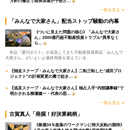
方針の修正で成長加速が予想さ…
一覧を見る
「みんなで大家さん」配当ストップ騒動の内幕
《ついに見えた問題の核心》「みんなで大家さ
ん」2000億円超不動産投資トラブル“異常なく
ら…
本誌『週刊ポスト』が追及してきた不動産投資商品「みんなで
大家さん」がいよいよ最終局面を迎えている…
【独走スクープ・みんなで大家さん】二転三転した“成田プロ
ジェクト”の計画変更の裏で起き…
【追及スクープ・みんなで大家さん】独占入手“内部議事録”で
明かされる柳瀬健一・代表の思…
一覧を見る
古賀真人「発掘！好決算銘柄」
《株価34％急落のワークマンに特大反転の期待》