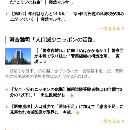
た”ヒミツのお金” ｜ 突然マルサ…
【第8回】年利はなんと14.6％！ 毎日5万円超の延滞税が積み
上がっていく ｜ 突然マルサ…
一覧を見る
河合雅司「人口減少ニッポンの活路」
【「警察官離れ」に歯止めはかかるか？】警察庁
が本気で取り組む「警察組織の構造改革」 実
現…
警察庁が目下、頭を悩ませているのが「警察官不足」だ。警察
官の採用試験の受験者数は10年間で2分の1以…
【安全・安心ニッポンの危機】採用試験受験者数は10年間で2
分の1以下に！ 出生数減がも…
【医療崩壊】人口減少で「医師不足」に加えて「患者不足」に
見舞われ地域医療が限界に 今後…
一覧を見る