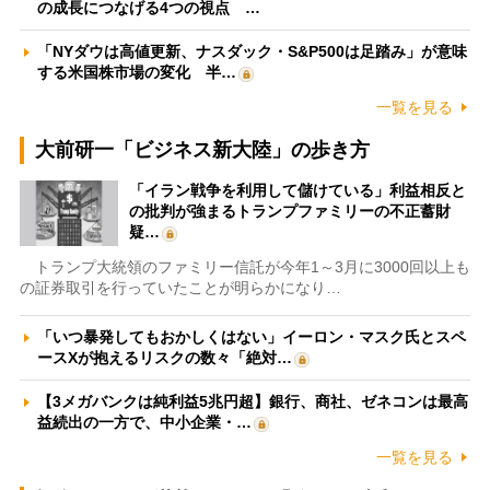
の成長につなげる4つの視点 …
「NYダウは高値更新、ナスダック・S&P500は足踏み」が意味
する米国株市場の変化 半…
一覧を見る
大前研一「ビジネス新大陸」の歩き方
「イラン戦争を利用して儲けている」利益相反と
の批判が強まるトランプファミリーの不正蓄財
疑…
トランプ大統領のファミリー信託が今年1～3月に3000回以上も
の証券取引を行っていたことが明らかになり…
「いつ暴発してもおかしくはない」イーロン・マスク氏とスペ
ースXが抱えるリスクの数々「絶対…
【3メガバンクは純利益5兆円超】銀行、商社、ゼネコンは最高
益続出の一方で、中小企業・…
一覧を見る