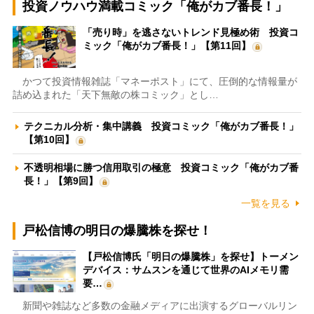
投資ノウハウ満載コミック「俺がカブ番長！」
「売り時」を逃さないトレンド見極め術 投資コ
ミック「俺がカブ番長！」【第11回】
かつて投資情報雑誌「マネーポスト」にて、圧倒的な情報量が
詰め込まれた「天下無敵の株コミック」とし…
テクニカル分析・集中講義 投資コミック「俺がカブ番長！」
【第10回】
不透明相場に勝つ信用取引の極意 投資コミック「俺がカブ番
長！」【第9回】
一覧を見る
戸松信博の明日の爆騰株を探せ！
【戸松信博氏「明日の爆騰株」を探せ】トーメン
デバイス：サムスンを通じて世界のAIメモリ需
要…
新聞や雑誌など多数の金融メディアに出演するグローバルリン