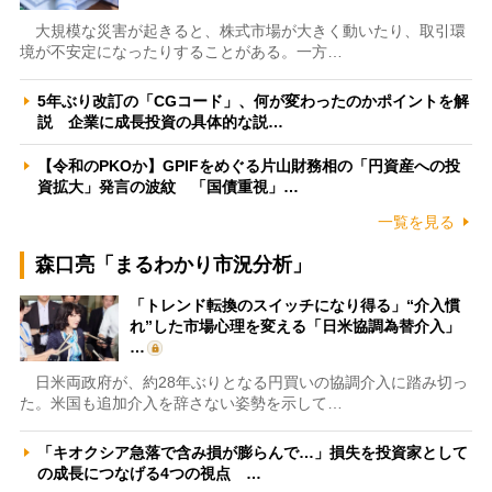
大規模な災害が起きると、株式市場が大きく動いたり、取引環
境が不安定になったりすることがある。一方…
5年ぶり改訂の「CGコード」、何が変わったのかポイントを解
説 企業に成長投資の具体的な説…
【令和のPKOか】GPIFをめぐる片山財務相の「円資産への投
資拡大」発言の波紋 「国債重視」…
一覧を見る
森口亮「まるわかり市況分析」
「トレンド転換のスイッチになり得る」“介入慣
れ”した市場心理を変える「日米協調為替介入」
…
日米両政府が、約28年ぶりとなる円買いの協調介入に踏み切っ
た。米国も追加介入を辞さない姿勢を示して…
「キオクシア急落で含み損が膨らんで…」損失を投資家として
の成長につなげる4つの視点 …