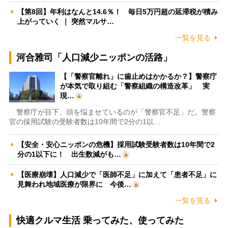
【第8回】年利はなんと14.6％！ 毎日5万円超の延滞税が積み
上がっていく ｜ 突然マルサ…
一覧を見る
河合雅司「人口減少ニッポンの活路」
【「警察官離れ」に歯止めはかかるか？】警察庁
が本気で取り組む「警察組織の構造改革」 実
現…
警察庁が目下、頭を悩ませているのが「警察官不足」だ。警察
官の採用試験の受験者数は10年間で2分の1以…
【安全・安心ニッポンの危機】採用試験受験者数は10年間で2
分の1以下に！ 出生数減がも…
【医療崩壊】人口減少で「医師不足」に加えて「患者不足」に
見舞われ地域医療が限界に 今後…
一覧を見る
快適クルマ生活 乗ってみた、使ってみた