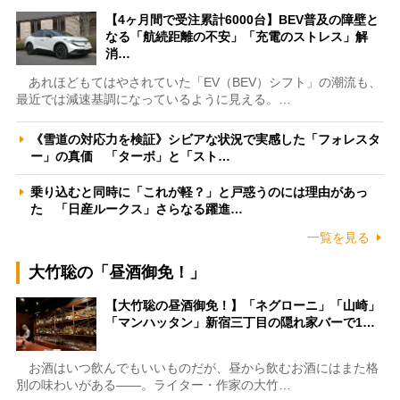
【4ヶ月間で受注累計6000台】BEV普及の障壁と
なる「航続距離の不安」「充電のストレス」解
消…
あれほどもてはやされていた「EV（BEV）シフト」の潮流も、
最近では減速基調になっているように見える。…
《雪道の対応力を検証》シビアな状況で実感した「フォレスタ
ー」の真価 「ターボ」と「スト…
乗り込むと同時に「これが軽？」と戸惑うのには理由があっ
た 「日産ルークス」さらなる躍進…
一覧を見る
大竹聡の「昼酒御免！」
【大竹聡の昼酒御免！】「ネグローニ」「山崎」
「マンハッタン」新宿三丁目の隠れ家バーで1…
お酒はいつ飲んでもいいものだが、昼から飲むお酒にはまた格
別の味わいがある――。ライター・作家の大竹…