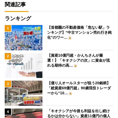
関連記事
ランキング
【首都圏の不動産価格「危ない駅」ラ
1
ンキング】“中古マンション売れ行き鈍
化”のワー…
【資産10億円超・かんちさんが厳
2
選！】「キオクシアの次」に資金が流
れる期待の高…
【億り人オールスターが狙う20銘柄】
3
「総資産69億円超」90歳現役トレーダ
ーから“10…
「キオクシアが今後も利益を出し続け
4
るかは分からない」資産11億円の個人