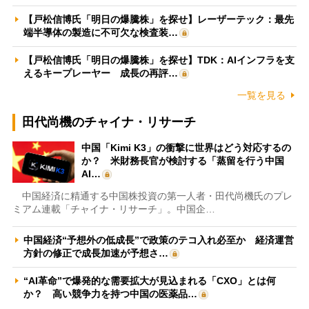
【戸松信博氏「明日の爆騰株」を探せ】レーザーテック：最先
端半導体の製造に不可欠な検査装…
【戸松信博氏「明日の爆騰株」を探せ】TDK：AIインフラを支
えるキープレーヤー 成長の再評…
一覧を見る
田代尚機のチャイナ・リサーチ
中国「Kimi K3」の衝撃に世界はどう対応するの
か？ 米財務長官が検討する「蒸留を行う中国
AI…
中国経済に精通する中国株投資の第一人者・田代尚機氏のプレ
ミアム連載「チャイナ・リサーチ」。中国企…
中国経済“予想外の低成長”で政策のテコ入れ必至か 経済運営
方針の修正で成長加速が予想さ…
“AI革命”で爆発的な需要拡大が見込まれる「CXO」とは何
か？ 高い競争力を持つ中国の医薬品…