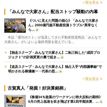
一覧を見る
「みんなで大家さん」配当ストップ騒動の内幕
《ついに見えた問題の核心》「みんなで大家さ
ん」2000億円超不動産投資トラブル“異常なく
ら…
本誌『週刊ポスト』が追及してきた不動産投資商品「みんなで
大家さん」がいよいよ最終局面を迎えている…
【独走スクープ・みんなで大家さん】二転三転した“成田プロ
ジェクト”の計画変更の裏で起き…
【追及スクープ・みんなで大家さん】独占入手“内部議事録”で
明かされる柳瀬健一・代表の思…
一覧を見る
古賀真人「発掘！好決算銘柄」
《株価34％急落のワークマンに特大反転の期待》
6月の売上低迷を吹き飛ばす第1四半期決算、…