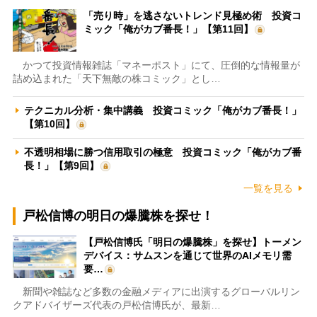
「売り時」を逃さないトレンド見極め術 投資コ
ミック「俺がカブ番長！」【第11回】
かつて投資情報雑誌「マネーポスト」にて、圧倒的な情報量が
詰め込まれた「天下無敵の株コミック」とし…
テクニカル分析・集中講義 投資コミック「俺がカブ番長！」
【第10回】
不透明相場に勝つ信用取引の極意 投資コミック「俺がカブ番
長！」【第9回】
一覧を見る
戸松信博の明日の爆騰株を探せ！
【戸松信博氏「明日の爆騰株」を探せ】トーメン
デバイス：サムスンを通じて世界のAIメモリ需
要…
新聞や雑誌など多数の金融メディアに出演するグローバルリン
クアドバイザーズ代表の戸松信博氏が、最新…