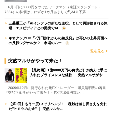
6月3日に8330円をつけたワークマン（東証スタンダード・
7564）の株価は、わずか1カ月あまりで約34％下落…
三菱重工が「AIインフラの新たな主役」として再評価される気
運 エヌビディアとの提携でAI…
キオクシアHD「7万円割れからの急反発」は再びの上昇局面へ
の反転シグナルか？ 市場のムー…
一覧を見る
突然マルサがやって来た！
【最終回】1億6000万円の負債と引き換えに手に
入れたプライスレスな経験 ｜ 突然マルサがや…
2009年12月に発行された元FXトレーダー・磯貝清明氏の著書
『突然マルサがやって来た！～FXで10億円稼い…
【第9回】もう一度FXでリベンジ！ 種銭は差し押さえを免れ
た”ヒミツのお金” ｜ 突然マルサ…