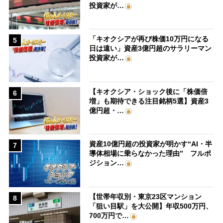
投資家が…
「キオクシアが再び株価10万円になる
5
日は遠い」資産3億円超のサラリーマン
投資家が…
【キオクシア・ショック後に「株価倍
6
増」も期待できる注目銘柄5選】資産3
億円超・…
資産10億円超の投資家が明かす“AI・半
7
導体相場に乗らなかった理由” フルポ
ジション…
【世帯年収別・東京23区マンション
8
「狙い目駅」を大公開】年収500万円、
700万円で…