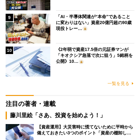
「AI・半導体関連が“本命”であること
9
に変わりはない」資産20億円超の90歳
現役トレー…
《2年弱で資産17.5倍の元証券マンが
10
「キオクシア急落で次に狙う」5銘柄を
公開》10…
一覧を見る
注目の著者・連載
藤川里絵「さあ、投資を始めよう！」
【資産運用】大災害時に慌てないために平時から
備えておきたい3つのポイント「資産の棚卸し…