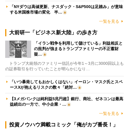
「NYダウは高値更新、ナスダック・S&P500は足踏み」が意味
する米国株市場の変化 半…
一覧を見る
大前研一「ビジネス新大陸」の歩き方
「イラン戦争を利用して儲けている」利益相反と
の批判が強まるトランプファミリーの不正蓄財
疑…
トランプ大統領のファミリー信託が今年1～3月に3000回以上も
の証券取引を行っていたことが明らかになり…
「いつ暴発してもおかしくはない」イーロン・マスク氏とスペ
ースXが抱えるリスクの数々「絶対…
【3メガバンクは純利益5兆円超】銀行、商社、ゼネコンは最高
益続出の一方で、中小企業・…
一覧を見る
投資ノウハウ満載コミック「俺がカブ番長！」