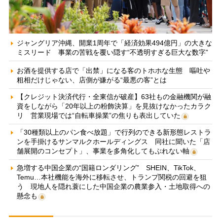
ジャングリア沖縄、開業1周年で「経済効果494億円」の大きな
ミスリード 事業の苦戦を覆い隠す“不透明すぎる巨大な数字”
お酒を提供する店で「出禁」になる客のトホホな生態 嘔吐や
粗相だけじゃない、店側が嫌がる“最悪の客”とは
【クレジット決済代行・全東信が破産】63社もの金融機関が融
資をしながら「20年以上の粉飾決算」を見抜けなかったカラク
リ 営業現場では“自転車操業”の焦りも表出していた
「30種類以上のパン食べ放題」で行列のできる新形態レストラ
ンを手掛けるサンマルクホールディングス 同社に聞いた「店
舗展開のコンセプト」、事業を多角化してもぶれない軸
急増する中国企業の“国籍ロンダリング” SHEIN、TikTok、
Temu…本社機能を海外に移転させ、トランプ関税の回避を狙
う 現地人を隠れ蓑にした中国企業の農業参入・土地取得への
懸念も