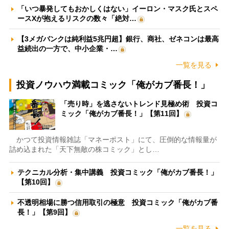
「いつ暴発してもおかしくはない」イーロン・マスク氏とスペ
ースXが抱えるリスクの数々「絶対…
【3メガバンクは純利益5兆円超】銀行、商社、ゼネコンは最高
益続出の一方で、中小企業・…
一覧を見る
投資ノウハウ満載コミック「俺がカブ番長！」
「売り時」を逃さないトレンド見極め術 投資コ
ミック「俺がカブ番長！」【第11回】
かつて投資情報雑誌「マネーポスト」にて、圧倒的な情報量が
詰め込まれた「天下無敵の株コミック」とし…
テクニカル分析・集中講義 投資コミック「俺がカブ番長！」
【第10回】
不透明相場に勝つ信用取引の極意 投資コミック「俺がカブ番
長！」【第9回】
一覧を見る