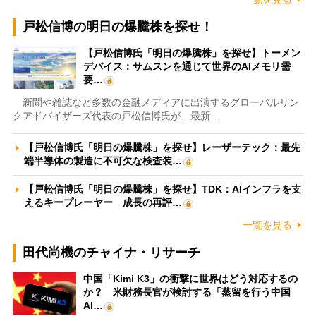
戸松信博の明日の爆騰株を探せ！
【戸松信博氏「明日の爆騰株」を探せ】トーメン
デバイス：サムスンを通じて世界のAIメモリ需
要…
新聞や雑誌など多数の金融メディアに出演するグローバルリン
クアドバイザーズ代表の戸松信博氏が、最新…
【戸松信博氏「明日の爆騰株」を探せ】レーザーテック：最先
端半導体の製造に不可欠な検査装…
【戸松信博氏「明日の爆騰株」を探せ】TDK：AIインフラを支
えるキープレーヤー 成長の再評…
一覧を見る
田代尚機のチャイナ・リサーチ
中国「Kimi K3」の衝撃に世界はどう対応するの
か？ 米財務長官が検討する「蒸留を行う中国
AI…