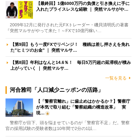
【最終回】1億6000万円の負債と引き換えに手に
入れたプライスレスな経験 ｜ 突然マルサがや…
2009年12月に発行された元FXトレーダー・磯貝清明氏の著書
『突然マルサがやって来た！～FXで10億円稼い…
【第9回】もう一度FXでリベンジ！ 種銭は差し押さえを免れ
た”ヒミツのお金” ｜ 突然マルサ…
【第8回】年利はなんと14.6％！ 毎日5万円超の延滞税が積み
上がっていく ｜ 突然マルサ…
一覧を見る
河合雅司「人口減少ニッポンの活路」
【「警察官離れ」に歯止めはかかるか？】警察庁
が本気で取り組む「警察組織の構造改革」 実
現…
警察庁が目下、頭を悩ませているのが「警察官不足」だ。警察
官の採用試験の受験者数は10年間で2分の1以…