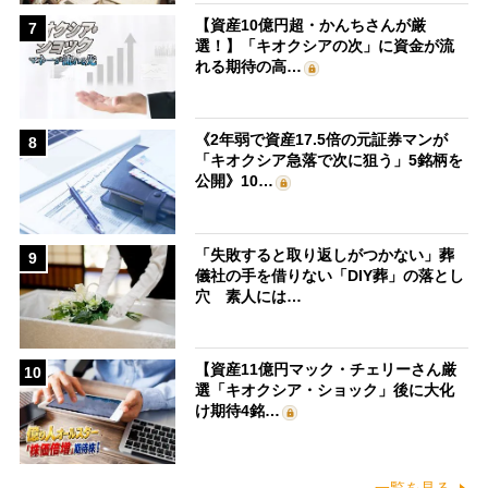
【資産10億円超・かんちさんが厳
7
選！】「キオクシアの次」に資金が流
れる期待の高…
《2年弱で資産17.5倍の元証券マンが
8
「キオクシア急落で次に狙う」5銘柄を
公開》10…
「失敗すると取り返しがつかない」葬
9
儀社の手を借りない「DIY葬」の落とし
穴 素人には…
【資産11億円マック・チェリーさん厳
10
選「キオクシア・ショック」後に大化
け期待4銘…
一覧を見る