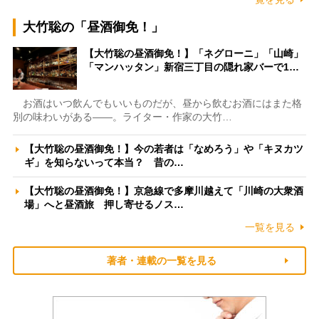
大竹聡の「昼酒御免！」
【大竹聡の昼酒御免！】「ネグローニ」「山崎」
「マンハッタン」新宿三丁目の隠れ家バーで1…
お酒はいつ飲んでもいいものだが、昼から飲むお酒にはまた格
別の味わいがある――。ライター・作家の大竹…
【大竹聡の昼酒御免！】今の若者は「なめろう」や「キヌカツ
ギ」を知らないって本当？ 昔の…
【大竹聡の昼酒御免！】京急線で多摩川越えて「川崎の大衆酒
場」へと昼酒旅 押し寄せるノス…
一覧を見る
著者・連載の一覧を見る