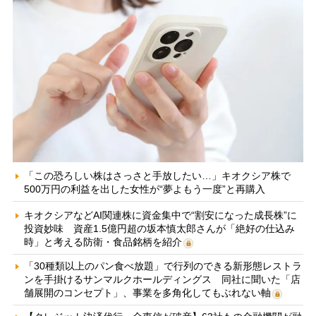
「この恐ろしい株はさっさと手放したい…」キオクシア株で
500万円の利益を出した女性が“夢よもう一度”と再購入
キオクシアなどAI関連株に資金集中で“割安になった成長株”に
投資妙味 資産1.5億円超の坂本慎太郎さんが「絶好の仕込み
時」と考える防衛・食品銘柄を紹介
「30種類以上のパン食べ放題」で行列のできる新形態レストラ
ンを手掛けるサンマルクホールディングス 同社に聞いた「店
舗展開のコンセプト」、事業を多角化してもぶれない軸