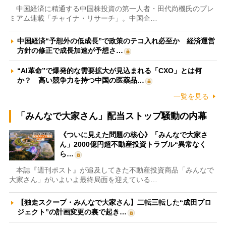
中国経済に精通する中国株投資の第一人者・田代尚機氏のプレ
ミアム連載「チャイナ・リサーチ」。中国企…
中国経済“予想外の低成長”で政策のテコ入れ必至か 経済運営
方針の修正で成長加速が予想さ…
“AI革命”で爆発的な需要拡大が見込まれる「CXO」とは何
か？ 高い競争力を持つ中国の医薬品…
一覧を見る
「みんなで大家さん」配当ストップ騒動の内幕
《ついに見えた問題の核心》「みんなで大家さ
ん」2000億円超不動産投資トラブル“異常なく
ら…
本誌『週刊ポスト』が追及してきた不動産投資商品「みんなで
大家さん」がいよいよ最終局面を迎えている…
【独走スクープ・みんなで大家さん】二転三転した“成田プロ
ジェクト”の計画変更の裏で起き…