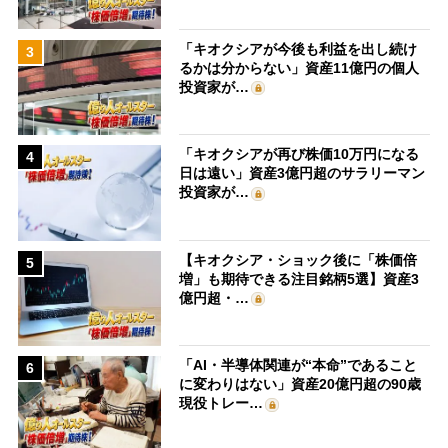
「キオクシアが今後も利益を出し続け
3
るかは分からない」資産11億円の個人
投資家が…
「キオクシアが再び株価10万円になる
4
日は遠い」資産3億円超のサラリーマン
投資家が…
【キオクシア・ショック後に「株価倍
5
増」も期待できる注目銘柄5選】資産3
億円超・…
「AI・半導体関連が“本命”であること
6
に変わりはない」資産20億円超の90歳
現役トレー…