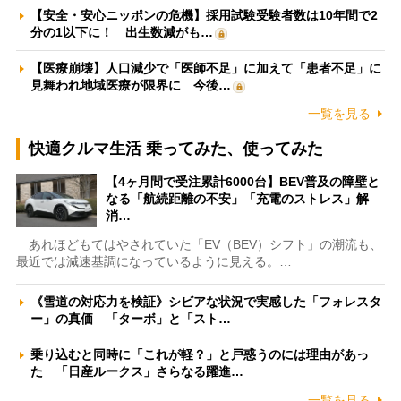
【安全・安心ニッポンの危機】採用試験受験者数は10年間で2
分の1以下に！ 出生数減がも…
【医療崩壊】人口減少で「医師不足」に加えて「患者不足」に
見舞われ地域医療が限界に 今後…
一覧を見る
快適クルマ生活 乗ってみた、使ってみた
【4ヶ月間で受注累計6000台】BEV普及の障壁と
なる「航続距離の不安」「充電のストレス」解
消…
あれほどもてはやされていた「EV（BEV）シフト」の潮流も、
最近では減速基調になっているように見える。…
《雪道の対応力を検証》シビアな状況で実感した「フォレスタ
ー」の真価 「ターボ」と「スト…
乗り込むと同時に「これが軽？」と戸惑うのには理由があっ
た 「日産ルークス」さらなる躍進…
一覧を見る