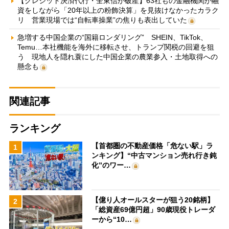
【クレジット決済代行・全東信が破産】63社もの金融機関が融
資をしながら「20年以上の粉飾決算」を見抜けなかったカラク
リ 営業現場では“自転車操業”の焦りも表出していた
急増する中国企業の“国籍ロンダリング” SHEIN、TikTok、
Temu…本社機能を海外に移転させ、トランプ関税の回避を狙
う 現地人を隠れ蓑にした中国企業の農業参入・土地取得への
懸念も
関連記事
ランキング
【首都圏の不動産価格「危ない駅」ラ
1
ンキング】“中古マンション売れ行き鈍
化”のワー…
【億り人オールスターが狙う20銘柄】
2
「総資産69億円超」90歳現役トレーダ
ーから“10…