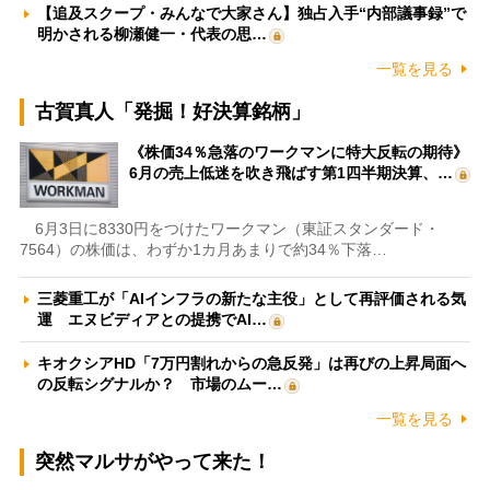
【追及スクープ・みんなで大家さん】独占入手“内部議事録”で
明かされる柳瀬健一・代表の思…
一覧を見る
古賀真人「発掘！好決算銘柄」
《株価34％急落のワークマンに特大反転の期待》
6月の売上低迷を吹き飛ばす第1四半期決算、…
6月3日に8330円をつけたワークマン（東証スタンダード・
7564）の株価は、わずか1カ月あまりで約34％下落…
三菱重工が「AIインフラの新たな主役」として再評価される気
運 エヌビディアとの提携でAI…
キオクシアHD「7万円割れからの急反発」は再びの上昇局面へ
の反転シグナルか？ 市場のムー…
一覧を見る
突然マルサがやって来た！