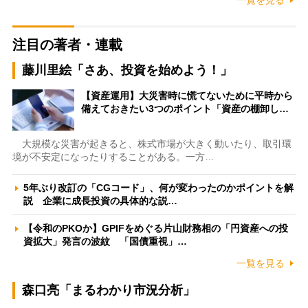
注目の著者・連載
藤川里絵「さあ、投資を始めよう！」
【資産運用】大災害時に慌てないために平時から
備えておきたい3つのポイント「資産の棚卸し…
大規模な災害が起きると、株式市場が大きく動いたり、取引環
境が不安定になったりすることがある。一方…
5年ぶり改訂の「CGコード」、何が変わったのかポイントを解
説 企業に成長投資の具体的な説…
【令和のPKOか】GPIFをめぐる片山財務相の「円資産への投
資拡大」発言の波紋 「国債重視」…
一覧を見る
森口亮「まるわかり市況分析」