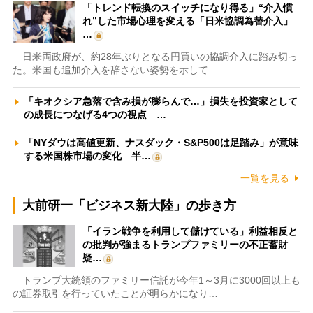
「トレンド転換のスイッチになり得る」“介入慣
れ”した市場心理を変える「日米協調為替介入」
…
日米両政府が、約28年ぶりとなる円買いの協調介入に踏み切っ
た。米国も追加介入を辞さない姿勢を示して…
「キオクシア急落で含み損が膨らんで…」損失を投資家として
の成長につなげる4つの視点 …
「NYダウは高値更新、ナスダック・S&P500は足踏み」が意味
する米国株市場の変化 半…
一覧を見る
大前研一「ビジネス新大陸」の歩き方
「イラン戦争を利用して儲けている」利益相反と
の批判が強まるトランプファミリーの不正蓄財
疑…
トランプ大統領のファミリー信託が今年1～3月に3000回以上も
の証券取引を行っていたことが明らかになり…