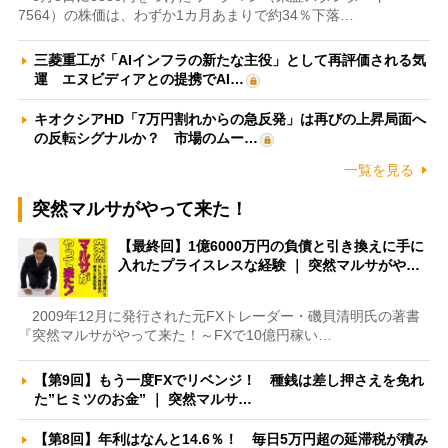
7564）の株価は、わずか1カ月あまりで約34％下落…
三菱重工が「AIインフラの新たな主役」として再評価される気
運 エヌビディアとの提携でAI…
キオクシアHD「7万円割れからの急反発」は再びの上昇局面へ
の反転シグナルか？ 市場のムー…
一覧を見る
突然マルサがやって来た！
【最終回】1億6000万円の負債と引き換えに手に
入れたプライスレスな経験 ｜ 突然マルサがや…
2009年12月に発行された元FXトレーダー・磯貝清明氏の著書
『突然マルサがやって来た！～FXで10億円稼い…
【第9回】もう一度FXでリベンジ！ 種銭は差し押さえを免れ
た”ヒミツのお金” ｜ 突然マルサ…
【第8回】年利はなんと14.6％！ 毎日5万円超の延滞税が積み