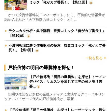
ミック「俺がカブ番長！」【第11回】
かつて投資情報雑誌「マネーポスト」にて、圧倒的な情報量が
詰め込まれた「天下無敵の株コミック」とし…
テクニカル分析・集中講義 投資コミック「俺がカブ番長！」
【第10回】
不透明相場に勝つ信用取引の極意 投資コミック「俺がカブ番
長！」【第9回】
一覧を見る
戸松信博の明日の爆騰株を探せ！
【戸松信博氏「明日の爆騰株」を探せ】トーメン
デバイス：サムスンを通じて世界のAIメモリ需
要…
新聞や雑誌など多数の金融メディアに出演するグローバルリン
クアドバイザーズ代表の戸松信博氏が、最新…
【戸松信博氏「明日の爆騰株」を探せ】レーザーテック：最先