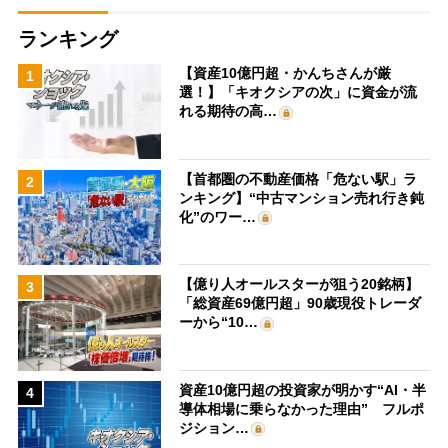
ランキング
【資産10億円超・かんちさんが厳
1
選！】「キオクシアの次」に資金が流
れる期待の高…
【首都圏の不動産価格「危ない駅」ラ
2
ンキング】“中古マンション売れ行き鈍
化”のワー…
【億り人オールスターが狙う20銘柄】
3
「総資産69億円超」90歳現役トレーダ
ーから“10…
資産10億円超の投資家が明かす“AI・半
4
導体相場に乗らなかった理由” フルポ
ジション…