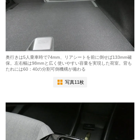
奥行きは5人乗車時で74mm、リアシートを前に倒せば133mm確
保。左右幅は98mmと広く使いやすい容量を実現した荷室。背も
たれには60：40の分割可倒機構が備わる
写真11枚