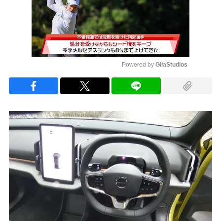
Powered by 
GliaStudios
Mute