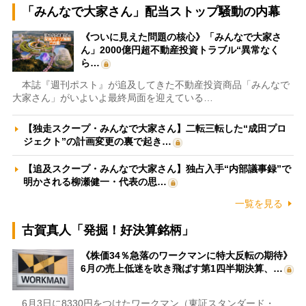
「みんなで大家さん」配当ストップ騒動の内幕
《ついに見えた問題の核心》「みんなで大家さ
ん」2000億円超不動産投資トラブル“異常なく
ら…
本誌『週刊ポスト』が追及してきた不動産投資商品「みんなで
大家さん」がいよいよ最終局面を迎えている…
【独走スクープ・みんなで大家さん】二転三転した“成田プロ
ジェクト”の計画変更の裏で起き…
【追及スクープ・みんなで大家さん】独占入手“内部議事録”で
明かされる柳瀬健一・代表の思…
一覧を見る
古賀真人「発掘！好決算銘柄」
《株価34％急落のワークマンに特大反転の期待》
6月の売上低迷を吹き飛ばす第1四半期決算、…
6月3日に8330円をつけたワークマン（東証スタンダード・