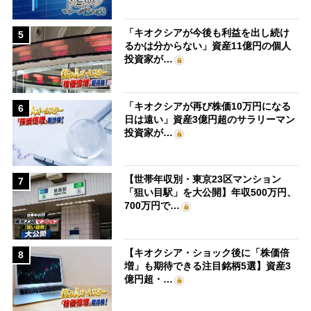
「キオクシアが今後も利益を出し続け
5
るかは分からない」資産11億円の個人
投資家が…
「キオクシアが再び株価10万円になる
6
日は遠い」資産3億円超のサラリーマン
投資家が…
【世帯年収別・東京23区マンション
7
「狙い目駅」を大公開】年収500万円、
700万円で…
【キオクシア・ショック後に「株価倍
8
増」も期待できる注目銘柄5選】資産3
億円超・…