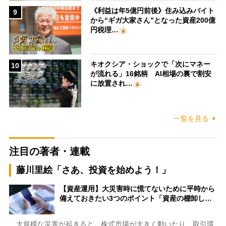
《利益は年5億円前後》住み込みバイト
9
から“ギガ大家さん”となった資産200億
円税理…
キオクシア・ショックで「次にマネー
10
が流れる」16銘柄 AI相場の裏で割安
に放置され…
一覧を見る
注目の著者・連載
藤川里絵「さあ、投資を始めよう！」
【資産運用】大災害時に慌てないために平時から
備えておきたい3つのポイント「資産の棚卸し…
大規模な災害が起きると、株式市場が大きく動いたり、取引環