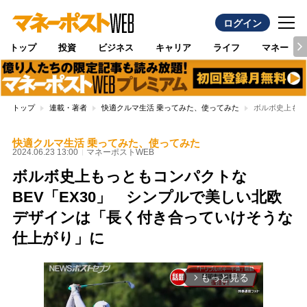
ログイン
トップ
投資
ビジネス
キャリア
ライフ
マネー
トップ
連載・著者
快適クルマ生活 乗ってみた、使ってみた
ボルボ史上もっ
快適クルマ生活 乗ってみた、使ってみた
2024.06.23 13:00
マネーポストWEB
ボルボ史上もっともコンパクトな
BEV「EX30」 シンプルで美しい北欧
デザインは「長く付き合っていけそうな
仕上がり」に
もっと見る
arrow_forward_ios