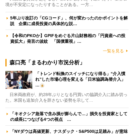
境が不安定になったりすることがある。一方…
5年ぶり改訂の「CGコード」、何が変わったのかポイントを解
説 企業に成長投資の具体的な説…
【令和のPKOか】GPIFをめぐる片山財務相の「円資産への投
資拡大」発言の波紋 「国債重視」…
一覧を見る
森口亮「まるわかり市況分析」
「トレンド転換のスイッチになり得る」“介入慣
れ”した市場心理を変える「日米協調為替介入」
…
日米両政府が、約28年ぶりとなる円買いの協調介入に踏み切っ
た。米国も追加介入を辞さない姿勢を示して…
「キオクシア急落で含み損が膨らんで…」損失を投資家として
の成長につなげる4つの視点 …
「NYダウは高値更新、ナスダック・S&P500は足踏み」が意味