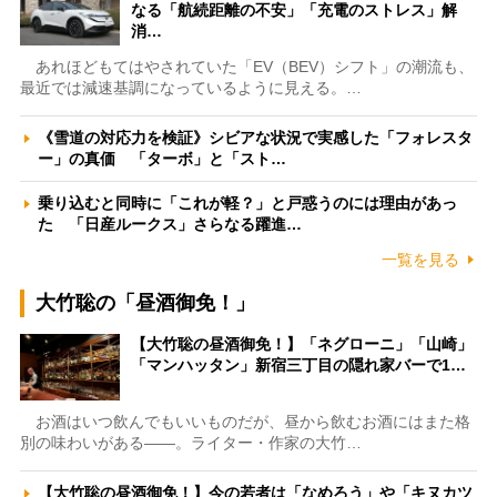
なる「航続距離の不安」「充電のストレス」解
消…
あれほどもてはやされていた「EV（BEV）シフト」の潮流も、
最近では減速基調になっているように見える。…
《雪道の対応力を検証》シビアな状況で実感した「フォレスタ
ー」の真価 「ターボ」と「スト…
乗り込むと同時に「これが軽？」と戸惑うのには理由があっ
た 「日産ルークス」さらなる躍進…
一覧を見る
大竹聡の「昼酒御免！」
【大竹聡の昼酒御免！】「ネグローニ」「山崎」
「マンハッタン」新宿三丁目の隠れ家バーで1…
お酒はいつ飲んでもいいものだが、昼から飲むお酒にはまた格
別の味わいがある――。ライター・作家の大竹…
【大竹聡の昼酒御免！】今の若者は「なめろう」や「キヌカツ