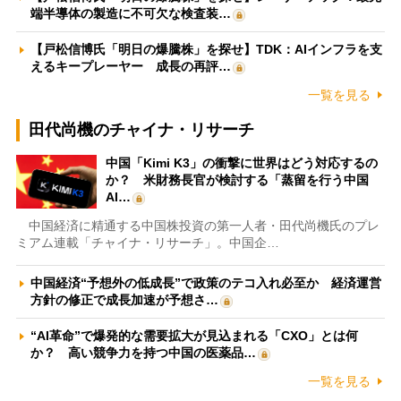
端半導体の製造に不可欠な検査装…
【戸松信博氏「明日の爆騰株」を探せ】TDK：AIインフラを支
えるキープレーヤー 成長の再評…
一覧を見る
田代尚機のチャイナ・リサーチ
中国「Kimi K3」の衝撃に世界はどう対応するの
か？ 米財務長官が検討する「蒸留を行う中国
AI…
中国経済に精通する中国株投資の第一人者・田代尚機氏のプレ
ミアム連載「チャイナ・リサーチ」。中国企…
中国経済“予想外の低成長”で政策のテコ入れ必至か 経済運営
方針の修正で成長加速が予想さ…
“AI革命”で爆発的な需要拡大が見込まれる「CXO」とは何
か？ 高い競争力を持つ中国の医薬品…
一覧を見る