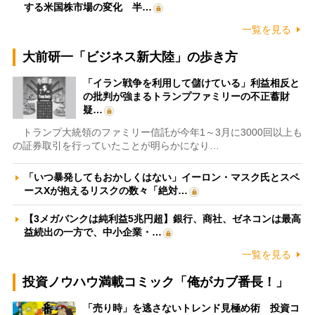
する米国株市場の変化 半…
一覧を見る
大前研一「ビジネス新大陸」の歩き方
「イラン戦争を利用して儲けている」利益相反と
の批判が強まるトランプファミリーの不正蓄財
疑…
トランプ大統領のファミリー信託が今年1～3月に3000回以上も
の証券取引を行っていたことが明らかになり…
「いつ暴発してもおかしくはない」イーロン・マスク氏とスペ
ースXが抱えるリスクの数々「絶対…
【3メガバンクは純利益5兆円超】銀行、商社、ゼネコンは最高
益続出の一方で、中小企業・…
一覧を見る
投資ノウハウ満載コミック「俺がカブ番長！」
「売り時」を逃さないトレンド見極め術 投資コ