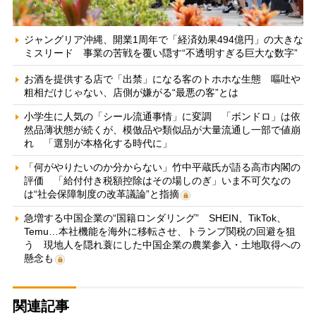
ジャングリア沖縄、開業1周年で「経済効果494億円」の大きな
ミスリード 事業の苦戦を覆い隠す“不透明すぎる巨大な数字”
お酒を提供する店で「出禁」になる客のトホホな生態 嘔吐や
粗相だけじゃない、店側が嫌がる“最悪の客”とは
小学生に人気の「シール流通事情」に変調 「ボンドロ」は依
然品薄状態が続くが、模倣品や類似品が大量流通し一部で値崩
れ 「選別が本格化する時代に」
「何がやりたいのか分からない」竹中平蔵氏が語る高市内閣の
評価 「給付付き税額控除はその場しのぎ」いま不可欠なの
は“社会保障制度の改革議論”と指摘
急増する中国企業の“国籍ロンダリング” SHEIN、TikTok、
Temu…本社機能を海外に移転させ、トランプ関税の回避を狙
う 現地人を隠れ蓑にした中国企業の農業参入・土地取得への
懸念も
関連記事