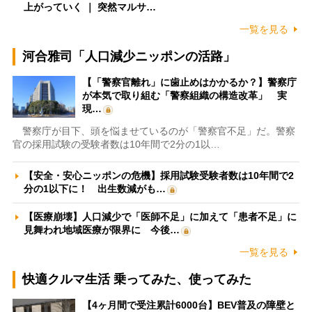
上がっていく ｜ 突然マルサ…
一覧を見る
河合雅司「人口減少ニッポンの活路」
【「警察官離れ」に歯止めはかかるか？】警察庁
が本気で取り組む「警察組織の構造改革」 実
現…
警察庁が目下、頭を悩ませているのが「警察官不足」だ。警察
官の採用試験の受験者数は10年間で2分の1以…
【安全・安心ニッポンの危機】採用試験受験者数は10年間で2
分の1以下に！ 出生数減がも…
【医療崩壊】人口減少で「医師不足」に加えて「患者不足」に
見舞われ地域医療が限界に 今後…
一覧を見る
快適クルマ生活 乗ってみた、使ってみた
【4ヶ月間で受注累計6000台】BEV普及の障壁と