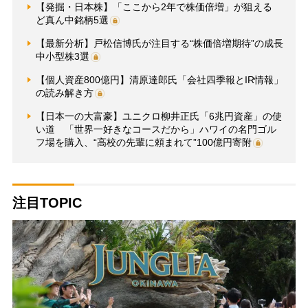
【発掘・日本株】「ここから2年で株価倍増」が狙える
ど真ん中銘柄5選
【最新分析】戸松信博氏が注目する“株価倍増期待”の成長
中小型株3選
【個人資産800億円】清原達郎氏「会社四季報とIR情報」
の読み解き方
【日本一の大富豪】ユニクロ柳井正氏「6兆円資産」の使
い道 「世界一好きなコースだから」ハワイの名門ゴル
フ場を購入、“高校の先輩に頼まれて”100億円寄附
注目TOPIC