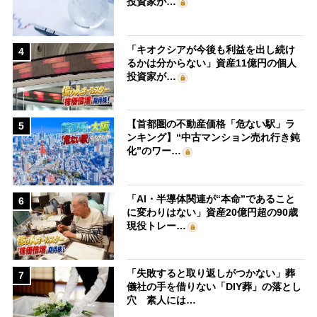
投資家が…
「キオクシアが今後も利益を出し続け
4
るかは分からない」資産11億円の個人
投資家が…
【首都圏の不動産価格「危ない駅」ラ
5
ンキング】“中古マンション売れ行き鈍
化”のワー…
「AI・半導体関連が“本命”であること
6
に変わりはない」資産20億円超の90歳
現役トレー…
「失敗すると取り返しがつかない」葬
7
儀社の手を借りない「DIY葬」の落とし
穴 素人には…