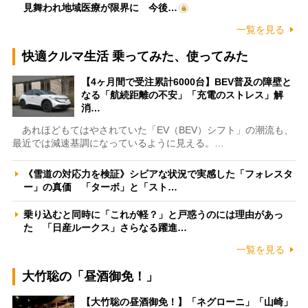
見舞われ地域医療が限界に 今後…
一覧を見る
快適クルマ生活 乗ってみた、使ってみた
【4ヶ月間で受注累計6000台】BEV普及の障壁と
なる「航続距離の不安」「充電のストレス」解
消…
あれほどもてはやされていた「EV（BEV）シフト」の潮流も、
最近では減速基調になっているように見える。…
《雪道の対応力を検証》シビアな状況で実感した「フォレスタ
ー」の真価 「ターボ」と「スト…
乗り込むと同時に「これが軽？」と戸惑うのには理由があっ
た 「日産ルークス」さらなる躍進…
一覧を見る
大竹聡の「昼酒御免！」
【大竹聡の昼酒御免！】「ネグローニ」「山崎」