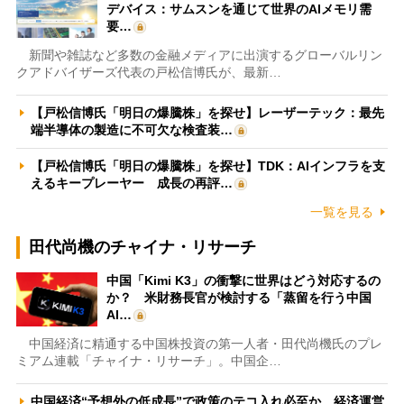
デバイス：サムスンを通じて世界のAIメモリ需
要…
新聞や雑誌など多数の金融メディアに出演するグローバルリン
クアドバイザーズ代表の戸松信博氏が、最新…
【戸松信博氏「明日の爆騰株」を探せ】レーザーテック：最先
端半導体の製造に不可欠な検査装…
【戸松信博氏「明日の爆騰株」を探せ】TDK：AIインフラを支
えるキープレーヤー 成長の再評…
一覧を見る
田代尚機のチャイナ・リサーチ
中国「Kimi K3」の衝撃に世界はどう対応するの
か？ 米財務長官が検討する「蒸留を行う中国
AI…
中国経済に精通する中国株投資の第一人者・田代尚機氏のプレ
ミアム連載「チャイナ・リサーチ」。中国企…
中国経済“予想外の低成長”で政策のテコ入れ必至か 経済運営