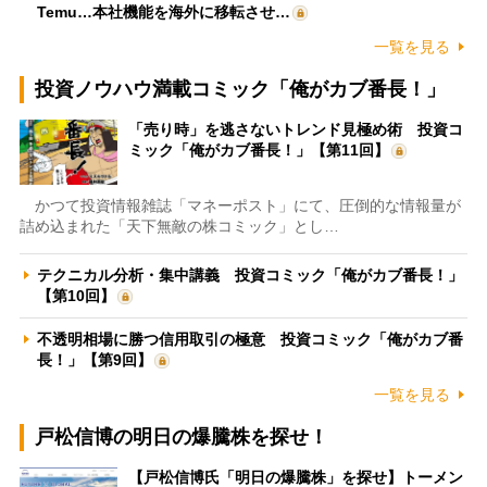
Temu…本社機能を海外に移転させ…
一覧を見る
投資ノウハウ満載コミック「俺がカブ番長！」
「売り時」を逃さないトレンド見極め術 投資コ
ミック「俺がカブ番長！」【第11回】
かつて投資情報雑誌「マネーポスト」にて、圧倒的な情報量が
詰め込まれた「天下無敵の株コミック」とし…
テクニカル分析・集中講義 投資コミック「俺がカブ番長！」
【第10回】
不透明相場に勝つ信用取引の極意 投資コミック「俺がカブ番
長！」【第9回】
一覧を見る
戸松信博の明日の爆騰株を探せ！
【戸松信博氏「明日の爆騰株」を探せ】トーメン