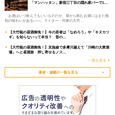
「マンハッタン」新宿三丁目の隠れ家バーで1…
お酒はいつ飲んでもいいものだが、昼から飲むお酒にはまた格
別の味わいがある――。ライター・作家の大竹…
【大竹聡の昼酒御免！】今の若者は「なめろう」や「キヌカツ
ギ」を知らないって本当？ 昔の…
【大竹聡の昼酒御免！】京急線で多摩川越えて「川崎の大衆酒
場」へと昼酒旅 押し寄せるノス…
一覧を見る
著者・連載の一覧を見る