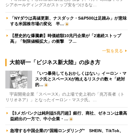
シアホールディングスがストップ安をつけるな…
「NYダウは高値更新、ナスダック・S&P500は足踏み」が意味
する米国株市場の変化 半…
【歴史的な爆騰劇】時価総額10兆円企業が「2連続ストップ
高」「制限値幅拡大」の衝撃 フ…
一覧を見る
大前研一「ビジネス新大陸」の歩き方
「いつ暴発してもおかしくはない」イーロン・マ
スク氏とスペースXが抱えるリスクの数々「絶対
的…
宇宙開発企業「スペースX」の上場で史上初の「兆万長者（ト
リリオネア）」となったイーロン・マスク氏。…
【3メガバンクは純利益5兆円超】銀行、商社、ゼネコンは最高
益続出の一方で、中小企業・…
急増する中国企業の“国籍ロンダリング” SHEIN、TikTok、