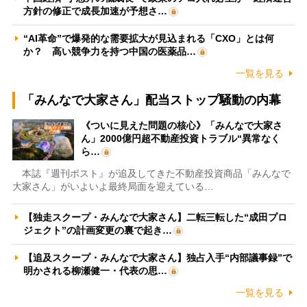
方針の修正で成長加速が予想さ…
“AI革命”で爆発的な需要拡大が見込まれる「CXO」とは何
か？ 高い競争力を持つ中国の医薬品…
一覧を見る
「みんなで大家さん」配当ストップ騒動の内幕
《ついに見えた問題の核心》「みんなで大家さ
ん」2000億円超不動産投資トラブル“異常なく
ら…
本誌『週刊ポスト』が追及してきた不動産投資商品「みんなで
大家さん」がいよいよ最終局面を迎えている…
【独走スクープ・みんなで大家さん】二転三転した“成田プロ
ジェクト”の計画変更の裏で起き…
【追及スクープ・みんなで大家さん】独占入手“内部議事録”で
明かされる柳瀬健一・代表の思…
一覧を見る