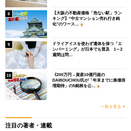
【大阪の不動産価格「危ない駅」ラン
8
キング】“中古マンション売れ行き鈍
化”のワース…
ドライアイスを使わず遺体を保つ「エ
9
ンバーミング」が日本でも普及 1～2
週間は問…
《200万円→資産10億円超の
10
DAIBOUCHOU氏が「年末までに株価倍
増期待」の5銘柄を公…
一覧を見る
注目の著者・連載