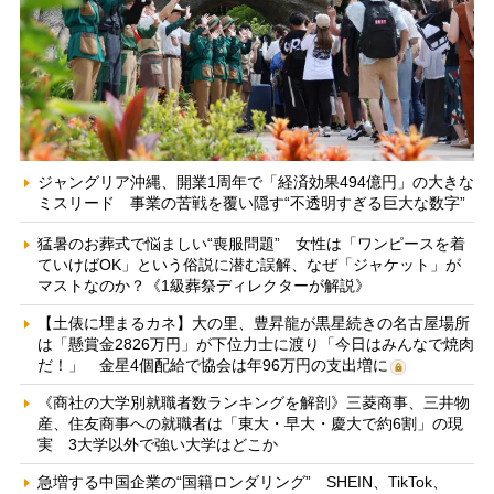
ジャングリア沖縄、開業1周年で「経済効果494億円」の大きな
ミスリード 事業の苦戦を覆い隠す“不透明すぎる巨大な数字”
猛暑のお葬式で悩ましい“喪服問題” 女性は「ワンピースを着
ていけばOK」という俗説に潜む誤解、なぜ「ジャケット」が
マストなのか？《1級葬祭ディレクターが解説》
【土俵に埋まるカネ】大の里、豊昇龍が黒星続きの名古屋場所
は「懸賞金2826万円」が下位力士に渡り「今日はみんなで焼肉
だ！」 金星4個配給で協会は年96万円の支出増に
《商社の大学別就職者数ランキングを解剖》三菱商事、三井物
産、住友商事への就職者は「東大・早大・慶大で約6割」の現
実 3大学以外で強い大学はどこか
急増する中国企業の“国籍ロンダリング” SHEIN、TikTok、