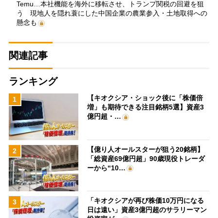
Temu…本社機能を海外に移転させ、トランプ関税の回避を狙
う 現地人を隠れ蓑にした中国企業の農業参入・土地取得への
懸念も
関連記事
ランキング
【キオクシア・ショック後に「株価倍
1
増」も期待できる注目銘柄5選】資産3
億円超・…
【億り人オールスターが狙う20銘柄】
2
「総資産69億円超」90歳現役トレーダ
ーから“10…
「キオクシアが再び株価10万円になる
3
日は遠い」資産3億円超のサラリーマン