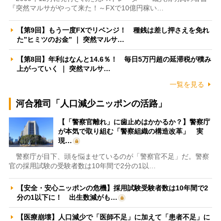
『突然マルサがやって来た！～FXで10億円稼い…
【第9回】もう一度FXでリベンジ！ 種銭は差し押さえを免れ
た”ヒミツのお金” ｜ 突然マルサ…
【第8回】年利はなんと14.6％！ 毎日5万円超の延滞税が積み
上がっていく ｜ 突然マルサ…
一覧を見る
河合雅司「人口減少ニッポンの活路」
【「警察官離れ」に歯止めはかかるか？】警察庁
が本気で取り組む「警察組織の構造改革」 実
現…
警察庁が目下、頭を悩ませているのが「警察官不足」だ。警察
官の採用試験の受験者数は10年間で2分の1以…
【安全・安心ニッポンの危機】採用試験受験者数は10年間で2
分の1以下に！ 出生数減がも…
【医療崩壊】人口減少で「医師不足」に加えて「患者不足」に