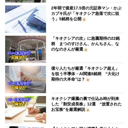
2年弱で資産17.5倍の元証券マン・かぶ
カブキ氏が「キオクシア急落で次に狙
う」5銘柄を公開
「キオクシアの次」に急騰期待の22銘
柄 まつのすけさん、かんちさん、な
のなのさんが厳選
億り人たちが厳選「キオクシア超え」
を狙う半導体・AI関連8銘柄 “大化け
期待の大本命”は？
キオクシア爆騰の裏で仕込み時が到来
した「割安成長株」12選 “放置された
お宝株”を厳選解説