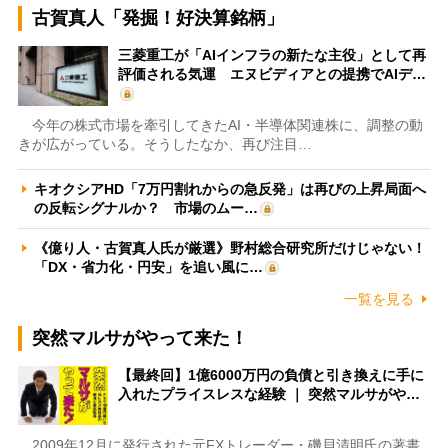
古賀真人「発掘！好決算銘柄」
三菱重工が「AIインフラの新たな主役」として再
評価される気運 エヌビディアとの提携でAIデ…
今年の株式市場を牽引してきたAI・半導体関連株に、調整の動
きが広がっている。そうしたなか、再び注目…
キオクシアHD「7万円割れからの急反発」は再びの上昇局面へ
の反転シグナルか？ 市場のムー…
《億り人・古賀真人氏が厳選》野村総合研究所だけじゃない！
「DX・省力化・円安」を追い風に…
一覧を見る
突然マルサがやって来た！
【最終回】1億6000万円の負債と引き換えに手に
入れたプライスレスな経験 ｜ 突然マルサがや…
2009年12月に発行された元FXトレーダー・磯貝清明氏の著書