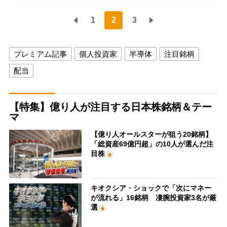
1
2
3
プレミアム記事
個人投資家
半導体
注目銘柄
配当
【特集】億り人が注目する日本株銘柄＆テー
マ
【億り人オールスターが狙う20銘柄】
「総資産69億円超」の10人が選んだ注
目株
キオクシア・ショックで「次にマネー
が流れる」16銘柄 凄腕投資家3名が厳
選