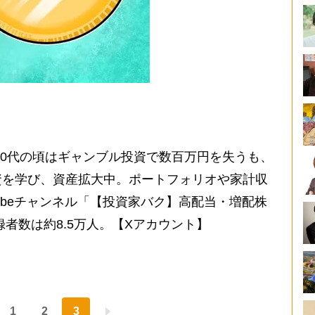
20代の頃はギャンブル投資で数百万円を失うも、
資を学び、資産拡大中。ポートフォリオや家計収
Tubeチャンネル「【投資家バク】高配当・増配株
録者数は約8.5万人。【Xアカウント】
1
2
3