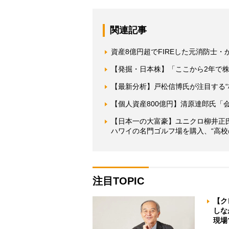
関連記事
資産8億円超でFIREした元消防士
【発掘・日本株】「ここから2年で
【最新分析】戸松信博氏が注目する“
【個人資産800億円】清原達郎氏「
【日本一の大富豪】ユニクロ柳井正
ハワイの名門ゴルフ場を購入、“高校
注目TOPIC
【ク
しな
現場