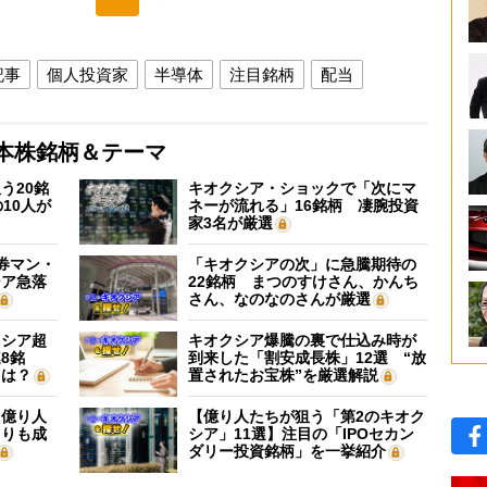
記事
個人投資家
半導体
注目銘柄
配当
本株銘柄＆テーマ
う20銘
キオクシア・ショックで「次にマ
10人が
ネーが流れる」16銘柄 凄腕投資
家3名が厳選
証券マン・
「キオクシアの次」に急騰期待の
シア急落
22銘柄 まつのすけさん、かんち
さん、なのなのさんが厳選
クシア超
キオクシア爆騰の裏で仕込み時が
8銘
到来した「割安成長株」12選 “放
”は？
置されたお宝株”を厳選解説
】億り人
【億り人たちが狙う「第2のキオク
よりも成
シア」11選】注目の「IPOセカン
ダリー投資銘柄」を一挙紹介