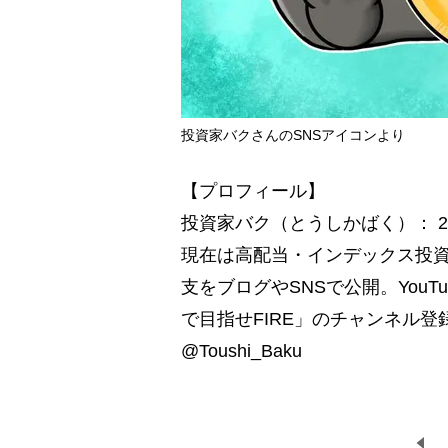
投資家バクさんのSNSアイコンより
【プロフィール】
投資家バク（とうしかばく）： 
現在は高配当・インデックス投
支をブログやSNSで公開。You
で目指せFIRE」のチャンネル登
@Toushi_Baku