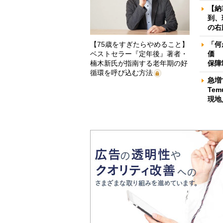
【納
到、
の右
【75歳をすぎたらやめること】
「何
ベストセラー『定年後』著者・
価 
楠木新氏が指南する老年期の好
保障
循環を呼び込む方法
急増
Te
現地