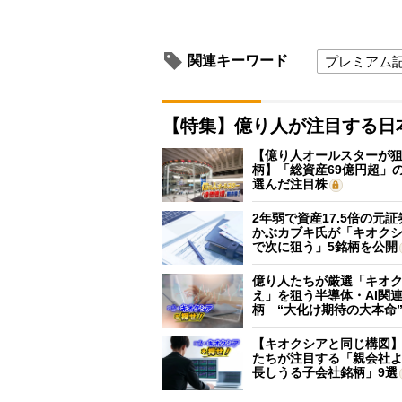
関連キーワード
プレミアム
【特集】億り人が注目する日
【億り人オールスターが狙
柄】「総資産69億円超」の
選んだ注目株
2年弱で資産17.5倍の元
かぶカブキ氏が「キオク
で次に狙う」5銘柄を公開
億り人たちが厳選「キオ
え」を狙う半導体・AI関連
柄 “大化け期待の大本命
【キオクシアと同じ構図
たちが注目する「親会社
長しうる子会社銘柄」9選