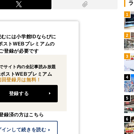
ラ
1
2
読むには小学館IDならびに
ポストWEBプレミアムの
ご登録が必要です
3
でサイト内の全記事読み放題
ポストWEBプレミアム
4
初回登録月は無料！
登録する
5
登録済の方はこちら
6
グインして続きを読む