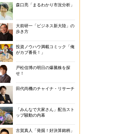
森口亮「まるわかり市況分析」
大前研一「ビジネス新大陸」の
歩き方
投資ノウハウ満載コミック「俺
がカブ番長！」
戸松信博の明日の爆騰株を探
せ！
田代尚機のチャイナ・リサーチ
「みんなで大家さん」配当スト
ップ騒動の内幕
古賀真人「発掘！好決算銘柄」