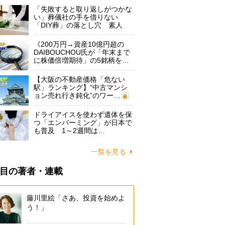
「失敗すると取り返しがつかな
い」葬儀社の手を借りない
「DIY葬」の落とし穴 素人
に…
《200万円→資産10億円超の
DAIBOUCHOU氏が「年末まで
に株価倍増期待」の5銘柄を…
【大阪の不動産価格「危ない
駅」ランキング】“中古マンシ
ョン売れ行き鈍化”のワー…
ドライアイスを使わず遺体を保
つ「エンバーミング」が日本で
も普及 1～2週間は…
一覧を見る
目の著者・連載
藤川里絵「さあ、投資を始めよ
う！」