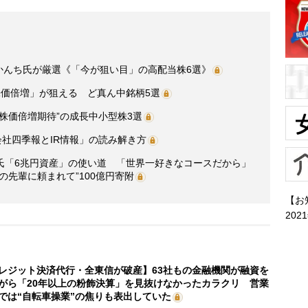
・かんち氏が厳選《「今が狙い目」の高配当株6選》
株価倍増」が狙える ど真ん中銘柄5選
株価倍増期待”の成長中小型株3選
会社四季報とIR情報」の読み解き方
氏「6兆円資産」の使い道 「世界一好きなコースだから」
の先輩に頼まれて”100億円寄附
【お
202
レジット決済代行・全東信が破産】63社もの金融機関が融資を
がら「20年以上の粉飾決算」を見抜けなかったカラクリ 営業
では“自転車操業”の焦りも表出していた