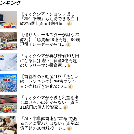
ンキング
【キオクシア・ショック後に
「株価倍増」も期待できる注目
銘柄5選】資産3億円超…
【億り人オールスターが狙う20
銘柄】「総資産69億円超」90歳
現役トレーダーから“1…
「キオクシアが再び株価10万円
になる日は遠い」資産3億円超
のサラリーマン投資家…
【首都圏の不動産価格「危ない
駅」ランキング】“中古マンシ
ョン売れ行き鈍化”のワ…
「キオクシアが今後も利益を出
し続けるかは分からない」資産
11億円の個人投資家…
「AI・半導体関連が“本命”であ
ることに変わりはない」資産20
億円超の90歳現役トレ…