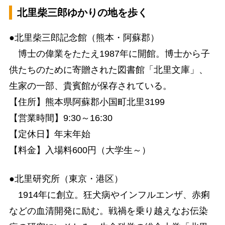
北里柴三郎ゆかりの地を歩く
●北里柴三郎記念館（熊本・阿蘇郡）
博士の偉業をたたえ1987年に開館。博士から子
供たちのために寄贈された図書館「北里文庫」、
生家の一部、貴賓館が保存されている。
【住所】熊本県阿蘇郡小国町北里3199
【営業時間】9:30～16:30
【定休日】年末年始
【料金】入場料600円（大学生～）
●北里研究所（東京・港区）
1914年に創立。狂犬病やインフルエンザ、赤痢
などの血清開発に励む。戦禍を乗り越えなお伝染