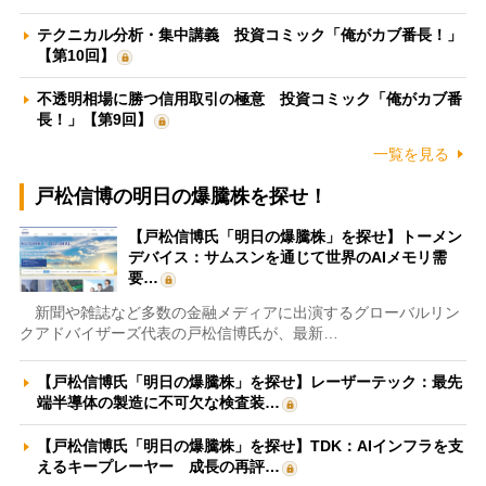
テクニカル分析・集中講義 投資コミック「俺がカブ番長！」
【第10回】
不透明相場に勝つ信用取引の極意 投資コミック「俺がカブ番
長！」【第9回】
一覧を見る
戸松信博の明日の爆騰株を探せ！
【戸松信博氏「明日の爆騰株」を探せ】トーメン
デバイス：サムスンを通じて世界のAIメモリ需
要…
新聞や雑誌など多数の金融メディアに出演するグローバルリン
クアドバイザーズ代表の戸松信博氏が、最新…
【戸松信博氏「明日の爆騰株」を探せ】レーザーテック：最先
端半導体の製造に不可欠な検査装…
【戸松信博氏「明日の爆騰株」を探せ】TDK：AIインフラを支
えるキープレーヤー 成長の再評…