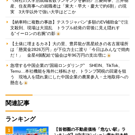
《商社の大学別就職者数ランキングを解剖》三菱商事、三井物
産、住友商事への就職者は「東大・早大・慶大で約6割」の現
実 3大学以外で強い大学はどこか
【納車時に複数の事故】テスラジャパン“多額のEV補助金”で注
文殺到、現場は大混乱 トラブル続発の背後に見え隠れす
る“イーロンの右腕”の影
【土俵に埋まるカネ】大の里、豊昇龍が黒星続きの名古屋場所
は「懸賞金2826万円」が下位力士に渡り「今日はみんなで焼肉
だ！」 金星4個配給で協会は年96万円の支出増に
急増する中国企業の“国籍ロンダリング” SHEIN、TikTok、
Temu…本社機能を海外に移転させ、トランプ関税の回避を狙
う 現地人を隠れ蓑にした中国企業の農業参入・土地取得への
懸念も
関連記事
ランキング
【首都圏の不動産価格「危ない駅」ラ
1
ンキング】“中古マンション売れ行き鈍