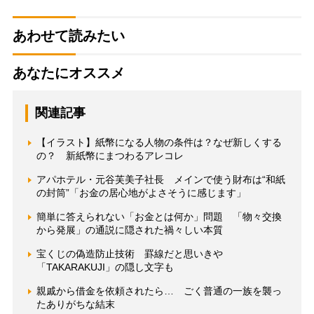
あわせて読みたい
あなたにオススメ
関連記事
【イラスト】紙幣になる人物の条件は？なぜ新しくする
の？ 新紙幣にまつわるアレコレ
アパホテル・元谷芙美子社長 メインで使う財布は“和紙
の封筒”「お金の居心地がよさそうに感じます」
簡単に答えられない「お金とは何か」問題 「物々交換
から発展」の通説に隠された禍々しい本質
宝くじの偽造防止技術 罫線だと思いきや
「TAKARAKUJI」の隠し文字も
親戚から借金を依頼されたら… ごく普通の一族を襲っ
たありがちな結末