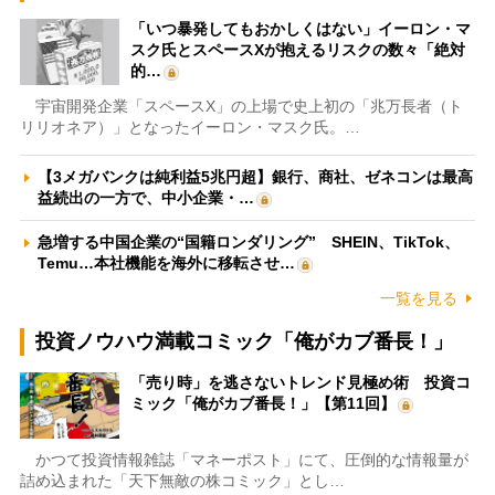
「いつ暴発してもおかしくはない」イーロン・マ
スク氏とスペースXが抱えるリスクの数々「絶対
的…
宇宙開発企業「スペースX」の上場で史上初の「兆万長者（ト
リリオネア）」となったイーロン・マスク氏。…
【3メガバンクは純利益5兆円超】銀行、商社、ゼネコンは最高
益続出の一方で、中小企業・…
急増する中国企業の“国籍ロンダリング” SHEIN、TikTok、
Temu…本社機能を海外に移転させ…
一覧を見る
投資ノウハウ満載コミック「俺がカブ番長！」
「売り時」を逃さないトレンド見極め術 投資コ
ミック「俺がカブ番長！」【第11回】
かつて投資情報雑誌「マネーポスト」にて、圧倒的な情報量が
詰め込まれた「天下無敵の株コミック」とし…