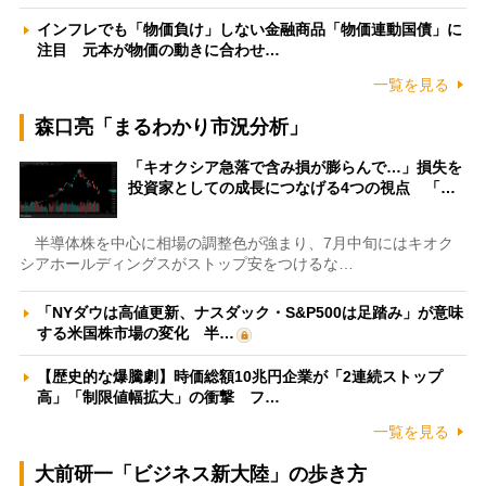
インフレでも「物価負け」しない金融商品「物価連動国債」に
注目 元本が物価の動きに合わせ…
一覧を見る
森口亮「まるわかり市況分析」
「キオクシア急落で含み損が膨らんで…」損失を
投資家としての成長につなげる4つの視点 「…
半導体株を中心に相場の調整色が強まり、7月中旬にはキオク
シアホールディングスがストップ安をつけるな…
「NYダウは高値更新、ナスダック・S&P500は足踏み」が意味
する米国株市場の変化 半…
【歴史的な爆騰劇】時価総額10兆円企業が「2連続ストップ
高」「制限値幅拡大」の衝撃 フ…
一覧を見る
大前研一「ビジネス新大陸」の歩き方