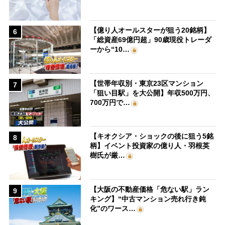
【億り人オールスターが狙う20銘柄】
6
「総資産69億円超」90歳現役トレーダ
ーから“10…
【世帯年収別・東京23区マンション
7
「狙い目駅」を大公開】年収500万円、
700万円で…
【キオクシア・ショックの後に狙う5銘
8
柄】イベント投資家の億り人・羽根英
樹氏が厳…
【大阪の不動産価格「危ない駅」ラン
9
キング】“中古マンション売れ行き鈍
化”のワース…