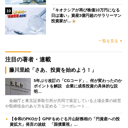
「キオクシアが再び株価10万円になる
10
日は遠い」資産3億円超のサラリーマン
投資家が…
一覧を見る
注目の著者・連載
藤川里絵「さあ、投資を始めよう！」
5年ぶり改訂の「CGコード」、何が変わったのか
ポイントを解説 企業に成長投資の具体的な説
明…
金融庁と東京証券取引所が共同で策定している上場企業の経営
や取締役会のあり方を定める「コーポレート…
【令和のPKOか】GPIFをめぐる片山財務相の「円資産への投
資拡大」発言の波紋 「国債重視」…