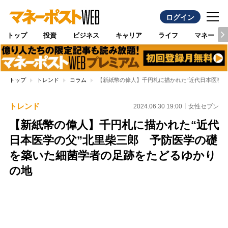
ログイン
トップ
投資
ビジネス
キャリア
ライフ
マネー
トップ
トレンド
コラム
【新紙幣の偉人】千円札に描かれた“近代日本医学
トレンド
2024.06.30 19:00
女性セブン
【新紙幣の偉人】千円札に描かれた“近代
日本医学の父”北里柴三郎 予防医学の礎
を築いた細菌学者の足跡をたどるゆかり
の地
Loaded
:
100.00%
/
Unmute