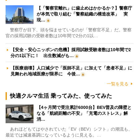
【「警察官離れ」に歯止めはかかるか？】警察庁
が本気で取り組む「警察組織の構造改革」 実
現…
警察庁が目下、頭を悩ませているのが「警察官不足」だ。警察
官の採用試験の受験者数は10年間で2分の1以…
【安全・安心ニッポンの危機】採用試験受験者数は10年間で2
分の1以下に！ 出生数減がも…
【医療崩壊】人口減少で「医師不足」に加えて「患者不足」に
見舞われ地域医療が限界に 今後…
一覧を見る
快適クルマ生活 乗ってみた、使ってみた
【4ヶ月間で受注累計6000台】BEV普及の障壁と
なる「航続距離の不安」「充電のストレス」解
消…
あれほどもてはやされていた「EV（BEV）シフト」の潮流も、
最近では減速基調になっているように見える。…