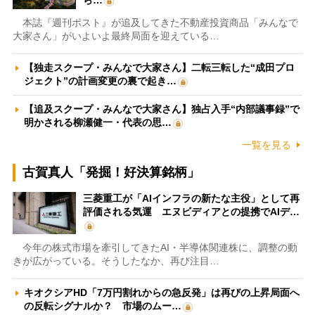
ら…
本誌『週刊ポスト』が追及してきた不動産投資商品「みんなで
大家さん」がいよいよ最終局面を迎えている…
【独走スクープ・みんなで大家さん】二転三転した“成田プロ
ジェクト”の計画変更の裏で起き…
【追及スクープ・みんなで大家さん】独占入手“内部議事録”で
明かされる柳瀬健一・代表の思…
一覧を見る
古賀真人「発掘！好決算銘柄」
三菱重工が「AIインフラの新たな主役」として再
評価される気運 エヌビディアとの提携でAIデ…
今年の株式市場を牽引してきたAI・半導体関連株に、調整の動
きが広がっている。そうしたなか、再び注目…
キオクシアHD「7万円割れからの急反発」は再びの上昇局面へ
の反転シグナルか？ 市場のムー…