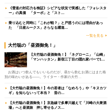
《雪道の対応力を検証》シビアな状況で実感した「フォレスタ
ー」の真価 「ターボ」と「スト…
乗り込むと同時に「これが軽？」と戸惑うのには理由があっ
た 「日産ルークス」さらなる躍進…
一覧を見る
大竹聡の「昼酒御免！」
【大竹聡の昼酒御免！】「ネグローニ」「山崎」
「マンハッタン」新宿三丁目の隠れ家バーで1…
お酒はいつ飲んでもいいものだが、昼から飲むお酒にはまた格
別の味わいがある――。ライター・作家の大竹…
【大竹聡の昼酒御免！】今の若者は「なめろう」や「キヌカツ
ギ」を知らないって本当？ 昔の…
【大竹聡の昼酒御免！】京急線で多摩川越えて「川崎の大衆酒
場」へと昼酒旅 押し寄せるノス…