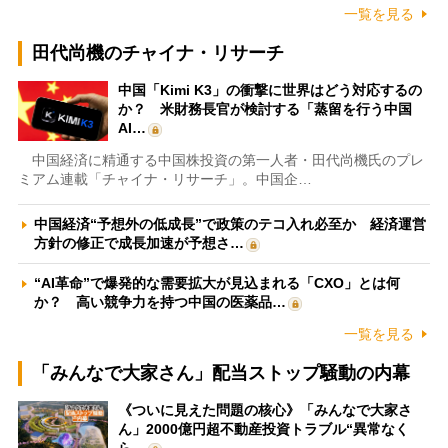
一覧を見る
田代尚機のチャイナ・リサーチ
中国「Kimi K3」の衝撃に世界はどう対応するの
か？ 米財務長官が検討する「蒸留を行う中国
AI…
中国経済に精通する中国株投資の第一人者・田代尚機氏のプレ
ミアム連載「チャイナ・リサーチ」。中国企…
中国経済“予想外の低成長”で政策のテコ入れ必至か 経済運営
方針の修正で成長加速が予想さ…
“AI革命”で爆発的な需要拡大が見込まれる「CXO」とは何
か？ 高い競争力を持つ中国の医薬品…
一覧を見る
「みんなで大家さん」配当ストップ騒動の内幕
《ついに見えた問題の核心》「みんなで大家さ
ん」2000億円超不動産投資トラブル“異常なく