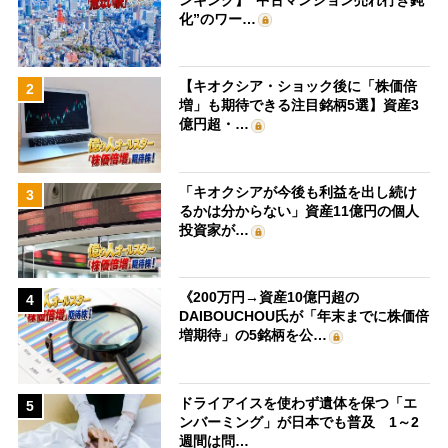
化”のワー…
【キオクシア・ショック後に「株価倍
2
増」も期待できる注目銘柄5選】資産3
億円超・…
「キオクシアが今後も利益を出し続け
3
るかは分からない」資産11億円の個人
投資家が…
《200万円→資産10億円超の
4
DAIBOUCHOU氏が「年末までに株価倍
増期待」の5銘柄を公…
ドライアイスを使わず遺体を保つ「エ
5
ンバーミング」が日本でも普及 1～2
週間は問…