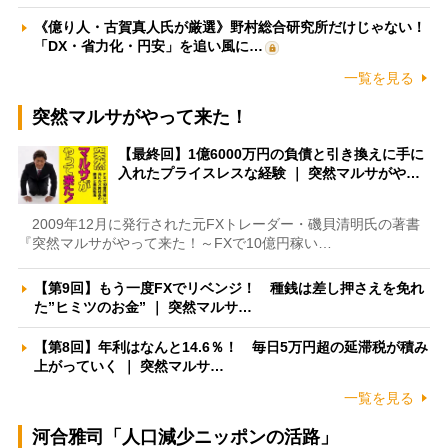
《億り人・古賀真人氏が厳選》野村総合研究所だけじゃない！
「DX・省力化・円安」を追い風に…
一覧を見る
突然マルサがやって来た！
【最終回】1億6000万円の負債と引き換えに手に
入れたプライスレスな経験 ｜ 突然マルサがや…
2009年12月に発行された元FXトレーダー・磯貝清明氏の著書
『突然マルサがやって来た！～FXで10億円稼い…
【第9回】もう一度FXでリベンジ！ 種銭は差し押さえを免れ
た”ヒミツのお金” ｜ 突然マルサ…
【第8回】年利はなんと14.6％！ 毎日5万円超の延滞税が積み
上がっていく ｜ 突然マルサ…
一覧を見る
河合雅司「人口減少ニッポンの活路」