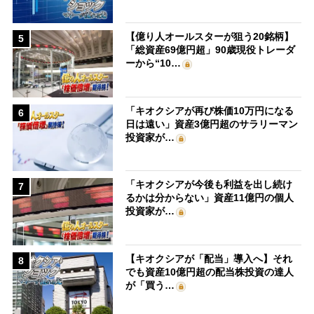
【億り人オールスターが狙う20銘柄】
5
「総資産69億円超」90歳現役トレーダ
ーから“10…
「キオクシアが再び株価10万円になる
6
日は遠い」資産3億円超のサラリーマン
投資家が…
「キオクシアが今後も利益を出し続け
7
るかは分からない」資産11億円の個人
投資家が…
【キオクシアが「配当」導入へ】それ
8
でも資産10億円超の配当株投資の達人
が「買う…