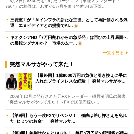
6月3日に8330円をつけたワークマン（東証スタンダード・
7564）の株価は、わずか1カ月あまりで約34％下落…
三菱重工が「AIインフラの新たな主役」として再評価される気
運 エヌビディアとの提携でAI…
キオクシアHD「7万円割れからの急反発」は再びの上昇局面へ
の反転シグナルか？ 市場のムー…
一覧を見る
突然マルサがやって来た！
【最終回】1億6000万円の負債と引き換えに手に
入れたプライスレスな経験 ｜ 突然マルサがや…
2009年12月に発行された元FXトレーダー・磯貝清明氏の著書
『突然マルサがやって来た！～FXで10億円稼い…
【第9回】もう一度FXでリベンジ！ 種銭は差し押さえを免れ
た”ヒミツのお金” ｜ 突然マルサ…
【第8回】年利はなんと14.6％！ 毎日5万円超の延滞税が積み