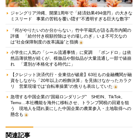
ジャングリア沖縄、開業1周年で「経済効果494億円」の大きな
ミスリード 事業の苦戦を覆い隠す“不透明すぎる巨大な数字”
「何がやりたいのか分からない」竹中平蔵氏が語る高市内閣の
評価 「給付付き税額控除はその場しのぎ」いま不可欠なの
は“社会保障制度の改革議論”と指摘
小学生に人気の「シール流通事情」に変調 「ボンドロ」は依
然品薄状態が続くが、模倣品や類似品が大量流通し一部で値崩
れ 「選別が本格化する時代に」
【クレジット決済代行・全東信が破産】63社もの金融機関が融
資をしながら「20年以上の粉飾決算」を見抜けなかったカラク
リ 営業現場では“自転車操業”の焦りも表出していた
急増する中国企業の“国籍ロンダリング” SHEIN、TikTok、
Temu…本社機能を海外に移転させ、トランプ関税の回避を狙
う 現地人を隠れ蓑にした中国企業の農業参入・土地取得への
懸念も
関連記事