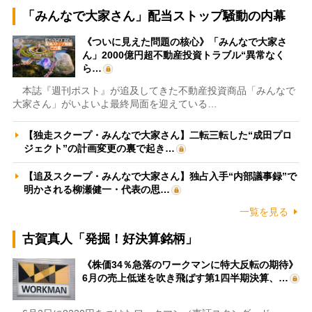
「みんなで大家さん」配当ストップ騒動の内幕
《ついに見えた問題の核心》「みんなで大家さ
ん」2000億円超不動産投資トラブル“異常なく
ら…
本誌『週刊ポスト』が追及してきた不動産投資商品「みんなで
大家さん」がいよいよ最終局面を迎えている…
【独走スクープ・みんなで大家さん】二転三転した“成田プロ
ジェクト”の計画変更の裏で起き…
【追及スクープ・みんなで大家さん】独占入手“内部議事録”で
明かされる柳瀬健一・代表の思…
一覧を見る
古賀真人「発掘！好決算銘柄」
《株価34％急落のワークマンに特大反転の期待》
6月の売上低迷を吹き飛ばす第1四半期決算、…