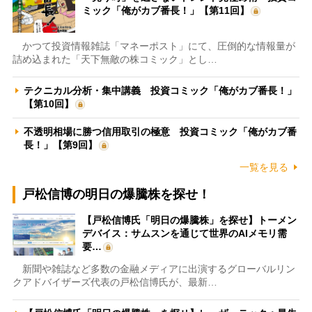
ミック「俺がカブ番長！」【第11回】
かつて投資情報雑誌「マネーポスト」にて、圧倒的な情報量が
詰め込まれた「天下無敵の株コミック」とし…
テクニカル分析・集中講義 投資コミック「俺がカブ番長！」
【第10回】
不透明相場に勝つ信用取引の極意 投資コミック「俺がカブ番
長！」【第9回】
一覧を見る
戸松信博の明日の爆騰株を探せ！
【戸松信博氏「明日の爆騰株」を探せ】トーメン
デバイス：サムスンを通じて世界のAIメモリ需
要…
新聞や雑誌など多数の金融メディアに出演するグローバルリン
クアドバイザーズ代表の戸松信博氏が、最新…