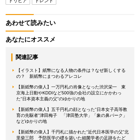
トリビア
トレンド
あわせて読みたい
あなたにオススメ
関連記事
【イラスト】紙幣になる人物の条件は？なぜ新しくする
の？ 新紙幣にまつわるアレコレ
【新紙幣の偉人】一万円札の肖像となった渋沢栄一 東
京海上日動やKDDIなど500強の会社の設立にかかわっ
た“日本資本主義の父”のゆかりの地
【新紙幣の偉人】五千円札の顔となった“日本女子高等教
育の先駆者”津田梅子 「津田塾大学」「象の鼻パーク」
などゆかりの地
【新紙幣の偉人】千円札に描かれた“近代日本医学の父”北
里柴三郎 予防医学の礎を築いた細菌学者の足跡をたど