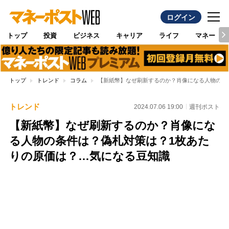
ログイン
トップ
投資
ビジネス
キャリア
ライフ
マネー
トップ
トレンド
コラム
【新紙幣】なぜ刷新するのか？肖像になる人物の条
トレンド
2024.07.06 19:00
週刊ポスト
【新紙幣】なぜ刷新するのか？肖像にな
る人物の条件は？偽札対策は？1枚あた
りの原価は？…気になる豆知識
Loaded
:
100.00%
/
Unmute