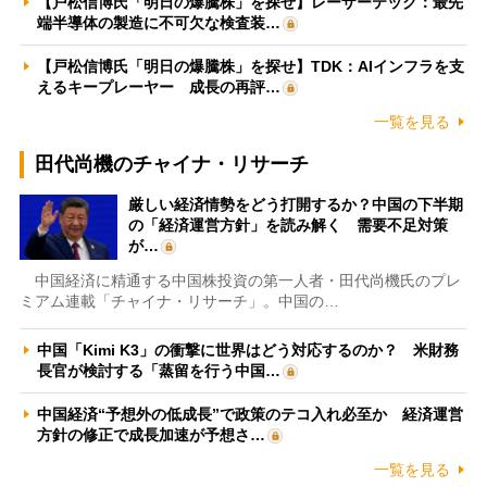
【戸松信博氏「明日の爆騰株」を探せ】レーザーテック：最先
端半導体の製造に不可欠な検査装…
【戸松信博氏「明日の爆騰株」を探せ】TDK：AIインフラを支
えるキープレーヤー 成長の再評…
一覧を見る
田代尚機のチャイナ・リサーチ
厳しい経済情勢をどう打開するか？中国の下半期
の「経済運営方針」を読み解く 需要不足対策
が…
中国経済に精通する中国株投資の第一人者・田代尚機氏のプレ
ミアム連載「チャイナ・リサーチ」。中国の…
中国「Kimi K3」の衝撃に世界はどう対応するのか？ 米財務
長官が検討する「蒸留を行う中国…
中国経済“予想外の低成長”で政策のテコ入れ必至か 経済運営
方針の修正で成長加速が予想さ…
一覧を見る