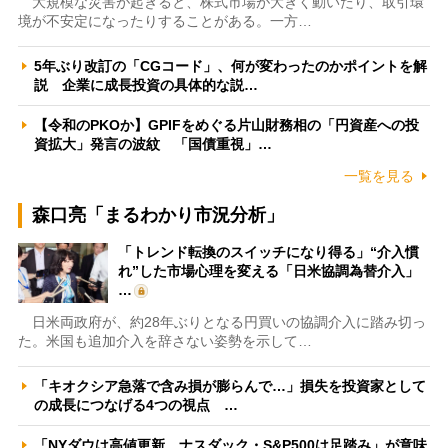
大規模な災害が起きると、株式市場が大きく動いたり、取引環
境が不安定になったりすることがある。一方…
5年ぶり改訂の「CGコード」、何が変わったのかポイントを解
説 企業に成長投資の具体的な説…
【令和のPKOか】GPIFをめぐる片山財務相の「円資産への投
資拡大」発言の波紋 「国債重視」…
一覧を見る
森口亮「まるわかり市況分析」
「トレンド転換のスイッチになり得る」“介入慣
れ”した市場心理を変える「日米協調為替介入」
…
日米両政府が、約28年ぶりとなる円買いの協調介入に踏み切っ
た。米国も追加介入を辞さない姿勢を示して…
「キオクシア急落で含み損が膨らんで…」損失を投資家として
の成長につなげる4つの視点 …
「NYダウは高値更新、ナスダック・S&P500は足踏み」が意味