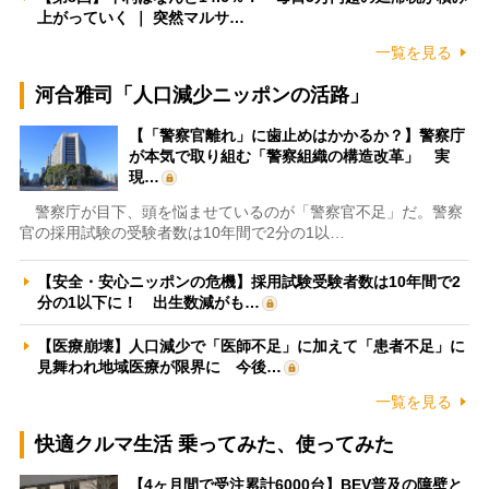
上がっていく ｜ 突然マルサ…
一覧を見る
河合雅司「人口減少ニッポンの活路」
【「警察官離れ」に歯止めはかかるか？】警察庁
が本気で取り組む「警察組織の構造改革」 実
現…
警察庁が目下、頭を悩ませているのが「警察官不足」だ。警察
官の採用試験の受験者数は10年間で2分の1以…
【安全・安心ニッポンの危機】採用試験受験者数は10年間で2
分の1以下に！ 出生数減がも…
【医療崩壊】人口減少で「医師不足」に加えて「患者不足」に
見舞われ地域医療が限界に 今後…
一覧を見る
快適クルマ生活 乗ってみた、使ってみた
【4ヶ月間で受注累計6000台】BEV普及の障壁と