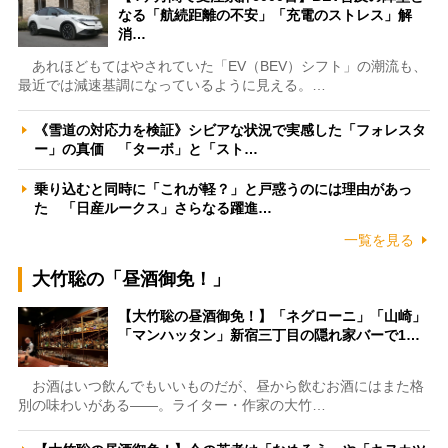
なる「航続距離の不安」「充電のストレス」解
消…
あれほどもてはやされていた「EV（BEV）シフト」の潮流も、
最近では減速基調になっているように見える。…
《雪道の対応力を検証》シビアな状況で実感した「フォレスタ
ー」の真価 「ターボ」と「スト…
乗り込むと同時に「これが軽？」と戸惑うのには理由があっ
た 「日産ルークス」さらなる躍進…
一覧を見る
大竹聡の「昼酒御免！」
【大竹聡の昼酒御免！】「ネグローニ」「山崎」
「マンハッタン」新宿三丁目の隠れ家バーで1…
お酒はいつ飲んでもいいものだが、昼から飲むお酒にはまた格
別の味わいがある――。ライター・作家の大竹…