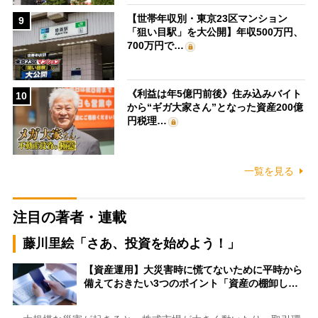
【世帯年収別・東京23区マンション
9
「狙い目駅」を大公開】年収500万円、
700万円で…
《利益は年5億円前後》住み込みバイト
10
から“ギガ大家さん”となった資産200億
円税理…
一覧を見る
注目の著者・連載
藤川里絵「さあ、投資を始めよう！」
【資産運用】大災害時に慌てないために平時から
備えておきたい3つのポイント「資産の棚卸し…