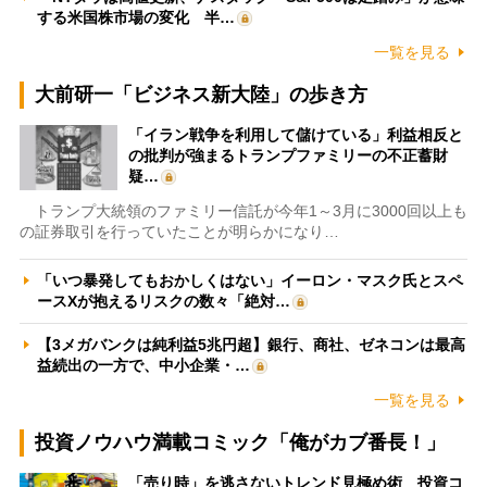
する米国株市場の変化 半…
一覧を見る
大前研一「ビジネス新大陸」の歩き方
「イラン戦争を利用して儲けている」利益相反と
の批判が強まるトランプファミリーの不正蓄財
疑…
トランプ大統領のファミリー信託が今年1～3月に3000回以上も
の証券取引を行っていたことが明らかになり…
「いつ暴発してもおかしくはない」イーロン・マスク氏とスペ
ースXが抱えるリスクの数々「絶対…
【3メガバンクは純利益5兆円超】銀行、商社、ゼネコンは最高
益続出の一方で、中小企業・…
一覧を見る
投資ノウハウ満載コミック「俺がカブ番長！」
「売り時」を逃さないトレンド見極め術 投資コ