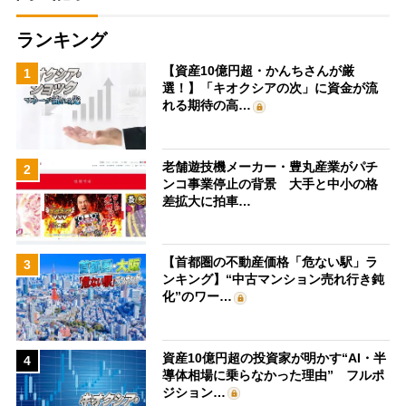
ランキング
【資産10億円超・かんちさんが厳
1
選！】「キオクシアの次」に資金が流
れる期待の高…
老舗遊技機メーカー・豊丸産業がパチ
2
ンコ事業停止の背景 大手と中小の格
差拡大に拍車…
【首都圏の不動産価格「危ない駅」ラ
3
ンキング】“中古マンション売れ行き鈍
化”のワー…
資産10億円超の投資家が明かす“AI・半
4
導体相場に乗らなかった理由” フルポ
ジション…