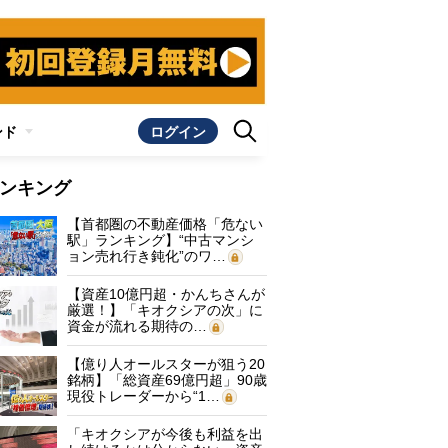
ンド
ログイン
ンキング
【首都圏の不動産価格「危ない
駅」ランキング】“中古マンシ
ョン売れ行き鈍化”のワ…
【資産10億円超・かんちさんが
厳選！】「キオクシアの次」に
資金が流れる期待の…
【億り人オールスターが狙う20
銘柄】「総資産69億円超」90歳
現役トレーダーから“1…
「キオクシアが今後も利益を出