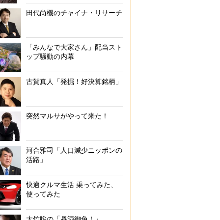
田代尚機のチャイナ・リサーチ
（上段左から）新1万円札、新5千円札、新千円札（時事通信
「みんなで大家さん」配当スト
ップ騒動の内幕
古賀真人「発掘！好決算銘柄」
突然マルサがやって来た！
河合雅司「人口減少ニッポンの
活路」
快適クルマ生活 乗ってみた、
使ってみた
大竹聡の「昼酒御免！」