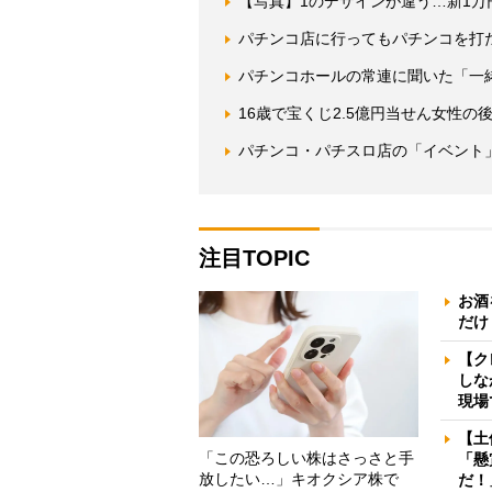
【写真】1のデザインが違う…新1
パチンコ店に行ってもパチンコを打
パチンコホールの常連に聞いた「一
16歳で宝くじ2.5億円当せん女性
パチンコ・パチスロ店の「イベント
注目TOPIC
お酒
だけ
【ク
しな
現場
【土
「この恐ろしい株はさっさと手
「懸
放したい…」キオクシア株で
だ！