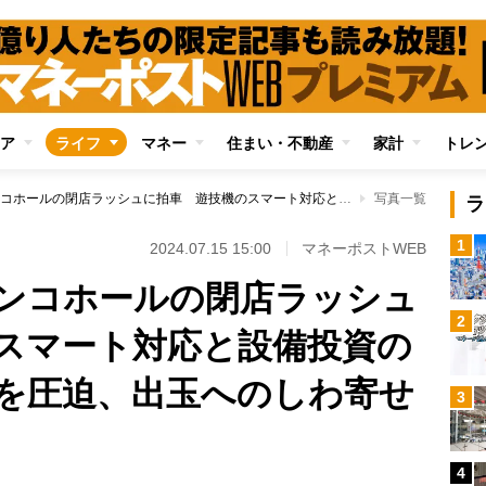
ア
ライフ
マネー
住まい・不動産
家計
トレ
新紙幣導入でパチンコホールの閉店ラッシュに拍車 遊技機のスマート対応と設備投資の負担が重なり経営を圧迫、出玉へのしわ寄せも懸念
写真一覧
ラ
1
2024.07.15 15:00
マネーポストWEB
ンコホールの閉店ラッシュ
2
スマート対応と設備投資の
を圧迫、出玉へのしわ寄せ
3
4