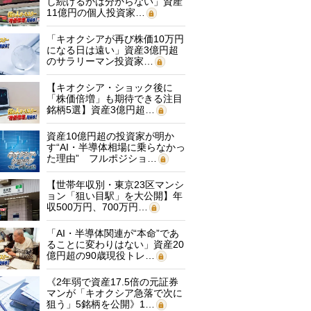
し続けるかは分からない」資産
11億円の個人投資家…
「キオクシアが再び株価10万円
になる日は遠い」資産3億円超
のサラリーマン投資家…
【キオクシア・ショック後に
「株価倍増」も期待できる注目
銘柄5選】資産3億円超…
資産10億円超の投資家が明か
す“AI・半導体相場に乗らなかっ
た理由” フルポジショ…
【世帯年収別・東京23区マンシ
ョン「狙い目駅」を大公開】年
収500万円、700万円…
「AI・半導体関連が“本命”であ
ることに変わりはない」資産20
億円超の90歳現役トレ…
《2年弱で資産17.5倍の元証券
マンが「キオクシア急落で次に
狙う」5銘柄を公開》1…