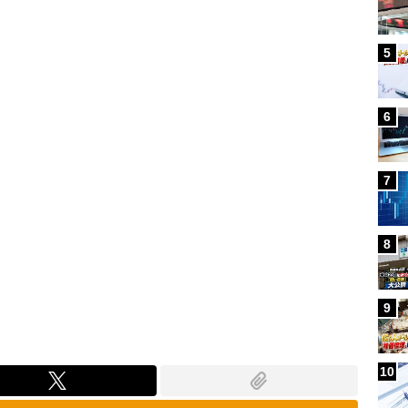
Loaded
:
87.91%
5
6
7
8
9
10