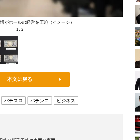
増がホールの経営を圧迫（イメージ）
1
/
2
本文に戻る
パチスロ
パチンコ
ビジネス