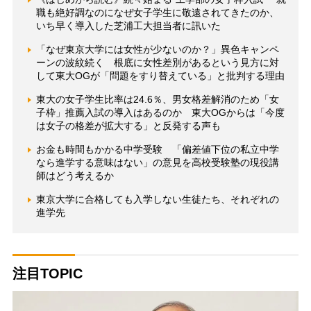
職も絶好調なのになぜ女子学生に敬遠されてきたのか、
いち早く導入した芝浦工大担当者に訊いた
「なぜ東京大学には女性が少ないのか？」異色キャンペ
ーンの波紋続く 根底に女性差別があるという見方に対
して東大OGが「問題をすり替えている」と批判する理由
東大の女子学生比率は24.6％、男女格差解消のため「女
子枠」推薦入試の導入はあるのか 東大OGからは「今度
は女子の格差が拡大する」と反発する声も
お金も時間もかかる中学受験 「偏差値下位の私立中学
なら進学する意味はない」の意見を高校受験塾の現役講
師はどう考えるか
東京大学に合格しても入学しない生徒たち、それぞれの
進学先
注目TOPIC