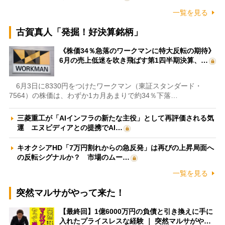
一覧を見る
古賀真人「発掘！好決算銘柄」
《株価34％急落のワークマンに特大反転の期待》
6月の売上低迷を吹き飛ばす第1四半期決算、…
6月3日に8330円をつけたワークマン（東証スタンダード・
7564）の株価は、わずか1カ月あまりで約34％下落…
三菱重工が「AIインフラの新たな主役」として再評価される気
運 エヌビディアとの提携でAI…
キオクシアHD「7万円割れからの急反発」は再びの上昇局面へ
の反転シグナルか？ 市場のムー…
一覧を見る
突然マルサがやって来た！
【最終回】1億6000万円の負債と引き換えに手に
入れたプライスレスな経験 ｜ 突然マルサがや…