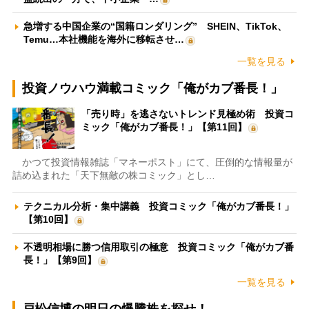
急増する中国企業の“国籍ロンダリング” SHEIN、TikTok、
Temu…本社機能を海外に移転させ…
一覧を見る
投資ノウハウ満載コミック「俺がカブ番長！」
「売り時」を逃さないトレンド見極め術 投資コ
ミック「俺がカブ番長！」【第11回】
かつて投資情報雑誌「マネーポスト」にて、圧倒的な情報量が
詰め込まれた「天下無敵の株コミック」とし…
テクニカル分析・集中講義 投資コミック「俺がカブ番長！」
【第10回】
不透明相場に勝つ信用取引の極意 投資コミック「俺がカブ番
長！」【第9回】
一覧を見る