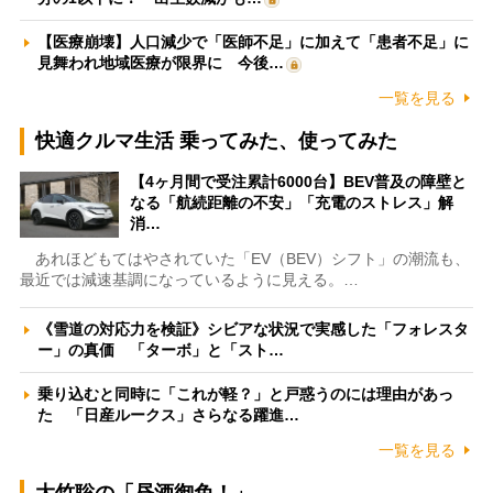
【医療崩壊】人口減少で「医師不足」に加えて「患者不足」に
見舞われ地域医療が限界に 今後…
一覧を見る
快適クルマ生活 乗ってみた、使ってみた
【4ヶ月間で受注累計6000台】BEV普及の障壁と
なる「航続距離の不安」「充電のストレス」解
消…
あれほどもてはやされていた「EV（BEV）シフト」の潮流も、
最近では減速基調になっているように見える。…
《雪道の対応力を検証》シビアな状況で実感した「フォレスタ
ー」の真価 「ターボ」と「スト…
乗り込むと同時に「これが軽？」と戸惑うのには理由があっ
た 「日産ルークス」さらなる躍進…
一覧を見る