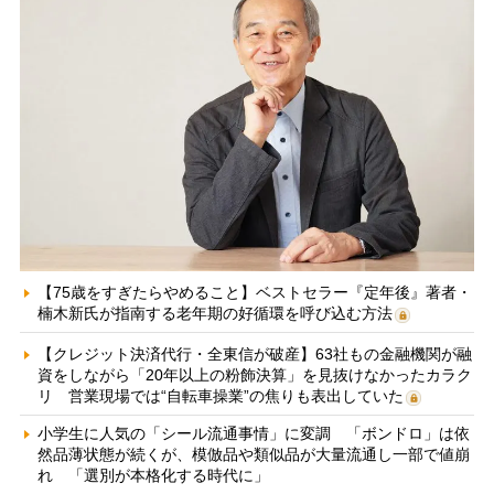
【75歳をすぎたらやめること】ベストセラー『定年後』著者・
楠木新氏が指南する老年期の好循環を呼び込む方法
【クレジット決済代行・全東信が破産】63社もの金融機関が融
資をしながら「20年以上の粉飾決算」を見抜けなかったカラク
リ 営業現場では“自転車操業”の焦りも表出していた
小学生に人気の「シール流通事情」に変調 「ボンドロ」は依
然品薄状態が続くが、模倣品や類似品が大量流通し一部で値崩
れ 「選別が本格化する時代に」