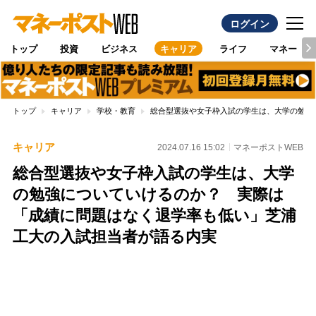
ログイン
トップ
投資
ビジネス
キャリア
ライフ
マネー
トップ
キャリア
学校・教育
総合型選抜や女子枠入試の学生は、大学の勉強
キャリア
2024.07.16 15:02
マネーポストWEB
総合型選抜や女子枠入試の学生は、大学
の勉強についていけるのか？ 実際は
「成績に問題はなく退学率も低い」芝浦
工大の入試担当者が語る内実
Loaded
:
100.00%
/
Unmute