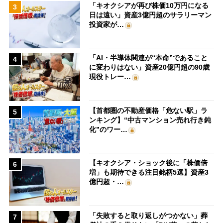
「キオクシアが再び株価10万円になる
3
日は遠い」資産3億円超のサラリーマン
投資家が…
「AI・半導体関連が“本命”であること
4
に変わりはない」資産20億円超の90歳
現役トレー…
【首都圏の不動産価格「危ない駅」ラ
5
ンキング】“中古マンション売れ行き鈍
化”のワー…
【キオクシア・ショック後に「株価倍
6
増」も期待できる注目銘柄5選】資産3
億円超・…
「失敗すると取り返しがつかない」葬
7