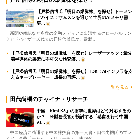
戸松信博の明日の爆騰株を探せ！
【戸松信博氏「明日の爆騰株」を探せ】トーメン
デバイス：サムスンを通じて世界のAIメモリ需
要…
新聞や雑誌など多数の金融メディアに出演するグローバルリン
クアドバイザーズ代表の戸松信博氏が、最新…
【戸松信博氏「明日の爆騰株」を探せ】レーザーテック：最先
端半導体の製造に不可欠な検査装…
【戸松信博氏「明日の爆騰株」を探せ】TDK：AIインフラを支
えるキープレーヤー 成長の再評…
一覧を見る
田代尚機のチャイナ・リサーチ
中国「Kimi K3」の衝撃に世界はどう対応するの
か？ 米財務長官が検討する「蒸留を行う中国
AI…
中国経済に精通する中国株投資の第一人者・田代尚機氏のプレ
ミアム連載「チャイナ・リサーチ」。中国企…