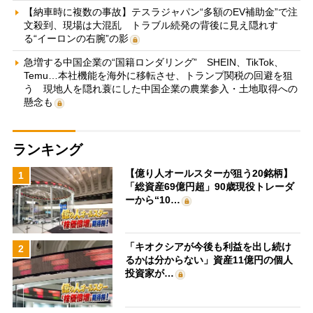
【納車時に複数の事故】テスラジャパン“多額のEV補助金”で注
文殺到、現場は大混乱 トラブル続発の背後に見え隠れす
る“イーロンの右腕”の影
急増する中国企業の“国籍ロンダリング” SHEIN、TikTok、
Temu…本社機能を海外に移転させ、トランプ関税の回避を狙
う 現地人を隠れ蓑にした中国企業の農業参入・土地取得への
懸念も
ランキング
【億り人オールスターが狙う20銘柄】
1
「総資産69億円超」90歳現役トレーダ
ーから“10…
「キオクシアが今後も利益を出し続け
2
るかは分からない」資産11億円の個人
投資家が…