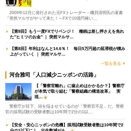
2009年12月に発行された元FXトレーダー・磯貝清明氏の著書
『突然マルサがやって来た！～FXで10億円稼い…
【第9回】もう一度FXでリベンジ！ 種銭は差し押さえを免れ
た”ヒミツのお金” ｜ 突然マルサ…
【第8回】年利はなんと14.6％！ 毎日5万円超の延滞税が積み
上がっていく ｜ 突然マルサ…
一覧を見る
河合雅司「人口減少ニッポンの活路」
【「警察官離れ」に歯止めはかかるか？】警察庁
が本気で取り組む「警察組織の構造改革」 実
現…
警察庁が目下、頭を悩ませているのが「警察官不足」だ。警察
官の採用試験の受験者数は10年間で2分の1以…
【安全・安心ニッポンの危機】採用試験受験者数は10年間で2
分の1以下に！ 出生数減がも…