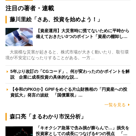
注目の著者・連載
藤川里絵「さあ、投資を始めよう！」
【資産運用】大災害時に慌てないために平時から
備えておきたい3つのポイント「資産の棚卸し…
大規模な災害が起きると、株式市場が大きく動いたり、取引環
境が不安定になったりすることがある。一方…
5年ぶり改訂の「CGコード」、何が変わったのかポイントを解
説 企業に成長投資の具体的な説…
【令和のPKOか】GPIFをめぐる片山財務相の「円資産への投
資拡大」発言の波紋 「国債重視」…
一覧を見る
森口亮「まるわかり市況分析」
「キオクシア急落で含み損が膨らんで…」損失を
投資家としての成長につなげる4つの視点 「…