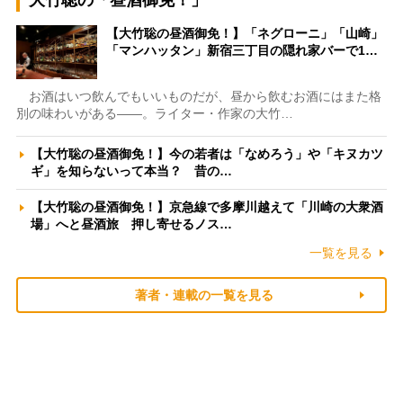
大竹聡の「昼酒御免！」
【大竹聡の昼酒御免！】「ネグローニ」「山崎」
「マンハッタン」新宿三丁目の隠れ家バーで1…
お酒はいつ飲んでもいいものだが、昼から飲むお酒にはまた格
別の味わいがある――。ライター・作家の大竹…
【大竹聡の昼酒御免！】今の若者は「なめろう」や「キヌカツ
ギ」を知らないって本当？ 昔の…
【大竹聡の昼酒御免！】京急線で多摩川越えて「川崎の大衆酒
場」へと昼酒旅 押し寄せるノス…
一覧を見る
著者・連載の一覧を見る