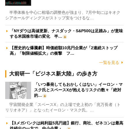
半導体株を中心に相場の調整色が強まり、7月中旬にはキオク
シアホールディングスがストップ安をつけるな…
「NYダウは高値更新、ナスダック・S&P500は足踏み」が意味
する米国株市場の変化 半…
【歴史的な爆騰劇】時価総額10兆円企業が「2連続ストップ
高」「制限値幅拡大」の衝撃 フ…
一覧を見る
大前研一「ビジネス新大陸」の歩き方
「いつ暴発してもおかしくはない」イーロン・マ
スク氏とスペースXが抱えるリスクの数々「絶対
的…
宇宙開発企業「スペースX」の上場で史上初の「兆万長者（ト
リリオネア）」となったイーロン・マスク氏。…
【3メガバンクは純利益5兆円超】銀行、商社、ゼネコンは最高
益続出の一方で、中小企業・…