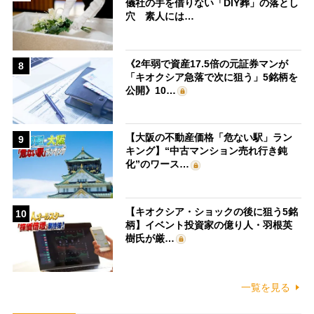
儀社の手を借りない「DIY葬」の落とし
穴 素人には…
《2年弱で資産17.5倍の元証券マンが
8
「キオクシア急落で次に狙う」5銘柄を
公開》10…
【大阪の不動産価格「危ない駅」ラン
9
キング】“中古マンション売れ行き鈍
化”のワース…
【キオクシア・ショックの後に狙う5銘
10
柄】イベント投資家の億り人・羽根英
樹氏が厳…
一覧を見る