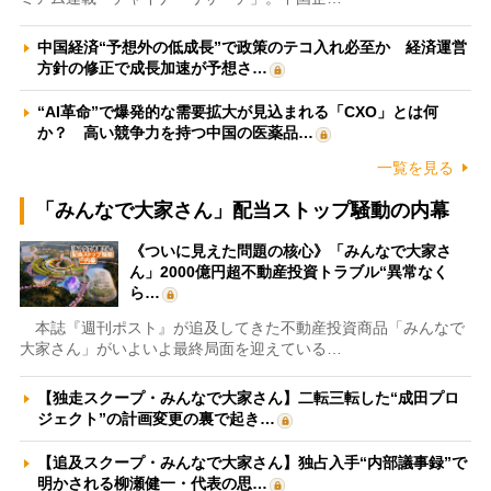
中国経済“予想外の低成長”で政策のテコ入れ必至か 経済運営
方針の修正で成長加速が予想さ…
“AI革命”で爆発的な需要拡大が見込まれる「CXO」とは何
か？ 高い競争力を持つ中国の医薬品…
一覧を見る
「みんなで大家さん」配当ストップ騒動の内幕
《ついに見えた問題の核心》「みんなで大家さ
ん」2000億円超不動産投資トラブル“異常なく
ら…
本誌『週刊ポスト』が追及してきた不動産投資商品「みんなで
大家さん」がいよいよ最終局面を迎えている…
【独走スクープ・みんなで大家さん】二転三転した“成田プロ
ジェクト”の計画変更の裏で起き…
【追及スクープ・みんなで大家さん】独占入手“内部議事録”で
明かされる柳瀬健一・代表の思…