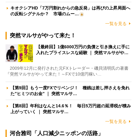
キオクシアHD「7万円割れからの急反発」は再びの上昇局面へ
の反転シグナルか？ 市場のムー…
一覧を見る
突然マルサがやって来た！
【最終回】1億6000万円の負債と引き換えに手に
入れたプライスレスな経験 ｜ 突然マルサがや…
2009年12月に発行された元FXトレーダー・磯貝清明氏の著書
『突然マルサがやって来た！～FXで10億円稼い…
【第9回】もう一度FXでリベンジ！ 種銭は差し押さえを免れ
た”ヒミツのお金” ｜ 突然マルサ…
【第8回】年利はなんと14.6％！ 毎日5万円超の延滞税が積み
上がっていく ｜ 突然マルサ…
一覧を見る
河合雅司「人口減少ニッポンの活路」