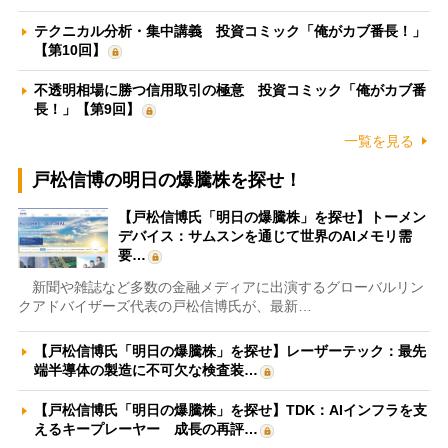
テクニカル分析・集中講義 投資コミック「俺がカブ番長！」
【第10回】
不透明相場に勝つ信用取引の極意 投資コミック「俺がカブ番
長！」【第9回】
一覧を見る
戸松信博の明日の爆騰株を探せ！
【戸松信博氏「明日の爆騰株」を探せ】トーメン
デバイス：サムスンを通じて世界のAIメモリ需
要…
新聞や雑誌など多数の金融メディアに出演するグローバルリン
クアドバイザーズ代表の戸松信博氏が、最新…
【戸松信博氏「明日の爆騰株」を探せ】レーザーテック：最先
端半導体の製造に不可欠な検査装…
【戸松信博氏「明日の爆騰株」を探せ】TDK：AIインフラを支
えるキープレーヤー 成長の再評…