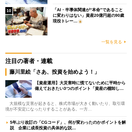
「AI・半導体関連が“本命”であること
10
に変わりはない」資産20億円超の90歳
現役トレー…
一覧を見る
注目の著者・連載
藤川里絵「さあ、投資を始めよう！」
【資産運用】大災害時に慌てないために平時から
備えておきたい3つのポイント「資産の棚卸し…
大規模な災害が起きると、株式市場が大きく動いたり、取引環
境が不安定になったりすることがある。一方…
5年ぶり改訂の「CGコード」、何が変わったのかポイントを解
説 企業に成長投資の具体的な説…