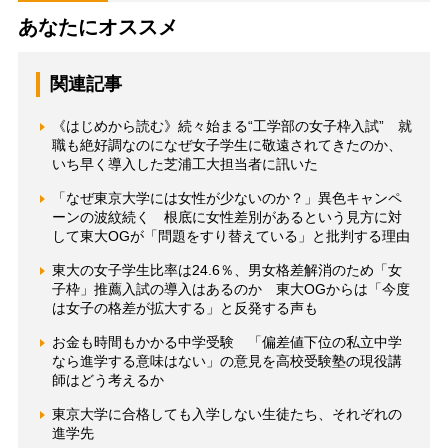
あなたにオススメ
関連記事
《はじめから読む》続々始まる“工学部の女子枠入試” 就
職も絶好調なのになぜ女子学生に敬遠されてきたのか、
いち早く導入した芝浦工大担当者に訊いた
「なぜ東京大学には女性が少ないのか？」異色キャンペ
ーンの波紋続く 根底に女性差別があるという見方に対
して東大OGが「問題をすり替えている」と批判する理由
東大の女子学生比率は24.6％、男女格差解消のため「女
子枠」推薦入試の導入はあるのか 東大OGからは「今度
は女子の格差が拡大する」と反発する声も
お金も時間もかかる中学受験 「偏差値下位の私立中学
なら進学する意味はない」の意見を高校受験塾の現役講
師はどう考えるか
東京大学に合格しても入学しない生徒たち、それぞれの
進学先