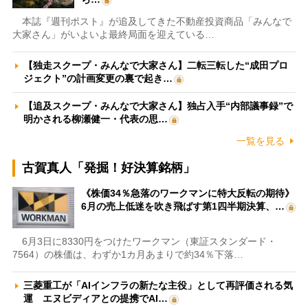
本誌『週刊ポスト』が追及してきた不動産投資商品「みんなで
大家さん」がいよいよ最終局面を迎えている…
【独走スクープ・みんなで大家さん】二転三転した“成田プロ
ジェクト”の計画変更の裏で起き…
【追及スクープ・みんなで大家さん】独占入手“内部議事録”で
明かされる柳瀬健一・代表の思…
一覧を見る
古賀真人「発掘！好決算銘柄」
《株価34％急落のワークマンに特大反転の期待》
6月の売上低迷を吹き飛ばす第1四半期決算、…
6月3日に8330円をつけたワークマン（東証スタンダード・
7564）の株価は、わずか1カ月あまりで約34％下落…
三菱重工が「AIインフラの新たな主役」として再評価される気
運 エヌビディアとの提携でAI…