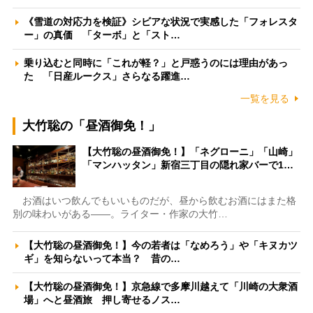
《雪道の対応力を検証》シビアな状況で実感した「フォレスタ
ー」の真価 「ターボ」と「スト…
乗り込むと同時に「これが軽？」と戸惑うのには理由があっ
た 「日産ルークス」さらなる躍進…
一覧を見る
大竹聡の「昼酒御免！」
【大竹聡の昼酒御免！】「ネグローニ」「山崎」
「マンハッタン」新宿三丁目の隠れ家バーで1…
お酒はいつ飲んでもいいものだが、昼から飲むお酒にはまた格
別の味わいがある――。ライター・作家の大竹…
【大竹聡の昼酒御免！】今の若者は「なめろう」や「キヌカツ
ギ」を知らないって本当？ 昔の…
【大竹聡の昼酒御免！】京急線で多摩川越えて「川崎の大衆酒
場」へと昼酒旅 押し寄せるノス…