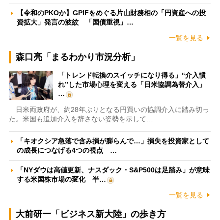
【令和のPKOか】GPIFをめぐる片山財務相の「円資産への投
資拡大」発言の波紋 「国債重視」…
一覧を見る
森口亮「まるわかり市況分析」
「トレンド転換のスイッチになり得る」“介入慣
れ”した市場心理を変える「日米協調為替介入」
…
日米両政府が、約28年ぶりとなる円買いの協調介入に踏み切っ
た。米国も追加介入を辞さない姿勢を示して…
「キオクシア急落で含み損が膨らんで…」損失を投資家として
の成長につなげる4つの視点 …
「NYダウは高値更新、ナスダック・S&P500は足踏み」が意味
する米国株市場の変化 半…
一覧を見る
大前研一「ビジネス新大陸」の歩き方