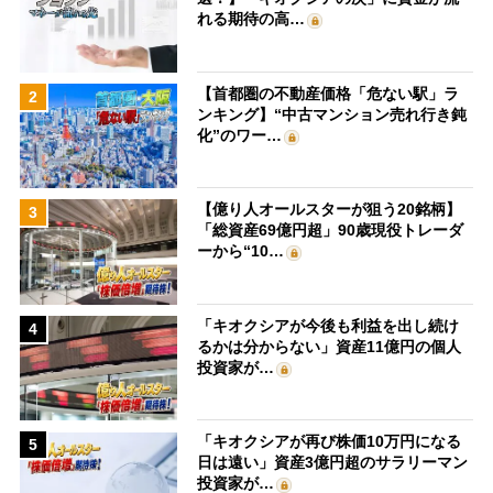
れる期待の高…
【首都圏の不動産価格「危ない駅」ラ
2
ンキング】“中古マンション売れ行き鈍
化”のワー…
【億り人オールスターが狙う20銘柄】
3
「総資産69億円超」90歳現役トレーダ
ーから“10…
「キオクシアが今後も利益を出し続け
4
るかは分からない」資産11億円の個人
投資家が…
「キオクシアが再び株価10万円になる
5
日は遠い」資産3億円超のサラリーマン
投資家が…