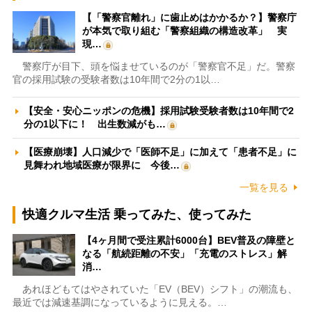
【「警察官離れ」に歯止めはかかるか？】警察庁
が本気で取り組む「警察組織の構造改革」 実
現…
警察庁が目下、頭を悩ませているのが「警察官不足」だ。警察
官の採用試験の受験者数は10年間で2分の1以…
【安全・安心ニッポンの危機】採用試験受験者数は10年間で2
分の1以下に！ 出生数減がも…
【医療崩壊】人口減少で「医師不足」に加えて「患者不足」に
見舞われ地域医療が限界に 今後…
一覧を見る
快適クルマ生活 乗ってみた、使ってみた
【4ヶ月間で受注累計6000台】BEV普及の障壁と
なる「航続距離の不安」「充電のストレス」解
消…
あれほどもてはやされていた「EV（BEV）シフト」の潮流も、
最近では減速基調になっているように見える。…