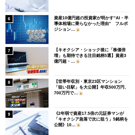
資産10億円超の投資家が明かす“AI・半
6
導体相場に乗らなかった理由” フルポ
ジション…
【キオクシア・ショック後に「株価倍
7
増」も期待できる注目銘柄5選】資産3
億円超・…
【世帯年収別・東京23区マンション
8
「狙い目駅」を大公開】年収500万円、
700万円で…
《2年弱で資産17.5倍の元証券マンが
9
「キオクシア急落で次に狙う」5銘柄を
公開》10…