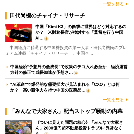
一覧を見る
田代尚機のチャイナ・リサーチ
中国「Kimi K3」の衝撃に世界はどう対応するの
か？ 米財務長官が検討する「蒸留を行う中国
AI…
中国経済に精通する中国株投資の第一人者・田代尚機氏のプレ
ミアム連載「チャイナ・リサーチ」。中国企…
中国経済“予想外の低成長”で政策のテコ入れ必至か 経済運営
方針の修正で成長加速が予想さ…
“AI革命”で爆発的な需要拡大が見込まれる「CXO」とは何
か？ 高い競争力を持つ中国の医薬品…
一覧を見る
「みんなで大家さん」配当ストップ騒動の内幕
《ついに見えた問題の核心》「みんなで大家さ
ん」2000億円超不動産投資トラブル“異常なく
ら…