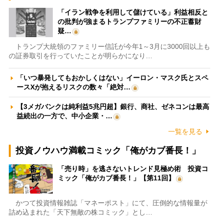
「イラン戦争を利用して儲けている」利益相反と
の批判が強まるトランプファミリーの不正蓄財
疑…
トランプ大統領のファミリー信託が今年1～3月に3000回以上も
の証券取引を行っていたことが明らかになり…
「いつ暴発してもおかしくはない」イーロン・マスク氏とスペ
ースXが抱えるリスクの数々「絶対…
【3メガバンクは純利益5兆円超】銀行、商社、ゼネコンは最高
益続出の一方で、中小企業・…
一覧を見る
投資ノウハウ満載コミック「俺がカブ番長！」
「売り時」を逃さないトレンド見極め術 投資コ
ミック「俺がカブ番長！」【第11回】
かつて投資情報雑誌「マネーポスト」にて、圧倒的な情報量が
詰め込まれた「天下無敵の株コミック」とし…