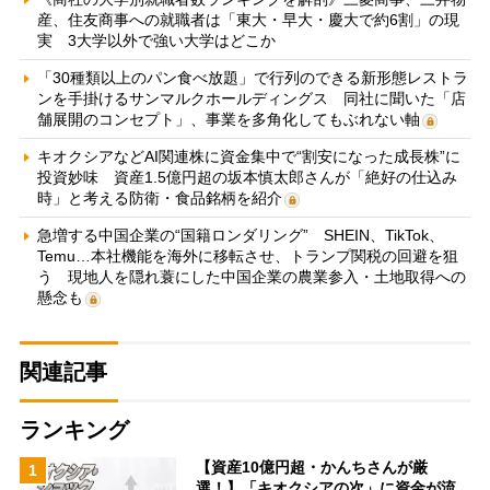
産、住友商事への就職者は「東大・早大・慶大で約6割」の現
実 3大学以外で強い大学はどこか
「30種類以上のパン食べ放題」で行列のできる新形態レストラ
ンを手掛けるサンマルクホールディングス 同社に聞いた「店
舗展開のコンセプト」、事業を多角化してもぶれない軸
キオクシアなどAI関連株に資金集中で“割安になった成長株”に
投資妙味 資産1.5億円超の坂本慎太郎さんが「絶好の仕込み
時」と考える防衛・食品銘柄を紹介
急増する中国企業の“国籍ロンダリング” SHEIN、TikTok、
Temu…本社機能を海外に移転させ、トランプ関税の回避を狙
う 現地人を隠れ蓑にした中国企業の農業参入・土地取得への
懸念も
関連記事
ランキング
【資産10億円超・かんちさんが厳
1
選！】「キオクシアの次」に資金が流