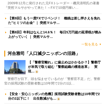
2009年12月に発行された元FXトレーダー・磯貝清明氏の著書
『突然マルサがやって来た！～FXで10億円稼い…
【第9回】もう一度FXでリベンジ！ 種銭は差し押さえを免れ
た”ヒミツのお金” ｜ 突然マルサ…
【第8回】年利はなんと14.6％！ 毎日5万円超の延滞税が積み
上がっていく ｜ 突然マルサ…
一覧を見る
河合雅司「人口減少ニッポンの活路」
【「警察官離れ」に歯止めはかかるか？】警察庁
が本気で取り組む「警察組織の構造改革」 実
現…
警察庁が目下、頭を悩ませているのが「警察官不足」だ。警察
官の採用試験の受験者数は10年間で2分の1以…
【安全・安心ニッポンの危機】採用試験受験者数は10年間で2
分の1以下に！ 出生数減がも…