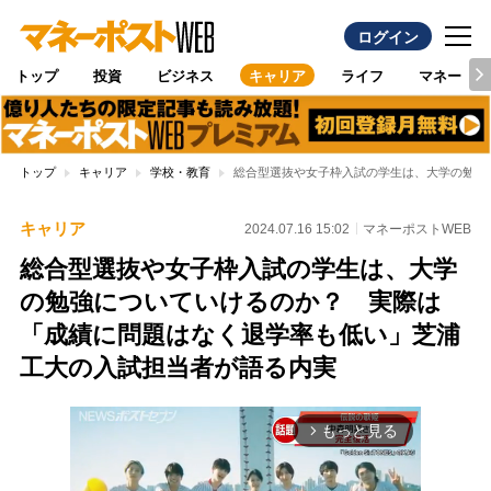
ログイン
トップ
投資
ビジネス
キャリア
ライフ
マネー
トップ
キャリア
学校・教育
総合型選抜や女子枠入試の学生は、大学の勉強
キャリア
2024.07.16 15:02
マネーポストWEB
総合型選抜や女子枠入試の学生は、大学
の勉強についていけるのか？ 実際は
「成績に問題はなく退学率も低い」芝浦
工大の入試担当者が語る内実
もっと見る
arrow_forward_ios