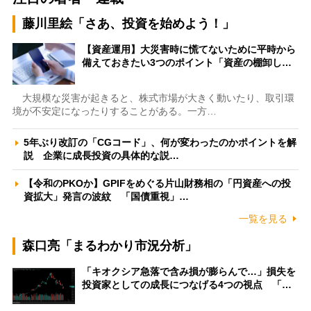
藤川里絵「さあ、投資を始めよう！」
【資産運用】大災害時に慌てないために平時から
備えておきたい3つのポイント「資産の棚卸し…
大規模な災害が起きると、株式市場が大きく動いたり、取引環
境が不安定になったりすることがある。一方…
5年ぶり改訂の「CGコード」、何が変わったのかポイントを解
説 企業に成長投資の具体的な説…
【令和のPKOか】GPIFをめぐる片山財務相の「円資産への投
資拡大」発言の波紋 「国債重視」…
一覧を見る
森口亮「まるわかり市況分析」
「キオクシア急落で含み損が膨らんで…」損失を
投資家としての成長につなげる4つの視点 「…