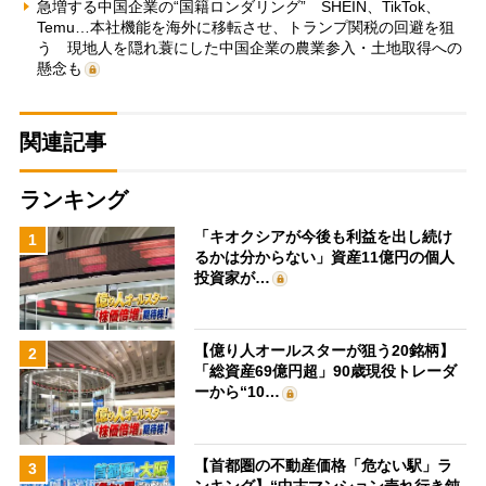
急増する中国企業の“国籍ロンダリング” SHEIN、TikTok、
Temu…本社機能を海外に移転させ、トランプ関税の回避を狙
う 現地人を隠れ蓑にした中国企業の農業参入・土地取得への
懸念も
関連記事
ランキング
「キオクシアが今後も利益を出し続け
1
るかは分からない」資産11億円の個人
投資家が…
【億り人オールスターが狙う20銘柄】
2
「総資産69億円超」90歳現役トレーダ
ーから“10…
【首都圏の不動産価格「危ない駅」ラ
3
ンキング】“中古マンション売れ行き鈍