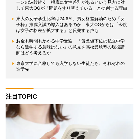
ーンの波紋続く 根底に女性差別があるという見方に対
して東大OGが「問題をすり替えている」と批判する理由
東大の女子学生比率は24.6％、男女格差解消のため「女
子枠」推薦入試の導入はあるのか 東大OGからは「今度
は女子の格差が拡大する」と反発する声も
お金も時間もかかる中学受験 「偏差値下位の私立中学
なら進学する意味はない」の意見を高校受験塾の現役講
師はどう考えるか
東京大学に合格しても入学しない生徒たち、それぞれの
進学先
注目TOPIC