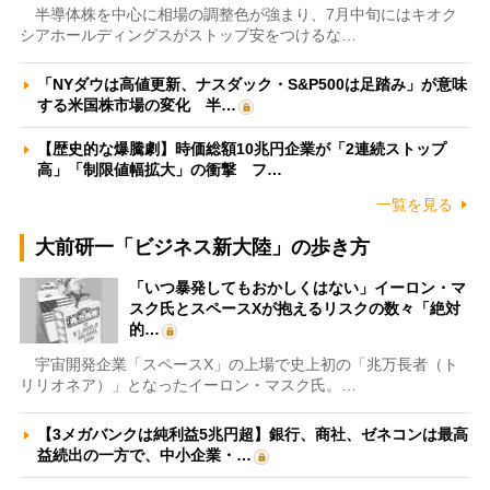
半導体株を中心に相場の調整色が強まり、7月中旬にはキオク
シアホールディングスがストップ安をつけるな…
「NYダウは高値更新、ナスダック・S&P500は足踏み」が意味
する米国株市場の変化 半…
【歴史的な爆騰劇】時価総額10兆円企業が「2連続ストップ
高」「制限値幅拡大」の衝撃 フ…
一覧を見る
大前研一「ビジネス新大陸」の歩き方
「いつ暴発してもおかしくはない」イーロン・マ
スク氏とスペースXが抱えるリスクの数々「絶対
的…
宇宙開発企業「スペースX」の上場で史上初の「兆万長者（ト
リリオネア）」となったイーロン・マスク氏。…
【3メガバンクは純利益5兆円超】銀行、商社、ゼネコンは最高
益続出の一方で、中小企業・…