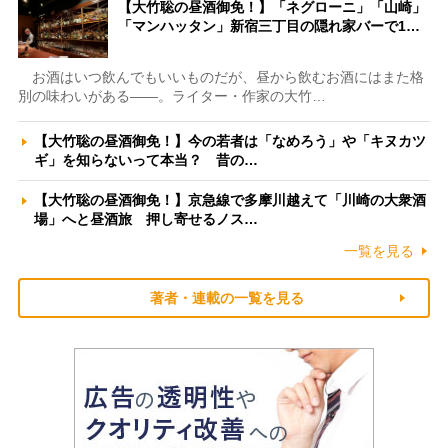
【大竹聡の昼酒御免！】「ネグローニ」「山崎」
「マンハッタン」新宿三丁目の隠れ家バーで1…
お酒はいつ飲んでもいいものだが、昼から飲むお酒にはまた格
別の味わいがある――。ライター・作家の大竹…
【大竹聡の昼酒御免！】今の若者は「なめろう」や「キヌカツ
ギ」を知らないって本当？ 昔の…
【大竹聡の昼酒御免！】京急線で多摩川越えて「川崎の大衆酒
場」へと昼酒旅 押し寄せるノス…
一覧を見る
著者・連載の一覧を見る