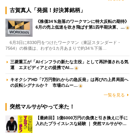
古賀真人「発掘！好決算銘柄」
《株価34％急落のワークマンに特大反転の期待》
6月の売上低迷を吹き飛ばす第1四半期決算、…
6月3日に8330円をつけたワークマン（東証スタンダード・
7564）の株価は、わずか1カ月あまりで約34％下落…
三菱重工が「AIインフラの新たな主役」として再評価される気
運 エヌビディアとの提携でAI…
キオクシアHD「7万円割れからの急反発」は再びの上昇局面へ
の反転シグナルか？ 市場のムー…
一覧を見る
突然マルサがやって来た！
【最終回】1億6000万円の負債と引き換えに手に
入れたプライスレスな経験 ｜ 突然マルサがや…