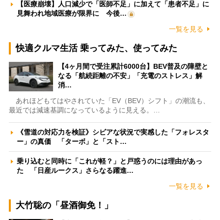
【医療崩壊】人口減少で「医師不足」に加えて「患者不足」に
見舞われ地域医療が限界に 今後…
一覧を見る
快適クルマ生活 乗ってみた、使ってみた
【4ヶ月間で受注累計6000台】BEV普及の障壁と
なる「航続距離の不安」「充電のストレス」解
消…
あれほどもてはやされていた「EV（BEV）シフト」の潮流も、
最近では減速基調になっているように見える。…
《雪道の対応力を検証》シビアな状況で実感した「フォレスタ
ー」の真価 「ターボ」と「スト…
乗り込むと同時に「これが軽？」と戸惑うのには理由があっ
た 「日産ルークス」さらなる躍進…
一覧を見る
大竹聡の「昼酒御免！」