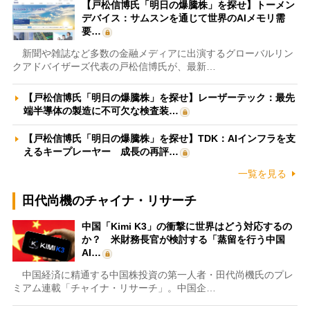
【戸松信博氏「明日の爆騰株」を探せ】トーメン
デバイス：サムスンを通じて世界のAIメモリ需
要…
新聞や雑誌など多数の金融メディアに出演するグローバルリン
クアドバイザーズ代表の戸松信博氏が、最新…
【戸松信博氏「明日の爆騰株」を探せ】レーザーテック：最先
端半導体の製造に不可欠な検査装…
【戸松信博氏「明日の爆騰株」を探せ】TDK：AIインフラを支
えるキープレーヤー 成長の再評…
一覧を見る
田代尚機のチャイナ・リサーチ
中国「Kimi K3」の衝撃に世界はどう対応するの
か？ 米財務長官が検討する「蒸留を行う中国
AI…
中国経済に精通する中国株投資の第一人者・田代尚機氏のプレ
ミアム連載「チャイナ・リサーチ」。中国企…