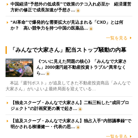
中国経済“予想外の低成長”で政策のテコ入れ必至か 経済運営
方針の修正で成長加速が予想さ…
“AI革命”で爆発的な需要拡大が見込まれる「CXO」とは何
か？ 高い競争力を持つ中国の医薬品…
一覧を見る
「みんなで大家さん」配当ストップ騒動の内幕
《ついに見えた問題の核心》「みんなで大家さ
ん」2000億円超不動産投資トラブル“異常なく
ら…
本誌『週刊ポスト』が追及してきた不動産投資商品「みんなで
大家さん」がいよいよ最終局面を迎えている…
【独走スクープ・みんなで大家さん】二転三転した“成田プロ
ジェクト”の計画変更の裏で起き…
【追及スクープ・みんなで大家さん】独占入手“内部議事録”で
明かされる柳瀬健一・代表の思…
一覧を見る