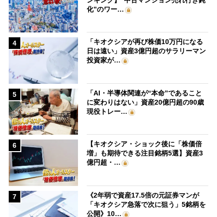
化”のワー…
「キオクシアが再び株価10万円になる
4
日は遠い」資産3億円超のサラリーマン
投資家が…
「AI・半導体関連が“本命”であること
5
に変わりはない」資産20億円超の90歳
現役トレー…
【キオクシア・ショック後に「株価倍
6
増」も期待できる注目銘柄5選】資産3
億円超・…
《2年弱で資産17.5倍の元証券マンが
7
「キオクシア急落で次に狙う」5銘柄を
公開》10…