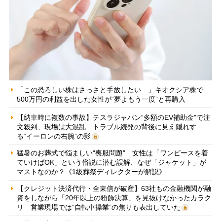
「この恐ろしい株はさっさと手放したい…」キオクシア株で
500万円の利益を出した女性が“夢よもう一度”と再購入
【納車時に複数の事故】テスラジャパン“多額のEV補助金”で注
文殺到、現場は大混乱 トラブル続発の背後に見え隠れす
る“イーロンの右腕”の影
猛暑のお葬式で悩ましい“喪服問題” 女性は「ワンピースを着
ていけばOK」という俗説に潜む誤解、なぜ「ジャケット」が
マストなのか？《1級葬祭ディレクターが解説》
【クレジット決済代行・全東信が破産】63社もの金融機関が融
資をしながら「20年以上の粉飾決算」を見抜けなかったカラク
リ 営業現場では“自転車操業”の焦りも表出していた