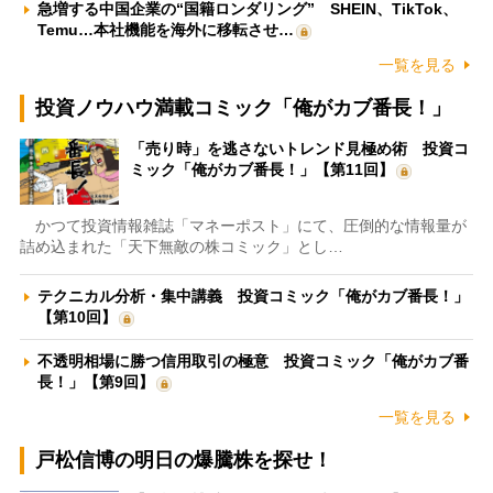
急増する中国企業の“国籍ロンダリング” SHEIN、TikTok、
Temu…本社機能を海外に移転させ…
一覧を見る
投資ノウハウ満載コミック「俺がカブ番長！」
「売り時」を逃さないトレンド見極め術 投資コ
ミック「俺がカブ番長！」【第11回】
かつて投資情報雑誌「マネーポスト」にて、圧倒的な情報量が
詰め込まれた「天下無敵の株コミック」とし…
テクニカル分析・集中講義 投資コミック「俺がカブ番長！」
【第10回】
不透明相場に勝つ信用取引の極意 投資コミック「俺がカブ番
長！」【第9回】
一覧を見る
戸松信博の明日の爆騰株を探せ！