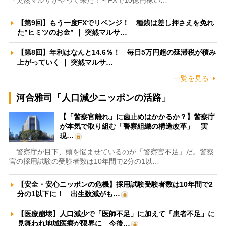
『突然マルサがやって来た！～FXで10億円稼い…
【第9回】もう一度FXでリベンジ！ 種銭は差し押さえを免れ
た”ヒミツのお金” ｜ 突然マルサ…
【第8回】年利はなんと14.6％！ 毎日5万円超の延滞税が積み
上がっていく ｜ 突然マルサ…
一覧を見る
河合雅司「人口減少ニッポンの活路」
【「警察官離れ」に歯止めはかかるか？】警察庁
が本気で取り組む「警察組織の構造改革」 実
現…
警察庁が目下、頭を悩ませているのが「警察官不足」だ。警察
官の採用試験の受験者数は10年間で2分の1以…
【安全・安心ニッポンの危機】採用試験受験者数は10年間で2
分の1以下に！ 出生数減がも…
【医療崩壊】人口減少で「医師不足」に加えて「患者不足」に
見舞われ地域医療が限界に 今後…