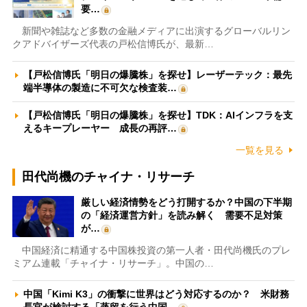
要…
新聞や雑誌など多数の金融メディアに出演するグローバルリン
クアドバイザーズ代表の戸松信博氏が、最新…
【戸松信博氏「明日の爆騰株」を探せ】レーザーテック：最先
端半導体の製造に不可欠な検査装…
【戸松信博氏「明日の爆騰株」を探せ】TDK：AIインフラを支
えるキープレーヤー 成長の再評…
一覧を見る
田代尚機のチャイナ・リサーチ
厳しい経済情勢をどう打開するか？中国の下半期
の「経済運営方針」を読み解く 需要不足対策
が…
中国経済に精通する中国株投資の第一人者・田代尚機氏のプレ
ミアム連載「チャイナ・リサーチ」。中国の…
中国「Kimi K3」の衝撃に世界はどう対応するのか？ 米財務