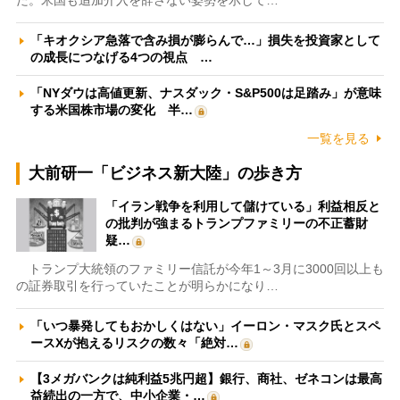
た。米国も追加介入を辞さない姿勢を示して…
「キオクシア急落で含み損が膨らんで…」損失を投資家として
の成長につなげる4つの視点 …
「NYダウは高値更新、ナスダック・S&P500は足踏み」が意味
する米国株市場の変化 半…
一覧を見る
大前研一「ビジネス新大陸」の歩き方
「イラン戦争を利用して儲けている」利益相反と
の批判が強まるトランプファミリーの不正蓄財
疑…
トランプ大統領のファミリー信託が今年1～3月に3000回以上も
の証券取引を行っていたことが明らかになり…
「いつ暴発してもおかしくはない」イーロン・マスク氏とスペ
ースXが抱えるリスクの数々「絶対…
【3メガバンクは純利益5兆円超】銀行、商社、ゼネコンは最高
益続出の一方で、中小企業・…