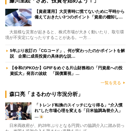
藤川里絵「さあ、投資を始めよう！」
【資産運用】大災害時に慌てないために平時から
備えておきたい3つのポイント「資産の棚卸し…
大規模な災害が起きると、株式市場が大きく動いたり、取引環
境が不安定になったりすることがある。一方…
5年ぶり改訂の「CGコード」、何が変わったのかポイントを解
説 企業に成長投資の具体的な説…
【令和のPKOか】GPIFをめぐる片山財務相の「円資産への投
資拡大」発言の波紋 「国債重視」…
一覧を見る
森口亮「まるわかり市況分析」
「トレンド転換のスイッチになり得る」“介入慣
れ”した市場心理を変える「日米協調為替介入」
…
日米両政府が、約28年ぶりとなる円買いの協調介入に踏み切っ