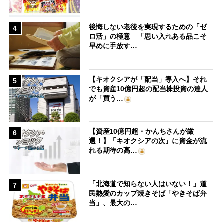
後悔しない老後を実現するための「ゼ
4
ロ活」の極意 「思い入れある品こそ
早めに手放す…
【キオクシアが「配当」導入へ】それ
5
でも資産10億円超の配当株投資の達人
が「買う…
【資産10億円超・かんちさんが厳
6
選！】「キオクシアの次」に資金が流
れる期待の高…
「北海道で知らない人はいない！」道
7
民熱愛のカップ焼きそば「やきそば弁
当」、最大の…