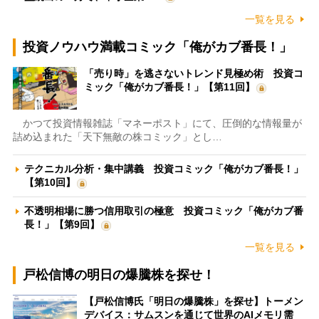
一覧を見る
投資ノウハウ満載コミック「俺がカブ番長！」
「売り時」を逃さないトレンド見極め術 投資コ
ミック「俺がカブ番長！」【第11回】
かつて投資情報雑誌「マネーポスト」にて、圧倒的な情報量が
詰め込まれた「天下無敵の株コミック」とし…
テクニカル分析・集中講義 投資コミック「俺がカブ番長！」
【第10回】
不透明相場に勝つ信用取引の極意 投資コミック「俺がカブ番
長！」【第9回】
一覧を見る
戸松信博の明日の爆騰株を探せ！
【戸松信博氏「明日の爆騰株」を探せ】トーメン
デバイス：サムスンを通じて世界のAIメモリ需