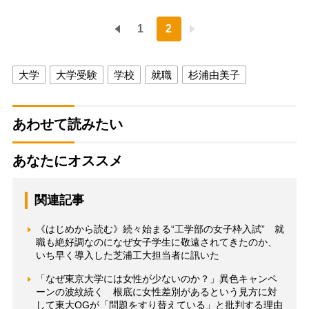
1
2
大学
大学受験
学校
就職
杉浦由美子
あわせて読みたい
あなたにオススメ
関連記事
《はじめから読む》続々始まる“工学部の女子枠入試” 就
職も絶好調なのになぜ女子学生に敬遠されてきたのか、
いち早く導入した芝浦工大担当者に訊いた
「なぜ東京大学には女性が少ないのか？」異色キャンペ
ーンの波紋続く 根底に女性差別があるという見方に対
して東大OGが「問題をすり替えている」と批判する理由