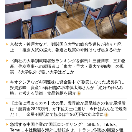
京都大・神戸大など、難関国立大学の総合型選抜が続々と廃
止 「推薦入試の拡大」報道と現実の乖離はなぜ起きるのか
《商社の大学別就職者数ランキングを解剖》三菱商事、三井物
産、住友商事への就職者は「東大・早大・慶大で約6割」の現
実 3大学以外で強い大学はどこか
キオクシアなどAI関連株に資金集中で“割安になった成長株”に
投資妙味 資産1.5億円超の坂本慎太郎さんが「絶好の仕込み
時」と考える防衛・食品銘柄を紹介
【土俵に埋まるカネ】大の里、豊昇龍が黒星続きの名古屋場所
は「懸賞金2826万円」が下位力士に渡り「今日はみんなで焼肉
だ！」 金星4個配給で協会は年96万円の支出増に
急増する中国企業の“国籍ロンダリング” SHEIN、TikTok、
Temu…本社機能を海外に移転させ、トランプ関税の回避を狙