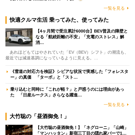
一覧を見る
快適クルマ生活 乗ってみた、使ってみた
【4ヶ月間で受注累計6000台】BEV普及の障壁と
なる「航続距離の不安」「充電のストレス」解
消…
あれほどもてはやされていた「EV（BEV）シフト」の潮流も、
最近では減速基調になっているように見える。…
《雪道の対応力を検証》シビアな状況で実感した「フォレスタ
ー」の真価 「ターボ」と「スト…
乗り込むと同時に「これが軽？」と戸惑うのには理由があっ
た 「日産ルークス」さらなる躍進…
一覧を見る
大竹聡の「昼酒御免！」
【大竹聡の昼酒御免！】「ネグローニ」「山崎」
「マンハッタン」新宿三丁目の隠れ家バーで1…