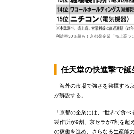
利益率30％超も！京都発企業「売上高ラ
任天堂の快進撃で誕
海外の市場で強さを発揮する京
が解説する。
「京都の企業には、“世界で食べ
製作所が9割、京セラが7割を超
の稼働を進め、さらなる生産能