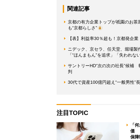
関連記事
京都の有力企業トップが祇園のお茶
も“京都らしさ”
【表】利益率30％超も！京都発企業
ニデック、京セラ、任天堂、堀場製
「“ほんまもん”を追求」「失われな
サントリーHD“次の次の社長”候補
判
30代で資産100億円超え“一般男性
注目TOPIC
「何
価 
保障