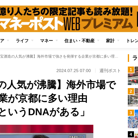
ア
ライフ
マネー
住まい・不動産
家計
トレ
【任天堂、宝酒造の人気が沸騰】海外市場で強さを発揮する企業が京都に多い理由 「“世界で食べる”というDNAがある」
ラ
1
2024.07.25 07:00
週刊ポスト
の人気が沸騰】海外市場で
2
企業が京都に多い理由
というDNAがある」
3
4