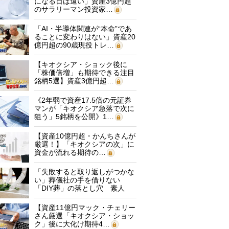
になる日は遠い」資産3億円超
のサラリーマン投資家…
「AI・半導体関連が“本命”であ
ることに変わりはない」資産20
億円超の90歳現役トレ…
【キオクシア・ショック後に
「株価倍増」も期待できる注目
銘柄5選】資産3億円超…
《2年弱で資産17.5倍の元証券
マンが「キオクシア急落で次に
狙う」5銘柄を公開》1…
【資産10億円超・かんちさんが
厳選！】「キオクシアの次」に
資金が流れる期待の…
「失敗すると取り返しがつかな
い」葬儀社の手を借りない
「DIY葬」の落とし穴 素人
に…
【資産11億円マック・チェリー
さん厳選「キオクシア・ショッ
ク」後に大化け期待4…