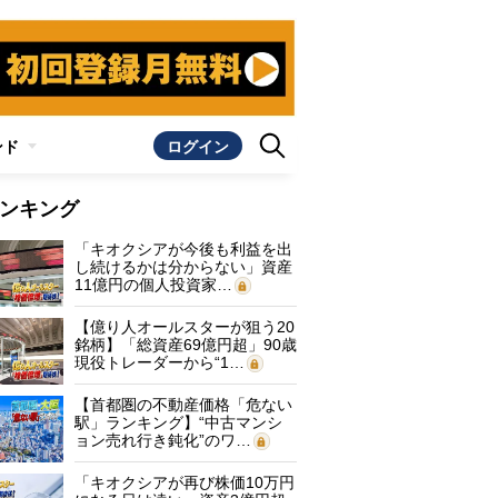
ンド
ログイン
ンキング
「キオクシアが今後も利益を出
し続けるかは分からない」資産
11億円の個人投資家…
【億り人オールスターが狙う20
銘柄】「総資産69億円超」90歳
現役トレーダーから“1…
【首都圏の不動産価格「危ない
駅」ランキング】“中古マンシ
ョン売れ行き鈍化”のワ…
「キオクシアが再び株価10万円