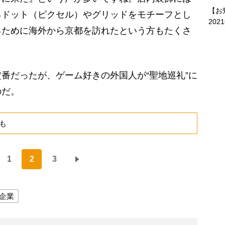
【お
るドット（ピクセル）やグリッドをモチーフとし
202
るために海外から京都を訪れたという方もたくさ
番だったが、ゲーム好きの外国人が“聖地巡礼”に
のだ。
も
1
2
3
企業