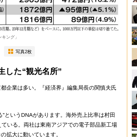
ンキング」
写真2枚
生した“観光名所”
都企業は多い。『経済界』編集局長の関慎夫氏
る”というDNAがあります。海外売上比率は村田
えている。両社は東南アジアでの電子部品新工場
力の拡大に動いています。