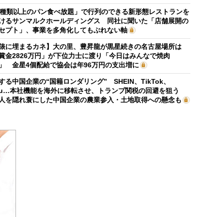
0種類以上のパン食べ放題」で行列のできる新形態レストランを
けるサンマルクホールディングス 同社に聞いた「店舗展開の
セプト」、事業を多角化してもぶれない軸
俵に埋まるカネ】大の里、豊昇龍が黒星続きの名古屋場所は
賞金2826万円」が下位力士に渡り「今日はみんなで焼肉
」 金星4個配給で協会は年96万円の支出増に
する中国企業の“国籍ロンダリング” SHEIN、TikTok、
mu…本社機能を海外に移転させ、トランプ関税の回避を狙う
人を隠れ蓑にした中国企業の農業参入・土地取得への懸念も