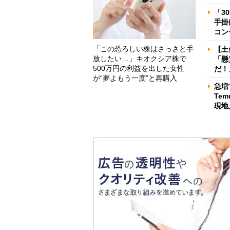
「3
手掛
コン
「この恐ろしい株はさっさと手
【土
放したい…」キオクシア株で
「懸
500万円の利益を出した女性
だ！
が“夢よもう一度”と再購入
急増
Te
現地