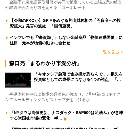
金融庁と東京証券取引所が共同で策定している上場企業の経営
や取締役会のあり方を定める「コーポレート…
【令和のPKOか】GPIFをめぐる片山財務相の「円資産への投
資拡大」発言の波紋 「国債重視」…
インフレでも「物価負け」しない金融商品「物価連動国債」に
注目 元本が物価の動きに合わせ…
一覧を見る
森口亮「まるわかり市況分析」
「キオクシア急落で含み損が膨らんで…」損失を
投資家としての成長につなげる4つの視点 「…
半導体株を中心に相場の調整色が強まり、7月中旬にはキオク
シアホールディングスがストップ安をつけるな…
「NYダウは高値更新、ナスダック・S&P500は足踏み」が意味
する米国株市場の変化 半…