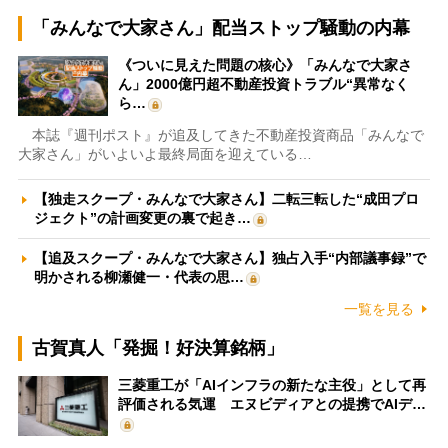
「みんなで大家さん」配当ストップ騒動の内幕
《ついに見えた問題の核心》「みんなで大家さ
ん」2000億円超不動産投資トラブル“異常なく
ら…
本誌『週刊ポスト』が追及してきた不動産投資商品「みんなで
大家さん」がいよいよ最終局面を迎えている…
【独走スクープ・みんなで大家さん】二転三転した“成田プロ
ジェクト”の計画変更の裏で起き…
【追及スクープ・みんなで大家さん】独占入手“内部議事録”で
明かされる柳瀬健一・代表の思…
一覧を見る
古賀真人「発掘！好決算銘柄」
三菱重工が「AIインフラの新たな主役」として再
評価される気運 エヌビディアとの提携でAIデ…