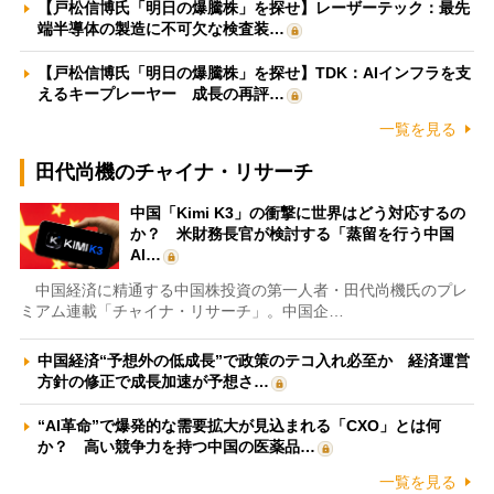
【戸松信博氏「明日の爆騰株」を探せ】レーザーテック：最先
端半導体の製造に不可欠な検査装…
【戸松信博氏「明日の爆騰株」を探せ】TDK：AIインフラを支
えるキープレーヤー 成長の再評…
一覧を見る
田代尚機のチャイナ・リサーチ
中国「Kimi K3」の衝撃に世界はどう対応するの
か？ 米財務長官が検討する「蒸留を行う中国
AI…
中国経済に精通する中国株投資の第一人者・田代尚機氏のプレ
ミアム連載「チャイナ・リサーチ」。中国企…
中国経済“予想外の低成長”で政策のテコ入れ必至か 経済運営
方針の修正で成長加速が予想さ…
“AI革命”で爆発的な需要拡大が見込まれる「CXO」とは何
か？ 高い競争力を持つ中国の医薬品…
一覧を見る