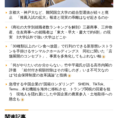
京都大・神戸大など、難関国立大学の総合型選抜が続々と廃
止 「推薦入試の拡大」報道と現実の乖離はなぜ起きるのか
《商社の大学別就職者数ランキングを解剖》三菱商事、三井物
産、住友商事への就職者は「東大・早大・慶大で約6割」の現
実 3大学以外で強い大学はどこか
「30種類以上のパン食べ放題」で行列のできる新形態レストラ
ンを手掛けるサンマルクホールディングス 同社に聞いた「店
舗展開のコンセプト」、事業を多角化してもぶれない軸
「何がやりたいのか分からない」竹中平蔵氏が語る高市内閣の
評価 「給付付き税額控除はその場しのぎ」いま不可欠なの
は“社会保障制度の改革議論”と指摘
急増する中国企業の“国籍ロンダリング” SHEIN、TikTok、
Temu…本社機能を海外に移転させ、トランプ関税の回避を狙
う 現地人を隠れ蓑にした中国企業の農業参入・土地取得への
懸念も
関連記事