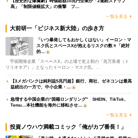
【歴史的な爆騰劇】時価総額10兆円企業が「2連続ストップ
高」「制限値幅拡大」の衝撃 フ…
一覧を見る
大前研一「ビジネス新大陸」の歩き方
「いつ暴発してもおかしくはない」イーロン・マ
スク氏とスペースXが抱えるリスクの数々「絶対
的…
宇宙開発企業「スペースX」の上場で史上初の「兆万長者（ト
リリオネア）」となったイーロン・マスク氏。…
【3メガバンクは純利益5兆円超】銀行、商社、ゼネコンは最高
益続出の一方で、中小企業・…
急増する中国企業の“国籍ロンダリング” SHEIN、TikTok、
Temu…本社機能を海外に移転させ…
一覧を見る
投資ノウハウ満載コミック「俺がカブ番長！」