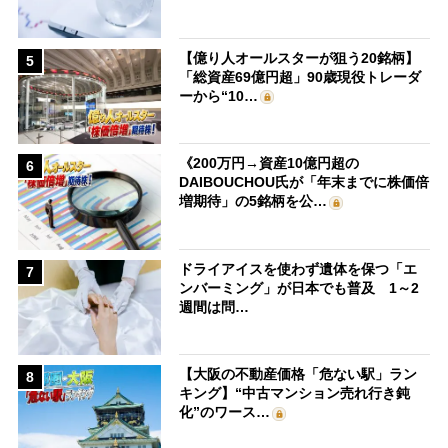
【億り人オールスターが狙う20銘柄】
5
「総資産69億円超」90歳現役トレーダ
ーから“10…
《200万円→資産10億円超の
6
DAIBOUCHOU氏が「年末までに株価倍
増期待」の5銘柄を公…
ドライアイスを使わず遺体を保つ「エ
7
ンバーミング」が日本でも普及 1～2
週間は問…
【大阪の不動産価格「危ない駅」ラン
8
キング】“中古マンション売れ行き鈍
化”のワース…