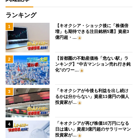
ランキング
【キオクシア・ショック後に「株価倍
1
増」も期待できる注目銘柄5選】資産3
億円超・…
【首都圏の不動産価格「危ない駅」ラ
2
ンキング】“中古マンション売れ行き鈍
化”のワー…
「キオクシアが今後も利益を出し続け
3
るかは分からない」資産11億円の個人
投資家が…
「キオクシアが再び株価10万円になる
4
日は遠い」資産3億円超のサラリーマン
投資家が…