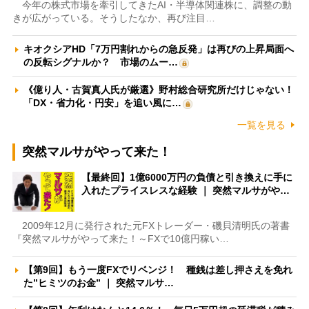
今年の株式市場を牽引してきたAI・半導体関連株に、調整の動
きが広がっている。そうしたなか、再び注目…
キオクシアHD「7万円割れからの急反発」は再びの上昇局面へ
の反転シグナルか？ 市場のムー…
《億り人・古賀真人氏が厳選》野村総合研究所だけじゃない！
「DX・省力化・円安」を追い風に…
一覧を見る
突然マルサがやって来た！
【最終回】1億6000万円の負債と引き換えに手に
入れたプライスレスな経験 ｜ 突然マルサがや…
2009年12月に発行された元FXトレーダー・磯貝清明氏の著書
『突然マルサがやって来た！～FXで10億円稼い…
【第9回】もう一度FXでリベンジ！ 種銭は差し押さえを免れ
た”ヒミツのお金” ｜ 突然マルサ…