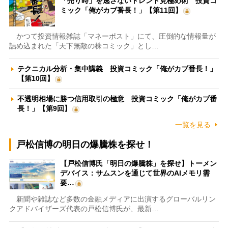
「売り時」を逃さないトレンド見極め術 投資コ
ミック「俺がカブ番長！」【第11回】
かつて投資情報雑誌「マネーポスト」にて、圧倒的な情報量が
詰め込まれた「天下無敵の株コミック」とし…
テクニカル分析・集中講義 投資コミック「俺がカブ番長！」
【第10回】
不透明相場に勝つ信用取引の極意 投資コミック「俺がカブ番
長！」【第9回】
一覧を見る
戸松信博の明日の爆騰株を探せ！
【戸松信博氏「明日の爆騰株」を探せ】トーメン
デバイス：サムスンを通じて世界のAIメモリ需
要…
新聞や雑誌など多数の金融メディアに出演するグローバルリン
クアドバイザーズ代表の戸松信博氏が、最新…