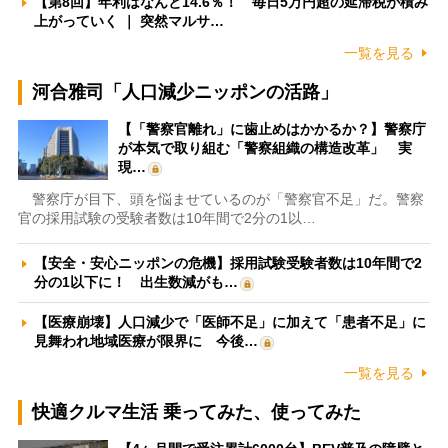
【第8回】年利はなんと14.6％！ 毎日5万円超の延滞税が積み
上がっていく ｜ 突然マルサ…
一覧を見る
河合雅司「人口減少ニッポンの活路」
【「警察官離れ」に歯止めはかかるか？】警察庁
が本気で取り組む「警察組織の構造改革」 実
現…
警察庁が目下、頭を悩ませているのが「警察官不足」だ。警察
官の採用試験の受験者数は10年間で2分の1以…
【安全・安心ニッポンの危機】採用試験受験者数は10年間で2
分の1以下に！ 出生数減がも…
【医療崩壊】人口減少で「医師不足」に加えて「患者不足」に
見舞われ地域医療が限界に 今後…
一覧を見る
快適クルマ生活 乗ってみた、使ってみた