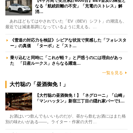
【4ヶ月間で受注累計6000台】BEV普及の障壁と
なる「航続距離の不安」「充電のストレス」解
消…
あれほどもてはやされていた「EV（BEV）シフト」の潮流も、
最近では減速基調になっているように見える。…
《雪道の対応力を検証》シビアな状況で実感した「フォレスタ
ー」の真価 「ターボ」と「スト…
乗り込むと同時に「これが軽？」と戸惑うのには理由があっ
た 「日産ルークス」さらなる躍進…
一覧を見る
大竹聡の「昼酒御免！」
【大竹聡の昼酒御免！】「ネグローニ」「山崎」
「マンハッタン」新宿三丁目の隠れ家バーで1…
お酒はいつ飲んでもいいものだが、昼から飲むお酒にはまた格
別の味わいがある――。ライター・作家の大竹…