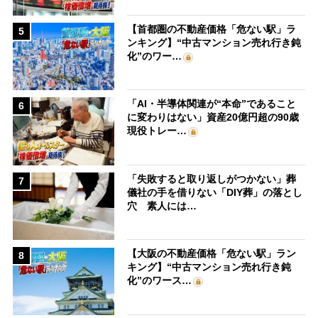
【首都圏の不動産価格「危ない駅」ラ
5
ンキング】“中古マンション売れ行き鈍
化”のワー…
「AI・半導体関連が“本命”であること
6
に変わりはない」資産20億円超の90歳
現役トレー…
「失敗すると取り返しがつかない」葬
7
儀社の手を借りない「DIY葬」の落とし
穴 素人には…
【大阪の不動産価格「危ない駅」ラン
8
キング】“中古マンション売れ行き鈍
化”のワース…