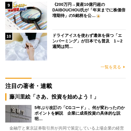
《200万円→資産10億円超の
9
DAIBOUCHOU氏が「年末までに株価倍
増期待」の5銘柄を公…
ドライアイスを使わず遺体を保つ「エ
10
ンバーミング」が日本でも普及 1～2
週間は問…
一覧を見る
注目の著者・連載
藤川里絵「さあ、投資を始めよう！」
5年ぶり改訂の「CGコード」、何が変わったのか
ポイントを解説 企業に成長投資の具体的な説
明…
金融庁と東京証券取引所が共同で策定している上場企業の経営