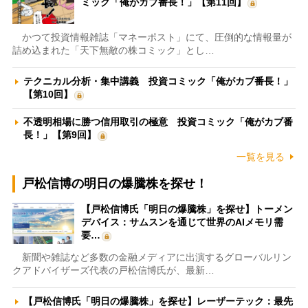
ミック「俺がカブ番長！」【第11回】
かつて投資情報雑誌「マネーポスト」にて、圧倒的な情報量が
詰め込まれた「天下無敵の株コミック」とし…
テクニカル分析・集中講義 投資コミック「俺がカブ番長！」
【第10回】
不透明相場に勝つ信用取引の極意 投資コミック「俺がカブ番
長！」【第9回】
一覧を見る
戸松信博の明日の爆騰株を探せ！
【戸松信博氏「明日の爆騰株」を探せ】トーメン
デバイス：サムスンを通じて世界のAIメモリ需
要…
新聞や雑誌など多数の金融メディアに出演するグローバルリン
クアドバイザーズ代表の戸松信博氏が、最新…
【戸松信博氏「明日の爆騰株」を探せ】レーザーテック：最先