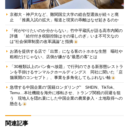
京都大・神戸大など、難関国立大学の総合型選抜が続々と廃
止 「推薦入試の拡大」報道と現実の乖離はなぜ起きるのか
「何がやりたいのか分からない」竹中平蔵氏が語る高市内閣の
評価 「給付付き税額控除はその場しのぎ」いま不可欠なの
は“社会保障制度の改革議論”と指摘
お酒を提供する店で「出禁」になる客のトホホな生態 嘔吐や
粗相だけじゃない、店側が嫌がる“最悪の客”とは
「30種類以上のパン食べ放題」で行列のできる新形態レストラ
ンを手掛けるサンマルクホールディングス 同社に聞いた「店
舗展開のコンセプト」、事業を多角化してもぶれない軸
急増する中国企業の“国籍ロンダリング” SHEIN、TikTok、
Temu…本社機能を海外に移転させ、トランプ関税の回避を狙
う 現地人を隠れ蓑にした中国企業の農業参入・土地取得への
懸念も
関連記事