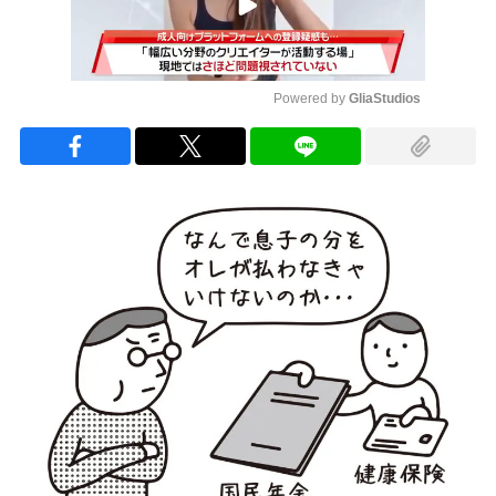
Powered by 
GliaStudios
Mute