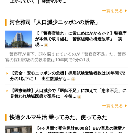
上がっていく ｜ 突然マルサ…
一覧を見る
河合雅司「人口減少ニッポンの活路」
【「警察官離れ」に歯止めはかかるか？】警察庁
が本気で取り組む「警察組織の構造改革」 実
現…
警察庁が目下、頭を悩ませているのが「警察官不足」だ。警察
官の採用試験の受験者数は10年間で2分の1以…
【安全・安心ニッポンの危機】採用試験受験者数は10年間で2
分の1以下に！ 出生数減がも…
【医療崩壊】人口減少で「医師不足」に加えて「患者不足」に
見舞われ地域医療が限界に 今後…
一覧を見る
快適クルマ生活 乗ってみた、使ってみた
【4ヶ月間で受注累計6000台】BEV普及の障壁と