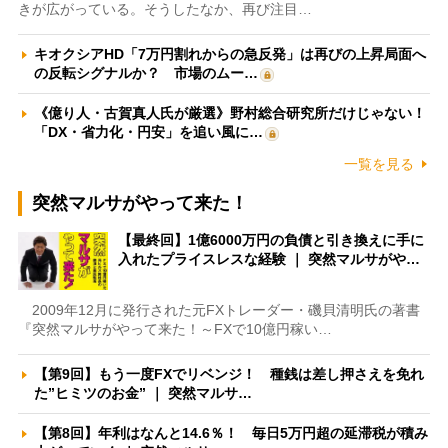
きが広がっている。そうしたなか、再び注目…
キオクシアHD「7万円割れからの急反発」は再びの上昇局面へ
の反転シグナルか？ 市場のムー…
《億り人・古賀真人氏が厳選》野村総合研究所だけじゃない！
「DX・省力化・円安」を追い風に…
一覧を見る
突然マルサがやって来た！
【最終回】1億6000万円の負債と引き換えに手に
入れたプライスレスな経験 ｜ 突然マルサがや…
2009年12月に発行された元FXトレーダー・磯貝清明氏の著書
『突然マルサがやって来た！～FXで10億円稼い…
【第9回】もう一度FXでリベンジ！ 種銭は差し押さえを免れ
た”ヒミツのお金” ｜ 突然マルサ…
【第8回】年利はなんと14.6％！ 毎日5万円超の延滞税が積み