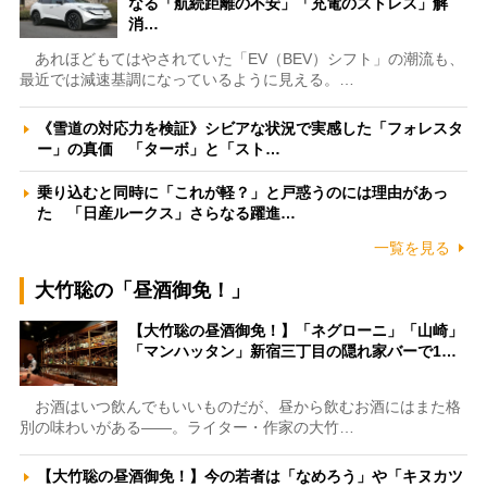
なる「航続距離の不安」「充電のストレス」解
消…
あれほどもてはやされていた「EV（BEV）シフト」の潮流も、
最近では減速基調になっているように見える。…
《雪道の対応力を検証》シビアな状況で実感した「フォレスタ
ー」の真価 「ターボ」と「スト…
乗り込むと同時に「これが軽？」と戸惑うのには理由があっ
た 「日産ルークス」さらなる躍進…
一覧を見る
大竹聡の「昼酒御免！」
【大竹聡の昼酒御免！】「ネグローニ」「山崎」
「マンハッタン」新宿三丁目の隠れ家バーで1…
お酒はいつ飲んでもいいものだが、昼から飲むお酒にはまた格
別の味わいがある――。ライター・作家の大竹…
【大竹聡の昼酒御免！】今の若者は「なめろう」や「キヌカツ