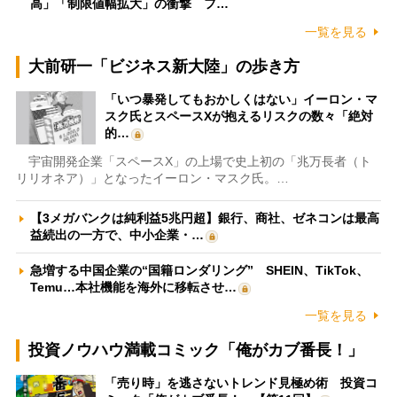
高」「制限値幅拡大」の衝撃 フ…
一覧を見る
大前研一「ビジネス新大陸」の歩き方
「いつ暴発してもおかしくはない」イーロン・マ
スク氏とスペースXが抱えるリスクの数々「絶対
的…
宇宙開発企業「スペースX」の上場で史上初の「兆万長者（ト
リリオネア）」となったイーロン・マスク氏。…
【3メガバンクは純利益5兆円超】銀行、商社、ゼネコンは最高
益続出の一方で、中小企業・…
急増する中国企業の“国籍ロンダリング” SHEIN、TikTok、
Temu…本社機能を海外に移転させ…
一覧を見る
投資ノウハウ満載コミック「俺がカブ番長！」
「売り時」を逃さないトレンド見極め術 投資コ