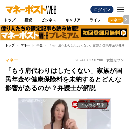
ログイン
トップ
投資
ビジネス
キャリア
ライフ
マネー
トップ
マネー
年金
「もう肩代わりはしたくない」家族が国民年金や健康保
マネー
2024.07.27 07:00
女性セブン
「もう肩代わりはしたくない」家族が国
民年金や健康保険料を未納するとどんな
影響があるのか？弁護士が解説
もっと見る
arrow_forward_ios