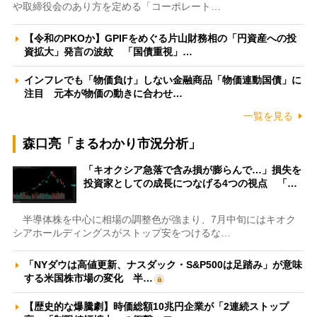
や取締役会のあり方を定める「コーポレート…
【令和のPKOか】GPIFをめぐる片山財務相の「円資産への投
資拡大」発言の波紋 「国債重視」…
インフレでも「物価負け」しない金融商品「物価連動国債」に
注目 元本が物価の動きに合わせ…
一覧を見る
森口亮「まるわかり市況分析」
「キオクシア急落で含み損が膨らんで…」損失を
投資家としての成長につなげる4つの視点 「…
半導体株を中心に相場の調整色が強まり、7月中旬にはキオク
シアホールディングスがストップ安をつけるな…
「NYダウは高値更新、ナスダック・S&P500は足踏み」が意味
する米国株市場の変化 半…
【歴史的な爆騰劇】時価総額10兆円企業が「2連続ストップ