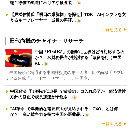
端半導体の製造に不可欠な検査装…
【戸松信博氏「明日の爆騰株」を探せ】TDK：AIインフラを支
えるキープレーヤー 成長の再評…
一覧を見る
田代尚機のチャイナ・リサーチ
中国「Kimi K3」の衝撃に世界はどう対応するの
か？ 米財務長官が検討する「蒸留を行う中国
AI…
中国経済に精通する中国株投資の第一人者・田代尚機氏のプレ
ミアム連載「チャイナ・リサーチ」。中国企…
中国経済“予想外の低成長”で政策のテコ入れ必至か 経済運営
方針の修正で成長加速が予想さ…
“AI革命”で爆発的な需要拡大が見込まれる「CXO」とは何
か？ 高い競争力を持つ中国の医薬品…
一覧を見る