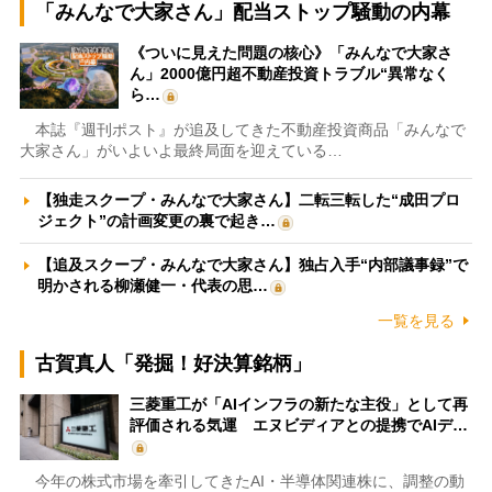
「みんなで大家さん」配当ストップ騒動の内幕
《ついに見えた問題の核心》「みんなで大家さ
ん」2000億円超不動産投資トラブル“異常なく
ら…
本誌『週刊ポスト』が追及してきた不動産投資商品「みんなで
大家さん」がいよいよ最終局面を迎えている…
【独走スクープ・みんなで大家さん】二転三転した“成田プロ
ジェクト”の計画変更の裏で起き…
【追及スクープ・みんなで大家さん】独占入手“内部議事録”で
明かされる柳瀬健一・代表の思…
一覧を見る
古賀真人「発掘！好決算銘柄」
三菱重工が「AIインフラの新たな主役」として再
評価される気運 エヌビディアとの提携でAIデ…
今年の株式市場を牽引してきたAI・半導体関連株に、調整の動