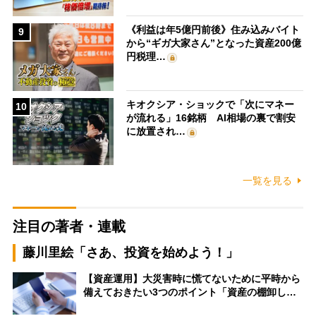
《利益は年5億円前後》住み込みバイト
9
から“ギガ大家さん”となった資産200億
円税理…
キオクシア・ショックで「次にマネー
10
が流れる」16銘柄 AI相場の裏で割安
に放置され…
一覧を見る
注目の著者・連載
藤川里絵「さあ、投資を始めよう！」
【資産運用】大災害時に慌てないために平時から
備えておきたい3つのポイント「資産の棚卸し…