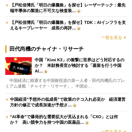
【戸松信博氏「明日の爆騰株」を探せ】レーザーテック：最先
端半導体の製造に不可欠な検査装…
【戸松信博氏「明日の爆騰株」を探せ】TDK：AIインフラを支
えるキープレーヤー 成長の再評…
一覧を見る
田代尚機のチャイナ・リサーチ
中国「Kimi K3」の衝撃に世界はどう対応するの
か？ 米財務長官が検討する「蒸留を行う中国
AI…
中国経済に精通する中国株投資の第一人者・田代尚機氏のプレ
ミアム連載「チャイナ・リサーチ」。中国企…
中国経済“予想外の低成長”で政策のテコ入れ必至か 経済運営
方針の修正で成長加速が予想さ…
“AI革命”で爆発的な需要拡大が見込まれる「CXO」とは何
か？ 高い競争力を持つ中国の医薬品…
一覧を見る