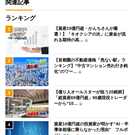
関連記事
ランキング
【資産10億円超・かんちさんが厳
1
選！】「キオクシアの次」に資金が流
れる期待の高…
【首都圏の不動産価格「危ない駅」ラ
2
ンキング】“中古マンション売れ行き鈍
化”のワー…
【億り人オールスターが狙う20銘柄】
3
「総資産69億円超」90歳現役トレーダ
ーから“10…
資産10億円超の投資家が明かす“AI・半
4
導体相場に乗らなかった理由” フルポ