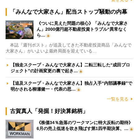
「みんなで大家さん」配当ストップ騒動の内幕
《ついに見えた問題の核心》「みんなで大家さ
ん」2000億円超不動産投資トラブル“異常なく
ら…
本誌『週刊ポスト』が追及してきた不動産投資商品「みんなで
大家さん」がいよいよ最終局面を迎えている…
【独走スクープ・みんなで大家さん】二転三転した“成田プロ
ジェクト”の計画変更の裏で起き…
【追及スクープ・みんなで大家さん】独占入手“内部議事録”で
明かされる柳瀬健一・代表の思…
一覧を見る
古賀真人「発掘！好決算銘柄」
《株価34％急落のワークマンに特大反転の期待》
6月の売上低迷を吹き飛ばす第1四半期決算、…