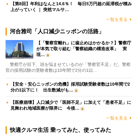
【第8回】年利はなんと14.6％！ 毎日5万円超の延滞税が積み
上がっていく ｜ 突然マルサ…
一覧を見る
河合雅司「人口減少ニッポンの活路」
【「警察官離れ」に歯止めはかかるか？】警察庁
が本気で取り組む「警察組織の構造改革」 実
現…
警察庁が目下、頭を悩ませているのが「警察官不足」だ。警察
官の採用試験の受験者数は10年間で2分の1以…
【安全・安心ニッポンの危機】採用試験受験者数は10年間で2
分の1以下に！ 出生数減がも…
【医療崩壊】人口減少で「医師不足」に加えて「患者不足」に
見舞われ地域医療が限界に 今後…
一覧を見る
快適クルマ生活 乗ってみた、使ってみた