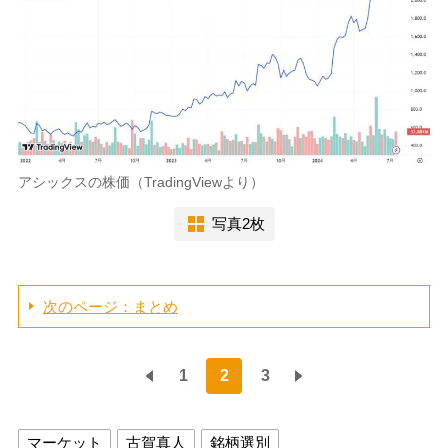
アシックスの株価（TradingViewより）
写真2枚
次のページ：まとめ
1
2
3
マーケット
古賀真人
銘柄選別