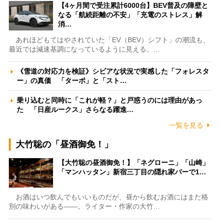
【4ヶ月間で受注累計6000台】BEV普及の障壁と
なる「航続距離の不安」「充電のストレス」解
消…
あれほどもてはやされていた「EV（BEV）シフト」の潮流も、
最近では減速基調になっているように見える。…
《雪道の対応力を検証》シビアな状況で実感した「フォレスタ
ー」の真価 「ターボ」と「スト…
乗り込むと同時に「これが軽？」と戸惑うのには理由があっ
た 「日産ルークス」さらなる躍進…
一覧を見る
大竹聡の「昼酒御免！」
【大竹聡の昼酒御免！】「ネグローニ」「山崎」
「マンハッタン」新宿三丁目の隠れ家バーで1…
お酒はいつ飲んでもいいものだが、昼から飲むお酒にはまた格
別の味わいがある――。ライター・作家の大竹…