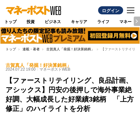
ログイン
トップ
投資
ビジネス
キャリア
ライフ
マネー
トップ
連載・著者
古賀真人「発掘！好決算銘柄」
【ファーストリテイリン
古賀真人「発掘！好決算銘柄」
2024.07.22 19:00
マネーポストWEB
【ファーストリテイリング、良品計画、
アシックス】円安の後押しで海外事業絶
好調、大幅成長した好業績3銘柄 「上方
修正」のハイライトを分析
Loaded
:
96.26%
/
Unmute