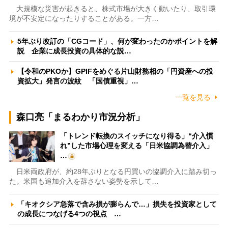
大規模な災害が起きると、株式市場が大きく動いたり、取引環
境が不安定になったりすることがある。一方…
5年ぶり改訂の「CGコード」、何が変わったのかポイントを解
説 企業に成長投資の具体的な説…
【令和のPKOか】GPIFをめぐる片山財務相の「円資産への投
資拡大」発言の波紋 「国債重視」…
一覧を見る
森口亮「まるわかり市況分析」
「トレンド転換のスイッチになり得る」“介入慣
れ”した市場心理を変える「日米協調為替介入」
…
日米両政府が、約28年ぶりとなる円買いの協調介入に踏み切っ
た。米国も追加介入を辞さない姿勢を示して…
「キオクシア急落で含み損が膨らんで…」損失を投資家として
の成長につなげる4つの視点 …