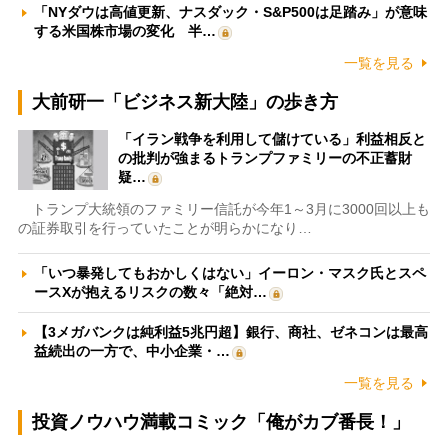
「NYダウは高値更新、ナスダック・S&P500は足踏み」が意味
する米国株市場の変化 半…
一覧を見る
大前研一「ビジネス新大陸」の歩き方
「イラン戦争を利用して儲けている」利益相反と
の批判が強まるトランプファミリーの不正蓄財
疑…
トランプ大統領のファミリー信託が今年1～3月に3000回以上も
の証券取引を行っていたことが明らかになり…
「いつ暴発してもおかしくはない」イーロン・マスク氏とスペ
ースXが抱えるリスクの数々「絶対…
【3メガバンクは純利益5兆円超】銀行、商社、ゼネコンは最高
益続出の一方で、中小企業・…
一覧を見る
投資ノウハウ満載コミック「俺がカブ番長！」