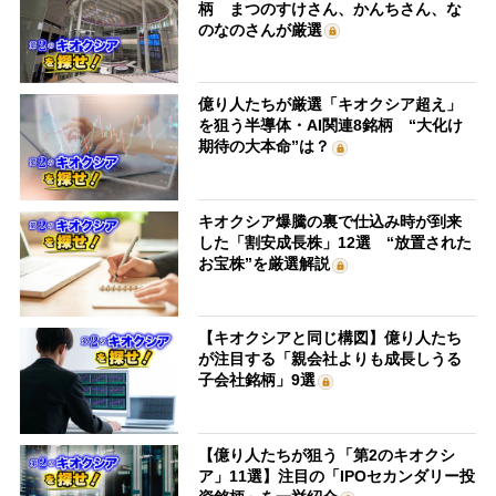
柄 まつのすけさん、かんちさん、な
のなのさんが厳選
億り人たちが厳選「キオクシア超え」
を狙う半導体・AI関連8銘柄 “大化け
期待の大本命”は？
キオクシア爆騰の裏で仕込み時が到来
した「割安成長株」12選 “放置された
お宝株”を厳選解説
【キオクシアと同じ構図】億り人たち
が注目する「親会社よりも成長しうる
子会社銘柄」9選
【億り人たちが狙う「第2のキオクシ
ア」11選】注目の「IPOセカンダリー投