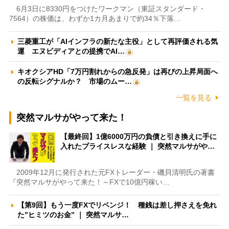
6月3日に8330円をつけたワークマン（東証スタンダード・
7564）の株価は、わずか1カ月あまりで約34％下落…
三菱重工が「AIインフラの新たな主役」として再評価される気
運 エヌビディアとの提携でAI…
キオクシアHD「7万円割れからの急反発」は再びの上昇局面へ
の反転シグナルか？ 市場のムー…
一覧を見る
突然マルサがやって来た！
【最終回】1億6000万円の負債と引き換えに手に
入れたプライスレスな経験 ｜ 突然マルサがや…
2009年12月に発行された元FXトレーダー・磯貝清明氏の著書
『突然マルサがやって来た！～FXで10億円稼い…
【第9回】もう一度FXでリベンジ！ 種銭は差し押さえを免れ
た”ヒミツのお金” ｜ 突然マルサ…