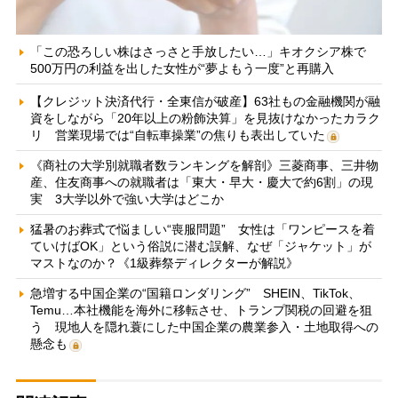
「この恐ろしい株はさっさと手放したい…」キオクシア株で
500万円の利益を出した女性が“夢よもう一度”と再購入
【クレジット決済代行・全東信が破産】63社もの金融機関が融
資をしながら「20年以上の粉飾決算」を見抜けなかったカラク
リ 営業現場では“自転車操業”の焦りも表出していた
《商社の大学別就職者数ランキングを解剖》三菱商事、三井物
産、住友商事への就職者は「東大・早大・慶大で約6割」の現
実 3大学以外で強い大学はどこか
猛暑のお葬式で悩ましい“喪服問題” 女性は「ワンピースを着
ていけばOK」という俗説に潜む誤解、なぜ「ジャケット」が
マストなのか？《1級葬祭ディレクターが解説》
急増する中国企業の“国籍ロンダリング” SHEIN、TikTok、
Temu…本社機能を海外に移転させ、トランプ関税の回避を狙
う 現地人を隠れ蓑にした中国企業の農業参入・土地取得への
懸念も