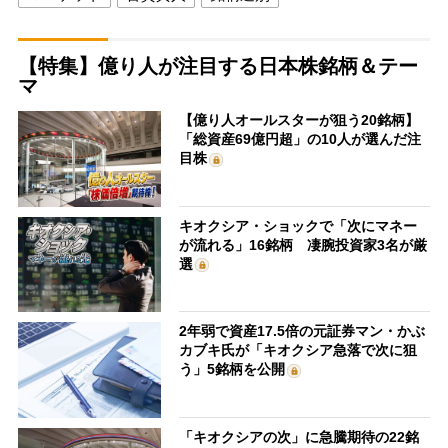
【特集】億り人が注目する日本株銘柄＆テー
マ
【億り人オールスターが狙う20銘柄】
「総資産69億円超」の10人が選んだ注
目株
キオクシア・ショックで「次にマネー
が流れる」16銘柄 凄腕投資家3名が厳
選
2年弱で資産17.5倍の元証券マン・かぶ
カブキ氏が「キオクシア急落で次に狙
う」5銘柄を公開
「キオクシアの次」に急騰期待の22銘