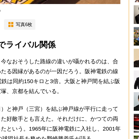
る
写真6枚
でライバル関係
今なおそうした路線の違いが囁かれるのは、合
わたる因縁があるのが一因だろう。阪神電鉄の線
電鉄は同約150キロと3倍。大阪と神戸間を結ぶ阪
宝塚、京都を結んでいる。
）と神戸（三宮）を結ぶ神戸線が平行に走って
きた好敵手とも言えた。それだけに、かつての両
という。1965年に阪神電鉄に入社し、2001年
スの球団社長を務めた野崎勝義氏が語る。