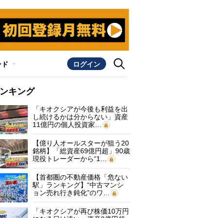
ンド
ログイン
ンキング
「キオクシアが今後も利益を出
し続けるかは分からない」資産
11億円の個人投資家…
【億り人オールスターが狙う20
銘柄】「総資産69億円超」90歳
現役トレーダーから“1…
【首都圏の不動産価格「危ない
駅」ランキング】“中古マンシ
ョン売れ行き鈍化”のワ…
「キオクシアが再び株価10万円