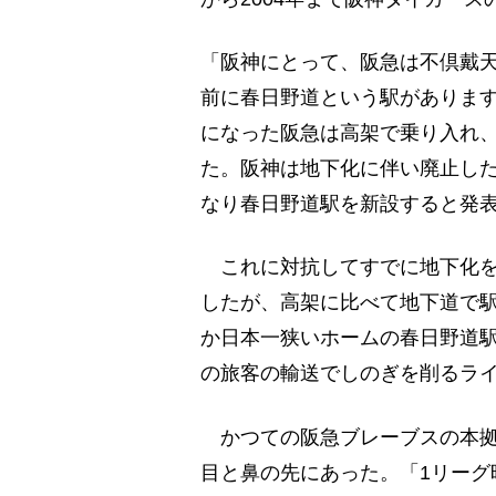
「阪神にとって、阪急は不倶戴
前に春日野道という駅がありま
になった阪急は高架で乗り入れ
た。阪神は地下化に伴い廃止し
なり春日野道駅を新設すると発
これに対抗してすでに地下化を
したが、高架に比べて地下道で
か日本一狭いホームの春日野道
の旅客の輸送でしのぎを削るラ
かつての阪急ブレーブスの本拠
目と鼻の先にあった。「1リーグ