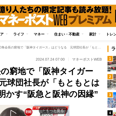
ア
ライフ
マネー
住まい・不動産
家計
トレ
阪急阪神HD角会長の窮地で「阪神タイガース」はどうなる 元球団社長が「もともとは不倶戴天の敵」と明かす“阪急と阪神の因縁”
ラ
1
2024.07.24 07:00
マネーポストWEB
長の窮地で「阪神タイガー
2
元球団社長が「もともとは
明かす“阪急と阪神の因縁”
3
もっと見る
arrow_forward_ios
4