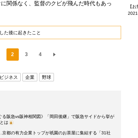
けに関係なく、監督のクビが飛んだ時代もあっ
【お
202
した後に起きたこと
2
3
4
ビジネス
企業
野球
ぐる阪急vs阪神相関図》「岡田後継」で阪急サイドから挙が
とは
…京都の有力企業トップが祇園のお茶屋に集結する「31社