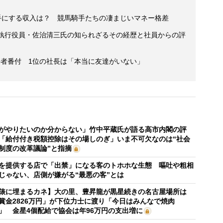
手にする収入は？ 競馬騎手たちの凄まじいマネー格差
 執行役員・佐治清三氏の知られざるその経歴と社員からの評
”長者番付 1位の社長は「本当に友達がいない」
がやりたいのか分からない」竹中平蔵氏が語る高市内閣の評
「給付付き税額控除はその場しのぎ」いま不可欠なのは“社会
制度の改革議論”と指摘
を提供する店で「出禁」になる客のトホホな生態 嘔吐や粗相
じゃない、店側が嫌がる“最悪の客”とは
俵に埋まるカネ】大の里、豊昇龍が黒星続きの名古屋場所は
賞金2826万円」が下位力士に渡り「今日はみんなで焼肉
」 金星4個配給で協会は年96万円の支出増に