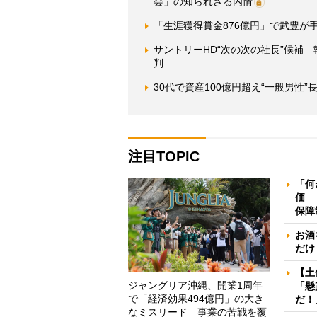
会」の知られざる内情
「生涯獲得賞金876億円」で武豊が
サントリーHD“次の次の社長”候補
判
30代で資産100億円超え“一般男性
注目TOPIC
「何
価 
保障
お酒
だけ
【土
ジャングリア沖縄、開業1周年
「懸
で「経済効果494億円」の大き
だ！
なミスリード 事業の苦戦を覆