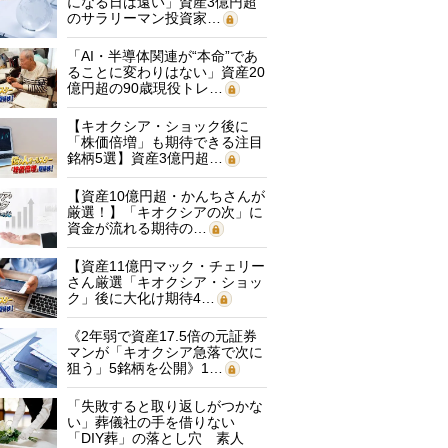
になる日は遠い」資産3億円超
のサラリーマン投資家…
「AI・半導体関連が“本命”であ
ることに変わりはない」資産20
億円超の90歳現役トレ…
【キオクシア・ショック後に
「株価倍増」も期待できる注目
銘柄5選】資産3億円超…
【資産10億円超・かんちさんが
厳選！】「キオクシアの次」に
資金が流れる期待の…
【資産11億円マック・チェリー
さん厳選「キオクシア・ショッ
ク」後に大化け期待4…
《2年弱で資産17.5倍の元証券
マンが「キオクシア急落で次に
狙う」5銘柄を公開》1…
「失敗すると取り返しがつかな
い」葬儀社の手を借りない
「DIY葬」の落とし穴 素人