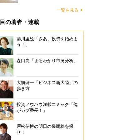
に…
一覧を見る
目の著者・連載
藤川里絵「さあ、投資を始めよ
う！」
森口亮「まるわかり市況分析」
大前研一「ビジネス新大陸」の
歩き方
投資ノウハウ満載コミック「俺
がカブ番長！」
戸松信博の明日の爆騰株を探
せ！