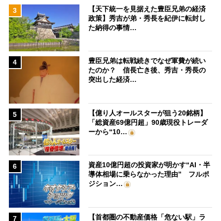
【天下統一を見据えた豊臣兄弟の経済
3
政策】秀吉が弟・秀長を紀伊に転封し
た納得の事情…
豊臣兄弟は転戦続きでなぜ軍費が続い
4
たのか？ 信長亡き後、秀吉・秀長の
突出した経済…
【億り人オールスターが狙う20銘柄】
5
「総資産69億円超」90歳現役トレーダ
ーから“10…
資産10億円超の投資家が明かす“AI・半
6
導体相場に乗らなかった理由” フルポ
ジション…
【首都圏の不動産価格「危ない駅」ラ
7