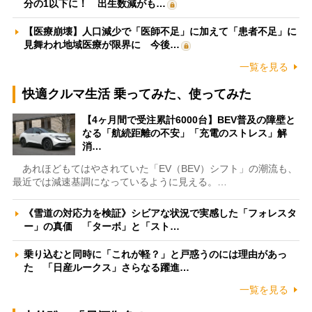
分の1以下に！ 出生数減がも…
【医療崩壊】人口減少で「医師不足」に加えて「患者不足」に
見舞われ地域医療が限界に 今後…
一覧を見る
快適クルマ生活 乗ってみた、使ってみた
【4ヶ月間で受注累計6000台】BEV普及の障壁と
なる「航続距離の不安」「充電のストレス」解
消…
あれほどもてはやされていた「EV（BEV）シフト」の潮流も、
最近では減速基調になっているように見える。…
《雪道の対応力を検証》シビアな状況で実感した「フォレスタ
ー」の真価 「ターボ」と「スト…
乗り込むと同時に「これが軽？」と戸惑うのには理由があっ
た 「日産ルークス」さらなる躍進…
一覧を見る