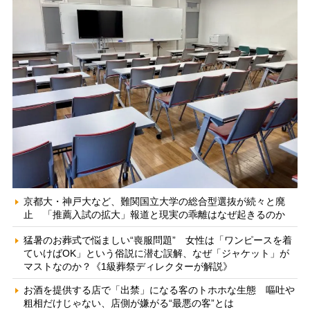
京都大・神戸大など、難関国立大学の総合型選抜が続々と廃
止 「推薦入試の拡大」報道と現実の乖離はなぜ起きるのか
猛暑のお葬式で悩ましい“喪服問題” 女性は「ワンピースを着
ていけばOK」という俗説に潜む誤解、なぜ「ジャケット」が
マストなのか？《1級葬祭ディレクターが解説》
お酒を提供する店で「出禁」になる客のトホホな生態 嘔吐や
粗相だけじゃない、店側が嫌がる“最悪の客”とは