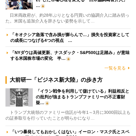
…
日米両政府が、約28年ぶりとなる円買いの協調介入に踏み切っ
た。米国も追加介入を辞さない姿勢を示して…
「キオクシア急落で含み損が膨らんで…」損失を投資家として
の成長につなげる4つの視点 …
「NYダウは高値更新、ナスダック・S&P500は足踏み」が意味
する米国株市場の変化 半…
一覧を見る
大前研一「ビジネス新大陸」の歩き方
「イラン戦争を利用して儲けている」利益相反と
の批判が強まるトランプファミリーの不正蓄財
疑…
トランプ大統領のファミリー信託が今年1～3月に3000回以上も
の証券取引を行っていたことが明らかになり…
「いつ暴発してもおかしくはない」イーロン・マスク氏とスペ