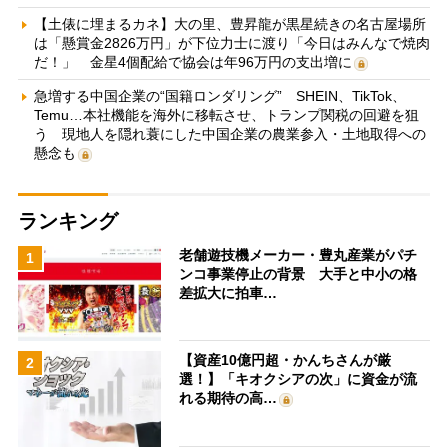
【土俵に埋まるカネ】大の里、豊昇龍が黒星続きの名古屋場所
は「懸賞金2826万円」が下位力士に渡り「今日はみんなで焼肉
だ！」 金星4個配給で協会は年96万円の支出増に
急増する中国企業の“国籍ロンダリング” SHEIN、TikTok、
Temu…本社機能を海外に移転させ、トランプ関税の回避を狙
う 現地人を隠れ蓑にした中国企業の農業参入・土地取得への
懸念も
ランキング
老舗遊技機メーカー・豊丸産業がパチ
1
ンコ事業停止の背景 大手と中小の格
差拡大に拍車…
【資産10億円超・かんちさんが厳
2
選！】「キオクシアの次」に資金が流
れる期待の高…