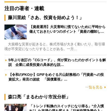
注目の著者・連載
藤川里絵「さあ、投資を始めよう！」
【資産運用】大災害時に慌てないために平時から
備えておきたい3つのポイント「資産の棚卸し…
大規模な災害が起きると、株式市場が大きく動いたり、取引環
境が不安定になったりすることがある。一方…
5年ぶり改訂の「CGコード」、何が変わったのかポイントを解
説 企業に成長投資の具体的な説…
【令和のPKOか】GPIFをめぐる片山財務相の「円資産への投
資拡大」発言の波紋 「国債重視」…
一覧を見る
森口亮「まるわかり市況分析」
「トレンド転換のスイッチになり得る」“介入慣
れ”した市場心理を変える「日米協調為替介入」