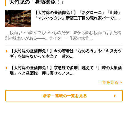
大竹聡の「昼酒御免！」
【大竹聡の昼酒御免！】「ネグローニ」「山崎」
「マンハッタン」新宿三丁目の隠れ家バーで1…
お酒はいつ飲んでもいいものだが、昼から飲むお酒にはまた格
別の味わいがある――。ライター・作家の大竹…
【大竹聡の昼酒御免！】今の若者は「なめろう」や「キヌカツ
ギ」を知らないって本当？ 昔の…
【大竹聡の昼酒御免！】京急線で多摩川越えて「川崎の大衆酒
場」へと昼酒旅 押し寄せるノス…
一覧を見る
著者・連載の一覧を見る