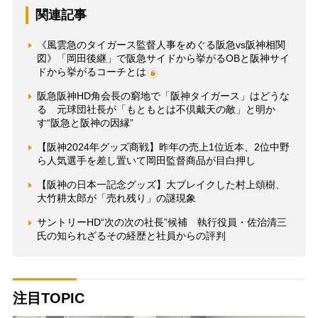
関連記事
《風雲急のタイガース監督人事をめぐる阪急vs阪神相関
図》「岡田後継」で阪急サイドから挙がるOBと阪神サイ
ドから挙がるコーチとは
阪急阪神HD角会長の窮地で「阪神タイガース」はどうな
る 元球団社長が「もともとは不倶戴天の敵」と明か
す“阪急と阪神の因縁”
【阪神2024年グッズ商戦】昨年の売上1位近本、2位中野
ら人気選手を差し置いて岡田監督商品が目白押し
【阪神の日本一記念グッズ】大ブレイクした村上頌樹、
大竹耕太郎が「売れ残り」の謎現象
サントリーHD“次の次の社長”候補 執行役員・佐治清三
氏の知られざるその経歴と社員からの評判
注目TOPIC