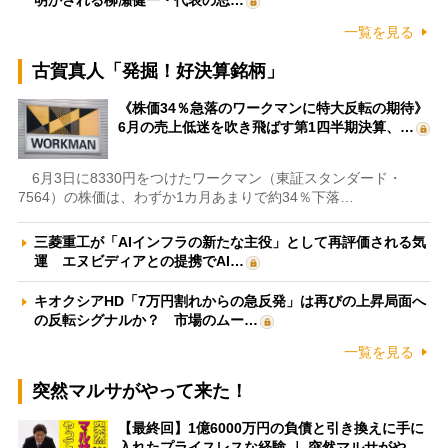
明かされる柳瀬健一・代表の思…
一覧を見る
古賀真人「発掘！好決算銘柄」
《株価34％急落のワークマンに特大反転の期待》
6月の売上低迷を吹き飛ばす第1四半期決算、…
6月3日に8330円をつけたワークマン（東証スタンダード・
7564）の株価は、わずか1カ月あまりで約34％下落…
三菱重工が「AIインフラの新たな主役」として再評価される気
運 エヌビディアとの提携でAI…
キオクシアHD「7万円割れからの急反発」は再びの上昇局面へ
の反転シグナルか？ 市場のムー…
一覧を見る
突然マルサがやって来た！
【最終回】1億6000万円の負債と引き換えに手に
入れたプライスレスな経験 ｜ 突然マルサがや…