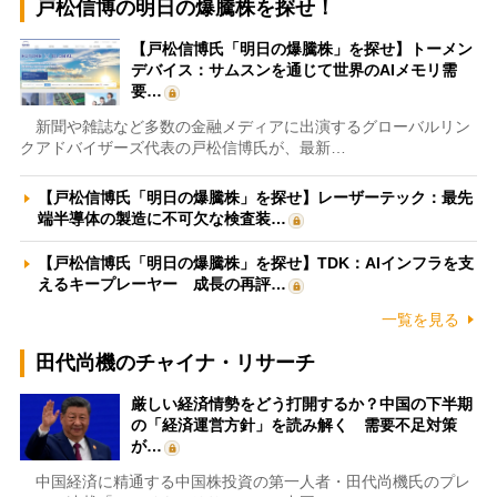
戸松信博の明日の爆騰株を探せ！
【戸松信博氏「明日の爆騰株」を探せ】トーメン
デバイス：サムスンを通じて世界のAIメモリ需
要…
新聞や雑誌など多数の金融メディアに出演するグローバルリン
クアドバイザーズ代表の戸松信博氏が、最新…
【戸松信博氏「明日の爆騰株」を探せ】レーザーテック：最先
端半導体の製造に不可欠な検査装…
【戸松信博氏「明日の爆騰株」を探せ】TDK：AIインフラを支
えるキープレーヤー 成長の再評…
一覧を見る
田代尚機のチャイナ・リサーチ
厳しい経済情勢をどう打開するか？中国の下半期
の「経済運営方針」を読み解く 需要不足対策
が…
中国経済に精通する中国株投資の第一人者・田代尚機氏のプレ