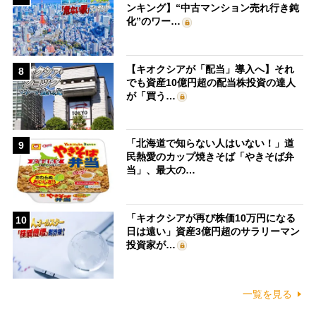
ンキング】“中古マンション売れ行き鈍
化”のワー…
【キオクシアが「配当」導入へ】それ
8
でも資産10億円超の配当株投資の達人
が「買う…
「北海道で知らない人はいない！」道
9
民熱愛のカップ焼きそば「やきそば弁
当」、最大の…
「キオクシアが再び株価10万円になる
10
日は遠い」資産3億円超のサラリーマン
投資家が…
一覧を見る