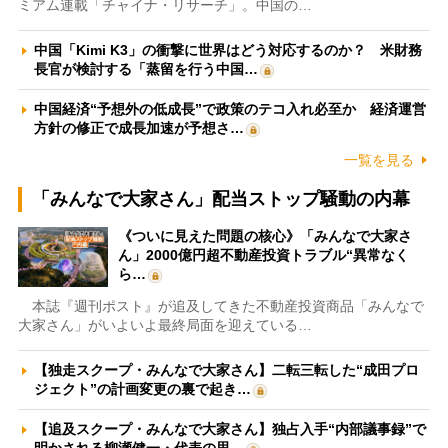
ミアム連載「チャイナ・リサーチ」。中国の…
中国「Kimi K3」の衝撃に世界はどう対応するのか？ 米財務
長官が検討する「蒸留を行う中国…
中国経済“予想外の低成長”で政策のテコ入れ必至か 経済運営
方針の修正で成長加速が予想さ…
一覧を見る
「みんなで大家さん」配当ストップ騒動の内幕
《ついに見えた問題の核心》「みんなで大家さ
ん」2000億円超不動産投資トラブル“異常なく
ら…
本誌『週刊ポスト』が追及してきた不動産投資商品「みんなで
大家さん」がいよいよ最終局面を迎えている…
【独走スクープ・みんなで大家さん】二転三転した“成田プロ
ジェクト”の計画変更の裏で起き…
【追及スクープ・みんなで大家さん】独占入手“内部議事録”で