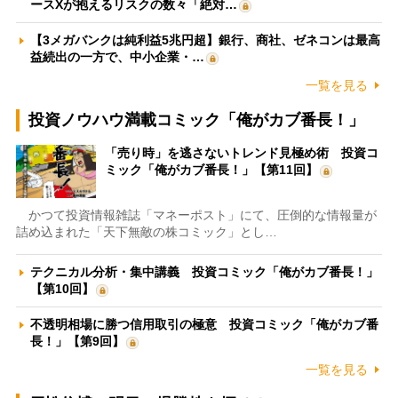
ースXが抱えるリスクの数々「絶対…
【3メガバンクは純利益5兆円超】銀行、商社、ゼネコンは最高
益続出の一方で、中小企業・…
一覧を見る
投資ノウハウ満載コミック「俺がカブ番長！」
「売り時」を逃さないトレンド見極め術 投資コ
ミック「俺がカブ番長！」【第11回】
かつて投資情報雑誌「マネーポスト」にて、圧倒的な情報量が
詰め込まれた「天下無敵の株コミック」とし…
テクニカル分析・集中講義 投資コミック「俺がカブ番長！」
【第10回】
不透明相場に勝つ信用取引の極意 投資コミック「俺がカブ番
長！」【第9回】
一覧を見る