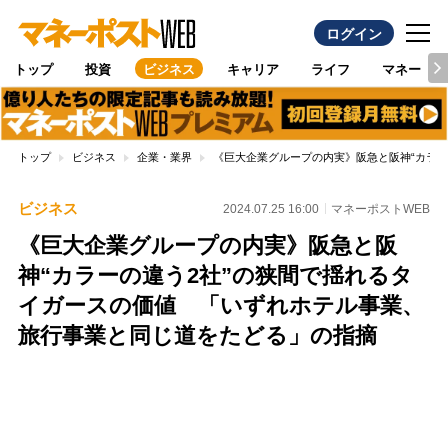
ログイン
トップ
投資
ビジネス
キャリア
ライフ
マネー
トップ
ビジネス
企業・業界
《巨大企業グループの内実》阪急と阪神“カラ
ビジネス
2024.07.25 16:00
マネーポストWEB
《巨大企業グループの内実》阪急と阪
神“カラーの違う2社”の狭間で揺れるタ
イガースの価値 「いずれホテル事業、
旅行事業と同じ道をたどる」の指摘
Loaded
:
100.00%
/
Unmute