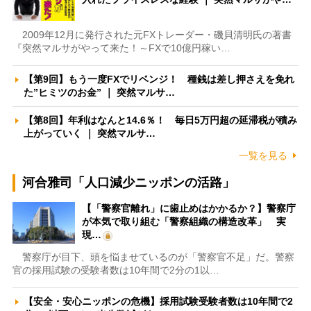
2009年12月に発行された元FXトレーダー・磯貝清明氏の著書
『突然マルサがやって来た！～FXで10億円稼い…
【第9回】もう一度FXでリベンジ！ 種銭は差し押さえを免れ
た”ヒミツのお金” ｜ 突然マルサ…
【第8回】年利はなんと14.6％！ 毎日5万円超の延滞税が積み
上がっていく ｜ 突然マルサ…
一覧を見る
河合雅司「人口減少ニッポンの活路」
【「警察官離れ」に歯止めはかかるか？】警察庁
が本気で取り組む「警察組織の構造改革」 実
現…
警察庁が目下、頭を悩ませているのが「警察官不足」だ。警察
官の採用試験の受験者数は10年間で2分の1以…
【安全・安心ニッポンの危機】採用試験受験者数は10年間で2