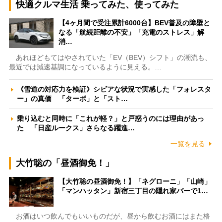
快適クルマ生活 乗ってみた、使ってみた
【4ヶ月間で受注累計6000台】BEV普及の障壁と
なる「航続距離の不安」「充電のストレス」解
消…
あれほどもてはやされていた「EV（BEV）シフト」の潮流も、
最近では減速基調になっているように見える。…
《雪道の対応力を検証》シビアな状況で実感した「フォレスタ
ー」の真価 「ターボ」と「スト…
乗り込むと同時に「これが軽？」と戸惑うのには理由があっ
た 「日産ルークス」さらなる躍進…
一覧を見る
大竹聡の「昼酒御免！」
【大竹聡の昼酒御免！】「ネグローニ」「山崎」
「マンハッタン」新宿三丁目の隠れ家バーで1…
お酒はいつ飲んでもいいものだが、昼から飲むお酒にはまた格