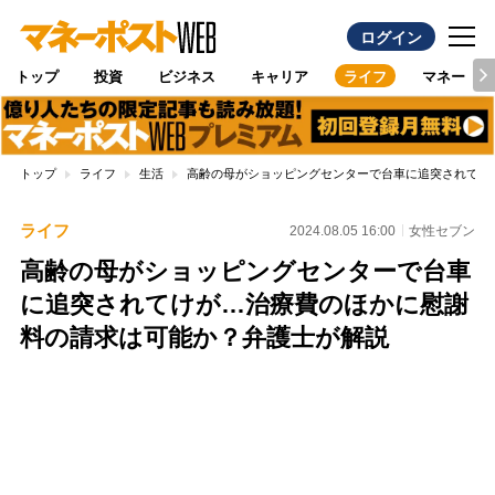
ログイン
トップ
投資
ビジネス
キャリア
ライフ
マネー
トップ
ライフ
生活
高齢の母がショッピングセンターで台車に追突されてけ
ライフ
2024.08.05 16:00
女性セブン
高齢の母がショッピングセンターで台車
に追突されてけが…治療費のほかに慰謝
料の請求は可能か？弁護士が解説
Loaded
:
100.00%
/
Unmute