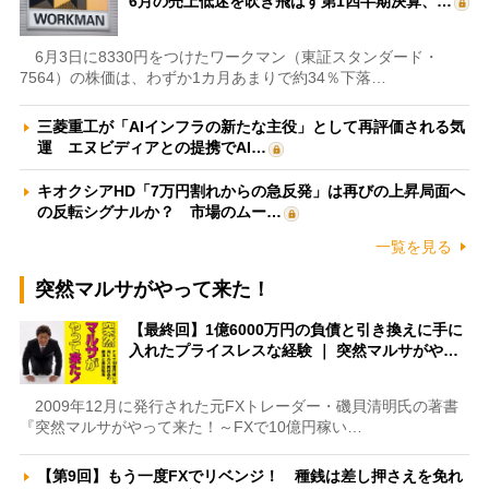
6月の売上低迷を吹き飛ばす第1四半期決算、…
6月3日に8330円をつけたワークマン（東証スタンダード・
7564）の株価は、わずか1カ月あまりで約34％下落…
三菱重工が「AIインフラの新たな主役」として再評価される気
運 エヌビディアとの提携でAI…
キオクシアHD「7万円割れからの急反発」は再びの上昇局面へ
の反転シグナルか？ 市場のムー…
一覧を見る
突然マルサがやって来た！
【最終回】1億6000万円の負債と引き換えに手に
入れたプライスレスな経験 ｜ 突然マルサがや…
2009年12月に発行された元FXトレーダー・磯貝清明氏の著書
『突然マルサがやって来た！～FXで10億円稼い…
【第9回】もう一度FXでリベンジ！ 種銭は差し押さえを免れ