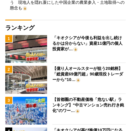
う 現地人を隠れ蓑にした中国企業の農業参入・土地取得への
懸念も
ランキング
「キオクシアが今後も利益を出し続け
1
るかは分からない」資産11億円の個人
投資家が…
【億り人オールスターが狙う20銘柄】
2
「総資産69億円超」90歳現役トレーダ
ーから“10…
【首都圏の不動産価格「危ない駅」ラ
3
ンキング】“中古マンション売れ行き鈍
化”のワー…
「キオクシアが再び株価10万円になる