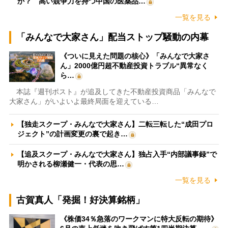
か？ 高い競争力を持つ中国の医薬品…
一覧を見る
「みんなで大家さん」配当ストップ騒動の内幕
《ついに見えた問題の核心》「みんなで大家さ
ん」2000億円超不動産投資トラブル“異常なく
ら…
本誌『週刊ポスト』が追及してきた不動産投資商品「みんなで
大家さん」がいよいよ最終局面を迎えている…
【独走スクープ・みんなで大家さん】二転三転した“成田プロ
ジェクト”の計画変更の裏で起き…
【追及スクープ・みんなで大家さん】独占入手“内部議事録”で
明かされる柳瀬健一・代表の思…
一覧を見る
古賀真人「発掘！好決算銘柄」
《株価34％急落のワークマンに特大反転の期待》