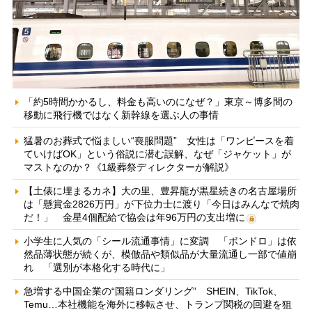
「約5時間かかるし、料金も高いのになぜ？」東京～博多間の
移動に飛行機ではなく新幹線を選ぶ人の事情
猛暑のお葬式で悩ましい“喪服問題” 女性は「ワンピースを着
ていけばOK」という俗説に潜む誤解、なぜ「ジャケット」が
マストなのか？《1級葬祭ディレクターが解説》
【土俵に埋まるカネ】大の里、豊昇龍が黒星続きの名古屋場所
は「懸賞金2826万円」が下位力士に渡り「今日はみんなで焼肉
だ！」 金星4個配給で協会は年96万円の支出増に
小学生に人気の「シール流通事情」に変調 「ボンドロ」は依
然品薄状態が続くが、模倣品や類似品が大量流通し一部で値崩
れ 「選別が本格化する時代に」
急増する中国企業の“国籍ロンダリング” SHEIN、TikTok、
Temu…本社機能を海外に移転させ、トランプ関税の回避を狙