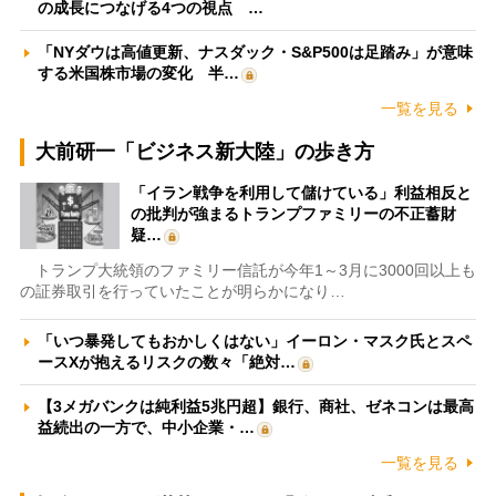
の成長につなげる4つの視点 …
「NYダウは高値更新、ナスダック・S&P500は足踏み」が意味
する米国株市場の変化 半…
一覧を見る
大前研一「ビジネス新大陸」の歩き方
「イラン戦争を利用して儲けている」利益相反と
の批判が強まるトランプファミリーの不正蓄財
疑…
トランプ大統領のファミリー信託が今年1～3月に3000回以上も
の証券取引を行っていたことが明らかになり…
「いつ暴発してもおかしくはない」イーロン・マスク氏とスペ
ースXが抱えるリスクの数々「絶対…
【3メガバンクは純利益5兆円超】銀行、商社、ゼネコンは最高
益続出の一方で、中小企業・…
一覧を見る