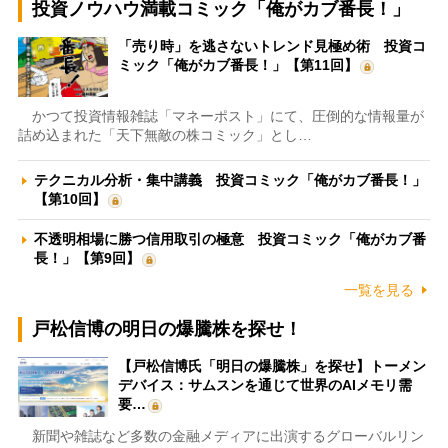
投資ノウハウ満載コミック「俺がカブ番長！」
「売り時」を逃さないトレンド見極め術 投資コ
ミック「俺がカブ番長！」【第11回】
かつて投資情報雑誌「マネーポスト」にて、圧倒的な情報量が
詰め込まれた「天下無敵の株コミック」とし…
テクニカル分析・集中講義 投資コミック「俺がカブ番長！」
【第10回】
不透明相場に勝つ信用取引の極意 投資コミック「俺がカブ番
長！」【第9回】
一覧を見る
戸松信博の明日の爆騰株を探せ！
【戸松信博氏「明日の爆騰株」を探せ】トーメン
デバイス：サムスンを通じて世界のAIメモリ需
要…
新聞や雑誌など多数の金融メディアに出演するグローバルリン