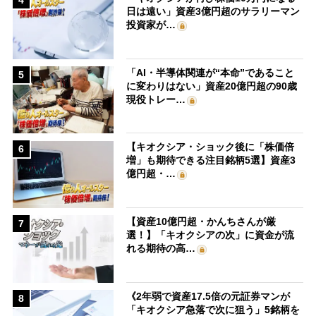
4
日は遠い」資産3億円超のサラリーマン
投資家が…
「AI・半導体関連が“本命”であること
5
に変わりはない」資産20億円超の90歳
現役トレー…
【キオクシア・ショック後に「株価倍
6
増」も期待できる注目銘柄5選】資産3
億円超・…
【資産10億円超・かんちさんが厳
7
選！】「キオクシアの次」に資金が流
れる期待の高…
《2年弱で資産17.5倍の元証券マンが
8
「キオクシア急落で次に狙う」5銘柄を