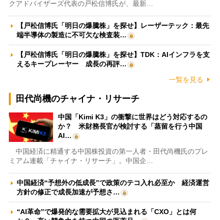
クアドバイザーズ代表の戸松信博氏が、最新…
【戸松信博氏「明日の爆騰株」を探せ】レーザーテック：最先
端半導体の製造に不可欠な検査装…
【戸松信博氏「明日の爆騰株」を探せ】TDK：AIインフラを支
えるキープレーヤー 成長の再評…
一覧を見る
田代尚機のチャイナ・リサーチ
中国「Kimi K3」の衝撃に世界はどう対応するの
か？ 米財務長官が検討する「蒸留を行う中国
AI…
中国経済に精通する中国株投資の第一人者・田代尚機氏のプレ
ミアム連載「チャイナ・リサーチ」。中国企…
中国経済“予想外の低成長”で政策のテコ入れ必至か 経済運営
方針の修正で成長加速が予想さ…
“AI革命”で爆発的な需要拡大が見込まれる「CXO」とは何