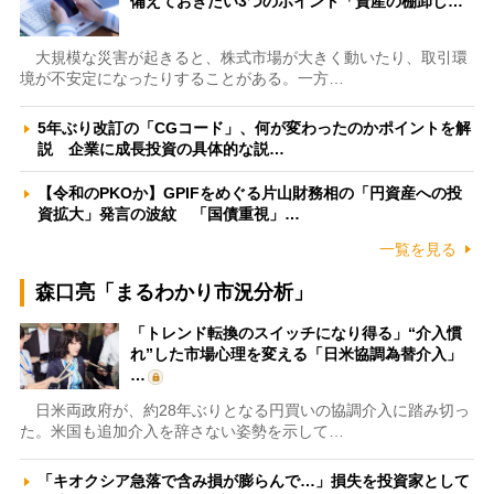
備えておきたい3つのポイント「資産の棚卸し…
大規模な災害が起きると、株式市場が大きく動いたり、取引環
境が不安定になったりすることがある。一方…
5年ぶり改訂の「CGコード」、何が変わったのかポイントを解
説 企業に成長投資の具体的な説…
【令和のPKOか】GPIFをめぐる片山財務相の「円資産への投
資拡大」発言の波紋 「国債重視」…
一覧を見る
森口亮「まるわかり市況分析」
「トレンド転換のスイッチになり得る」“介入慣
れ”した市場心理を変える「日米協調為替介入」
…
日米両政府が、約28年ぶりとなる円買いの協調介入に踏み切っ
た。米国も追加介入を辞さない姿勢を示して…
「キオクシア急落で含み損が膨らんで…」損失を投資家として