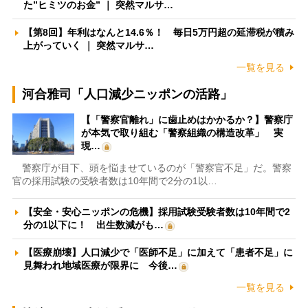
た”ヒミツのお金” ｜ 突然マルサ…
【第8回】年利はなんと14.6％！ 毎日5万円超の延滞税が積み
上がっていく ｜ 突然マルサ…
一覧を見る
河合雅司「人口減少ニッポンの活路」
【「警察官離れ」に歯止めはかかるか？】警察庁
が本気で取り組む「警察組織の構造改革」 実
現…
警察庁が目下、頭を悩ませているのが「警察官不足」だ。警察
官の採用試験の受験者数は10年間で2分の1以…
【安全・安心ニッポンの危機】採用試験受験者数は10年間で2
分の1以下に！ 出生数減がも…
【医療崩壊】人口減少で「医師不足」に加えて「患者不足」に
見舞われ地域医療が限界に 今後…
一覧を見る