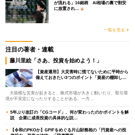
が流れる」16銘柄 AI相場の裏で割安
に放置され…
一覧を見る
注目の著者・連載
藤川里絵「さあ、投資を始めよう！」
【資産運用】大災害時に慌てないために平時から
備えておきたい3つのポイント「資産の棚卸し…
大規模な災害が起きると、株式市場が大きく動いたり、取引環
境が不安定になったりすることがある。一方…
5年ぶり改訂の「CGコード」、何が変わったのかポイントを解
説 企業に成長投資の具体的な説…
【令和のPKOか】GPIFをめぐる片山財務相の「円資産への投