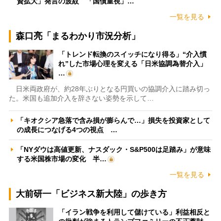
資拡大」発言の波紋 「国債重視」…
一覧を見る
森口亮「まるわかり市況分析」
「トレンド転換のスイッチになり得る」“介入慣
れ”した市場心理を変える「日米協調為替介入」
…
日米両政府が、約28年ぶりとなる円買いの協調介入に踏み切っ
た。米国も追加介入を辞さない姿勢を示して…
「キオクシア急落で含み損が膨らんで…」損失を投資家として
の成長につなげる4つの視点 …
「NYダウは高値更新、ナスダック・S&P500は足踏み」が意味
する米国株市場の変化 半…
一覧を見る
大前研一「ビジネス新大陸」の歩き方
「イラン戦争を利用して儲けている」利益相反と