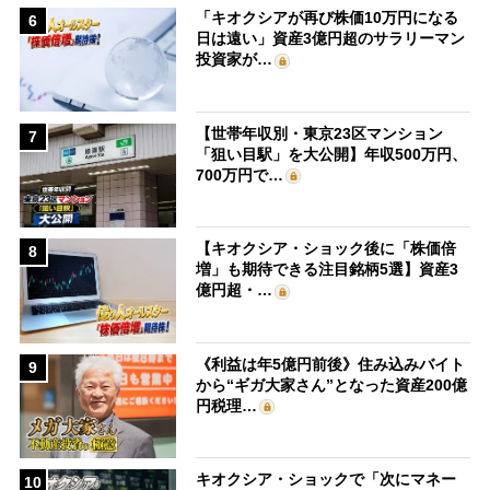
「キオクシアが再び株価10万円になる
6
日は遠い」資産3億円超のサラリーマン
投資家が…
【世帯年収別・東京23区マンション
7
「狙い目駅」を大公開】年収500万円、
700万円で…
【キオクシア・ショック後に「株価倍
8
増」も期待できる注目銘柄5選】資産3
億円超・…
《利益は年5億円前後》住み込みバイト
9
から“ギガ大家さん”となった資産200億
円税理…
キオクシア・ショックで「次にマネー
10