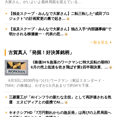
大家さん」がいよいよ最終局面を迎えている…
【独走スクープ・みんなで大家さん】二転三転した“成田プロ
ジェクト”の計画変更の裏で起き…
【追及スクープ・みんなで大家さん】独占入手“内部議事録”で
明かされる柳瀬健一・代表の思…
一覧を見る
古賀真人「発掘！好決算銘柄」
《株価34％急落のワークマンに特大反転の期待》
6月の売上低迷を吹き飛ばす第1四半期決算、…
6月3日に8330円をつけたワークマン（東証スタンダード・
7564）の株価は、わずか1カ月あまりで約34％下落…
三菱重工が「AIインフラの新たな主役」として再評価される気
運 エヌビディアとの提携でAI…
キオクシアHD「7万円割れからの急反発」は再びの上昇局面へ