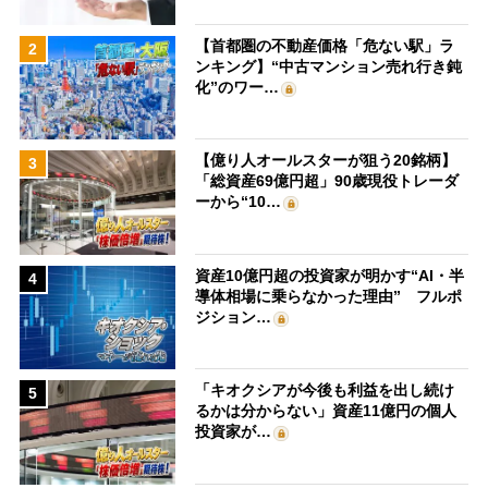
【首都圏の不動産価格「危ない駅」ラ
2
ンキング】“中古マンション売れ行き鈍
化”のワー…
【億り人オールスターが狙う20銘柄】
3
「総資産69億円超」90歳現役トレーダ
ーから“10…
資産10億円超の投資家が明かす“AI・半
4
導体相場に乗らなかった理由” フルポ
ジション…
「キオクシアが今後も利益を出し続け
5
るかは分からない」資産11億円の個人
投資家が…