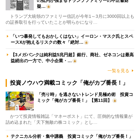
の批判が強まるトランプファミリーの不正蓄財
疑…
トランプ大統領のファミリー信託が今年1～3月に3000回以上も
の証券取引を行っていたことが明らかになり…
「いつ暴発してもおかしくはない」イーロン・マスク氏とスペ
ースXが抱えるリスクの数々「絶対…
【3メガバンクは純利益5兆円超】銀行、商社、ゼネコンは最高
益続出の一方で、中小企業・…
一覧を見る
投資ノウハウ満載コミック「俺がカブ番長！」
「売り時」を逃さないトレンド見極め術 投資コ
ミック「俺がカブ番長！」【第11回】
かつて投資情報雑誌「マネーポスト」にて、圧倒的な情報量が
詰め込まれた「天下無敵の株コミック」とし…
テクニカル分析・集中講義 投資コミック「俺がカブ番長！」