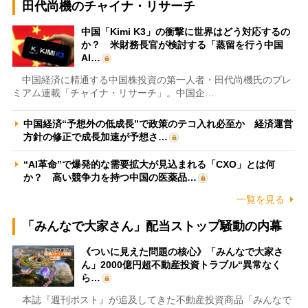
田代尚機のチャイナ・リサーチ
中国「Kimi K3」の衝撃に世界はどう対応するの
か？ 米財務長官が検討する「蒸留を行う中国
AI…
中国経済に精通する中国株投資の第一人者・田代尚機氏のプレ
ミアム連載「チャイナ・リサーチ」。中国企…
中国経済“予想外の低成長”で政策のテコ入れ必至か 経済運営
方針の修正で成長加速が予想さ…
“AI革命”で爆発的な需要拡大が見込まれる「CXO」とは何
か？ 高い競争力を持つ中国の医薬品…
一覧を見る
「みんなで大家さん」配当ストップ騒動の内幕
《ついに見えた問題の核心》「みんなで大家さ
ん」2000億円超不動産投資トラブル“異常なく
ら…
本誌『週刊ポスト』が追及してきた不動産投資商品「みんなで