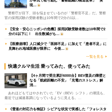
が本気で取り組む「警察組織の構造改革」 実
現…
警察庁が目下、頭を悩ませているのが「警察官不足」だ。警察
官の採用試験の受験者数は10年間で2分の1以…
【安全・安心ニッポンの危機】採用試験受験者数は10年間で2
分の1以下に！ 出生数減がも…
【医療崩壊】人口減少で「医師不足」に加えて「患者不足」に
見舞われ地域医療が限界に 今後…
一覧を見る
快適クルマ生活 乗ってみた、使ってみた
【4ヶ月間で受注累計6000台】BEV普及の障壁と
なる「航続距離の不安」「充電のストレス」解
消…
あれほどもてはやされていた「EV（BEV）シフト」の潮流も、
最近では減速基調になっているように見える。…
《雪道の対応力を検証》シビアな状況で実感した「フォレスタ