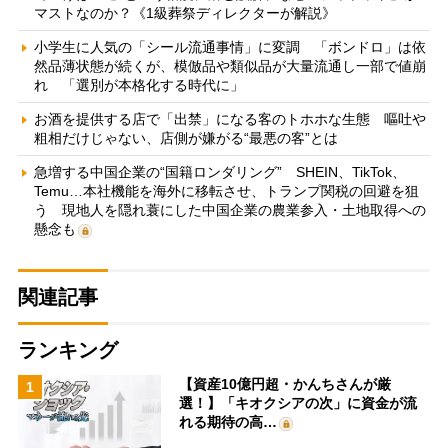
マストなのか？《1級葬祭ディレクターが解説》
小学生に人気の「シール流通事情」に変調 「ボンドロ」は依
然品薄状態が続くが、模倣品や類似品が大量流通し一部で値崩
れ 「選別が本格化する時代に」
お酒を提供する店で「出禁」になる客のトホホな生態 嘔吐や
粗相だけじゃない、店側が嫌がる“最悪の客”とは
急増する中国企業の“国籍ロンダリング” SHEIN、TikTok、
Temu…本社機能を海外に移転させ、トランプ関税の回避を狙
う 現地人を隠れ蓑にした中国企業の農業参入・土地取得への
懸念も
関連記事
ランキング
【資産10億円超・かんちさんが厳
1
選！】「キオクシアの次」に資金が流
れる期待の高…