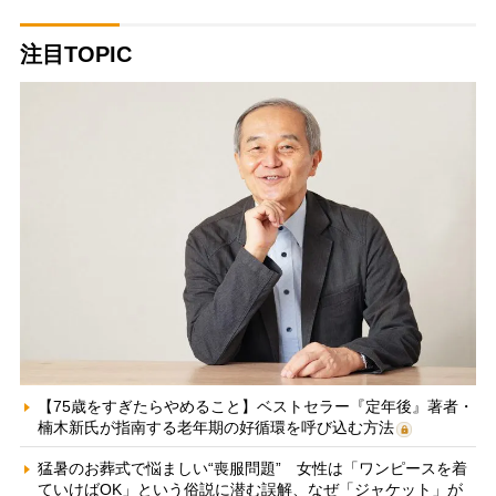
注目TOPIC
【75歳をすぎたらやめること】ベストセラー『定年後』著者・
楠木新氏が指南する老年期の好循環を呼び込む方法
猛暑のお葬式で悩ましい“喪服問題” 女性は「ワンピースを着
ていけばOK」という俗説に潜む誤解、なぜ「ジャケット」が