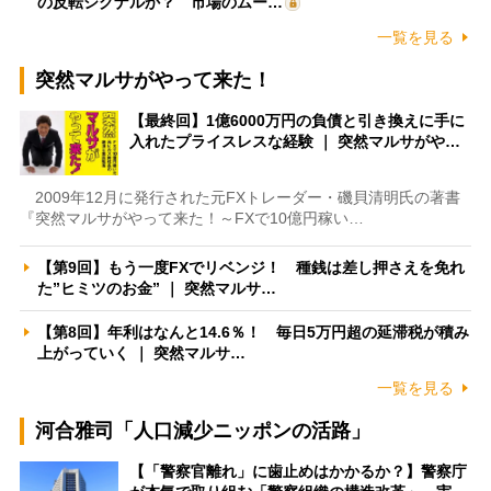
の反転シグナルか？ 市場のムー…
一覧を見る
突然マルサがやって来た！
【最終回】1億6000万円の負債と引き換えに手に
入れたプライスレスな経験 ｜ 突然マルサがや…
2009年12月に発行された元FXトレーダー・磯貝清明氏の著書
『突然マルサがやって来た！～FXで10億円稼い…
【第9回】もう一度FXでリベンジ！ 種銭は差し押さえを免れ
た”ヒミツのお金” ｜ 突然マルサ…
【第8回】年利はなんと14.6％！ 毎日5万円超の延滞税が積み
上がっていく ｜ 突然マルサ…
一覧を見る
河合雅司「人口減少ニッポンの活路」
【「警察官離れ」に歯止めはかかるか？】警察庁