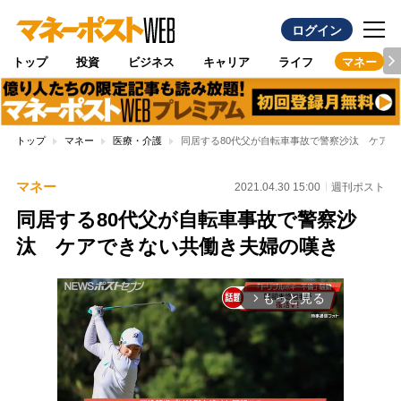
ログイン
トップ
投資
ビジネス
キャリア
ライフ
マネー
トップ
マネー
医療・介護
同居する80代父が自転車事故で警察沙汰 ケア
マネー
2021.04.30 15:00
週刊ポスト
同居する80代父が自転車事故で警察沙
汰 ケアできない共働き夫婦の嘆き
もっと見る
arrow_forward_ios