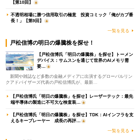
【第10回】
不透明相場に勝つ信用取引の極意 投資コミック「俺がカブ番
長！」【第9回】
一覧を見る
戸松信博の明日の爆騰株を探せ！
【戸松信博氏「明日の爆騰株」を探せ】トーメン
デバイス：サムスンを通じて世界のAIメモリ需
要…
新聞や雑誌など多数の金融メディアに出演するグローバルリン
クアドバイザーズ代表の戸松信博氏が、最新…
【戸松信博氏「明日の爆騰株」を探せ】レーザーテック：最先
端半導体の製造に不可欠な検査装…
【戸松信博氏「明日の爆騰株」を探せ】TDK：AIインフラを支
えるキープレーヤー 成長の再評…
一覧を見る