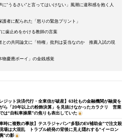
声に“うるさい”と言ってはいけない」風潮に違和感を抱く人
保護者に配られた「怒りの緊急プリント」
”に歯止めをかける教師の言葉
者との共同論文に「特権」批判は妥当なのか 推薦入試の現
本物慶應ボーイ」の金銭感覚
レジット決済代行・全東信が破産】63社もの金融機関が融資を
がら「20年以上の粉飾決算」を見抜けなかったカラクリ 営業
では“自転車操業”の焦りも表出していた
車時に複数の事故】テスラジャパン“多額のEV補助金”で注文殺
現場は大混乱 トラブル続発の背後に見え隠れする“イーロン
腕”の影