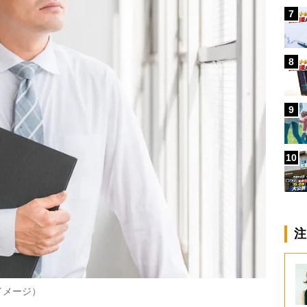
7
8
9
10
注
イメージ）