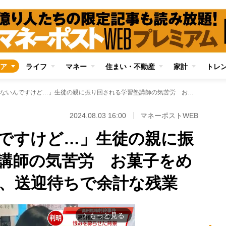
ア
ライフ
マネー
住まい・不動産
家計
トレ
「学童じゃないんですけど…」生徒の親に振り回される学習塾講師の気苦労 お菓子をめぐってママバトル、送迎待ちで余計な残業
2024.08.03 16:00
マネーポストWEB
ですけど…」生徒の親に振
講師の気苦労 お菓子をめ
、送迎待ちで余計な残業
もっと見る
arrow_forward_ios