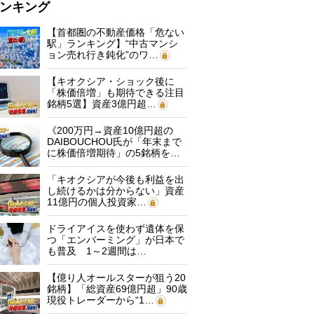
ンキング
【首都圏の不動産価格「危ない
駅」ランキング】“中古マンシ
ョン売れ行き鈍化”のワ…
【キオクシア・ショック後に
「株価倍増」も期待できる注目
銘柄5選】資産3億円超…
《200万円→資産10億円超の
DAIBOUCHOU氏が「年末まで
に株価倍増期待」の5銘柄を…
「キオクシアが今後も利益を出
し続けるかは分からない」資産
11億円の個人投資家…
ドライアイスを使わず遺体を保
つ「エンバーミング」が日本で
も普及 1～2週間は…
【億り人オールスターが狙う20
銘柄】「総資産69億円超」90歳
現役トレーダーから“1…