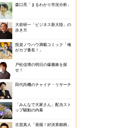
森口亮「まるわかり市況分析」
大前研一「ビジネス新大陸」の
歩き方
投資ノウハウ満載コミック「俺
がカブ番長！」
戸松信博の明日の爆騰株を探
せ！
田代尚機のチャイナ・リサーチ
「みんなで大家さん」配当スト
ップ騒動の内幕
古賀真人「発掘！好決算銘柄」