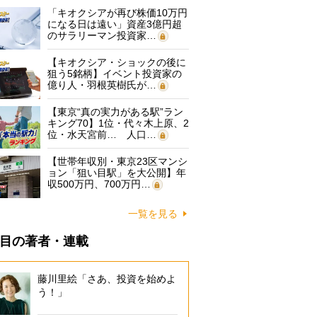
「キオクシアが再び株価10万円
になる日は遠い」資産3億円超
のサラリーマン投資家…
【キオクシア・ショックの後に
狙う5銘柄】イベント投資家の
億り人・羽根英樹氏が…
【東京“真の実力がある駅”ラン
キング70】1位・代々木上原、2
位・水天宮前… 人口…
【世帯年収別・東京23区マンシ
ョン「狙い目駅」を大公開】年
収500万円、700万円…
一覧を見る
目の著者・連載
藤川里絵「さあ、投資を始めよ
う！」