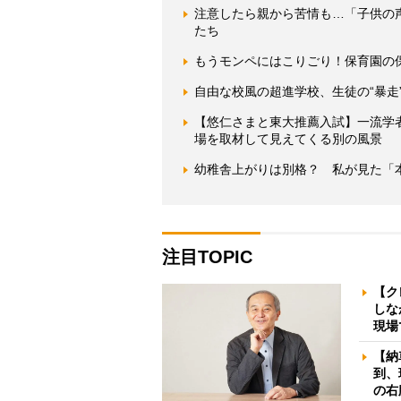
注意したら親から苦情も…「子供の
たち
もうモンペにはこりごり！保育園の
自由な校風の超進学校、生徒の“暴走
【悠仁さまと東大推薦入試】一流学
場を取材して見えてくる別の風景
幼稚舎上がりは別格？ 私が見た「
注目TOPIC
【ク
しな
現場
【納
到、
の右