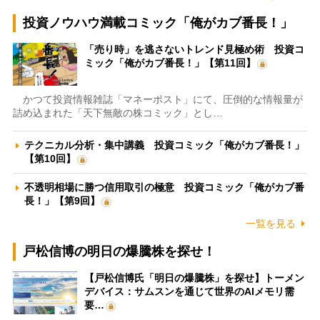
投資ノウハウ満載コミック「俺がカブ番長！」
「売り時」を逃さないトレンド見極め術 投資コ
ミック「俺がカブ番長！」【第11回】
かつて投資情報雑誌「マネーポスト」にて、圧倒的な情報量が
詰め込まれた「天下無敵の株コミック」とし…
テクニカル分析・集中講義 投資コミック「俺がカブ番長！」
【第10回】
不透明相場に勝つ信用取引の極意 投資コミック「俺がカブ番
長！」【第9回】
一覧を見る
戸松信博の明日の爆騰株を探せ！
【戸松信博氏「明日の爆騰株」を探せ】トーメン
デバイス：サムスンを通じて世界のAIメモリ需
要…