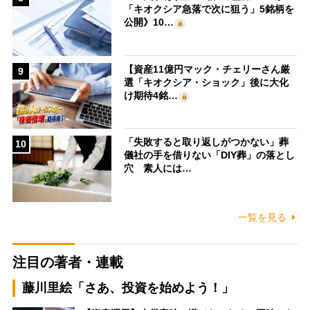
「キオクシア急落で次に狙う」5銘柄を
公開》10…
【資産11億円マック・チェリーさん厳
9
選「キオクシア・ショック」後に大化
け期待4銘…
「失敗すると取り返しがつかない」葬
10
儀社の手を借りない「DIY葬」の落とし
穴 素人には…
一覧を見る
注目の著者・連載
藤川里絵「さあ、投資を始めよう！」