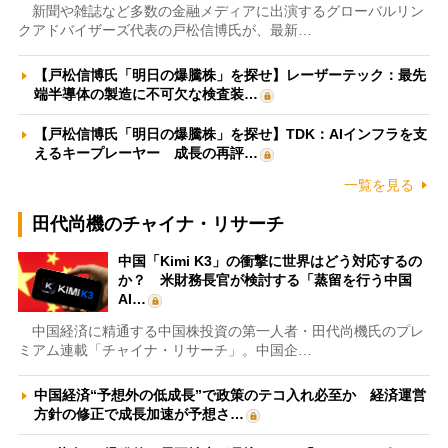
新聞や雑誌など多数の金融メディアに出演するグローバルリン
クアドバイザーズ代表の戸松信博氏が、最新…
【戸松信博氏「明日の爆騰株」を探せ】レーザーテック：最先
端半導体の製造に不可欠な検査装…
【戸松信博氏「明日の爆騰株」を探せ】TDK：AIインフラを支
えるキープレーヤー 成長の再評…
一覧を見る
田代尚機のチャイナ・リサーチ
中国「Kimi K3」の衝撃に世界はどう対応するの
か？ 米財務長官が検討する「蒸留を行う中国
AI…
中国経済に精通する中国株投資の第一人者・田代尚機氏のプレ
ミアム連載「チャイナ・リサーチ」。中国企…
中国経済“予想外の低成長”で政策のテコ入れ必至か 経済運営
方針の修正で成長加速が予想さ…