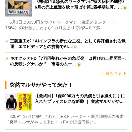
《株価34％急落のワークマンに特大反転の期待》
6月の売上低迷を吹き飛ばす第1四半期決算、…
6月3日に8330円をつけたワークマン（東証スタンダード・
7564）の株価は、わずか1カ月あまりで約34％下落…
三菱重工が「AIインフラの新たな主役」として再評価される気
運 エヌビディアとの提携でAI…
キオクシアHD「7万円割れからの急反発」は再びの上昇局面へ
の反転シグナルか？ 市場のムー…
一覧を見る
突然マルサがやって来た！
【最終回】1億6000万円の負債と引き換えに手に
入れたプライスレスな経験 ｜ 突然マルサがや…
2009年12月に発行された元FXトレーダー・磯貝清明氏の著書
『突然マルサがやって来た！～FXで10億円稼い…