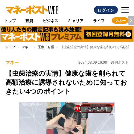
ログイン
トップ
投資
ビジネス
キャリア
ライフ
マネー
トップ
マネー
医療・介護
【虫歯治療の実情】健康な歯を削られて高額治療
マネー
2024.08.09 16:00
週刊ポスト
【虫歯治療の実情】健康な歯を削られて
高額治療に誘導されないために知ってお
きたい4つのポイント
もっと見る
arrow_forward_ios