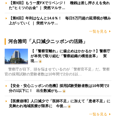
【第9回】もう一度FXでリベンジ！ 種銭は差し押さえを免れ
た”ヒミツのお金” ｜ 突然マルサ…
【第8回】年利はなんと14.6％！ 毎日5万円超の延滞税が積み
上がっていく ｜ 突然マルサ…
一覧を見る
河合雅司「人口減少ニッポンの活路」
【「警察官離れ」に歯止めはかかるか？】警察庁
が本気で取り組む「警察組織の構造改革」 実
現…
警察庁が目下、頭を悩ませているのが「警察官不足」だ。警察
官の採用試験の受験者数は10年間で2分の1以…
【安全・安心ニッポンの危機】採用試験受験者数は10年間で2
分の1以下に！ 出生数減がも…
【医療崩壊】人口減少で「医師不足」に加えて「患者不足」に
見舞われ地域医療が限界に 今後…
一覧を見る