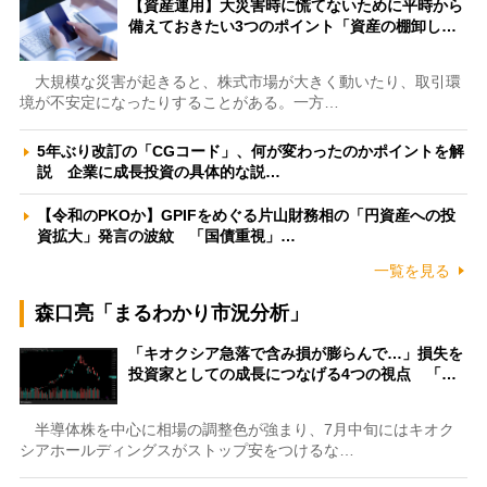
【資産運用】大災害時に慌てないために平時から
備えておきたい3つのポイント「資産の棚卸し…
大規模な災害が起きると、株式市場が大きく動いたり、取引環
境が不安定になったりすることがある。一方…
5年ぶり改訂の「CGコード」、何が変わったのかポイントを解
説 企業に成長投資の具体的な説…
【令和のPKOか】GPIFをめぐる片山財務相の「円資産への投
資拡大」発言の波紋 「国債重視」…
一覧を見る
森口亮「まるわかり市況分析」
「キオクシア急落で含み損が膨らんで…」損失を
投資家としての成長につなげる4つの視点 「…
半導体株を中心に相場の調整色が強まり、7月中旬にはキオク
シアホールディングスがストップ安をつけるな…