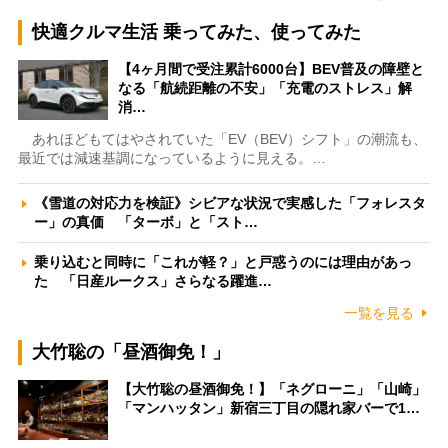
快適クルマ生活 乗ってみた、使ってみた
【4ヶ月間で受注累計6000台】BEV普及の障壁と
なる「航続距離の不安」「充電のストレス」解
消…
あれほどもてはやされていた「EV（BEV）シフト」の潮流も、
最近では減速基調になっているように見える。…
《雪道の対応力を検証》シビアな状況で実感した「フォレスタ
ー」の真価 「ターボ」と「スト…
乗り込むと同時に「これが軽？」と戸惑うのには理由があっ
た 「日産ルークス」さらなる躍進…
一覧を見る
大竹聡の「昼酒御免！」
【大竹聡の昼酒御免！】「ネグローニ」「山崎」
「マンハッタン」新宿三丁目の隠れ家バーで1…