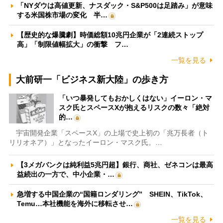
「NYダウは高値更新、ナスダック・S&P500は足踏み」が意味
する米国株市場の変化 半…
【歴史的な爆騰劇】時価総額10兆円企業が「2連続ストップ
高」「制限値幅拡大」の衝撃 フ…
一覧を見る
大前研一「ビジネス新大陸」の歩き方
「いつ暴発してもおかしくはない」イーロン・マ
スク氏とスペースXが抱えるリスクの数々「絶対
的…
宇宙開発企業「スペースX」の上場で史上初の「兆万長者（ト
リリオネア）」となったイーロン・マスク氏。…
【3メガバンクは純利益5兆円超】銀行、商社、ゼネコンは最高
益続出の一方で、中小企業・…
急増する中国企業の“国籍ロンダリング” SHEIN、TikTok、
Temu…本社機能を海外に移転させ…
一覧を見る