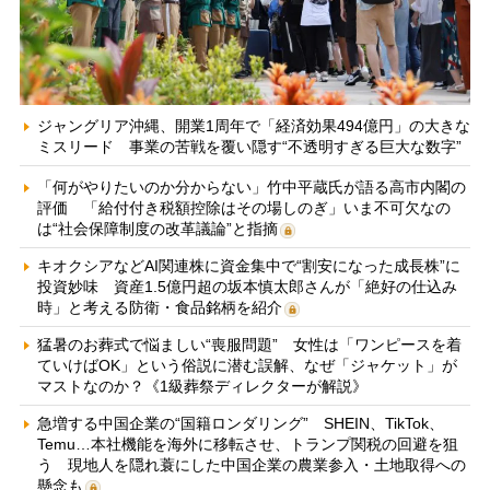
ジャングリア沖縄、開業1周年で「経済効果494億円」の大きな
ミスリード 事業の苦戦を覆い隠す“不透明すぎる巨大な数字”
「何がやりたいのか分からない」竹中平蔵氏が語る高市内閣の
評価 「給付付き税額控除はその場しのぎ」いま不可欠なの
は“社会保障制度の改革議論”と指摘
キオクシアなどAI関連株に資金集中で“割安になった成長株”に
投資妙味 資産1.5億円超の坂本慎太郎さんが「絶好の仕込み
時」と考える防衛・食品銘柄を紹介
猛暑のお葬式で悩ましい“喪服問題” 女性は「ワンピースを着
ていけばOK」という俗説に潜む誤解、なぜ「ジャケット」が
マストなのか？《1級葬祭ディレクターが解説》
急増する中国企業の“国籍ロンダリング” SHEIN、TikTok、
Temu…本社機能を海外に移転させ、トランプ関税の回避を狙
う 現地人を隠れ蓑にした中国企業の農業参入・土地取得への
懸念も