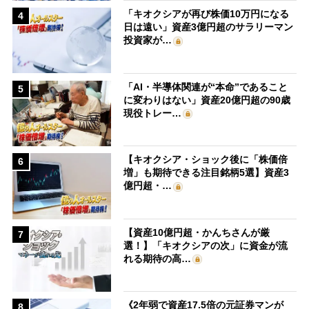
「キオクシアが再び株価10万円になる
4
日は遠い」資産3億円超のサラリーマン
投資家が…
「AI・半導体関連が“本命”であること
5
に変わりはない」資産20億円超の90歳
現役トレー…
【キオクシア・ショック後に「株価倍
6
増」も期待できる注目銘柄5選】資産3
億円超・…
【資産10億円超・かんちさんが厳
7
選！】「キオクシアの次」に資金が流
れる期待の高…
《2年弱で資産17.5倍の元証券マンが
8