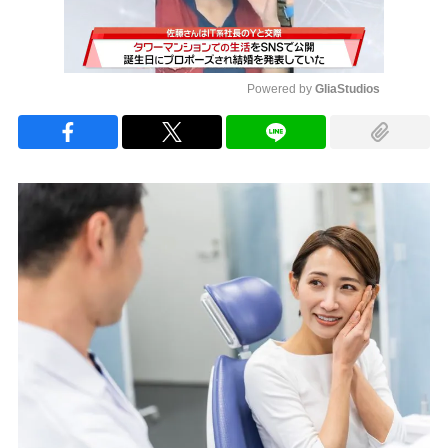
Powered by 
GliaStudios
Mute