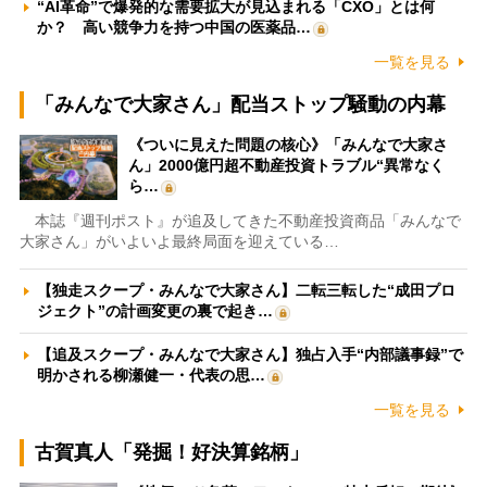
“AI革命”で爆発的な需要拡大が見込まれる「CXO」とは何
か？ 高い競争力を持つ中国の医薬品…
一覧を見る
「みんなで大家さん」配当ストップ騒動の内幕
《ついに見えた問題の核心》「みんなで大家さ
ん」2000億円超不動産投資トラブル“異常なく
ら…
本誌『週刊ポスト』が追及してきた不動産投資商品「みんなで
大家さん」がいよいよ最終局面を迎えている…
【独走スクープ・みんなで大家さん】二転三転した“成田プロ
ジェクト”の計画変更の裏で起き…
【追及スクープ・みんなで大家さん】独占入手“内部議事録”で
明かされる柳瀬健一・代表の思…
一覧を見る
古賀真人「発掘！好決算銘柄」