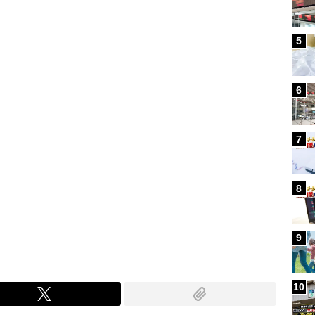
Loaded
:
87.48%
/
5
6
7
8
9
10