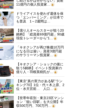
し続けるかは分からない」資産
11億円の個人投資家…
ドライアイスを使わず遺体を保
つ「エンバーミング」が日本で
も普及 1～2週間は…
【億り人オールスターが狙う20
銘柄】「総資産69億円超」90歳
現役トレーダーから“1…
「キオクシアが再び株価10万円
になる日は遠い」資産3億円超
のサラリーマン投資家…
【キオクシア・ショックの後に
狙う5銘柄】イベント投資家の
億り人・羽根英樹氏が…
【東京“真の実力がある駅”ラン
キング70】1位・代々木上原、2
位・水天宮前… 人口…
【世帯年収別・東京23区マンシ
ョン「狙い目駅」を大公開】年
収500万円、700万円…