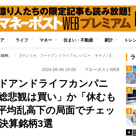
ア
ライフ
マネー
住まい・不動産
家計
トレ
算銘柄」
【サンリオ、フードアンドライフカンパニー、キヤノン】「総悲観は買い」か「休むも相場」か？ 日経平均乱高下の局面でチェックしておきたい好決算銘柄3選
ラ
1
2024.08.08 19:00
マネーポストWEB
ドアンドライフカンパニ
2
総悲観は買い」か「休むも
平均乱高下の局面でチェッ
3
決算銘柄3選
4