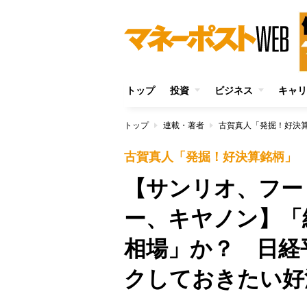
トップ
投資
ビジネス
キャリ
トップ
連載・著者
古賀真人「発掘！好決
古賀真人「発掘！好決算銘柄」
【サンリオ、フー
ー、キヤノン】「
相場」か？ 日経
クしておきたい好