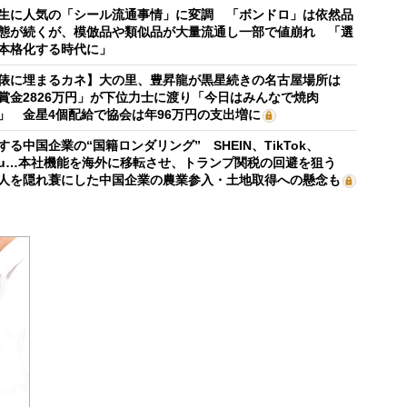
生に人気の「シール流通事情」に変調 「ボンドロ」は依然品
態が続くが、模倣品や類似品が大量流通し一部で値崩れ 「選
本格化する時代に」
俵に埋まるカネ】大の里、豊昇龍が黒星続きの名古屋場所は
賞金2826万円」が下位力士に渡り「今日はみんなで焼肉
」 金星4個配給で協会は年96万円の支出増に
する中国企業の“国籍ロンダリング” SHEIN、TikTok、
mu…本社機能を海外に移転させ、トランプ関税の回避を狙う
人を隠れ蓑にした中国企業の農業参入・土地取得への懸念も