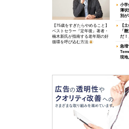
小学
薄状
別が
【75歳をすぎたらやめること】
【土
ベストセラー『定年後』著者・
「懸
楠木新氏が指南する老年期の好
だ！
循環を呼び込む方法
急増
Te
現地