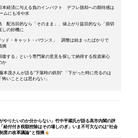
日本経済に与える負のインパクト デフレ脱却への期待感は
ブームにも冷や水
法 配当目的なら「そのまま」、値上がり益目的なら「損切
直しの好機に
デッド・キャット・バウンス」 調整は始まったばかりで
指摘
回復する」という専門家の意見を探して納得する投資家心
のか
・藤本茂さんが語る“下落時の鉄則” 「下がった時に売るのは
「怖いこととは思わない」
がやりたいのか分からない」竹中平蔵氏が語る高市内閣の評
「給付付き税額控除はその場しのぎ」いま不可欠なのは“社会
制度の改革議論”と指摘