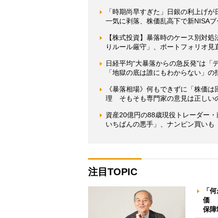
「時期尚早すぎた」日銀の利上げが
一気に剥落、株価乱高下で新NISA
【株式投資】暴落時のケース別対処
りルール厳守」、ポートフォリオ見
日経平均“大暴落からの急反発”は「
「地獄の底は誰にもわからない」の
《暴落相場》何もできずに「株価は
理 そもそも専門家の意見は正しい
資産20億円の88歳現役トレーダー
いちばんの悪手」、ナンピン買いも
注目TOPIC
「何
価 
保障