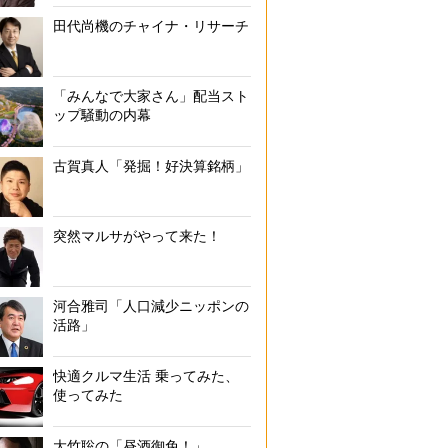
田代尚機のチャイナ・リサーチ
「みんなで大家さん」配当スト
ップ騒動の内幕
古賀真人「発掘！好決算銘柄」
突然マルサがやって来た！
河合雅司「人口減少ニッポンの
活路」
快適クルマ生活 乗ってみた、
使ってみた
大竹聡の「昼酒御免！」