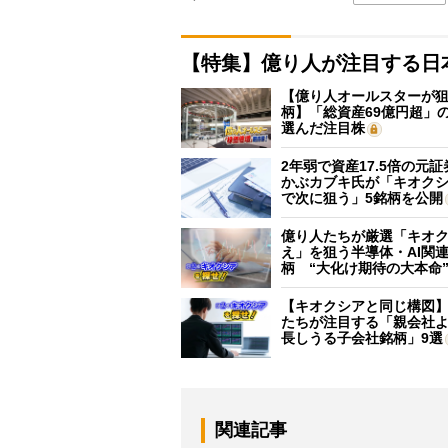
【特集】億り人が注目する日
【億り人オールスターが狙
柄】「総資産69億円超」の
選んだ注目株
2年弱で資産17.5倍の元
かぶカブキ氏が「キオク
で次に狙う」5銘柄を公開
億り人たちが厳選「キオ
え」を狙う半導体・AI関連
柄 “大化け期待の大本命
【キオクシアと同じ構図
たちが注目する「親会社
長しうる子会社銘柄」9選
関連記事