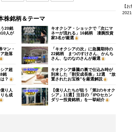
【お
202
本株銘柄＆テーマ
う20銘
キオクシア・ショックで「次にマ
10人が
ネーが流れる」16銘柄 凄腕投資
家3名が厳選
証券マン・
「キオクシアの次」に急騰期待の
シア急落
22銘柄 まつのすけさん、かんち
さん、なのなのさんが厳選
クシア超
キオクシア爆騰の裏で仕込み時が
8銘
到来した「割安成長株」12選 “放
”は？
置されたお宝株”を厳選解説
】億り人
【億り人たちが狙う「第2のキオク
よりも成
シア」11選】注目の「IPOセカン
ダリー投資銘柄」を一挙紹介