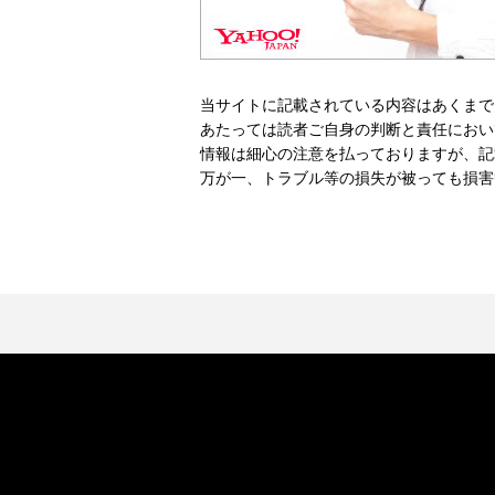
当サイトに記載されている内容はあくまで
あたっては読者ご自身の判断と責任におい
情報は細心の注意を払っておりますが、記
万が一、トラブル等の損失が被っても損害