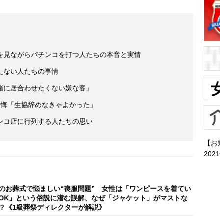
を見ながらパチンコを打つ人たちの本音と実情
たない人たちの事情
緒に居合わせたくない嫌な客」
の後悔「生協辞めなきゃよかった」
ンコ店に行列する人たちの思い
【お
202
のお葬式で悩ましい“喪服問題” 女性は「ワンピースを着てい
OK」という俗説に潜む誤解、なぜ「ジャケット」がマストな
？《1級葬祭ディレクターが解説》