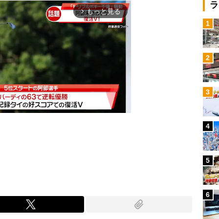
ラ
もっと見る
arrow_forward_ios
1
2
3
4
Mute
5
6