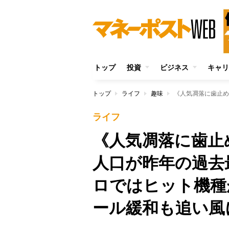
トップ
投資
ビジネス
キャリ
トップ
ライフ
趣味
ライフ
《人気凋落に歯止
人口が昨年の過去
ロではヒット機種
ール緩和も追い風