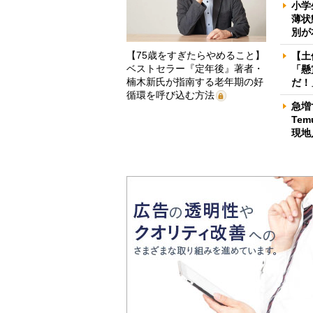
小学
薄状
別が
【75歳をすぎたらやめること】
【土
ベストセラー『定年後』著者・
「懸
楠木新氏が指南する老年期の好
だ！
循環を呼び込む方法
急増
Te
現地