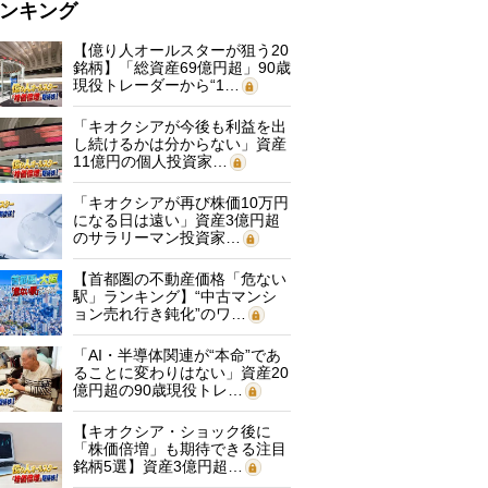
ンキング
【億り人オールスターが狙う20
銘柄】「総資産69億円超」90歳
現役トレーダーから“1…
「キオクシアが今後も利益を出
し続けるかは分からない」資産
11億円の個人投資家…
「キオクシアが再び株価10万円
になる日は遠い」資産3億円超
のサラリーマン投資家…
【首都圏の不動産価格「危ない
駅」ランキング】“中古マンシ
ョン売れ行き鈍化”のワ…
「AI・半導体関連が“本命”であ
ることに変わりはない」資産20
億円超の90歳現役トレ…
【キオクシア・ショック後に
「株価倍増」も期待できる注目
銘柄5選】資産3億円超…