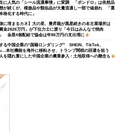
生に人気の「シール流通事情」に変調 「ボンドロ」は依然品
態が続くが、模倣品や類似品が大量流通し一部で値崩れ 「選
本格化する時代に」
俵に埋まるカネ】大の里、豊昇龍が黒星続きの名古屋場所は
賞金2826万円」が下位力士に渡り「今日はみんなで焼肉
」 金星4個配給で協会は年96万円の支出増に
する中国企業の“国籍ロンダリング” SHEIN、TikTok、
mu…本社機能を海外に移転させ、トランプ関税の回避を狙う
人を隠れ蓑にした中国企業の農業参入・土地取得への懸念も