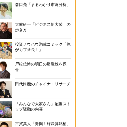
森口亮「まるわかり市況分析」
大前研一「ビジネス新大陸」の
歩き方
投資ノウハウ満載コミック「俺
がカブ番長！」
戸松信博の明日の爆騰株を探
せ！
田代尚機のチャイナ・リサーチ
「みんなで大家さん」配当スト
ップ騒動の内幕
古賀真人「発掘！好決算銘柄」