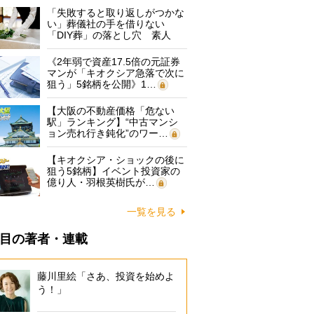
「失敗すると取り返しがつかな
い」葬儀社の手を借りない
「DIY葬」の落とし穴 素人
に…
《2年弱で資産17.5倍の元証券
マンが「キオクシア急落で次に
狙う」5銘柄を公開》1…
【大阪の不動産価格「危ない
駅」ランキング】“中古マンシ
ョン売れ行き鈍化”のワー…
【キオクシア・ショックの後に
狙う5銘柄】イベント投資家の
億り人・羽根英樹氏が…
一覧を見る
目の著者・連載
藤川里絵「さあ、投資を始めよ
う！」