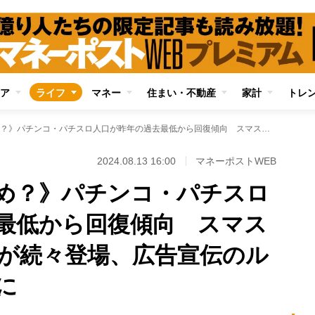
ア
ライフ
マネー
住まい・不動産
家計
トレ
《人気凋落に歯止め？》パチンコ・パチスロ人口が昨年の過去最低から回復傾向 スマスロではヒット機種が続々登場、広告宣伝のルール緩和も追い風に
2024.08.13 16:00
マネーポストWEB
め？》パチンコ・パチスロ
最低から回復傾向 スマス
が続々登場、広告宣伝のル
に