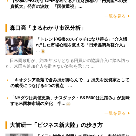
【令和のPKOか】GPIFをめぐる片山財務相の「円資産への投
資拡大」発言の波紋 「国債重視」…
一覧を見る
森口亮「まるわかり市況分析」
「トレンド転換のスイッチになり得る」“介入慣
れ”した市場心理を変える「日米協調為替介入」
…
日米両政府が、約28年ぶりとなる円買いの協調介入に踏み切っ
た。米国も追加介入を辞さない姿勢を示して…
「キオクシア急落で含み損が膨らんで…」損失を投資家として
の成長につなげる4つの視点 …
「NYダウは高値更新、ナスダック・S&P500は足踏み」が意味
する米国株市場の変化 半…
一覧を見る
大前研一「ビジネス新大陸」の歩き方