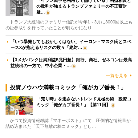
「イラン戦争を利用して儲けている」利益相反と
の批判が強まるトランプファミリーの不正蓄財
疑…
トランプ大統領のファミリー信託が今年1～3月に3000回以上も
の証券取引を行っていたことが明らかになり…
「いつ暴発してもおかしくはない」イーロン・マスク氏とスペ
ースXが抱えるリスクの数々「絶対…
【3メガバンクは純利益5兆円超】銀行、商社、ゼネコンは最高
益続出の一方で、中小企業・…
一覧を見る
投資ノウハウ満載コミック「俺がカブ番長！」
「売り時」を逃さないトレンド見極め術 投資コ
ミック「俺がカブ番長！」【第11回】
かつて投資情報雑誌「マネーポスト」にて、圧倒的な情報量が
詰め込まれた「天下無敵の株コミック」とし…