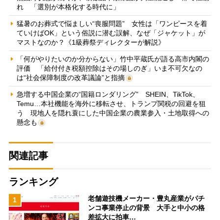
れ 「選別が本格化する時代に」
猛暑のお葬式で悩ましい“喪服問題” 女性は「ワンピースを着
ていけばOK」という俗説に潜む誤解、なぜ「ジャケット」が
マストなのか？《1級葬祭ディレクターが解説》
「何がやりたいのか分からない」竹中平蔵氏が語る高市内閣の
評価 「給付付き税額控除はその場しのぎ」いま不可欠なの
は“社会保障制度の改革議論”と指摘
急増する中国企業の“国籍ロンダリング” SHEIN、TikTok、
Temu…本社機能を海外に移転させ、トランプ関税の回避を狙
う 現地人を隠れ蓑にした中国企業の農業参入・土地取得への
懸念も
関連記事
ランキング
老舗遊技機メーカー・豊丸産業がパチ
1
ンコ事業停止の背景 大手と中小の格
差拡大に拍車…