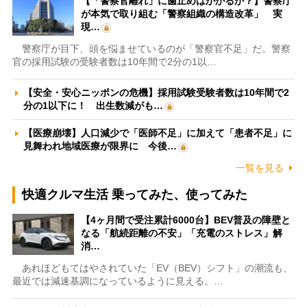
【「警察官離れ」に歯止めはかかるか？】警察庁
が本気で取り組む「警察組織の構造改革」 実
現…
警察庁が目下、頭を悩ませているのが「警察官不足」だ。警察
官の採用試験の受験者数は10年間で2分の1以…
【安全・安心ニッポンの危機】採用試験受験者数は10年間で2
分の1以下に！ 出生数減がも…
【医療崩壊】人口減少で「医師不足」に加えて「患者不足」に
見舞われ地域医療が限界に 今後…
一覧を見る
快適クルマ生活 乗ってみた、使ってみた
【4ヶ月間で受注累計6000台】BEV普及の障壁と
なる「航続距離の不安」「充電のストレス」解
消…
あれほどもてはやされていた「EV（BEV）シフト」の潮流も、
最近では減速基調になっているように見える。…