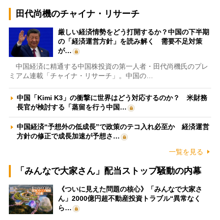
田代尚機のチャイナ・リサーチ
厳しい経済情勢をどう打開するか？中国の下半期
の「経済運営方針」を読み解く 需要不足対策
が…
中国経済に精通する中国株投資の第一人者・田代尚機氏のプレ
ミアム連載「チャイナ・リサーチ」。中国の…
中国「Kimi K3」の衝撃に世界はどう対応するのか？ 米財務
長官が検討する「蒸留を行う中国…
中国経済“予想外の低成長”で政策のテコ入れ必至か 経済運営
方針の修正で成長加速が予想さ…
一覧を見る
「みんなで大家さん」配当ストップ騒動の内幕
《ついに見えた問題の核心》「みんなで大家さ
ん」2000億円超不動産投資トラブル“異常なく
ら…