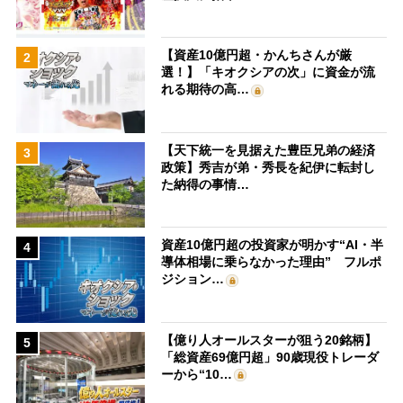
【資産10億円超・かんちさんが厳
2
選！】「キオクシアの次」に資金が流
れる期待の高…
【天下統一を見据えた豊臣兄弟の経済
3
政策】秀吉が弟・秀長を紀伊に転封し
た納得の事情…
資産10億円超の投資家が明かす“AI・半
4
導体相場に乗らなかった理由” フルポ
ジション…
【億り人オールスターが狙う20銘柄】
5
「総資産69億円超」90歳現役トレーダ
ーから“10…