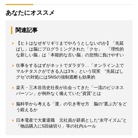
あなたにオススメ
関連記事
【ヒトはなぜギリギリまでやろうとしないのか】「先延
ばし」は脳にプログラミングされた「クセ」 「理性的
な新しい脳」は「本能的な古い脳」の怠惰に負けやすい
仕事をするはずがネットでダラダラ…「オンライン上で
マルチタスクができる人は3％」という現実 “先延ばし
グセ”の対処にはSNSの強制遮断も効果的
楽天・三木谷浩史社長が出会ってきた「一流のビジネス
パーソン」が例外なく備えていた“資質”とは
脳科学から考える「運」の引き寄せ方 脳の“選ぶ力”をど
う鍛えるか
日本電産で大量退職 元社員が辟易とした“永守イズム”と
「物品購入に5回値切り」等の社内ルール