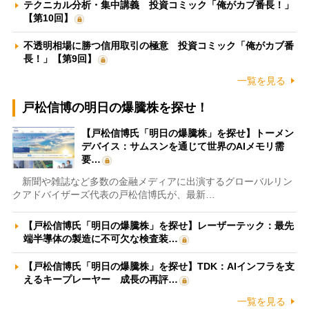
テクニカル分析・集中講義 投資コミック「俺がカブ番長！」
【第10回】
不透明相場に勝つ信用取引の極意 投資コミック「俺がカブ番
長！」【第9回】
一覧を見る
戸松信博の明日の爆騰株を探せ！
【戸松信博氏「明日の爆騰株」を探せ】トーメン
デバイス：サムスンを通じて世界のAIメモリ需
要…
新聞や雑誌など多数の金融メディアに出演するグローバルリン
クアドバイザーズ代表の戸松信博氏が、最新…
【戸松信博氏「明日の爆騰株」を探せ】レーザーテック：最先
端半導体の製造に不可欠な検査装…
【戸松信博氏「明日の爆騰株」を探せ】TDK：AIインフラを支
えるキープレーヤー 成長の再評…
一覧を見る