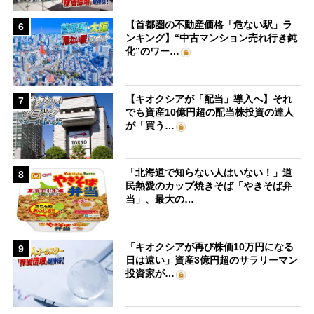
【首都圏の不動産価格「危ない駅」ラ
6
ンキング】“中古マンション売れ行き鈍
化”のワー…
【キオクシアが「配当」導入へ】それ
7
でも資産10億円超の配当株投資の達人
が「買う…
「北海道で知らない人はいない！」道
8
民熱愛のカップ焼きそば「やきそば弁
当」、最大の…
「キオクシアが再び株価10万円になる
9
日は遠い」資産3億円超のサラリーマン
投資家が…