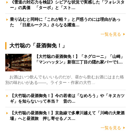
《雪道の対応力を検証》シビアな状況で実感した「フォレスタ
ー」の真価 「ターボ」と「スト…
乗り込むと同時に「これが軽？」と戸惑うのには理由があっ
た 「日産ルークス」さらなる躍進…
一覧を見る
大竹聡の「昼酒御免！」
【大竹聡の昼酒御免！】「ネグローニ」「山崎」
「マンハッタン」新宿三丁目の隠れ家バーで1…
お酒はいつ飲んでもいいものだが、昼から飲むお酒にはまた格
別の味わいがある――。ライター・作家の大竹…
【大竹聡の昼酒御免！】今の若者は「なめろう」や「キヌカツ
ギ」を知らないって本当？ 昔の…
【大竹聡の昼酒御免！】京急線で多摩川越えて「川崎の大衆酒
場」へと昼酒旅 押し寄せるノス…
一覧を見る