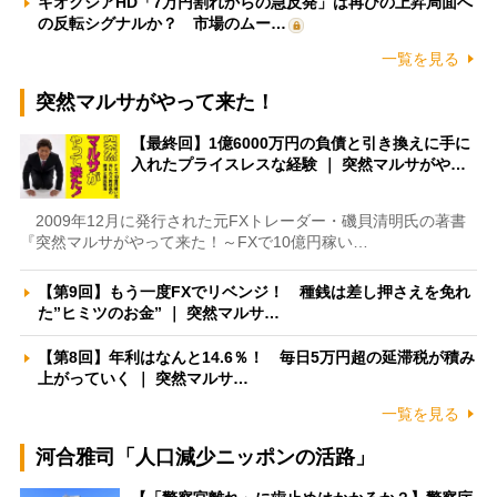
キオクシアHD「7万円割れからの急反発」は再びの上昇局面へ
の反転シグナルか？ 市場のムー…
一覧を見る
突然マルサがやって来た！
【最終回】1億6000万円の負債と引き換えに手に
入れたプライスレスな経験 ｜ 突然マルサがや…
2009年12月に発行された元FXトレーダー・磯貝清明氏の著書
『突然マルサがやって来た！～FXで10億円稼い…
【第9回】もう一度FXでリベンジ！ 種銭は差し押さえを免れ
た”ヒミツのお金” ｜ 突然マルサ…
【第8回】年利はなんと14.6％！ 毎日5万円超の延滞税が積み
上がっていく ｜ 突然マルサ…
一覧を見る
河合雅司「人口減少ニッポンの活路」