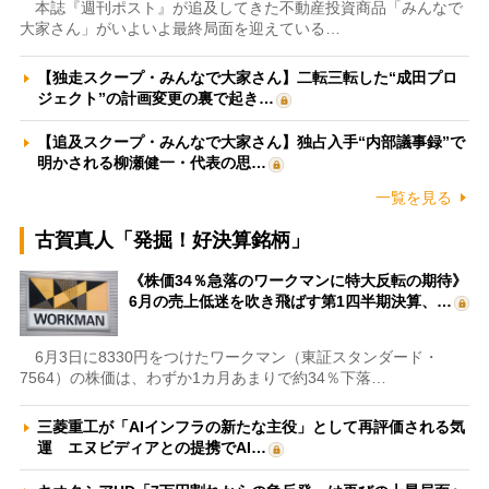
本誌『週刊ポスト』が追及してきた不動産投資商品「みんなで
大家さん」がいよいよ最終局面を迎えている…
【独走スクープ・みんなで大家さん】二転三転した“成田プロ
ジェクト”の計画変更の裏で起き…
【追及スクープ・みんなで大家さん】独占入手“内部議事録”で
明かされる柳瀬健一・代表の思…
一覧を見る
古賀真人「発掘！好決算銘柄」
《株価34％急落のワークマンに特大反転の期待》
6月の売上低迷を吹き飛ばす第1四半期決算、…
6月3日に8330円をつけたワークマン（東証スタンダード・
7564）の株価は、わずか1カ月あまりで約34％下落…
三菱重工が「AIインフラの新たな主役」として再評価される気
運 エヌビディアとの提携でAI…