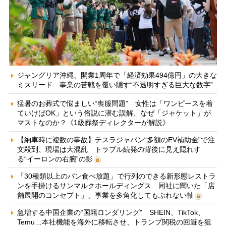
ジャングリア沖縄、開業1周年で「経済効果494億円」の大きな
ミスリード 事業の苦戦を覆い隠す“不透明すぎる巨大な数字”
猛暑のお葬式で悩ましい“喪服問題” 女性は「ワンピースを着
ていけばOK」という俗説に潜む誤解、なぜ「ジャケット」が
マストなのか？《1級葬祭ディレクターが解説》
【納車時に複数の事故】テスラジャパン“多額のEV補助金”で注
文殺到、現場は大混乱 トラブル続発の背後に見え隠れす
る“イーロンの右腕”の影
「30種類以上のパン食べ放題」で行列のできる新形態レストラ
ンを手掛けるサンマルクホールディングス 同社に聞いた「店
舗展開のコンセプト」、事業を多角化してもぶれない軸
急増する中国企業の“国籍ロンダリング” SHEIN、TikTok、
Temu…本社機能を海外に移転させ、トランプ関税の回避を狙