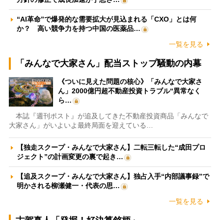
“AI革命”で爆発的な需要拡大が見込まれる「CXO」とは何
か？ 高い競争力を持つ中国の医薬品…
一覧を見る
「みんなで大家さん」配当ストップ騒動の内幕
《ついに見えた問題の核心》「みんなで大家さ
ん」2000億円超不動産投資トラブル“異常なく
ら…
本誌『週刊ポスト』が追及してきた不動産投資商品「みんなで
大家さん」がいよいよ最終局面を迎えている…
【独走スクープ・みんなで大家さん】二転三転した“成田プロ
ジェクト”の計画変更の裏で起き…
【追及スクープ・みんなで大家さん】独占入手“内部議事録”で
明かされる柳瀬健一・代表の思…
一覧を見る