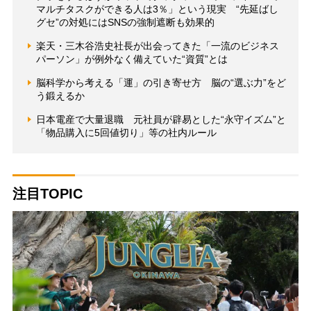
マルチタスクができる人は3％」という現実 “先延ばし
グセ”の対処にはSNSの強制遮断も効果的
楽天・三木谷浩史社長が出会ってきた「一流のビジネス
パーソン」が例外なく備えていた“資質”とは
脳科学から考える「運」の引き寄せ方 脳の“選ぶ力”をど
う鍛えるか
日本電産で大量退職 元社員が辟易とした“永守イズム”と
「物品購入に5回値切り」等の社内ルール
注目TOPIC