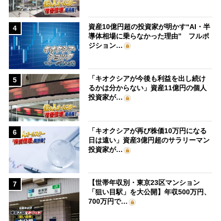
資産10億円超の投資家が明かす“AI・半
4
導体相場に乗らなかった理由” フルポ
ジション…
「キオクシアが今後も利益を出し続け
5
るかは分からない」資産11億円の個人
投資家が…
「キオクシアが再び株価10万円になる
6
日は遠い」資産3億円超のサラリーマン
投資家が…
【世帯年収別・東京23区マンション
7
「狙い目駅」を大公開】年収500万円、
700万円で…