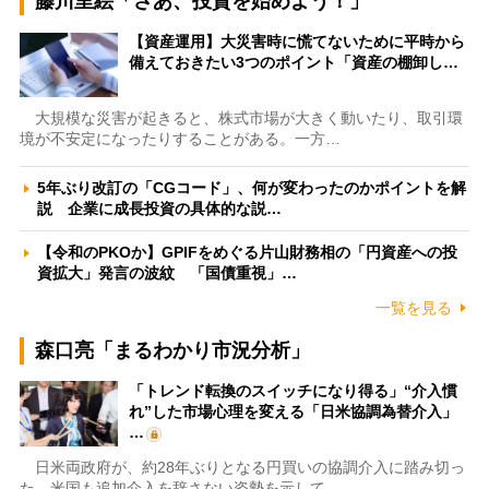
藤川里絵「さあ、投資を始めよう！」
【資産運用】大災害時に慌てないために平時から
備えておきたい3つのポイント「資産の棚卸し…
大規模な災害が起きると、株式市場が大きく動いたり、取引環
境が不安定になったりすることがある。一方…
5年ぶり改訂の「CGコード」、何が変わったのかポイントを解
説 企業に成長投資の具体的な説…
【令和のPKOか】GPIFをめぐる片山財務相の「円資産への投
資拡大」発言の波紋 「国債重視」…
一覧を見る
森口亮「まるわかり市況分析」
「トレンド転換のスイッチになり得る」“介入慣
れ”した市場心理を変える「日米協調為替介入」
…
日米両政府が、約28年ぶりとなる円買いの協調介入に踏み切っ
た。米国も追加介入を辞さない姿勢を示して…