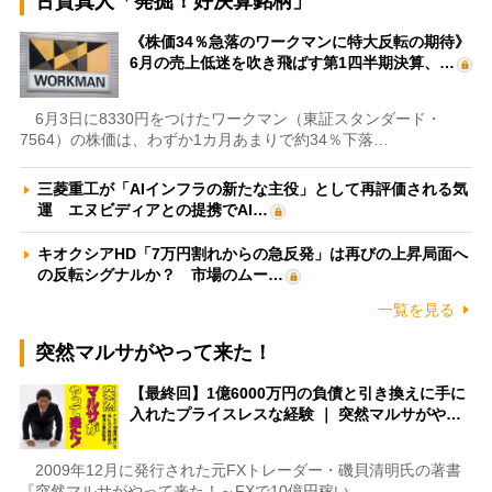
古賀真人「発掘！好決算銘柄」
《株価34％急落のワークマンに特大反転の期待》
6月の売上低迷を吹き飛ばす第1四半期決算、…
6月3日に8330円をつけたワークマン（東証スタンダード・
7564）の株価は、わずか1カ月あまりで約34％下落…
三菱重工が「AIインフラの新たな主役」として再評価される気
運 エヌビディアとの提携でAI…
キオクシアHD「7万円割れからの急反発」は再びの上昇局面へ
の反転シグナルか？ 市場のムー…
一覧を見る
突然マルサがやって来た！
【最終回】1億6000万円の負債と引き換えに手に
入れたプライスレスな経験 ｜ 突然マルサがや…
2009年12月に発行された元FXトレーダー・磯貝清明氏の著書
『突然マルサがやって来た！～FXで10億円稼い…