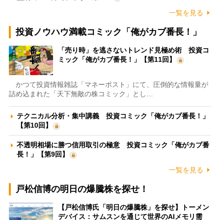
一覧を見る
投資ノウハウ満載コミック「俺がカブ番長！」
「売り時」を逃さないトレンド見極め術 投資コ
ミック「俺がカブ番長！」【第11回】
かつて投資情報雑誌「マネーポスト」にて、圧倒的な情報量が
詰め込まれた「天下無敵の株コミック」とし…
テクニカル分析・集中講義 投資コミック「俺がカブ番長！」
【第10回】
不透明相場に勝つ信用取引の極意 投資コミック「俺がカブ番
長！」【第9回】
一覧を見る
戸松信博の明日の爆騰株を探せ！
【戸松信博氏「明日の爆騰株」を探せ】トーメン
デバイス：サムスンを通じて世界のAIメモリ需