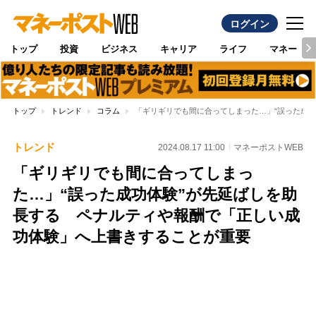
ログイン
トップ
投資
ビジネス
キャリア
ライフ
マネー
トップ
トレンド
コラム
「ギリギリでも間に合ってしまった…」“誤った成
トレンド
2024.08.17 11:00
マネーポストWEB
「ギリギリでも間に合ってしまっ
た…」“誤った成功体験”が先延ばしを助
長する ペナルティや報酬で「正しい成
功体験」へ上書きすることが重要
Loaded
:
100.00%
/
Unmute