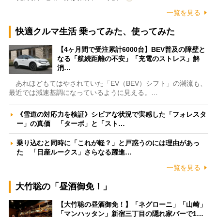
一覧を見る
快適クルマ生活 乗ってみた、使ってみた
【4ヶ月間で受注累計6000台】BEV普及の障壁と
なる「航続距離の不安」「充電のストレス」解
消…
あれほどもてはやされていた「EV（BEV）シフト」の潮流も、
最近では減速基調になっているように見える。…
《雪道の対応力を検証》シビアな状況で実感した「フォレスタ
ー」の真価 「ターボ」と「スト…
乗り込むと同時に「これが軽？」と戸惑うのには理由があっ
た 「日産ルークス」さらなる躍進…
一覧を見る
大竹聡の「昼酒御免！」
【大竹聡の昼酒御免！】「ネグローニ」「山崎」
「マンハッタン」新宿三丁目の隠れ家バーで1…