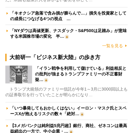
「キオクシア急落で含み損が膨らんで…」損失を投資家として
の成長につなげる4つの視点 …
「NYダウは高値更新、ナスダック・S&P500は足踏み」が意味
する米国株市場の変化 半…
一覧を見る
大前研一「ビジネス新大陸」の歩き方
「イラン戦争を利用して儲けている」利益相反と
の批判が強まるトランプファミリーの不正蓄財
疑…
トランプ大統領のファミリー信託が今年1～3月に3000回以上も
の証券取引を行っていたことが明らかになり…
「いつ暴発してもおかしくはない」イーロン・マスク氏とスペ
ースXが抱えるリスクの数々「絶対…
【3メガバンクは純利益5兆円超】銀行、商社、ゼネコンは最高
益続出の一方で、中小企業・…