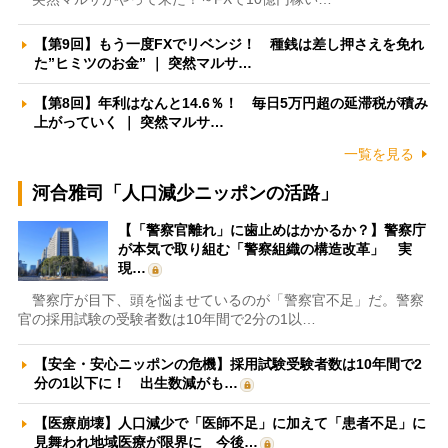
【第9回】もう一度FXでリベンジ！ 種銭は差し押さえを免れ
た”ヒミツのお金” ｜ 突然マルサ…
【第8回】年利はなんと14.6％！ 毎日5万円超の延滞税が積み
上がっていく ｜ 突然マルサ…
一覧を見る
河合雅司「人口減少ニッポンの活路」
【「警察官離れ」に歯止めはかかるか？】警察庁
が本気で取り組む「警察組織の構造改革」 実
現…
警察庁が目下、頭を悩ませているのが「警察官不足」だ。警察
官の採用試験の受験者数は10年間で2分の1以…
【安全・安心ニッポンの危機】採用試験受験者数は10年間で2
分の1以下に！ 出生数減がも…
【医療崩壊】人口減少で「医師不足」に加えて「患者不足」に
見舞われ地域医療が限界に 今後…