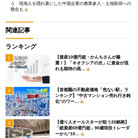
う 現地人を隠れ蓑にした中国企業の農業参入・土地取得への
懸念も
関連記事
ランキング
【資産10億円超・かんちさんが厳
1
選！】「キオクシアの次」に資金が流
れる期待の高…
【首都圏の不動産価格「危ない駅」ラ
2
ンキング】“中古マンション売れ行き鈍
化”のワー…
【億り人オールスターが狙う20銘柄】
3
「総資産69億円超」90歳現役トレーダ
ーから“10…