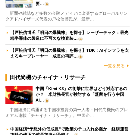
要…
新聞や雑誌など多数の金融メディアに出演するグローバルリン
クアドバイザーズ代表の戸松信博氏が、最新…
【戸松信博氏「明日の爆騰株」を探せ】レーザーテック：最先
端半導体の製造に不可欠な検査装…
【戸松信博氏「明日の爆騰株」を探せ】TDK：AIインフラを支
えるキープレーヤー 成長の再評…
一覧を見る
田代尚機のチャイナ・リサーチ
中国「Kimi K3」の衝撃に世界はどう対応するの
か？ 米財務長官が検討する「蒸留を行う中国
AI…
中国経済に精通する中国株投資の第一人者・田代尚機氏のプレ
ミアム連載「チャイナ・リサーチ」。中国企…
中国経済“予想外の低成長”で政策のテコ入れ必至か 経済運営
方針の修正で成長加速が予想さ…