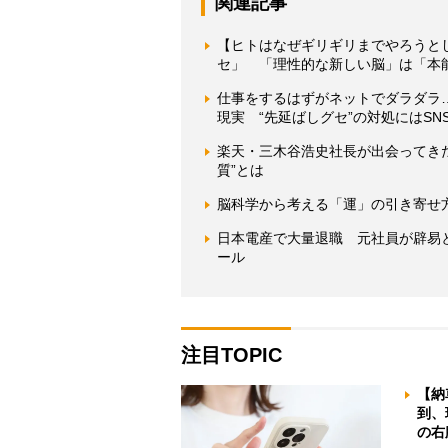
関連記事
【ヒトはなぜギリギリまでやろうと
セ」 「理性的な新しい脳」は「本
仕事をするはずがネットでダラダラ
現実 “先延ばしグセ”の対処にはS
楽天・三木谷浩史社長が出会ってき
質”とは
脳科学から考える「運」の引き寄せ方
日本電産で大量退職 元社員が辟易と
ール
注目TOPIC
【納
到、
の右