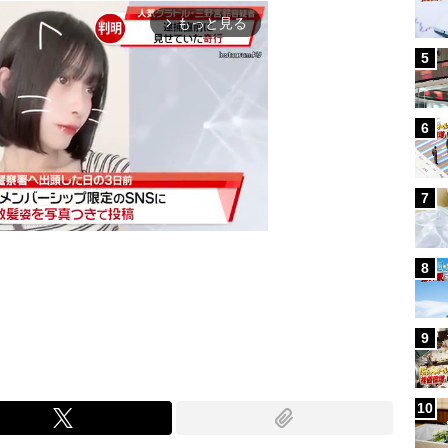
もっと見る
arrow_forward_ios
5
6
7
8
Mute
9
10