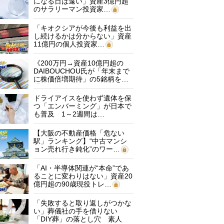
になる日は遠い」資産3億円超
のサラリーマン投資家…
「キオクシアが今後も利益を出
し続けるかは分からない」資産
11億円の個人投資家…
《200万円→資産10億円超の
DAIBOUCHOU氏が「年末まで
に株価倍増期待」の5銘柄を…
ドライアイスを使わず遺体を保
つ「エンバーミング」が日本で
も普及 1～2週間は…
【大阪の不動産価格「危ない
駅」ランキング】“中古マンシ
ョン売れ行き鈍化”のワー…
「AI・半導体関連が“本命”であ
ることに変わりはない」資産20
億円超の90歳現役トレ…
「失敗すると取り返しがつかな
い」葬儀社の手を借りない
「DIY葬」の落とし穴 素人