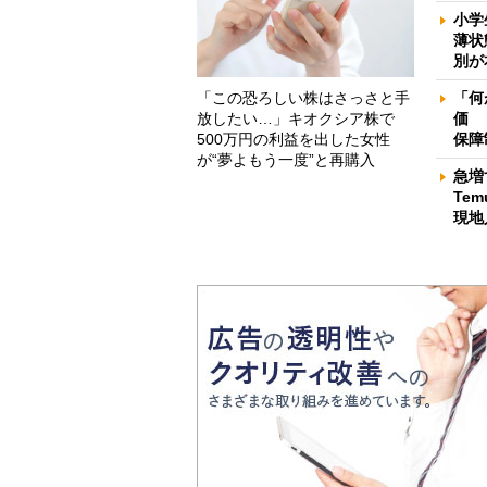
小学
薄状
別が
「この恐ろしい株はさっさと手
「何
放したい…」キオクシア株で
価 
500万円の利益を出した女性
保障
が“夢よもう一度”と再購入
急増
Te
現地