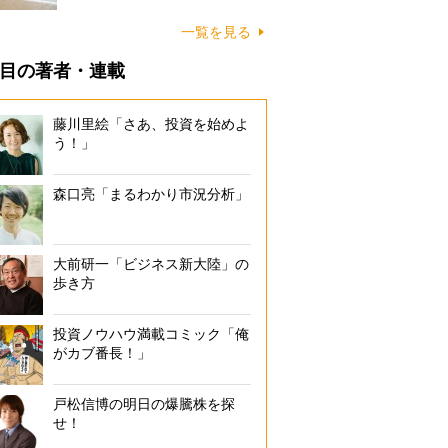
に…
一覧を見る
目の著者・連載
藤川里絵「さあ、投資を始めよ
う！」
森口亮「まるわかり市況分析」
大前研一「ビジネス新大陸」の
歩き方
投資ノウハウ満載コミック「俺
がカブ番長！」
戸松信博の明日の爆騰株を探
せ！