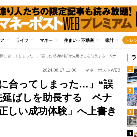
ア
ライフ
マネー
住まい・不動産
家計
トレ
「ギリギリでも間に合ってしまった…」“誤った成功体験”が先延ばしを助長する ペナルティや報酬で「正しい成功体験」へ上書きすることが重要
ラ
1
2024.08.17 11:00
マネーポストWEB
に合ってしまった…」“誤
2
先延ばしを助長する ペナ
正しい成功体験」へ上書き
3
4