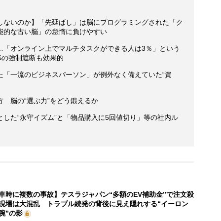
しないのか】「先延ばし」は脳にプログラミングされた「ク
能的な古い脳」の怠惰に負けやすい
…「オンライン上でマルチタスクができる人は3％」という
NSの強制遮断も効果的
た「一流のビジネスパーソン」が例外なく備えていた“資
 脳の“選ぶ力”をどう鍛えるか
した“永守イズム”と「物品購入に5回値切り」等の社内ル
車時に複数の事故】テスラジャパン“多額のEV補助金”で注文殺
現場は大混乱 トラブル続発の背後に見え隠れする“イーロン
腕”の影