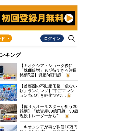
ンド
ログイン
ンキング
【キオクシア・ショック後に
「株価倍増」も期待できる注目
銘柄5選】資産3億円超…
【首都圏の不動産価格「危ない
駅」ランキング】“中古マンシ
ョン売れ行き鈍化”のワ…
【億り人オールスターが狙う20
銘柄】「総資産69億円超」90歳
現役トレーダーから“1…
「キオクシアが再び株価10万円