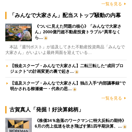
一覧を見る
「みんなで大家さん」配当ストップ騒動の内幕
《ついに見えた問題の核心》「みんなで大家さ
ん」2000億円超不動産投資トラブル“異常なく
ら…
本誌『週刊ポスト』が追及してきた不動産投資商品「みんなで
大家さん」がいよいよ最終局面を迎えている…
【独走スクープ・みんなで大家さん】二転三転した“成田プロ
ジェクト”の計画変更の裏で起き…
【追及スクープ・みんなで大家さん】独占入手“内部議事録”で
明かされる柳瀬健一・代表の思…
一覧を見る
古賀真人「発掘！好決算銘柄」
《株価34％急落のワークマンに特大反転の期待》
6月の売上低迷を吹き飛ばす第1四半期決算、…