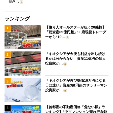
懸念も
ランキング
【億り人オールスターが狙う20銘柄】
1
「総資産69億円超」90歳現役トレーダ
ーから“10…
「キオクシアが今後も利益を出し続け
2
るかは分からない」資産11億円の個人
投資家が…
「キオクシアが再び株価10万円になる
3
日は遠い」資産3億円超のサラリーマン
投資家が…
【首都圏の不動産価格「危ない駅」ラ
4
ンキング】“中古マンション売れ行き鈍