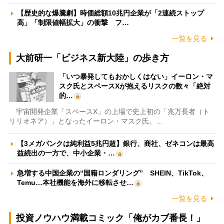
【歴史的な爆騰劇】時価総額10兆円企業が「2連続ストップ
高」「制限値幅拡大」の衝撃 フ…
一覧を見る
大前研一「ビジネス新大陸」の歩き方
「いつ暴発してもおかしくはない」イーロン・マ
スク氏とスペースXが抱えるリスクの数々「絶対
的…
宇宙開発企業「スペースX」の上場で史上初の「兆万長者（ト
リリオネア）」となったイーロン・マスク氏。…
【3メガバンクは純利益5兆円超】銀行、商社、ゼネコンは最高
益続出の一方で、中小企業・…
急増する中国企業の“国籍ロンダリング” SHEIN、TikTok、
Temu…本社機能を海外に移転させ…
一覧を見る
投資ノウハウ満載コミック「俺がカブ番長！」