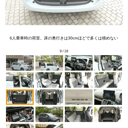
シ
6人乗車時の荷室。床の奥行きは30cmほどで多くは積めない
9
/
18