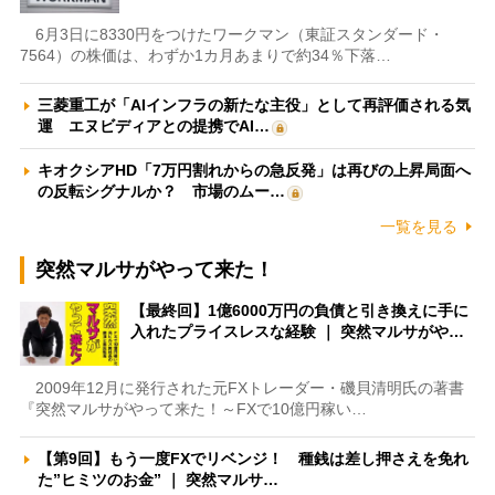
6月3日に8330円をつけたワークマン（東証スタンダード・
7564）の株価は、わずか1カ月あまりで約34％下落…
三菱重工が「AIインフラの新たな主役」として再評価される気
運 エヌビディアとの提携でAI…
キオクシアHD「7万円割れからの急反発」は再びの上昇局面へ
の反転シグナルか？ 市場のムー…
一覧を見る
突然マルサがやって来た！
【最終回】1億6000万円の負債と引き換えに手に
入れたプライスレスな経験 ｜ 突然マルサがや…
2009年12月に発行された元FXトレーダー・磯貝清明氏の著書
『突然マルサがやって来た！～FXで10億円稼い…
【第9回】もう一度FXでリベンジ！ 種銭は差し押さえを免れ
た”ヒミツのお金” ｜ 突然マルサ…