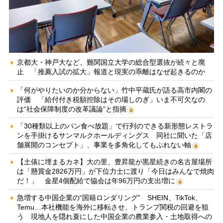
京都大・神戸大など、難関国立大学の総合型選抜が続々と廃
止 「推薦入試の拡大」報道と現実の乖離はなぜ起きるのか
「何がやりたいのか分からない」竹中平蔵氏が語る高市内閣の
評価 「給付付き税額控除はその場しのぎ」いま不可欠なの
は“社会保障制度の改革議論”と指摘
「30種類以上のパン食べ放題」で行列のできる新形態レストラ
ンを手掛けるサンマルクホールディングス 同社に聞いた「店
舗展開のコンセプト」、事業を多角化してもぶれない軸
【土俵に埋まるカネ】大の里、豊昇龍が黒星続きの名古屋場所
は「懸賞金2826万円」が下位力士に渡り「今日はみんなで焼肉
だ！」 金星4個配給で協会は年96万円の支出増に
急増する中国企業の“国籍ロンダリング” SHEIN、TikTok、
Temu…本社機能を海外に移転させ、トランプ関税の回避を狙
う 現地人を隠れ蓑にした中国企業の農業参入・土地取得への