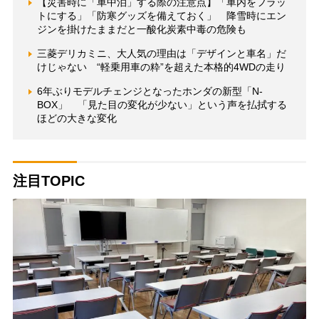
【災害時に「車中泊」する際の注意点】「車内をフラッ
トにする」「防寒グッズを備えておく」 降雪時にエン
ジンを掛けたままだと一酸化炭素中毒の危険も
三菱デリカミニ、大人気の理由は「デザインと車名」だ
けじゃない “軽乗用車の粋”を超えた本格的4WDの走り
6年ぶりモデルチェンジとなったホンダの新型「N-
BOX」 「見た目の変化が少ない」という声を払拭する
ほどの大きな変化
注目TOPIC