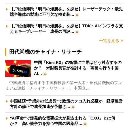
【戸松信博氏「明日の爆騰株」を探せ】レーザーテック：最先
端半導体の製造に不可欠な検査装…
【戸松信博氏「明日の爆騰株」を探せ】TDK：AIインフラを支
えるキープレーヤー 成長の再評…
一覧を見る
田代尚機のチャイナ・リサーチ
中国「Kimi K3」の衝撃に世界はどう対応するの
か？ 米財務長官が検討する「蒸留を行う中国
AI…
中国経済に精通する中国株投資の第一人者・田代尚機氏のプレ
ミアム連載「チャイナ・リサーチ」。中国企…
中国経済“予想外の低成長”で政策のテコ入れ必至か 経済運営
方針の修正で成長加速が予想さ…
“AI革命”で爆発的な需要拡大が見込まれる「CXO」とは何
か？ 高い競争力を持つ中国の医薬品…