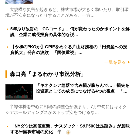
大規模な災害が起きると、株式市場が大きく動いたり、取引環
境が不安定になったりすることがある。一方…
5年ぶり改訂の「CGコード」、何が変わったのかポイントを解
説 企業に成長投資の具体的な説…
【令和のPKOか】GPIFをめぐる片山財務相の「円資産への投
資拡大」発言の波紋 「国債重視」…
一覧を見る
森口亮「まるわかり市況分析」
「キオクシア急落で含み損が膨らんで…」損失を
投資家としての成長につなげる4つの視点 「…
半導体株を中心に相場の調整色が強まり、7月中旬にはキオク
シアホールディングスがストップ安をつけるな…
「NYダウは高値更新、ナスダック・S&P500は足踏み」が意味
する米国株市場の変化 半…