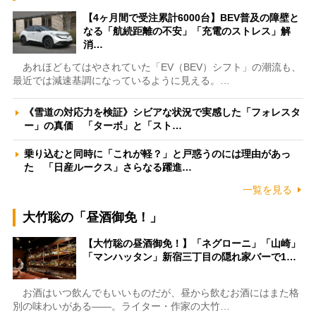
【4ヶ月間で受注累計6000台】BEV普及の障壁と
なる「航続距離の不安」「充電のストレス」解
消…
あれほどもてはやされていた「EV（BEV）シフト」の潮流も、
最近では減速基調になっているように見える。…
《雪道の対応力を検証》シビアな状況で実感した「フォレスタ
ー」の真価 「ターボ」と「スト…
乗り込むと同時に「これが軽？」と戸惑うのには理由があっ
た 「日産ルークス」さらなる躍進…
一覧を見る
大竹聡の「昼酒御免！」
【大竹聡の昼酒御免！】「ネグローニ」「山崎」
「マンハッタン」新宿三丁目の隠れ家バーで1…
お酒はいつ飲んでもいいものだが、昼から飲むお酒にはまた格
別の味わいがある――。ライター・作家の大竹…