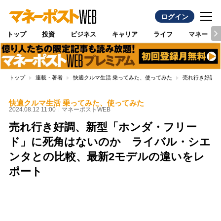
ログイン
トップ
投資
ビジネス
キャリア
ライフ
マネー
トップ
連載・著者
快適クルマ生活 乗ってみた、使ってみた
売れ行き好調、
快適クルマ生活 乗ってみた、使ってみた
2024.08.12 11:00
マネーポストWEB
売れ行き好調、新型「ホンダ・フリー
ド」に死角はないのか ライバル・シエ
ンタとの比較、最新2モデルの違いをレ
ポート
Loaded
:
100.00%
/
Unmute