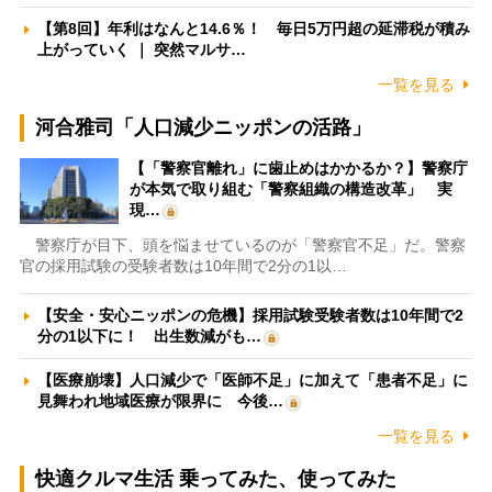
【第8回】年利はなんと14.6％！ 毎日5万円超の延滞税が積み
上がっていく ｜ 突然マルサ…
一覧を見る
河合雅司「人口減少ニッポンの活路」
【「警察官離れ」に歯止めはかかるか？】警察庁
が本気で取り組む「警察組織の構造改革」 実
現…
警察庁が目下、頭を悩ませているのが「警察官不足」だ。警察
官の採用試験の受験者数は10年間で2分の1以…
【安全・安心ニッポンの危機】採用試験受験者数は10年間で2
分の1以下に！ 出生数減がも…
【医療崩壊】人口減少で「医師不足」に加えて「患者不足」に
見舞われ地域医療が限界に 今後…
一覧を見る
快適クルマ生活 乗ってみた、使ってみた