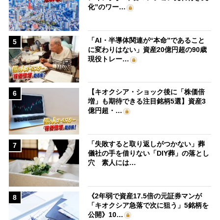
化”のワー…
「AI・半導体関連が“本命”であること
5
に変わりはない」資産20億円超の90歳
現役トレー…
【キオクシア・ショック後に「株価倍
6
増」も期待できる注目銘柄5選】資産3
億円超・…
「失敗すると取り返しがつかない」葬
7
儀社の手を借りない「DIY葬」の落とし
穴 素人には…
《2年弱で資産17.5倍の元証券マンが
8
「キオクシア急落で次に狙う」5銘柄を
公開》10…