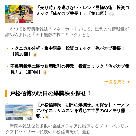
「売り時」を逃さないトレンド見極め術 投資コ
ミック「俺がカブ番長！」【第11回】
かつて投資情報雑誌「マネーポスト」にて、圧倒的な情報量が
詰め込まれた「天下無敵の株コミック」とし…
テクニカル分析・集中講義 投資コミック「俺がカブ番長！」
【第10回】
不透明相場に勝つ信用取引の極意 投資コミック「俺がカブ番
長！」【第9回】
一覧を見る
戸松信博の明日の爆騰株を探せ！
【戸松信博氏「明日の爆騰株」を探せ】トーメン
デバイス：サムスンを通じて世界のAIメモリ需
要…
新聞や雑誌など多数の金融メディアに出演するグローバルリン
クアドバイザーズ代表の戸松信博氏が、最新…