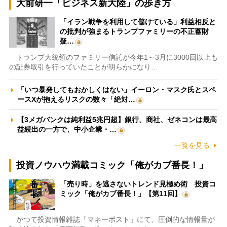
大前研一「ビジネス新大陸」の歩き方
「イラン戦争を利用して儲けている」利益相反と
の批判が強まるトランプファミリーの不正蓄財
疑…
トランプ大統領のファミリー信託が今年1～3月に3000回以上も
の証券取引を行っていたことが明らかになり…
「いつ暴発してもおかしくはない」イーロン・マスク氏とスペ
ースXが抱えるリスクの数々「絶対…
【3メガバンクは純利益5兆円超】銀行、商社、ゼネコンは最高
益続出の一方で、中小企業・…
一覧を見る
投資ノウハウ満載コミック「俺がカブ番長！」
「売り時」を逃さないトレンド見極め術 投資コ
ミック「俺がカブ番長！」【第11回】
かつて投資情報雑誌「マネーポスト」にて、圧倒的な情報量が