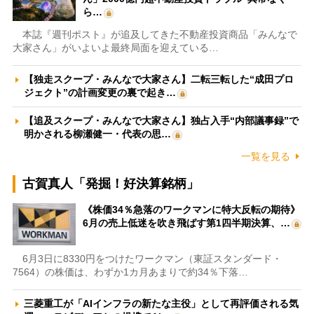
ら…
本誌『週刊ポスト』が追及してきた不動産投資商品「みんなで
大家さん」がいよいよ最終局面を迎えている…
【独走スクープ・みんなで大家さん】二転三転した“成田プロ
ジェクト”の計画変更の裏で起き…
【追及スクープ・みんなで大家さん】独占入手“内部議事録”で
明かされる柳瀬健一・代表の思…
一覧を見る
古賀真人「発掘！好決算銘柄」
《株価34％急落のワークマンに特大反転の期待》
6月の売上低迷を吹き飛ばす第1四半期決算、…
6月3日に8330円をつけたワークマン（東証スタンダード・
7564）の株価は、わずか1カ月あまりで約34％下落…
三菱重工が「AIインフラの新たな主役」として再評価される気