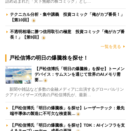
詰め込まれた「天下無敵の株コミック」とし…
テクニカル分析・集中講義 投資コミック「俺がカブ番長！」
【第10回】
不透明相場に勝つ信用取引の極意 投資コミック「俺がカブ番
長！」【第9回】
一覧を見る
戸松信博の明日の爆騰株を探せ！
【戸松信博氏「明日の爆騰株」を探せ】トーメン
デバイス：サムスンを通じて世界のAIメモリ需
要…
新聞や雑誌など多数の金融メディアに出演するグローバルリン
クアドバイザーズ代表の戸松信博氏が、最新…
【戸松信博氏「明日の爆騰株」を探せ】レーザーテック：最先
端半導体の製造に不可欠な検査装…
【戸松信博氏「明日の爆騰株」を探せ】TDK：AIインフラを支
えるキープレーヤー 成長の再評…