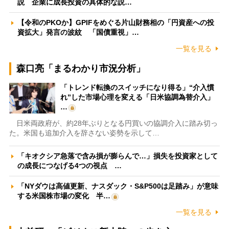
説 企業に成長投資の具体的な説…
【令和のPKOか】GPIFをめぐる片山財務相の「円資産への投
資拡大」発言の波紋 「国債重視」…
一覧を見る
森口亮「まるわかり市況分析」
「トレンド転換のスイッチになり得る」“介入慣
れ”した市場心理を変える「日米協調為替介入」
…
日米両政府が、約28年ぶりとなる円買いの協調介入に踏み切っ
た。米国も追加介入を辞さない姿勢を示して…
「キオクシア急落で含み損が膨らんで…」損失を投資家として
の成長につなげる4つの視点 …
「NYダウは高値更新、ナスダック・S&P500は足踏み」が意味
する米国株市場の変化 半…
一覧を見る