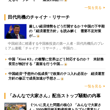
一覧を見る
田代尚機のチャイナ・リサーチ
厳しい経済情勢をどう打開するか？中国の下半期
の「経済運営方針」を読み解く 需要不足対策
が…
中国経済に精通する中国株投資の第一人者・田代尚機氏のプレ
ミアム連載「チャイナ・リサーチ」。中国の…
中国「Kimi K3」の衝撃に世界はどう対応するのか？ 米財務
長官が検討する「蒸留を行う中国…
中国経済“予想外の低成長”で政策のテコ入れ必至か 経済運営
方針の修正で成長加速が予想さ…
一覧を見る
「みんなで大家さん」配当ストップ騒動の内幕
《ついに見えた問題の核心》「みんなで大家さ
ん」2000億円超不動産投資トラブル“異常なく