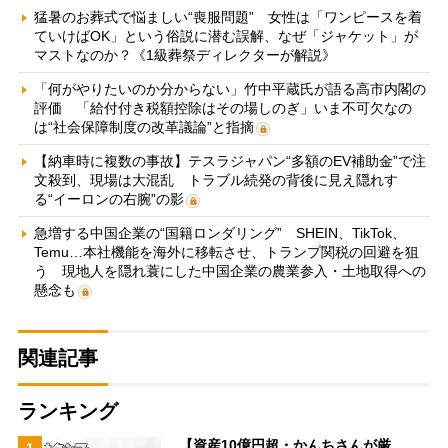
猛暑のお葬式で悩ましい“喪服問題” 女性は「ワンピースを着
ていけばOK」という俗説に潜む誤解、なぜ「ジャケット」が
マストなのか？《1級葬祭ディレクターが解説》
「何がやりたいのか分からない」竹中平蔵氏が語る高市内閣の
評価 「給付付き税額控除はその場しのぎ」いま不可欠なの
は“社会保障制度の改革議論”と指摘
【納車時に複数の事故】テスラジャパン“多額のEV補助金”で注
文殺到、現場は大混乱 トラブル続発の背後に見え隠れす
る“イーロンの右腕”の影
急増する中国企業の“国籍ロンダリング” SHEIN、TikTok、
Temu…本社機能を海外に移転させ、トランプ関税の回避を狙
う 現地人を隠れ蓑にした中国企業の農業参入・土地取得への
懸念も
関連記事
ランキング
【資産10億円超・かんちさんが厳