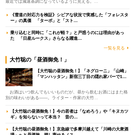
最近では減速基調になっているように見える。…
《雪道の対応力を検証》シビアな状況で実感した「フォレスタ
ー」の真価 「ターボ」と「スト…
乗り込むと同時に「これが軽？」と戸惑うのには理由があっ
た 「日産ルークス」さらなる躍進…
一覧を見る
大竹聡の「昼酒御免！」
【大竹聡の昼酒御免！】「ネグローニ」「山崎」
「マンハッタン」新宿三丁目の隠れ家バーで1…
お酒はいつ飲んでもいいものだが、昼から飲むお酒にはまた格
別の味わいがある――。ライター・作家の大竹…
【大竹聡の昼酒御免！】今の若者は「なめろう」や「キヌカツ
ギ」を知らないって本当？ 昔の…
【大竹聡の昼酒御免！】京急線で多摩川越えて「川崎の大衆酒
場」へと昼酒旅 押し寄せるノス…