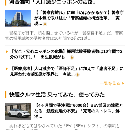
河合雅司「人口減少ニッポンの活路」
【「警察官離れ」に歯止めはかかるか？】警察庁
が本気で取り組む「警察組織の構造改革」 実
現…
警察庁が目下、頭を悩ませているのが「警察官不足」だ。警察
官の採用試験の受験者数は10年間で2分の1以…
【安全・安心ニッポンの危機】採用試験受験者数は10年間で2
分の1以下に！ 出生数減がも…
【医療崩壊】人口減少で「医師不足」に加えて「患者不足」に
見舞われ地域医療が限界に 今後…
一覧を見る
快適クルマ生活 乗ってみた、使ってみた
【4ヶ月間で受注累計6000台】BEV普及の障壁と
なる「航続距離の不安」「充電のストレス」解
消…
あれほどもてはやされていた「EV（BEV）シフト」の潮流も、