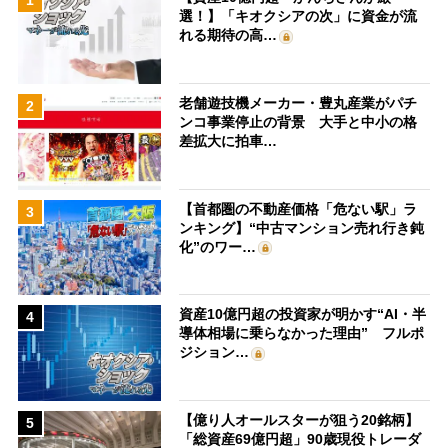
1
選！】「キオクシアの次」に資金が流
れる期待の高…
老舗遊技機メーカー・豊丸産業がパチ
2
ンコ事業停止の背景 大手と中小の格
差拡大に拍車…
【首都圏の不動産価格「危ない駅」ラ
3
ンキング】“中古マンション売れ行き鈍
化”のワー…
資産10億円超の投資家が明かす“AI・半
4
導体相場に乗らなかった理由” フルポ
ジション…
【億り人オールスターが狙う20銘柄】
5
「総資産69億円超」90歳現役トレーダ