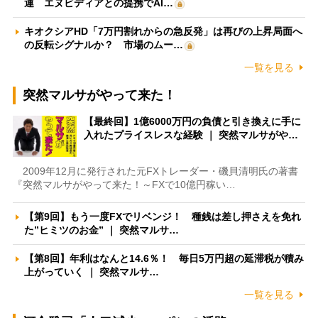
運 エヌビディアとの提携でAI…
キオクシアHD「7万円割れからの急反発」は再びの上昇局面へ
の反転シグナルか？ 市場のムー…
一覧を見る
突然マルサがやって来た！
【最終回】1億6000万円の負債と引き換えに手に
入れたプライスレスな経験 ｜ 突然マルサがや…
2009年12月に発行された元FXトレーダー・磯貝清明氏の著書
『突然マルサがやって来た！～FXで10億円稼い…
【第9回】もう一度FXでリベンジ！ 種銭は差し押さえを免れ
た”ヒミツのお金” ｜ 突然マルサ…
【第8回】年利はなんと14.6％！ 毎日5万円超の延滞税が積み
上がっていく ｜ 突然マルサ…
一覧を見る