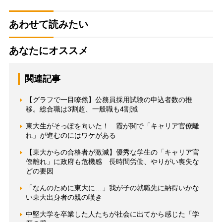
あわせて読みたい
あなたにオススメ
関連記事
【グラフで一目瞭然】公務員採用試験の申込者数の推
移。総合職は3割超、一般職も4割減
東大生がそっぽを向いた！ 霞が関で「キャリア官僚離
れ」が進むのにはワケがある
【東大からの合格者が激減】優秀な学生の「キャリア官
僚離れ」に政府も危機感 長時間労働、やりがい喪失な
どの要因
「なんのために東大に…」我が子の就職先に納得いかな
い東大出身者の親の嘆き
中堅大学を卒業した人たちが社会に出てから感じた「学