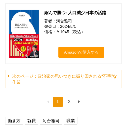
縮んで勝つ: 人口減少日本の活路
著者：河合雅司
発売日：2024/8/1
価格：￥1045（税込）
Amazonで購入する
次のページ：政治家の思いつきに振り回される“不毛”な
作業
1
2
働き方
就職
河合雅司
職業