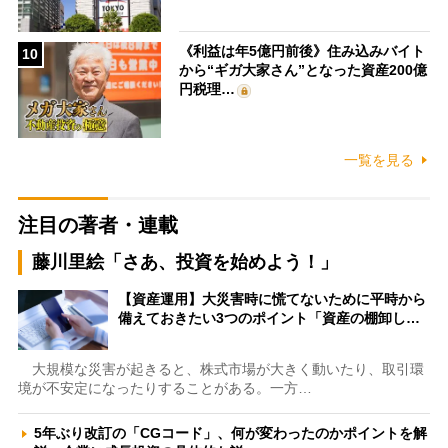
《利益は年5億円前後》住み込みバイト
10
から“ギガ大家さん”となった資産200億
円税理…
一覧を見る
注目の著者・連載
藤川里絵「さあ、投資を始めよう！」
【資産運用】大災害時に慌てないために平時から
備えておきたい3つのポイント「資産の棚卸し…
大規模な災害が起きると、株式市場が大きく動いたり、取引環
境が不安定になったりすることがある。一方…
5年ぶり改訂の「CGコード」、何が変わったのかポイントを解