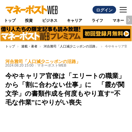
ログイン
トップ
投資
ビジネス
キャリア
ライフ
マネー
トップ
連載・著者
河合雅司「人口減少ニッポンの活路」
今やキャリア官僚
河合雅司「人口減少ニッポンの活路」
2024.08.20 15:00
マネーポストWEB
今やキャリア官僚は「エリートの職業」
から「割に合わない仕事」に 「霞が関
文学」の書類作成を何度もやり直す“不
毛な作業”にやりがい喪失
Loaded
:
97.10%
/
Unmute