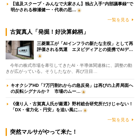
【追及スクープ・みんなで大家さん】独占入手“内部議事録”で
明かされる柳瀬健一・代表の思…
一覧を見る
古賀真人「発掘！好決算銘柄」
三菱重工が「AIインフラの新たな主役」として再
評価される気運 エヌビディアとの提携でAIデ…
今年の株式市場を牽引してきたAI・半導体関連株に、調整の動
きが広がっている。そうしたなか、再び注目…
キオクシアHD「7万円割れからの急反発」は再びの上昇局面へ
の反転シグナルか？ 市場のムー…
《億り人・古賀真人氏が厳選》野村総合研究所だけじゃない！
「DX・省力化・円安」を追い風に…
一覧を見る
突然マルサがやって来た！