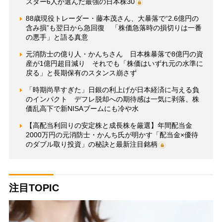
スター6人が選んだ最強の日本株30
88歳現役トレーダー・藤本茂さん、大暴落で“2.6億円の
含み損”も翌日から急回復 「株価急落時の損切りは一番
の悪手」と語る真意
元消防士の億り人・かんちさん 日本株暴落で8億円の資
産が1億円超目減り それでも「株価はいずれ元の水準に
戻る」と長期保有のスタンス崩さず
「時期尚早すぎた」日銀の利上げが日本経済に与える負
のインパクト デフレ脱却への期待感は一気に剥落、株
価乱高下で新NISAブームにも冷や水
【高配当利回りの安定株と成長株を厳選】年間配当金
2000万円の元消防士・かんち氏が明かす「配当金×優待
のダブル取り投資」の秘訣と最新注目銘柄
注目TOPIC