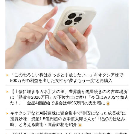
「この恐ろしい株はさっさと手放したい…」キオクシア株で
500万円の利益を出した女性が“夢よもう一度”と再購入
【土俵に埋まるカネ】大の里、豊昇龍が黒星続きの名古屋場所
は「懸賞金2826万円」が下位力士に渡り「今日はみんなで焼肉
だ！」 金星4個配給で協会は年96万円の支出増に
キオクシアなどAI関連株に資金集中で“割安になった成長株”に
投資妙味 資産1.5億円超の坂本慎太郎さんが「絶好の仕込み
時」と考える防衛・食品銘柄を紹介