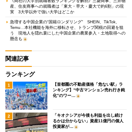
《商社の大学別就職者数ランキングを解剖》三菱商事、三井物
産、住友商事への就職者は「東大・早大・慶大で約6割」の現
実 3大学以外で強い大学はどこか
急増する中国企業の“国籍ロンダリング” SHEIN、TikTok、
Temu…本社機能を海外に移転させ、トランプ関税の回避を狙
う 現地人を隠れ蓑にした中国企業の農業参入・土地取得への
懸念も
関連記事
ランキング
【首都圏の不動産価格「危ない駅」ラ
1
ンキング】“中古マンション売れ行き鈍
化”のワー…
「キオクシアが今後も利益を出し続け
2
るかは分からない」資産11億円の個人
投資家が…