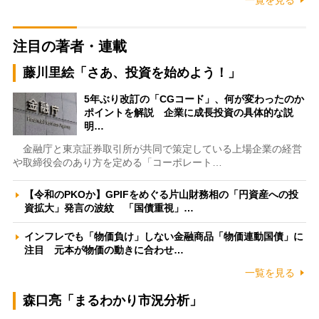
一覧を見る
注目の著者・連載
藤川里絵「さあ、投資を始めよう！」
5年ぶり改訂の「CGコード」、何が変わったのか
ポイントを解説 企業に成長投資の具体的な説
明…
金融庁と東京証券取引所が共同で策定している上場企業の経営
や取締役会のあり方を定める「コーポレート…
【令和のPKOか】GPIFをめぐる片山財務相の「円資産への投
資拡大」発言の波紋 「国債重視」…
インフレでも「物価負け」しない金融商品「物価連動国債」に
注目 元本が物価の動きに合わせ…
一覧を見る
森口亮「まるわかり市況分析」