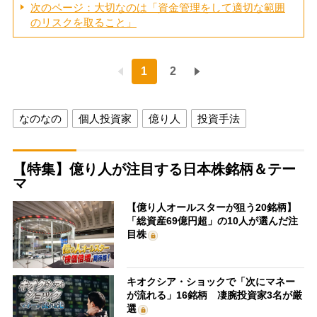
次のページ：大切なのは「資金管理をして適切な範囲
のリスクを取ること」
1
2
なのなの
個人投資家
億り人
投資手法
【特集】億り人が注目する日本株銘柄＆テー
マ
【億り人オールスターが狙う20銘柄】
「総資産69億円超」の10人が選んだ注
目株
キオクシア・ショックで「次にマネー
が流れる」16銘柄 凄腕投資家3名が厳
選