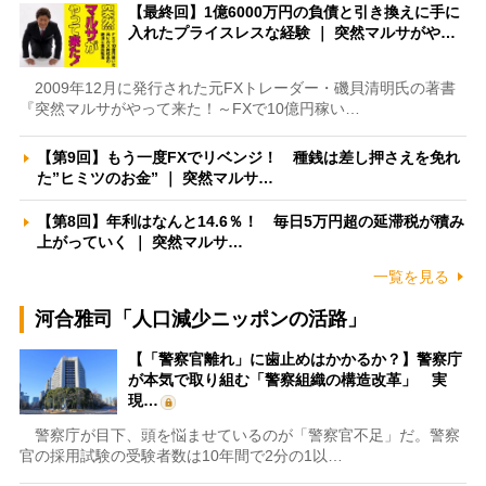
【最終回】1億6000万円の負債と引き換えに手に
入れたプライスレスな経験 ｜ 突然マルサがや…
2009年12月に発行された元FXトレーダー・磯貝清明氏の著書
『突然マルサがやって来た！～FXで10億円稼い…
【第9回】もう一度FXでリベンジ！ 種銭は差し押さえを免れ
た”ヒミツのお金” ｜ 突然マルサ…
【第8回】年利はなんと14.6％！ 毎日5万円超の延滞税が積み
上がっていく ｜ 突然マルサ…
一覧を見る
河合雅司「人口減少ニッポンの活路」
【「警察官離れ」に歯止めはかかるか？】警察庁
が本気で取り組む「警察組織の構造改革」 実
現…
警察庁が目下、頭を悩ませているのが「警察官不足」だ。警察
官の採用試験の受験者数は10年間で2分の1以…