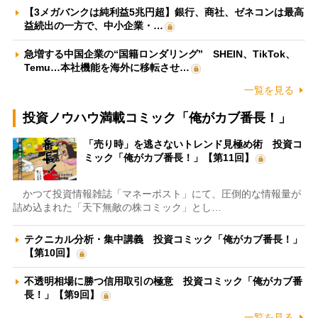
【3メガバンクは純利益5兆円超】銀行、商社、ゼネコンは最高
益続出の一方で、中小企業・…
急増する中国企業の“国籍ロンダリング” SHEIN、TikTok、
Temu…本社機能を海外に移転させ…
一覧を見る
投資ノウハウ満載コミック「俺がカブ番長！」
「売り時」を逃さないトレンド見極め術 投資コ
ミック「俺がカブ番長！」【第11回】
かつて投資情報雑誌「マネーポスト」にて、圧倒的な情報量が
詰め込まれた「天下無敵の株コミック」とし…
テクニカル分析・集中講義 投資コミック「俺がカブ番長！」
【第10回】
不透明相場に勝つ信用取引の極意 投資コミック「俺がカブ番
長！」【第9回】
一覧を見る