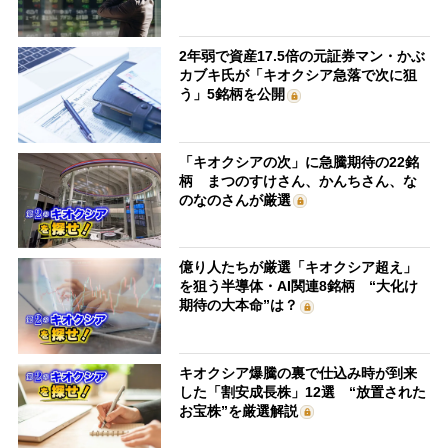
2年弱で資産17.5倍の元証券マン・かぶ
カブキ氏が「キオクシア急落で次に狙
う」5銘柄を公開
「キオクシアの次」に急騰期待の22銘
柄 まつのすけさん、かんちさん、な
のなのさんが厳選
億り人たちが厳選「キオクシア超え」
を狙う半導体・AI関連8銘柄 “大化け
期待の大本命”は？
キオクシア爆騰の裏で仕込み時が到来
した「割安成長株」12選 “放置された
お宝株”を厳選解説