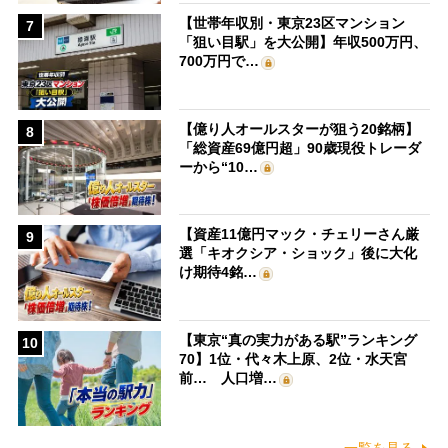
【世帯年収別・東京23区マンション
7
「狙い目駅」を大公開】年収500万円、
700万円で…
【億り人オールスターが狙う20銘柄】
8
「総資産69億円超」90歳現役トレーダ
ーから“10…
【資産11億円マック・チェリーさん厳
9
選「キオクシア・ショック」後に大化
け期待4銘…
【東京“真の実力がある駅”ランキング
10
70】1位・代々木上原、2位・水天宮
前… 人口増…