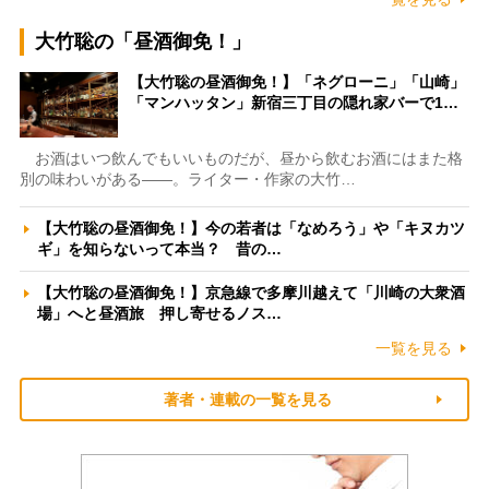
大竹聡の「昼酒御免！」
【大竹聡の昼酒御免！】「ネグローニ」「山崎」
「マンハッタン」新宿三丁目の隠れ家バーで1…
お酒はいつ飲んでもいいものだが、昼から飲むお酒にはまた格
別の味わいがある――。ライター・作家の大竹…
【大竹聡の昼酒御免！】今の若者は「なめろう」や「キヌカツ
ギ」を知らないって本当？ 昔の…
【大竹聡の昼酒御免！】京急線で多摩川越えて「川崎の大衆酒
場」へと昼酒旅 押し寄せるノス…
一覧を見る
著者・連載の一覧を見る