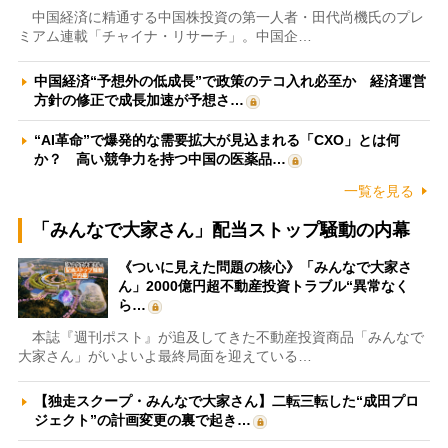
中国経済に精通する中国株投資の第一人者・田代尚機氏のプレ
ミアム連載「チャイナ・リサーチ」。中国企…
中国経済“予想外の低成長”で政策のテコ入れ必至か 経済運営
方針の修正で成長加速が予想さ…
“AI革命”で爆発的な需要拡大が見込まれる「CXO」とは何
か？ 高い競争力を持つ中国の医薬品…
一覧を見る
「みんなで大家さん」配当ストップ騒動の内幕
《ついに見えた問題の核心》「みんなで大家さ
ん」2000億円超不動産投資トラブル“異常なく
ら…
本誌『週刊ポスト』が追及してきた不動産投資商品「みんなで
大家さん」がいよいよ最終局面を迎えている…
【独走スクープ・みんなで大家さん】二転三転した“成田プロ
ジェクト”の計画変更の裏で起き…