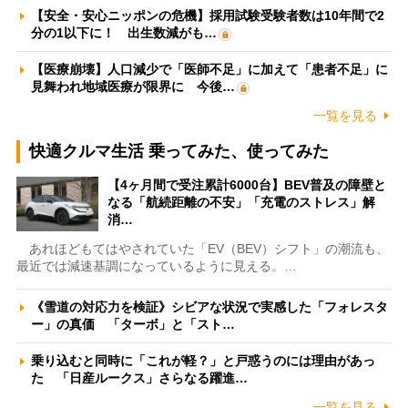
【安全・安心ニッポンの危機】採用試験受験者数は10年間で2
分の1以下に！ 出生数減がも…
【医療崩壊】人口減少で「医師不足」に加えて「患者不足」に
見舞われ地域医療が限界に 今後…
一覧を見る
快適クルマ生活 乗ってみた、使ってみた
【4ヶ月間で受注累計6000台】BEV普及の障壁と
なる「航続距離の不安」「充電のストレス」解
消…
あれほどもてはやされていた「EV（BEV）シフト」の潮流も、
最近では減速基調になっているように見える。…
《雪道の対応力を検証》シビアな状況で実感した「フォレスタ
ー」の真価 「ターボ」と「スト…
乗り込むと同時に「これが軽？」と戸惑うのには理由があっ
た 「日産ルークス」さらなる躍進…
一覧を見る