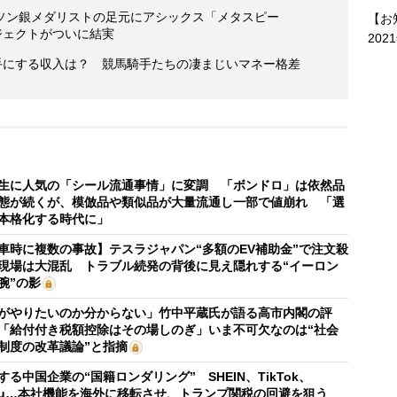
ソン銀メダリストの足元にアシックス「メタスピー
【お
ジェクトがついに結実
202
手にする収入は？ 競馬騎手たちの凄まじいマネー格差
生に人気の「シール流通事情」に変調 「ボンドロ」は依然品
態が続くが、模倣品や類似品が大量流通し一部で値崩れ 「選
本格化する時代に」
車時に複数の事故】テスラジャパン“多額のEV補助金”で注文殺
現場は大混乱 トラブル続発の背後に見え隠れする“イーロン
腕”の影
がやりたいのか分からない」竹中平蔵氏が語る高市内閣の評
「給付付き税額控除はその場しのぎ」いま不可欠なのは“社会
制度の改革議論”と指摘
する中国企業の“国籍ロンダリング” SHEIN、TikTok、
mu…本社機能を海外に移転させ、トランプ関税の回避を狙う