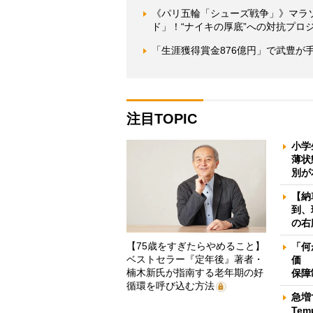
《パリ五輪「シューズ戦争」》マラ
ド」！“ナイキの厚底”への対抗プロ
「生涯獲得賞金876億円」で武豊が
注目TOPIC
小学
薄状
別が
【納
到、
の右
【75歳をすぎたらやめること】
「何
ベストセラー『定年後』著者・
価 
楠木新氏が指南する老年期の好
保障
循環を呼び込む方法
急増
Te