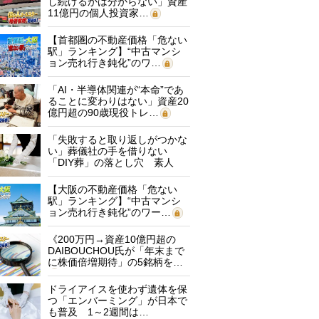
し続けるかは分からない」資産
11億円の個人投資家…
【首都圏の不動産価格「危ない
駅」ランキング】“中古マンシ
ョン売れ行き鈍化”のワ…
「AI・半導体関連が“本命”であ
ることに変わりはない」資産20
億円超の90歳現役トレ…
「失敗すると取り返しがつかな
い」葬儀社の手を借りない
「DIY葬」の落とし穴 素人
に…
【大阪の不動産価格「危ない
駅」ランキング】“中古マンシ
ョン売れ行き鈍化”のワー…
《200万円→資産10億円超の
DAIBOUCHOU氏が「年末まで
に株価倍増期待」の5銘柄を…
ドライアイスを使わず遺体を保
つ「エンバーミング」が日本で
も普及 1～2週間は…