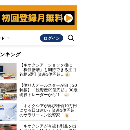
ンド
ログイン
ンキング
【キオクシア・ショック後に
「株価倍増」も期待できる注目
銘柄5選】資産3億円超…
【億り人オールスターが狙う20
銘柄】「総資産69億円超」90歳
現役トレーダーから“1…
「キオクシアが再び株価10万円
になる日は遠い」資産3億円超
のサラリーマン投資家…
「キオクシアが今後も利益を出