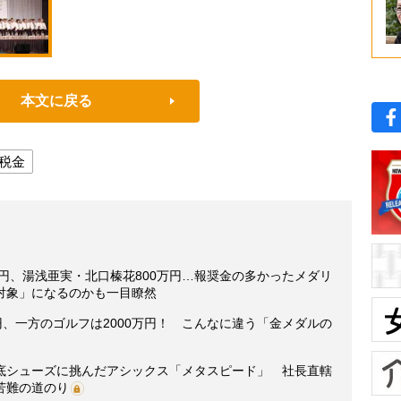
本文に戻る
税金
万円、湯浅亜実・北口榛花800万円…報奨金の多かったメダリ
対象」になるのかも一目瞭然
円、一方のゴルフは2000万円！ こんなに違う「金メダルの
底シューズに挑んだアシックス「メタスピード」 社長直轄
苦難の道のり