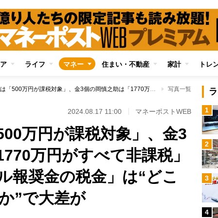
ア
ライフ
マネー
住まい・不動産
家計
トレ
銅の松山英樹は「500万円が課税対象」、金3個の岡慎之助は「1770万円がすべて非課税」…パリ五輪「メダル報奨金の税金」は“どこからいくらもらうか”で大差が
写真一覧
ラ
1
2024.08.17 11:00
マネーポストWEB
00万円が課税対象」、金3
2
1770万円がすべて非課税」
ル報奨金の税金」は“どこ
3
か”で大差が
4