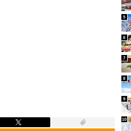
Loaded
:
100.00%
5
6
7
8
9
10