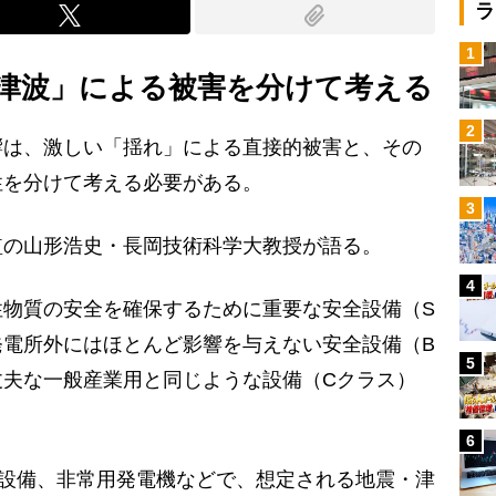
ラ
1
津波」による被害を分けて考える
2
は、激しい「揺れ」による直接的被害と、その
性を分けて考える必要がある。
3
の山形浩史・長岡技術科学大教授が語る。
4
性物質の安全を確保するために重要な安全設備（S
発電所外にはほとんど影響を与えない安全設備（B
5
丈夫な一般産業用と同じような設備（Cクラス）
6
設備、非常用発電機などで、想定される地震・津