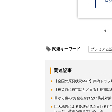
ロ
関連キーワード
プレミアム
関連記事
【全国の原発状況MAP】南海トラフ
【被災時に自宅にとどまる】長期に
目から鱗の“お金をかけない防災対策
巨大地震による倒壊が危ぶまれる住
レージ、壁紙が破れている…等