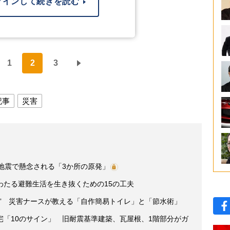
グインして続きを読む
1
2
3
記事
災害
地震で懸念される「3か所の原発」
わたる避難生活を生き抜くための15の工夫
” 災害ナースが教える「自作簡易トイレ」と「節水術」
宅「10のサイン」 旧耐震基準建築、瓦屋根、1階部分がガ