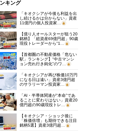
ンキング
「キオクシアが今後も利益を出
し続けるかは分からない」資産
11億円の個人投資家…
【億り人オールスターが狙う20
銘柄】「総資産69億円超」90歳
現役トレーダーから“1…
【首都圏の不動産価格「危ない
駅」ランキング】“中古マンシ
ョン売れ行き鈍化”のワ…
「キオクシアが再び株価10万円
になる日は遠い」資産3億円超
のサラリーマン投資家…
「AI・半導体関連が“本命”であ
ることに変わりはない」資産20
億円超の90歳現役トレ…
【キオクシア・ショック後に
「株価倍増」も期待できる注目
銘柄5選】資産3億円超…