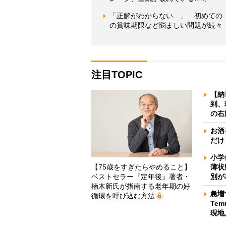
「正解がわからない…」 初めての
の賞味期限など悩ましい問題が続々
注目TOPIC
【納
到、
の右
お酒
だけ
小学
【75歳をすぎたらやめること】
薄状
ベストセラー『定年後』著者・
別が
楠木新氏が指南する老年期の好
急増
循環を呼び込む方法
Te
現地