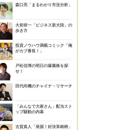
森口亮「まるわかり市況分析」
大前研一「ビジネス新大陸」の
歩き方
投資ノウハウ満載コミック「俺
がカブ番長！」
戸松信博の明日の爆騰株を探
せ！
田代尚機のチャイナ・リサーチ
「みんなで大家さん」配当スト
ップ騒動の内幕
古賀真人「発掘！好決算銘柄」