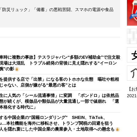
「防災リュック」「備蓄」の悪戦苦闘、スマホの電源や食品
車時に複数の事故】テスラジャパン“多額のEV補助金”で注文殺
現場は大混乱 トラブル続発の背後に見え隠れする“イーロン
腕”の影
を提供する店で「出禁」になる客のトホホな生態 嘔吐や粗相
じゃない、店側が嫌がる“最悪の客”とは
【お
生に人気の「シール流通事情」に変調 「ボンドロ」は依然品
202
態が続くが、模倣品や類似品が大量流通し一部で値崩れ 「選
本格化する時代に」
する中国企業の“国籍ロンダリング” SHEIN、TikTok、
mu…本社機能を海外に移転させ、トランプ関税の回避を狙う
人を隠れ蓑にした中国企業の農業参入・土地取得への懸念も