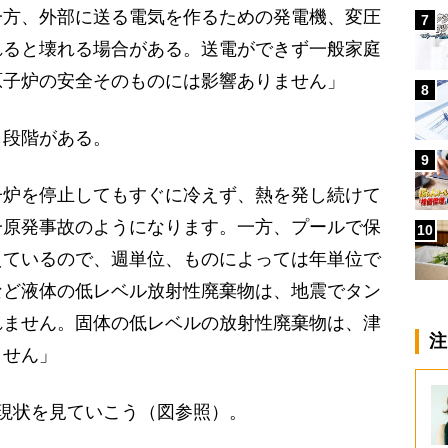
一方、外部に送る電気を作るための発電機、変圧
7
れると壊れる場合がある。送電ができず一般家庭
原子炉の安全そのものには影響ありません」
8
段階がある。
9
子炉を停止してもすぐに冷えず、熱を発し続けて
一原発事故のようになります。一方、プールで保
10
えているので、週単位、ものによっては年単位で
など液体の低レベル放射性廃棄物は、地震でタン
れません。固体の低レベルの放射性廃棄物は、津
注
ません」
現状を見ていこう（図参照）。