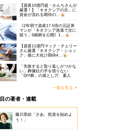
【資産10億円超・かんちさんが
厳選！】「キオクシアの次」に
資金が流れる期待の…
《2年弱で資産17.5倍の元証券
マンが「キオクシア急落で次に
狙う」5銘柄を公開》1…
【資産11億円マック・チェリー
さん厳選「キオクシア・ショッ
ク」後に大化け期待4…
「失敗すると取り返しがつかな
い」葬儀社の手を借りない
「DIY葬」の落とし穴 素人
に…
一覧を見る
目の著者・連載
藤川里絵「さあ、投資を始めよ
う！」