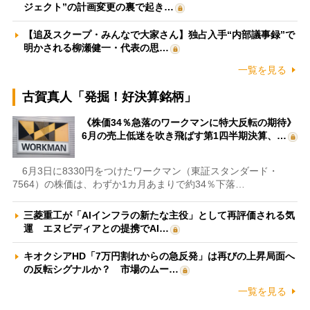
ジェクト”の計画変更の裏で起き…
【追及スクープ・みんなで大家さん】独占入手“内部議事録”で
明かされる柳瀬健一・代表の思…
一覧を見る
古賀真人「発掘！好決算銘柄」
《株価34％急落のワークマンに特大反転の期待》
6月の売上低迷を吹き飛ばす第1四半期決算、…
6月3日に8330円をつけたワークマン（東証スタンダード・
7564）の株価は、わずか1カ月あまりで約34％下落…
三菱重工が「AIインフラの新たな主役」として再評価される気
運 エヌビディアとの提携でAI…
キオクシアHD「7万円割れからの急反発」は再びの上昇局面へ
の反転シグナルか？ 市場のムー…
一覧を見る