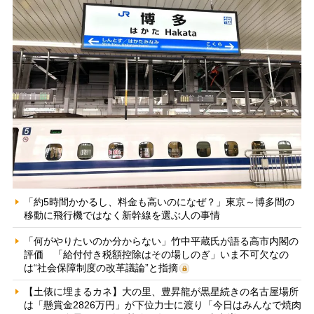
「約5時間かかるし、料金も高いのになぜ？」東京～博多間の
移動に飛行機ではなく新幹線を選ぶ人の事情
「何がやりたいのか分からない」竹中平蔵氏が語る高市内閣の
評価 「給付付き税額控除はその場しのぎ」いま不可欠なの
は“社会保障制度の改革議論”と指摘
【土俵に埋まるカネ】大の里、豊昇龍が黒星続きの名古屋場所
は「懸賞金2826万円」が下位力士に渡り「今日はみんなで焼肉