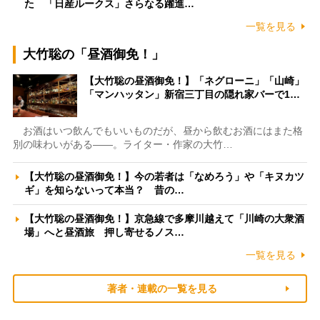
た 「日産ルークス」さらなる躍進…
一覧を見る
大竹聡の「昼酒御免！」
【大竹聡の昼酒御免！】「ネグローニ」「山崎」
「マンハッタン」新宿三丁目の隠れ家バーで1…
お酒はいつ飲んでもいいものだが、昼から飲むお酒にはまた格
別の味わいがある――。ライター・作家の大竹…
【大竹聡の昼酒御免！】今の若者は「なめろう」や「キヌカツ
ギ」を知らないって本当？ 昔の…
【大竹聡の昼酒御免！】京急線で多摩川越えて「川崎の大衆酒
場」へと昼酒旅 押し寄せるノス…
一覧を見る
著者・連載の一覧を見る