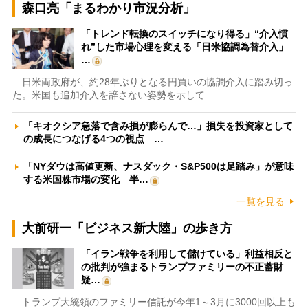
森口亮「まるわかり市況分析」
「トレンド転換のスイッチになり得る」“介入慣
れ”した市場心理を変える「日米協調為替介入」
…
日米両政府が、約28年ぶりとなる円買いの協調介入に踏み切っ
た。米国も追加介入を辞さない姿勢を示して…
「キオクシア急落で含み損が膨らんで…」損失を投資家として
の成長につなげる4つの視点 …
「NYダウは高値更新、ナスダック・S&P500は足踏み」が意味
する米国株市場の変化 半…
一覧を見る
大前研一「ビジネス新大陸」の歩き方
「イラン戦争を利用して儲けている」利益相反と
の批判が強まるトランプファミリーの不正蓄財
疑…
トランプ大統領のファミリー信託が今年1～3月に3000回以上も