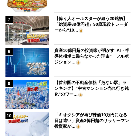
【億り人オールスターが狙う20銘柄】
7
「総資産69億円超」90歳現役トレーダ
ーから“10…
資産10億円超の投資家が明かす“AI・半
8
導体相場に乗らなかった理由” フルポ
ジション…
【首都圏の不動産価格「危ない駅」ラ
9
ンキング】“中古マンション売れ行き鈍
化”のワー…
「キオクシアが再び株価10万円になる
10
日は遠い」資産3億円超のサラリーマン
投資家が…