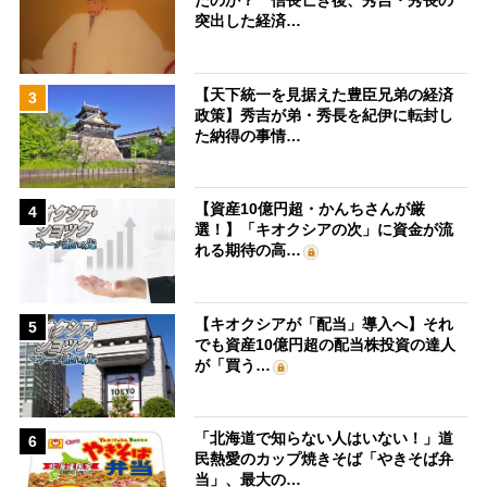
たのか？ 信長亡き後、秀吉・秀長の
突出した経済…
【天下統一を見据えた豊臣兄弟の経済
3
政策】秀吉が弟・秀長を紀伊に転封し
た納得の事情…
【資産10億円超・かんちさんが厳
4
選！】「キオクシアの次」に資金が流
れる期待の高…
【キオクシアが「配当」導入へ】それ
5
でも資産10億円超の配当株投資の達人
が「買う…
「北海道で知らない人はいない！」道
6
民熱愛のカップ焼きそば「やきそば弁
当」、最大の…