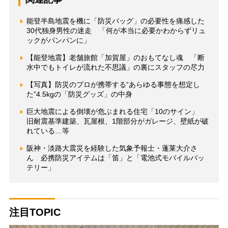
能登半島地震を機に「防災バッグ」の必要性を痛感した
30代独身男性の迷走 「何が本当に必要かわからずリュ
ックがパンパンに」
【能登地震】老舗旅館「加賀屋」のおもてなし魂 「断
水中でもトイレが流れた不思議」の裏にスタッフの尽力
【写真】防災のプロが携帯する“あらゆる事態を想定し
た”4.5kgの「防災グッズ」の中身
巨大地震による倒壊が危ぶまれる住宅「10のサイン」
旧耐震基準建築、瓦屋根、1階部分がガレージ、壁紙が破
れている…等
阪神・淡路大震災を経験した気象予報士・蓬莱大介さ
ん 必携防災アイテムは「笛」と「電池式モバイルバッ
テリー」
注目TOPIC