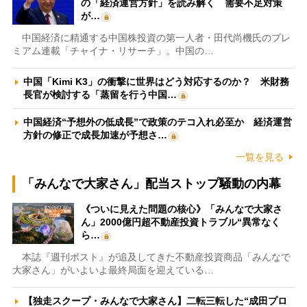
の「経済運営方針」を読み解く 需要不足対策
が…
中国経済に精通する中国株投資の第一人者・田代尚機氏のプレ
ミアム連載「チャイナ・リサーチ」。中国の…
中国「Kimi K3」の衝撃に世界はどう対応するのか？ 米財務
長官が検討する「蒸留を行う中国…
中国経済“予想外の低成長”で政策のテコ入れ必至か 経済運営
方針の修正で成長加速が予想さ…
一覧を見る
「みんなで大家さん」配当ストップ騒動の内幕
《ついに見えた問題の核心》「みんなで大家さ
ん」2000億円超不動産投資トラブル“異常なく
ら…
本誌『週刊ポスト』が追及してきた不動産投資商品「みんなで
大家さん」がいよいよ最終局面を迎えている…
【独走スクープ・みんなで大家さん】二転三転した“成田プロ