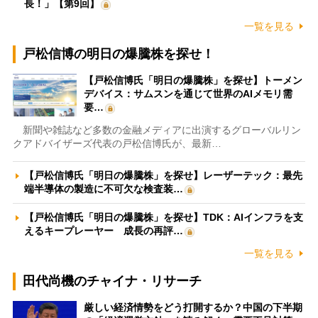
長！」【第9回】
一覧を見る
戸松信博の明日の爆騰株を探せ！
【戸松信博氏「明日の爆騰株」を探せ】トーメン
デバイス：サムスンを通じて世界のAIメモリ需
要…
新聞や雑誌など多数の金融メディアに出演するグローバルリン
クアドバイザーズ代表の戸松信博氏が、最新…
【戸松信博氏「明日の爆騰株」を探せ】レーザーテック：最先
端半導体の製造に不可欠な検査装…
【戸松信博氏「明日の爆騰株」を探せ】TDK：AIインフラを支
えるキープレーヤー 成長の再評…
一覧を見る
田代尚機のチャイナ・リサーチ
厳しい経済情勢をどう打開するか？中国の下半期