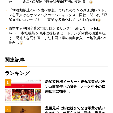
だ！」 金星4個配給で協会は年96万円の支出増に
「30種類以上のパン食べ放題」で行列のできる新形態レストラ
ンを手掛けるサンマルクホールディングス 同社に聞いた「店
舗展開のコンセプト」、事業を多角化してもぶれない軸
急増する中国企業の“国籍ロンダリング” SHEIN、TikTok、
Temu…本社機能を海外に移転させ、トランプ関税の回避を狙
う 現地人を隠れ蓑にした中国企業の農業参入・土地取得への
懸念も
関連記事
ランキング
老舗遊技機メーカー・豊丸産業がパチ
1
ンコ事業停止の背景 大手と中小の格
差拡大に拍車…
豊臣兄弟は転戦続きでなぜ軍費が続い
2