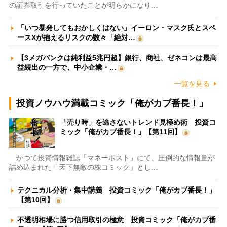
の証券取引を行っていたことが明らかになり…
「いつ暴発してもおかしくはない」イーロン・マスク氏とスペ
ースXが抱えるリスクの数々「絶対…
【3メガバンクは純利益5兆円超】銀行、商社、ゼネコンは最高
益続出の一方で、中小企業・…
一覧を見る
投資ノウハウ満載コミック「俺がカブ番長！」
「売り時」を逃さないトレンド見極め術 投資コ
ミック「俺がカブ番長！」【第11回】
かつて投資情報雑誌「マネーポスト」にて、圧倒的な情報量が
詰め込まれた「天下無敵の株コミック」とし…
テクニカル分析・集中講義 投資コミック「俺がカブ番長！」
【第10回】
不透明相場に勝つ信用取引の極意 投資コミック「俺がカブ番