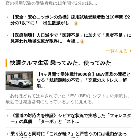
官の採用試験の受験者数は10年間で2分の1以…
【安全・安心ニッポンの危機】採用試験受験者数は10年間で2
分の1以下に！ 出生数減がも…
【医療崩壊】人口減少で「医師不足」に加えて「患者不足」に
見舞われ地域医療が限界に 今後…
一覧を見る
快適クルマ生活 乗ってみた、使ってみた
【4ヶ月間で受注累計6000台】BEV普及の障壁と
なる「航続距離の不安」「充電のストレス」解
消…
あれほどもてはやされていた「EV（BEV）シフト」の潮流も、
最近では減速基調になっているように見える。…
《雪道の対応力を検証》シビアな状況で実感した「フォレスタ
ー」の真価 「ターボ」と「スト…
乗り込むと同時に「これが軽？」と戸惑うのには理由があっ