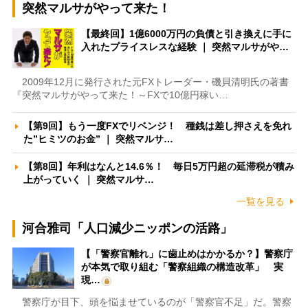
突然マルサがやって来た！
【最終回】1億6000万円の負債と引き換えに手に
入れたプライスレスな経験 ｜ 突然マルサがや…
2009年12月に発行された元FXトレーダー・磯貝清明氏の著書
『突然マルサがやって来た！～FXで10億円稼い…
【第9回】もう一度FXでリベンジ！ 種銭は差し押さえを免れ
た”ヒミツのお金” ｜ 突然マルサ…
【第8回】年利はなんと14.6％！ 毎日5万円超の延滞税が積み
上がっていく ｜ 突然マルサ…
一覧を見る
河合雅司「人口減少ニッポンの活路」
【「警察官離れ」に歯止めはかかるか？】警察庁
が本気で取り組む「警察組織の構造改革」 実
現…
警察庁が目下、頭を悩ませているのが「警察官不足」だ。警察