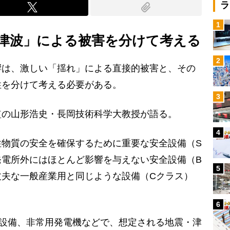
ラ
1
津波」による被害を分けて考える
2
は、激しい「揺れ」による直接的被害と、その
性を分けて考える必要がある。
3
の山形浩史・長岡技術科学大教授が語る。
4
性物質の安全を確保するために重要な安全設備（S
発電所外にはほとんど影響を与えない安全設備（B
5
丈夫な一般産業用と同じような設備（Cクラス）
6
設備、非常用発電機などで、想定される地震・津