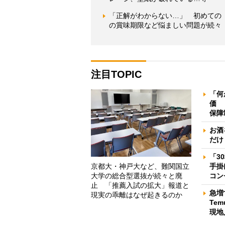
「正解がわからない…」 初めての
の賞味期限など悩ましい問題が続々
注目TOPIC
「何
価 
保障
お酒
だけ
「3
京都大・神戸大など、難関国立
手掛
大学の総合型選抜が続々と廃
コン
止 「推薦入試の拡大」報道と
急増
現実の乖離はなぜ起きるのか
Te
現地