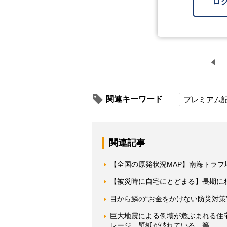
ロ
関連キーワード
プレミアム
関連記事
【全国の原発状況MAP】南海トラフ
【被災時に自宅にとどまる】長期に
目から鱗の“お金をかけない防災対策
巨大地震による倒壊が危ぶまれる住
レージ、壁紙が破れている…等