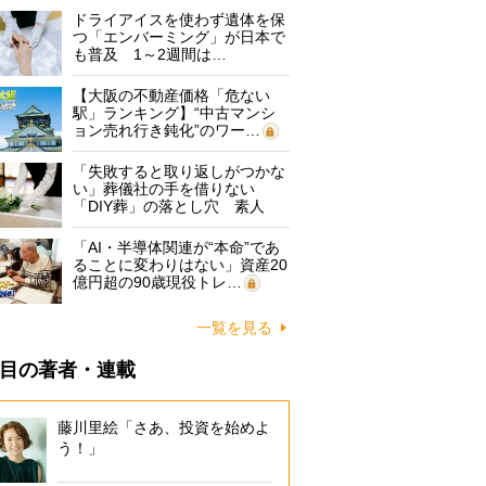
ドライアイスを使わず遺体を保
つ「エンバーミング」が日本で
も普及 1～2週間は…
【大阪の不動産価格「危ない
駅」ランキング】“中古マンシ
ョン売れ行き鈍化”のワー…
「失敗すると取り返しがつかな
い」葬儀社の手を借りない
「DIY葬」の落とし穴 素人
に…
「AI・半導体関連が“本命”であ
ることに変わりはない」資産20
億円超の90歳現役トレ…
一覧を見る
目の著者・連載
藤川里絵「さあ、投資を始めよ
う！」