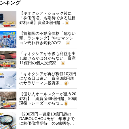
ンキング
【キオクシア・ショック後に
「株価倍増」も期待できる注目
銘柄5選】資産3億円超…
【首都圏の不動産価格「危ない
駅」ランキング】“中古マンシ
ョン売れ行き鈍化”のワ…
「キオクシアが今後も利益を出
し続けるかは分からない」資産
11億円の個人投資家…
「キオクシアが再び株価10万円
になる日は遠い」資産3億円超
のサラリーマン投資家…
【億り人オールスターが狙う20
銘柄】「総資産69億円超」90歳
現役トレーダーから“1…
《200万円→資産10億円超の
DAIBOUCHOU氏が「年末まで
に株価倍増期待」の5銘柄を…