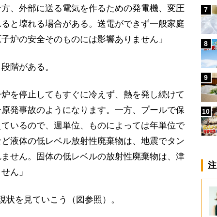
一方、外部に送る電気を作るための発電機、変圧
7
れると壊れる場合がある。送電ができず一般家庭
原子炉の安全そのものには影響ありません」
8
段階がある。
9
子炉を停止してもすぐに冷えず、熱を発し続けて
一原発事故のようになります。一方、プールで保
10
えているので、週単位、ものによっては年単位で
など液体の低レベル放射性廃棄物は、地震でタン
れません。固体の低レベルの放射性廃棄物は、津
注
ません」
現状を見ていこう（図参照）。