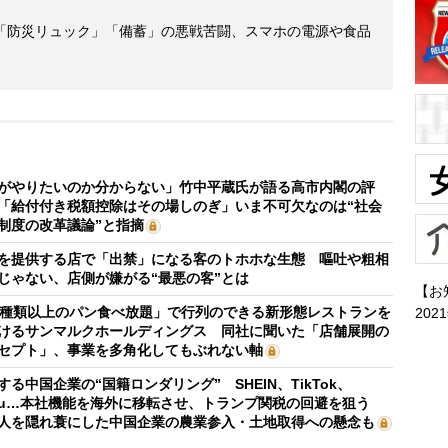
「防災リュック」「備蓄」の悪戦苦闘、スマホの電源や食品
がやりたいのか分からない」竹中平蔵氏が語る高市内閣の評
「給付付き税額控除はその場しのぎ」いま不可欠なのは“社会
制度の改革議論”と指摘
を提供する店で「出禁」になる客のトホホな生態 嘔吐や粗相
じゃない、店側が嫌がる“最悪の客”とは
【お
0種類以上のパン食べ放題」で行列のできる新形態レストランを
202
けるサンマルクホールディングス 同社に聞いた「店舗展開の
セプト」、事業を多角化してもぶれない軸
する中国企業の“国籍ロンダリング” SHEIN、TikTok、
mu…本社機能を海外に移転させ、トランプ関税の回避を狙う
人を隠れ蓑にした中国企業の農業参入・土地取得への懸念も