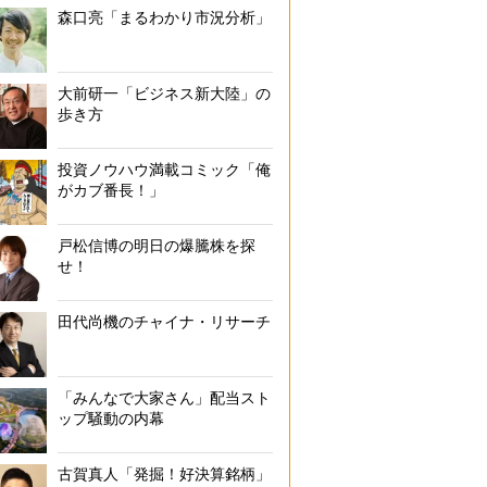
森口亮「まるわかり市況分析」
大前研一「ビジネス新大陸」の
歩き方
投資ノウハウ満載コミック「俺
がカブ番長！」
戸松信博の明日の爆騰株を探
せ！
田代尚機のチャイナ・リサーチ
「みんなで大家さん」配当スト
ップ騒動の内幕
古賀真人「発掘！好決算銘柄」