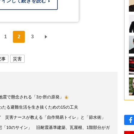
グインして続きを読む
1
2
3
記事
災害
地震で懸念される「3か所の原発」
わたる避難生活を生き抜くための15の工夫
” 災害ナースが教える「自作簡易トイレ」と「節水術」
宅「10のサイン」 旧耐震基準建築、瓦屋根、1階部分がガ