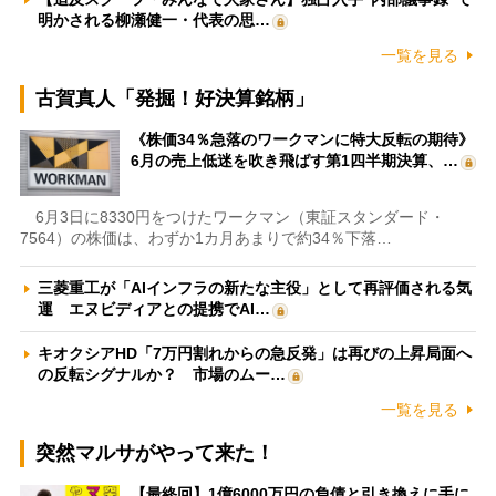
明かされる柳瀬健一・代表の思…
一覧を見る
古賀真人「発掘！好決算銘柄」
《株価34％急落のワークマンに特大反転の期待》
6月の売上低迷を吹き飛ばす第1四半期決算、…
6月3日に8330円をつけたワークマン（東証スタンダード・
7564）の株価は、わずか1カ月あまりで約34％下落…
三菱重工が「AIインフラの新たな主役」として再評価される気
運 エヌビディアとの提携でAI…
キオクシアHD「7万円割れからの急反発」は再びの上昇局面へ
の反転シグナルか？ 市場のムー…
一覧を見る
突然マルサがやって来た！
【最終回】1億6000万円の負債と引き換えに手に