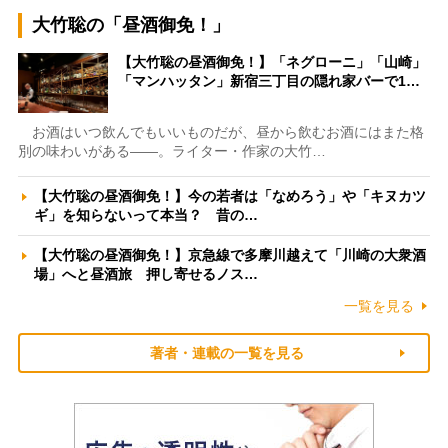
大竹聡の「昼酒御免！」
【大竹聡の昼酒御免！】「ネグローニ」「山崎」
「マンハッタン」新宿三丁目の隠れ家バーで1…
お酒はいつ飲んでもいいものだが、昼から飲むお酒にはまた格
別の味わいがある――。ライター・作家の大竹…
【大竹聡の昼酒御免！】今の若者は「なめろう」や「キヌカツ
ギ」を知らないって本当？ 昔の…
【大竹聡の昼酒御免！】京急線で多摩川越えて「川崎の大衆酒
場」へと昼酒旅 押し寄せるノス…
一覧を見る
著者・連載の一覧を見る