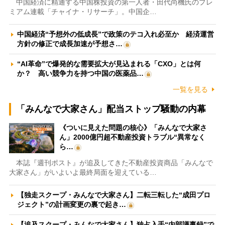
中国経済に精通する中国株投資の第一人者・田代尚機氏のプレ
ミアム連載「チャイナ・リサーチ」。中国企…
中国経済“予想外の低成長”で政策のテコ入れ必至か 経済運営
方針の修正で成長加速が予想さ…
“AI革命”で爆発的な需要拡大が見込まれる「CXO」とは何
か？ 高い競争力を持つ中国の医薬品…
一覧を見る
「みんなで大家さん」配当ストップ騒動の内幕
《ついに見えた問題の核心》「みんなで大家さ
ん」2000億円超不動産投資トラブル“異常なく
ら…
本誌『週刊ポスト』が追及してきた不動産投資商品「みんなで
大家さん」がいよいよ最終局面を迎えている…
【独走スクープ・みんなで大家さん】二転三転した“成田プロ
ジェクト”の計画変更の裏で起き…
【追及スクープ・みんなで大家さん】独占入手“内部議事録”で