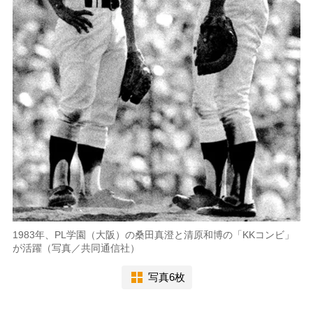
1983年、PL学園（大阪）の桑田真澄と清原和博の「KKコンビ」
が活躍（写真／共同通信社）
写真6枚