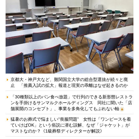
京都大・神戸大など、難関国立大学の総合型選抜が続々と廃
止 「推薦入試の拡大」報道と現実の乖離はなぜ起きるのか
「30種類以上のパン食べ放題」で行列のできる新形態レストラ
ンを手掛けるサンマルクホールディングス 同社に聞いた「店
舗展開のコンセプト」、事業を多角化してもぶれない軸
猛暑のお葬式で悩ましい“喪服問題” 女性は「ワンピースを着
ていけばOK」という俗説に潜む誤解、なぜ「ジャケット」が
マストなのか？《1級葬祭ディレクターが解説》