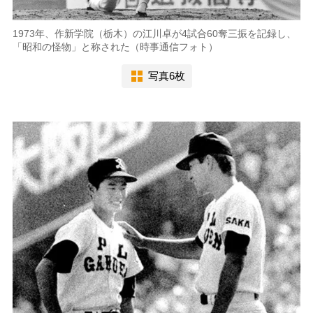
1973年、作新学院（栃木）の江川卓が4試合60奪三振を記録し、
「昭和の怪物」と称された（時事通信フォト）
写真6枚