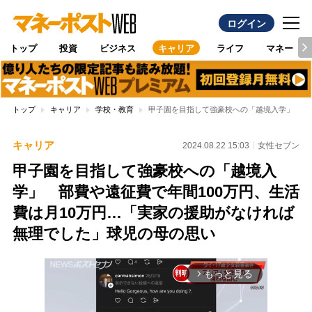
ログイン
トップ
投資
ビジネス
キャリア
ライフ
マネー
トップ
キャリア
学校・教育
甲子園を目指して強豪校への「越境入学」 部費
キャリア
2024.08.22 15:03
女性セブン
甲子園を目指して強豪校への「越境入
学」 部費や遠征費で年間100万円、生活
費は月10万円…「実家の援助がなければ
無理でした」球児の母の思い
もっと見る
arrow_forward_ios