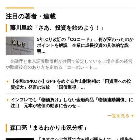
注目の著者・連載
藤川里絵「さあ、投資を始めよう！」
5年ぶり改訂の「CGコード」、何が変わったのか
ポイントを解説 企業に成長投資の具体的な説
明…
金融庁と東京証券取引所が共同で策定している上場企業の経営
や取締役会のあり方を定める「コーポレート…
【令和のPKOか】GPIFをめぐる片山財務相の「円資産への投
資拡大」発言の波紋 「国債重視」…
インフレでも「物価負け」しない金融商品「物価連動国債」に
注目 元本が物価の動きに合わせ…
一覧を見る
森口亮「まるわかり市況分析」
「キオクシア急落で含み損が膨らんで…」損失を