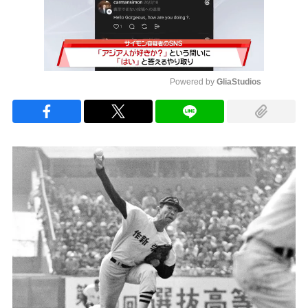
Powered by 
GliaStudios
Mute