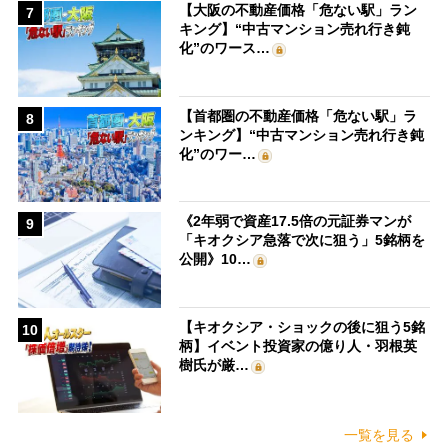
【大阪の不動産価格「危ない駅」ラン
7
キング】“中古マンション売れ行き鈍
化”のワース…
【首都圏の不動産価格「危ない駅」ラ
8
ンキング】“中古マンション売れ行き鈍
化”のワー…
《2年弱で資産17.5倍の元証券マンが
9
「キオクシア急落で次に狙う」5銘柄を
公開》10…
【キオクシア・ショックの後に狙う5銘
10
柄】イベント投資家の億り人・羽根英
樹氏が厳…
一覧を見る