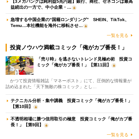
【3メガバンクは純利益5兆円超】銀行、商社、ゼネコンは最高
益続出の一方で、中小企業・…
急増する中国企業の“国籍ロンダリング” SHEIN、TikTok、
Temu…本社機能を海外に移転させ…
一覧を見る
投資ノウハウ満載コミック「俺がカブ番長！」
「売り時」を逃さないトレンド見極め術 投資コ
ミック「俺がカブ番長！」【第11回】
かつて投資情報雑誌「マネーポスト」にて、圧倒的な情報量が
詰め込まれた「天下無敵の株コミック」とし…
テクニカル分析・集中講義 投資コミック「俺がカブ番長！」
【第10回】
不透明相場に勝つ信用取引の極意 投資コミック「俺がカブ番
長！」【第9回】
一覧を見る