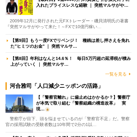
入れたプライスレスな経験 ｜ 突然マルサがや…
2009年12月に発行された元FXトレーダー・磯貝清明氏の著書
『突然マルサがやって来た！～FXで10億円稼い…
【第9回】もう一度FXでリベンジ！ 種銭は差し押さえを免れ
た”ヒミツのお金” ｜ 突然マルサ…
【第8回】年利はなんと14.6％！ 毎日5万円超の延滞税が積み
上がっていく ｜ 突然マルサ…
一覧を見る
河合雅司「人口減少ニッポンの活路」
【「警察官離れ」に歯止めはかかるか？】警察庁
が本気で取り組む「警察組織の構造改革」 実
現…
警察庁が目下、頭を悩ませているのが「警察官不足」だ。警察
官の採用試験の受験者数は10年間で2分の1以…