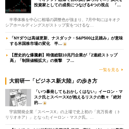
投資家としての成長につなげる4つの視点 「…
半導体株を中心に相場の調整色が強まり、7月中旬にはキオク
シアホールディングスがストップ安をつけるな…
「NYダウは高値更新、ナスダック・S&P500は足踏み」が意味
する米国株市場の変化 半…
【歴史的な爆騰劇】時価総額10兆円企業が「2連続ストップ
高」「制限値幅拡大」の衝撃 フ…
一覧を見る
大前研一「ビジネス新大陸」の歩き方
「いつ暴発してもおかしくはない」イーロン・マ
スク氏とスペースXが抱えるリスクの数々「絶対
的…
宇宙開発企業「スペースX」の上場で史上初の「兆万長者（ト
リリオネア）」となったイーロン・マスク氏。…