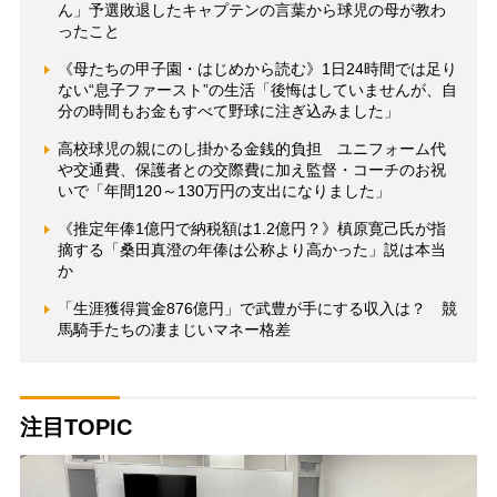
ん」予選敗退したキャプテンの言葉から球児の母が教わ
ったこと
《母たちの甲子園・はじめから読む》1日24時間では足り
ない“息子ファースト”の生活「後悔はしていませんが、自
分の時間もお金もすべて野球に注ぎ込みました」
高校球児の親にのし掛かる金銭的負担 ユニフォーム代
や交通費、保護者との交際費に加え監督・コーチのお祝
いで「年間120～130万円の支出になりました」
《推定年俸1億円で納税額は1.2億円？》槙原寛己氏が指
摘する「桑田真澄の年俸は公称より高かった」説は本当
か
「生涯獲得賞金876億円」で武豊が手にする収入は？ 競
馬騎手たちの凄まじいマネー格差
注目TOPIC