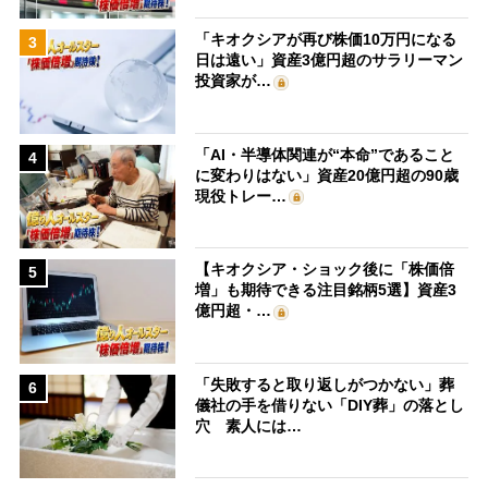
「キオクシアが再び株価10万円になる
3
日は遠い」資産3億円超のサラリーマン
投資家が…
「AI・半導体関連が“本命”であること
4
に変わりはない」資産20億円超の90歳
現役トレー…
【キオクシア・ショック後に「株価倍
5
増」も期待できる注目銘柄5選】資産3
億円超・…
「失敗すると取り返しがつかない」葬
6
儀社の手を借りない「DIY葬」の落とし
穴 素人には…