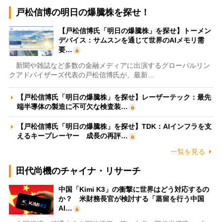
戸松信博の明日の爆騰株を探せ！
【戸松信博氏「明日の爆騰株」を探せ】トーメン
デバイス：サムスンを通じて世界のAIメモリ需
要…
新聞や雑誌など多数の金融メディアに出演するグローバルリン
クアドバイザーズ代表の戸松信博氏が、最新…
【戸松信博氏「明日の爆騰株」を探せ】レーザーテック：最先
端半導体の製造に不可欠な検査装…
【戸松信博氏「明日の爆騰株」を探せ】TDK：AIインフラを支
えるキープレーヤー 成長の再評…
一覧を見る
田代尚機のチャイナ・リサーチ
中国「Kimi K3」の衝撃に世界はどう対応するの
か？ 米財務長官が検討する「蒸留を行う中国
AI…