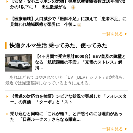
【安全・安心ニッポンの危機】採用試験受験者数は10年間で2
分の1以下に！ 出生数減がも…
【医療崩壊】人口減少で「医師不足」に加えて「患者不足」に
見舞われ地域医療が限界に 今後…
一覧を見る
快適クルマ生活 乗ってみた、使ってみた
【4ヶ月間で受注累計6000台】BEV普及の障壁と
なる「航続距離の不安」「充電のストレス」解
消…
あれほどもてはやされていた「EV（BEV）シフト」の潮流も、
最近では減速基調になっているように見える。…
《雪道の対応力を検証》シビアな状況で実感した「フォレスタ
ー」の真価 「ターボ」と「スト…
乗り込むと同時に「これが軽？」と戸惑うのには理由があっ
た 「日産ルークス」さらなる躍進…
一覧を見る