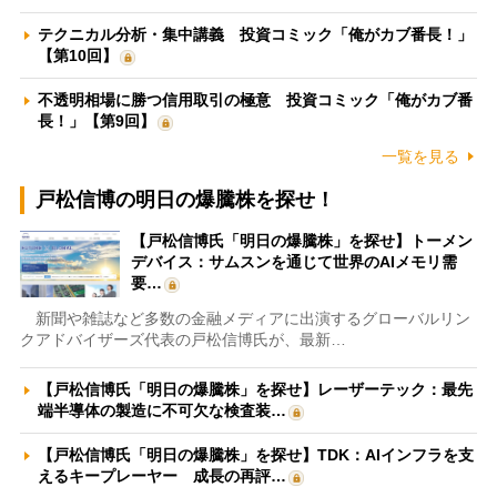
テクニカル分析・集中講義 投資コミック「俺がカブ番長！」
【第10回】
不透明相場に勝つ信用取引の極意 投資コミック「俺がカブ番
長！」【第9回】
一覧を見る
戸松信博の明日の爆騰株を探せ！
【戸松信博氏「明日の爆騰株」を探せ】トーメン
デバイス：サムスンを通じて世界のAIメモリ需
要…
新聞や雑誌など多数の金融メディアに出演するグローバルリン
クアドバイザーズ代表の戸松信博氏が、最新…
【戸松信博氏「明日の爆騰株」を探せ】レーザーテック：最先
端半導体の製造に不可欠な検査装…
【戸松信博氏「明日の爆騰株」を探せ】TDK：AIインフラを支
えるキープレーヤー 成長の再評…