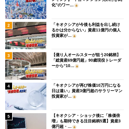
化”のワー…
「キオクシアが今後も利益を出し続け
2
るかは分からない」資産11億円の個人
投資家が…
【億り人オールスターが狙う20銘柄】
3
「総資産69億円超」90歳現役トレーダ
ーから“10…
「キオクシアが再び株価10万円になる
4
日は遠い」資産3億円超のサラリーマン
投資家が…
【キオクシア・ショック後に「株価倍
5
増」も期待できる注目銘柄5選】資産3
億円超・…