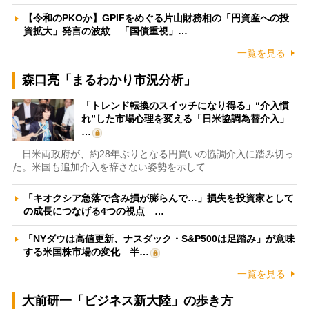
【令和のPKOか】GPIFをめぐる片山財務相の「円資産への投
資拡大」発言の波紋 「国債重視」…
一覧を見る
森口亮「まるわかり市況分析」
「トレンド転換のスイッチになり得る」“介入慣
れ”した市場心理を変える「日米協調為替介入」
…
日米両政府が、約28年ぶりとなる円買いの協調介入に踏み切っ
た。米国も追加介入を辞さない姿勢を示して…
「キオクシア急落で含み損が膨らんで…」損失を投資家として
の成長につなげる4つの視点 …
「NYダウは高値更新、ナスダック・S&P500は足踏み」が意味
する米国株市場の変化 半…
一覧を見る
大前研一「ビジネス新大陸」の歩き方