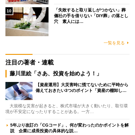
「失敗すると取り返しがつかない」葬
10
儀社の手を借りない「DIY葬」の落とし
穴 素人には…
一覧を見る
注目の著者・連載
藤川里絵「さあ、投資を始めよう！」
【資産運用】大災害時に慌てないために平時から
備えておきたい3つのポイント「資産の棚卸し…
大規模な災害が起きると、株式市場が大きく動いたり、取引環
境が不安定になったりすることがある。一方…
5年ぶり改訂の「CGコード」、何が変わったのかポイントを解
説 企業に成長投資の具体的な説…