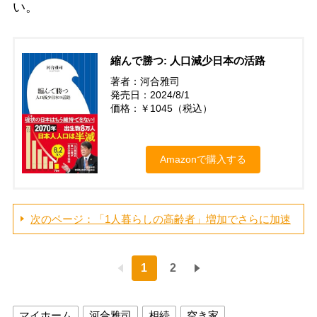
い。
縮んで勝つ: 人口減少日本の活路
著者：河合雅司
発売日：2024/8/1
価格：￥1045（税込）
Amazonで購入する
次のページ：「1人暮らしの高齢者」増加でさらに加速
1
2
マイホーム
河合雅司
相続
空き家