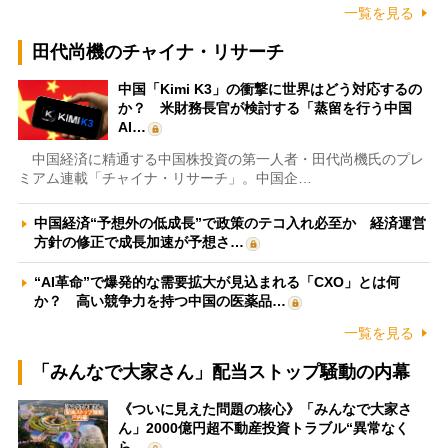
一覧を見る
田代尚機のチャイナ・リサーチ
中国「Kimi K3」の衝撃に世界はどう対応するの
か？ 米財務長官が検討する「蒸留を行う中国
AI…
中国経済に精通する中国株投資の第一人者・田代尚機氏のプレ
ミアム連載「チャイナ・リサーチ」。中国企…
中国経済“予想外の低成長”で政策のテコ入れ必至か 経済運営
方針の修正で成長加速が予想さ…
“AI革命”で爆発的な需要拡大が見込まれる「CXO」とは何
か？ 高い競争力を持つ中国の医薬品…
一覧を見る
「みんなで大家さん」配当ストップ騒動の内幕
《ついに見えた問題の核心》「みんなで大家さ
ん」2000億円超不動産投資トラブル“異常なく
ら…