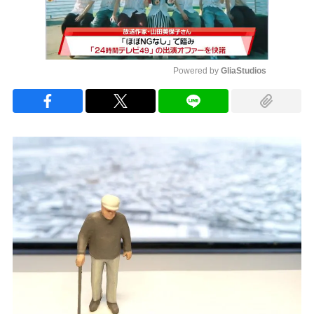
Powered by 
GliaStudios
Mute