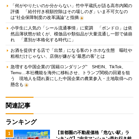
「何がやりたいのか分からない」竹中平蔵氏が語る高市内閣の
評価 「給付付き税額控除はその場しのぎ」いま不可欠なの
は“社会保障制度の改革議論”と指摘
小学生に人気の「シール流通事情」に変調 「ボンドロ」は依
然品薄状態が続くが、模倣品や類似品が大量流通し一部で値崩
れ 「選別が本格化する時代に」
お酒を提供する店で「出禁」になる客のトホホな生態 嘔吐や
粗相だけじゃない、店側が嫌がる“最悪の客”とは
急増する中国企業の“国籍ロンダリング” SHEIN、TikTok、
Temu…本社機能を海外に移転させ、トランプ関税の回避を狙
う 現地人を隠れ蓑にした中国企業の農業参入・土地取得への
懸念も
関連記事
ランキング
【首都圏の不動産価格「危ない駅」ラ
1
ンキング】“中古マンション売れ行き鈍