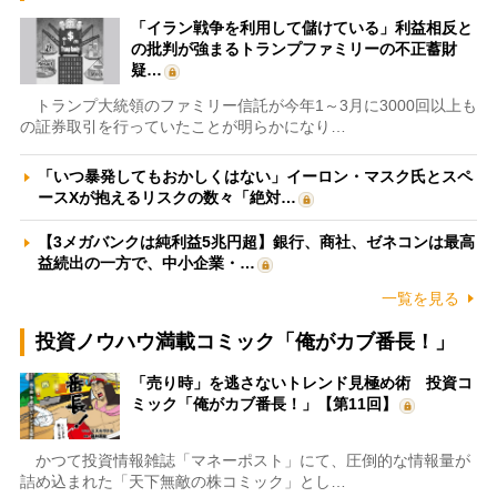
「イラン戦争を利用して儲けている」利益相反と
の批判が強まるトランプファミリーの不正蓄財
疑…
トランプ大統領のファミリー信託が今年1～3月に3000回以上も
の証券取引を行っていたことが明らかになり…
「いつ暴発してもおかしくはない」イーロン・マスク氏とスペ
ースXが抱えるリスクの数々「絶対…
【3メガバンクは純利益5兆円超】銀行、商社、ゼネコンは最高
益続出の一方で、中小企業・…
一覧を見る
投資ノウハウ満載コミック「俺がカブ番長！」
「売り時」を逃さないトレンド見極め術 投資コ
ミック「俺がカブ番長！」【第11回】
かつて投資情報雑誌「マネーポスト」にて、圧倒的な情報量が
詰め込まれた「天下無敵の株コミック」とし…