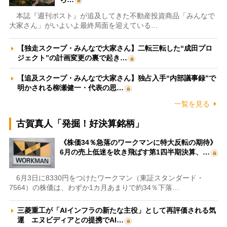
本誌『週刊ポスト』が追及してきた不動産投資商品「みんなで
大家さん」がいよいよ最終局面を迎えている…
【独走スクープ・みんなで大家さん】二転三転した“成田プロ
ジェクト”の計画変更の裏で起き…
【追及スクープ・みんなで大家さん】独占入手“内部議事録”で
明かされる柳瀬健一・代表の思…
一覧を見る
古賀真人「発掘！好決算銘柄」
《株価34％急落のワークマンに特大反転の期待》
6月の売上低迷を吹き飛ばす第1四半期決算、…
6月3日に8330円をつけたワークマン（東証スタンダード・
7564）の株価は、わずか1カ月あまりで約34％下落…
三菱重工が「AIインフラの新たな主役」として再評価される気
運 エヌビディアとの提携でAI…