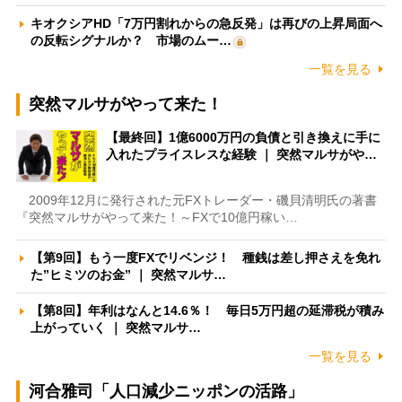
キオクシアHD「7万円割れからの急反発」は再びの上昇局面へ
の反転シグナルか？ 市場のムー…
一覧を見る
突然マルサがやって来た！
【最終回】1億6000万円の負債と引き換えに手に
入れたプライスレスな経験 ｜ 突然マルサがや…
2009年12月に発行された元FXトレーダー・磯貝清明氏の著書
『突然マルサがやって来た！～FXで10億円稼い…
【第9回】もう一度FXでリベンジ！ 種銭は差し押さえを免れ
た”ヒミツのお金” ｜ 突然マルサ…
【第8回】年利はなんと14.6％！ 毎日5万円超の延滞税が積み
上がっていく ｜ 突然マルサ…
一覧を見る
河合雅司「人口減少ニッポンの活路」