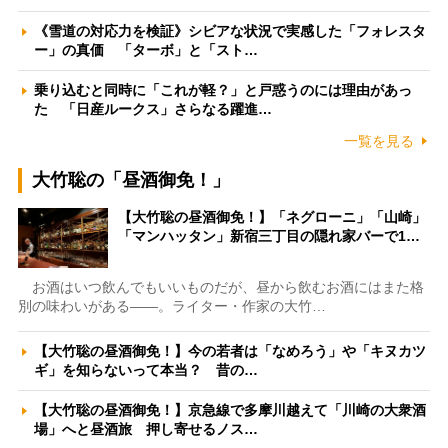
《雪道の対応力を検証》シビアな状況で実感した「フォレスタ
ー」の真価 「ターボ」と「スト…
乗り込むと同時に「これが軽？」と戸惑うのには理由があっ
た 「日産ルークス」さらなる躍進…
一覧を見る
大竹聡の「昼酒御免！」
【大竹聡の昼酒御免！】「ネグローニ」「山崎」
「マンハッタン」新宿三丁目の隠れ家バーで1…
お酒はいつ飲んでもいいものだが、昼から飲むお酒にはまた格
別の味わいがある――。ライター・作家の大竹…
【大竹聡の昼酒御免！】今の若者は「なめろう」や「キヌカツ
ギ」を知らないって本当？ 昔の…
【大竹聡の昼酒御免！】京急線で多摩川越えて「川崎の大衆酒
場」へと昼酒旅 押し寄せるノス…