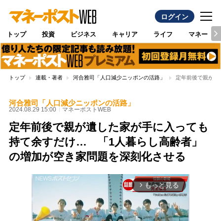
ログイン
トップ
投資
ビジネス
キャリア
ライフ
マネー
トップ
連載・著者
河合雅司「人口減少ニッポンの活路」
定年前後で親が遺
河合雅司「人口減少ニッポンの活路」
2024.08.29 15:00
マネーポストWEB
定年前後で親が遺した家が手に入っても
持て余すだけ… 「1人暮らし高齢者」
の増加が空き家問題を深刻化させる
もっと見る
arrow_forward_ios