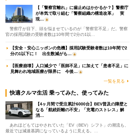
【「警察官離れ」に歯止めはかかるか？】警察庁
が本気で取り組む「警察組織の構造改革」 実
現…
警察庁が目下、頭を悩ませているのが「警察官不足」だ。警察
官の採用試験の受験者数は10年間で2分の1以…
【安全・安心ニッポンの危機】採用試験受験者数は10年間で2
分の1以下に！ 出生数減がも…
【医療崩壊】人口減少で「医師不足」に加えて「患者不足」に
見舞われ地域医療が限界に 今後…
一覧を見る
快適クルマ生活 乗ってみた、使ってみた
【4ヶ月間で受注累計6000台】BEV普及の障壁と
なる「航続距離の不安」「充電のストレス」解
消…
あれほどもてはやされていた「EV（BEV）シフト」の潮流も、
最近では減速基調になっているように見える。…