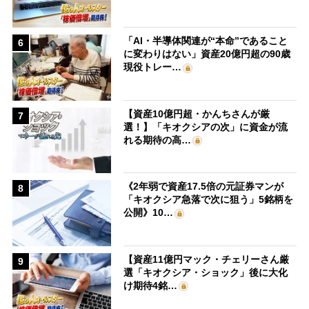
「AI・半導体関連が“本命”であること
6
に変わりはない」資産20億円超の90歳
現役トレー…
【資産10億円超・かんちさんが厳
7
選！】「キオクシアの次」に資金が流
れる期待の高…
《2年弱で資産17.5倍の元証券マンが
8
「キオクシア急落で次に狙う」5銘柄を
公開》10…
【資産11億円マック・チェリーさん厳
9
選「キオクシア・ショック」後に大化
け期待4銘…