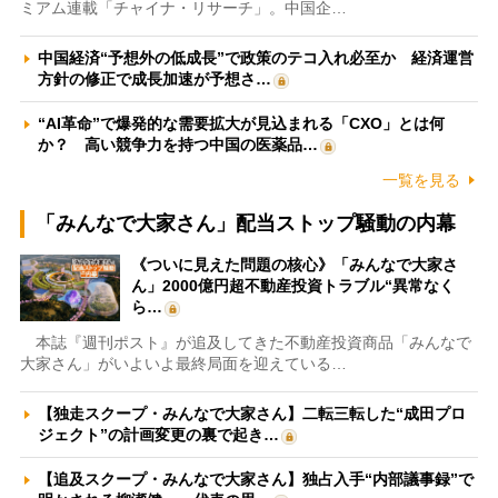
ミアム連載「チャイナ・リサーチ」。中国企…
中国経済“予想外の低成長”で政策のテコ入れ必至か 経済運営
方針の修正で成長加速が予想さ…
“AI革命”で爆発的な需要拡大が見込まれる「CXO」とは何
か？ 高い競争力を持つ中国の医薬品…
一覧を見る
「みんなで大家さん」配当ストップ騒動の内幕
《ついに見えた問題の核心》「みんなで大家さ
ん」2000億円超不動産投資トラブル“異常なく
ら…
本誌『週刊ポスト』が追及してきた不動産投資商品「みんなで
大家さん」がいよいよ最終局面を迎えている…
【独走スクープ・みんなで大家さん】二転三転した“成田プロ
ジェクト”の計画変更の裏で起き…
【追及スクープ・みんなで大家さん】独占入手“内部議事録”で