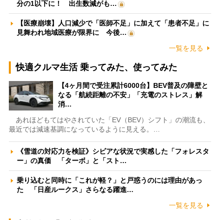
分の1以下に！ 出生数減がも…
【医療崩壊】人口減少で「医師不足」に加えて「患者不足」に
見舞われ地域医療が限界に 今後…
一覧を見る
快適クルマ生活 乗ってみた、使ってみた
【4ヶ月間で受注累計6000台】BEV普及の障壁と
なる「航続距離の不安」「充電のストレス」解
消…
あれほどもてはやされていた「EV（BEV）シフト」の潮流も、
最近では減速基調になっているように見える。…
《雪道の対応力を検証》シビアな状況で実感した「フォレスタ
ー」の真価 「ターボ」と「スト…
乗り込むと同時に「これが軽？」と戸惑うのには理由があっ
た 「日産ルークス」さらなる躍進…
一覧を見る