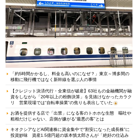
「約5時間かかるし、料金も高いのになぜ？」東京～博多間の
移動に飛行機ではなく新幹線を選ぶ人の事情
【クレジット決済代行・全東信が破産】63社もの金融機関が融
資をしながら「20年以上の粉飾決算」を見抜けなかったカラク
リ 営業現場では“自転車操業”の焦りも表出していた
お酒を提供する店で「出禁」になる客のトホホな生態 嘔吐や
粗相だけじゃない、店側が嫌がる“最悪の客”とは
キオクシアなどAI関連株に資金集中で“割安になった成長株”に
投資妙味 資産1.5億円超の坂本慎太郎さんが「絶好の仕込み