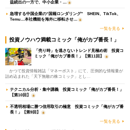
益続出の一方で、中小企業・…
急増する中国企業の“国籍ロンダリング” SHEIN、TikTok、
Temu…本社機能を海外に移転させ…
一覧を見る
投資ノウハウ満載コミック「俺がカブ番長！」
「売り時」を逃さないトレンド見極め術 投資コ
ミック「俺がカブ番長！」【第11回】
かつて投資情報雑誌「マネーポスト」にて、圧倒的な情報量が
詰め込まれた「天下無敵の株コミック」とし…
テクニカル分析・集中講義 投資コミック「俺がカブ番長！」
【第10回】
不透明相場に勝つ信用取引の極意 投資コミック「俺がカブ番
長！」【第9回】
一覧を見る