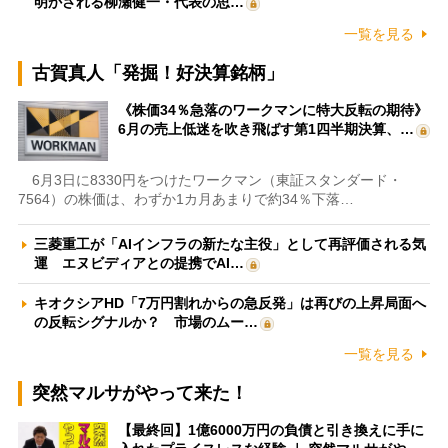
明かされる柳瀬健一・代表の思…
一覧を見る
古賀真人「発掘！好決算銘柄」
《株価34％急落のワークマンに特大反転の期待》
6月の売上低迷を吹き飛ばす第1四半期決算、…
6月3日に8330円をつけたワークマン（東証スタンダード・
7564）の株価は、わずか1カ月あまりで約34％下落…
三菱重工が「AIインフラの新たな主役」として再評価される気
運 エヌビディアとの提携でAI…
キオクシアHD「7万円割れからの急反発」は再びの上昇局面へ
の反転シグナルか？ 市場のムー…
一覧を見る
突然マルサがやって来た！
【最終回】1億6000万円の負債と引き換えに手に