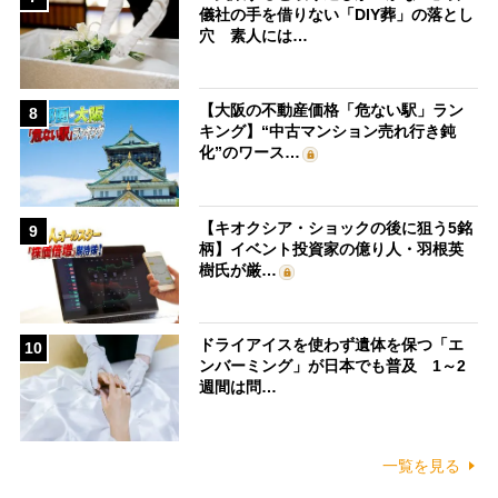
儀社の手を借りない「DIY葬」の落とし
穴 素人には…
【大阪の不動産価格「危ない駅」ラン
8
キング】“中古マンション売れ行き鈍
化”のワース…
【キオクシア・ショックの後に狙う5銘
9
柄】イベント投資家の億り人・羽根英
樹氏が厳…
ドライアイスを使わず遺体を保つ「エ
10
ンバーミング」が日本でも普及 1～2
週間は問…
一覧を見る