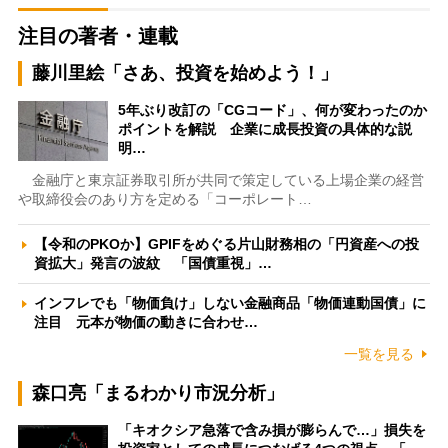
注目の著者・連載
藤川里絵「さあ、投資を始めよう！」
5年ぶり改訂の「CGコード」、何が変わったのか
ポイントを解説 企業に成長投資の具体的な説
明…
金融庁と東京証券取引所が共同で策定している上場企業の経営
や取締役会のあり方を定める「コーポレート…
【令和のPKOか】GPIFをめぐる片山財務相の「円資産への投
資拡大」発言の波紋 「国債重視」…
インフレでも「物価負け」しない金融商品「物価連動国債」に
注目 元本が物価の動きに合わせ…
一覧を見る
森口亮「まるわかり市況分析」
「キオクシア急落で含み損が膨らんで…」損失を