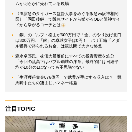
ムが明らかに売れている現場
《風雲急のタイガース監督人事をめぐる阪急vs阪神相関
図》「岡田後継」で阪急サイドから挙がるOBと阪神サイ
ドから挙がるコーチとは
「銅」のゴルフ・松山が600万円で「金」のやり投げ北口
は300万円、「銀」の卓球女子は0円！ パリ五輪「メダ
ル獲得で得られるお金」は競技間で大きな格差
森永卓郎氏、株価大暴落前にすべての投資資産を処分
「今回の乱高下はバブル崩壊の序章。最終的には日経平
均が10分の1になっても不思議でない」
「生涯獲得賞金876億円」で武豊が手にする収入は？ 競
馬騎手たちの凄まじいマネー格差
注目TOPIC