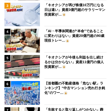
「キオクシアが再び株価10万円になる
3
日は遠い」資産3億円超のサラリーマン
投資家が…
「AI・半導体関連が“本命”であること
4
に変わりはない」資産20億円超の90歳
現役トレー…
「キオクシアが今後も利益を出し続け
5
るかは分からない」資産11億円の個人
投資家が…
【首都圏の不動産価格「危ない駅」ラ
6
ンキング】“中古マンション売れ行き鈍
化”のワー…
「失敗すると取り返しがつかない」葬
7