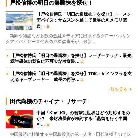
戸松信博の明日の爆騰株を探せ！
【戸松信博氏「明日の爆騰株」を探せ】トーメン
デバイス：サムスンを通じて世界のAIメモリ需
要…
新聞や雑誌など多数の金融メディアに出演するグローバルリン
クアドバイザーズ代表の戸松信博氏が、最新…
【戸松信博氏「明日の爆騰株」を探せ】レーザーテック：最先
端半導体の製造に不可欠な検査装…
【戸松信博氏「明日の爆騰株」を探せ】TDK：AIインフラを支
えるキープレーヤー 成長の再評…
一覧を見る
田代尚機のチャイナ・リサーチ
中国「Kimi K3」の衝撃に世界はどう対応するの
か？ 米財務長官が検討する「蒸留を行う中国
AI…
中国経済に精通する中国株投資の第一人者・田代尚機氏のプレ