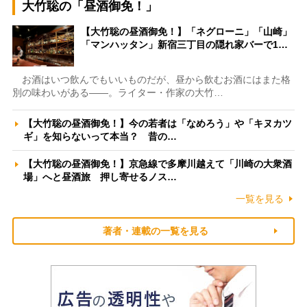
大竹聡の「昼酒御免！」
【大竹聡の昼酒御免！】「ネグローニ」「山崎」
「マンハッタン」新宿三丁目の隠れ家バーで1…
お酒はいつ飲んでもいいものだが、昼から飲むお酒にはまた格
別の味わいがある――。ライター・作家の大竹…
【大竹聡の昼酒御免！】今の若者は「なめろう」や「キヌカツ
ギ」を知らないって本当？ 昔の…
【大竹聡の昼酒御免！】京急線で多摩川越えて「川崎の大衆酒
場」へと昼酒旅 押し寄せるノス…
一覧を見る
著者・連載の一覧を見る