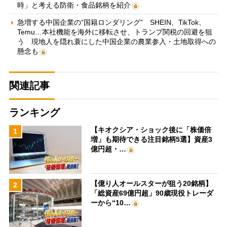
時」と考える防衛・食品銘柄を紹介
急増する中国企業の“国籍ロンダリング” SHEIN、TikTok、
Temu…本社機能を海外に移転させ、トランプ関税の回避を狙
う 現地人を隠れ蓑にした中国企業の農業参入・土地取得への
懸念も
関連記事
ランキング
【キオクシア・ショック後に「株価倍
1
増」も期待できる注目銘柄5選】資産3
億円超・…
【億り人オールスターが狙う20銘柄】
2
「総資産69億円超」90歳現役トレーダ
ーから“10…