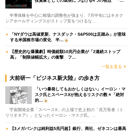
投資家としての成長につなげる4つの視点 「…
半導体株を中心に相場の調整色が強まり、7月中旬にはキオク
シアホールディングスがストップ安をつけるな…
「NYダウは高値更新、ナスダック・S&P500は足踏み」が意味
する米国株市場の変化 半…
【歴史的な爆騰劇】時価総額10兆円企業が「2連続ストップ
高」「制限値幅拡大」の衝撃 フ…
一覧を見る
大前研一「ビジネス新大陸」の歩き方
「いつ暴発してもおかしくはない」イーロン・マ
スク氏とスペースXが抱えるリスクの数々「絶対
的…
宇宙開発企業「スペースX」の上場で史上初の「兆万長者（ト
リリオネア）」となったイーロン・マスク氏。…
【3メガバンクは純利益5兆円超】銀行、商社、ゼネコンは最高