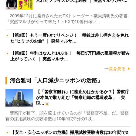
入れたプライスレスな経験 ｜ 突然マルサがや…
2009年12月に発行された元FXトレーダー・磯貝清明氏の著書
『突然マルサがやって来た！～FXで10億円稼い…
【第9回】もう一度FXでリベンジ！ 種銭は差し押さえを免れ
た”ヒミツのお金” ｜ 突然マルサ…
【第8回】年利はなんと14.6％！ 毎日5万円超の延滞税が積み
上がっていく ｜ 突然マルサ…
一覧を見る
河合雅司「人口減少ニッポンの活路」
【「警察官離れ」に歯止めはかかるか？】警察庁
が本気で取り組む「警察組織の構造改革」 実
現…
警察庁が目下、頭を悩ませているのが「警察官不足」だ。警察
官の採用試験の受験者数は10年間で2分の1以…
【安全・安心ニッポンの危機】採用試験受験者数は10年間で2