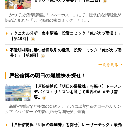
ミック「俺がカブ番長！」【第11回】
かつて投資情報雑誌「マネーポスト」にて、圧倒的な情報量が
詰め込まれた「天下無敵の株コミック」とし…
テクニカル分析・集中講義 投資コミック「俺がカブ番長！」
【第10回】
不透明相場に勝つ信用取引の極意 投資コミック「俺がカブ番
長！」【第9回】
一覧を見る
戸松信博の明日の爆騰株を探せ！
【戸松信博氏「明日の爆騰株」を探せ】トーメン
デバイス：サムスンを通じて世界のAIメモリ需
要…
新聞や雑誌など多数の金融メディアに出演するグローバルリン
クアドバイザーズ代表の戸松信博氏が、最新…
【戸松信博氏「明日の爆騰株」を探せ】レーザーテック：最先