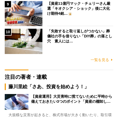
【資産11億円マック・チェリーさん厳
9
選「キオクシア・ショック」後に大化
け期待4銘…
「失敗すると取り返しがつかない」葬
10
儀社の手を借りない「DIY葬」の落とし
穴 素人には…
一覧を見る
注目の著者・連載
藤川里絵「さあ、投資を始めよう！」
【資産運用】大災害時に慌てないために平時から
備えておきたい3つのポイント「資産の棚卸し…
大規模な災害が起きると、株式市場が大きく動いたり、取引環