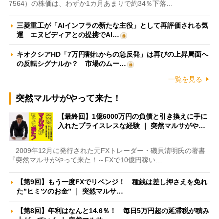
7564）の株価は、わずか1カ月あまりで約34％下落…
三菱重工が「AIインフラの新たな主役」として再評価される気
運 エヌビディアとの提携でAI…
キオクシアHD「7万円割れからの急反発」は再びの上昇局面へ
の反転シグナルか？ 市場のムー…
一覧を見る
突然マルサがやって来た！
【最終回】1億6000万円の負債と引き換えに手に
入れたプライスレスな経験 ｜ 突然マルサがや…
2009年12月に発行された元FXトレーダー・磯貝清明氏の著書
『突然マルサがやって来た！～FXで10億円稼い…
【第9回】もう一度FXでリベンジ！ 種銭は差し押さえを免れ
た”ヒミツのお金” ｜ 突然マルサ…
【第8回】年利はなんと14.6％！ 毎日5万円超の延滞税が積み