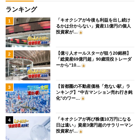
ランキング
「キオクシアが今後も利益を出し続け
1
るかは分からない」資産11億円の個人
投資家が…
【億り人オールスターが狙う20銘柄】
2
「総資産69億円超」90歳現役トレーダ
ーから“10…
【首都圏の不動産価格「危ない駅」ラ
3
ンキング】“中古マンション売れ行き鈍
化”のワー…
「キオクシアが再び株価10万円になる
4
日は遠い」資産3億円超のサラリーマン
投資家が…