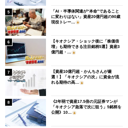
「AI・半導体関連が“本命”であること
5
に変わりはない」資産20億円超の90歳
現役トレー…
【キオクシア・ショック後に「株価倍
6
増」も期待できる注目銘柄5選】資産3
億円超・…
【資産10億円超・かんちさんが厳
7
選！】「キオクシアの次」に資金が流
れる期待の高…
《2年弱で資産17.5倍の元証券マンが
8
「キオクシア急落で次に狙う」5銘柄を
公開》10…