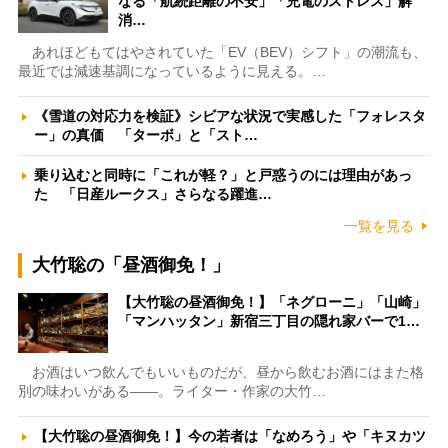
なる「航続距離の不安」「充電のストレス」解
消…
あれほどもてはやされていた「EV（BEV）シフト」の潮流も、
最近では減速基調になっているように見える。…
《雪道の対応力を検証》シビアな状況で実感した「フォレスタ
ー」の真価 「ターボ」と「スト…
乗り込むと同時に「これが軽？」と戸惑うのには理由があっ
た 「日産ルークス」さらなる躍進…
一覧を見る
大竹聡の「昼酒御免！」
【大竹聡の昼酒御免！】「ネグローニ」「山崎」
「マンハッタン」新宿三丁目の隠れ家バーで1…
お酒はいつ飲んでもいいものだが、昼から飲むお酒にはまた格
別の味わいがある――。ライター・作家の大竹…
【大竹聡の昼酒御免！】今の若者は「なめろう」や「キヌカツ