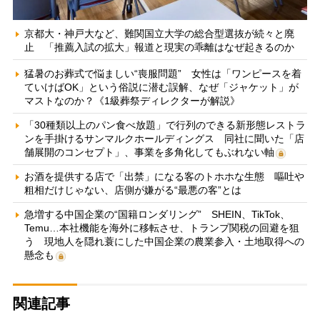
京都大・神戸大など、難関国立大学の総合型選抜が続々と廃
止 「推薦入試の拡大」報道と現実の乖離はなぜ起きるのか
猛暑のお葬式で悩ましい“喪服問題” 女性は「ワンピースを着
ていけばOK」という俗説に潜む誤解、なぜ「ジャケット」が
マストなのか？《1級葬祭ディレクターが解説》
「30種類以上のパン食べ放題」で行列のできる新形態レストラ
ンを手掛けるサンマルクホールディングス 同社に聞いた「店
舗展開のコンセプト」、事業を多角化してもぶれない軸
お酒を提供する店で「出禁」になる客のトホホな生態 嘔吐や
粗相だけじゃない、店側が嫌がる“最悪の客”とは
急増する中国企業の“国籍ロンダリング” SHEIN、TikTok、
Temu…本社機能を海外に移転させ、トランプ関税の回避を狙
う 現地人を隠れ蓑にした中国企業の農業参入・土地取得への
懸念も
関連記事