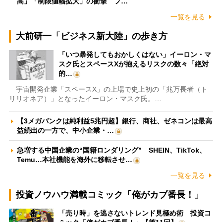
高」「制限値幅拡大」の衝撃 フ…
一覧を見る
大前研一「ビジネス新大陸」の歩き方
「いつ暴発してもおかしくはない」イーロン・マ
スク氏とスペースXが抱えるリスクの数々「絶対
的…
宇宙開発企業「スペースX」の上場で史上初の「兆万長者（ト
リリオネア）」となったイーロン・マスク氏。…
【3メガバンクは純利益5兆円超】銀行、商社、ゼネコンは最高
益続出の一方で、中小企業・…
急増する中国企業の“国籍ロンダリング” SHEIN、TikTok、
Temu…本社機能を海外に移転させ…
一覧を見る
投資ノウハウ満載コミック「俺がカブ番長！」
「売り時」を逃さないトレンド見極め術 投資コ