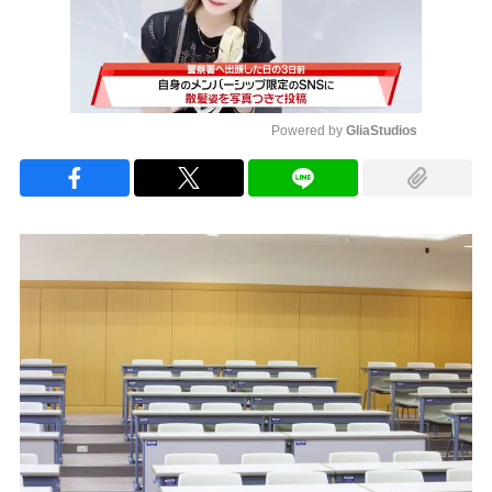
Powered by 
GliaStudios
Mute