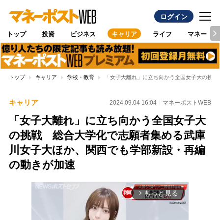
ログイン
トップ
投資
ビジネス
キャリア
ライフ
マネー
トップ
キャリア
学校・教育
「女子大離れ」に立ち向かう全国女子大の挑戦
キャリア
2024.09.04 16:04
マネーポストWEB
「女子大離れ」に立ち向かう全国女子大
の挑戦 総合大学化で志願者集める武庫
川女子大ほか、関西でも学部新設・再編
の動きが加速
もっと見る
arrow_forward_ios