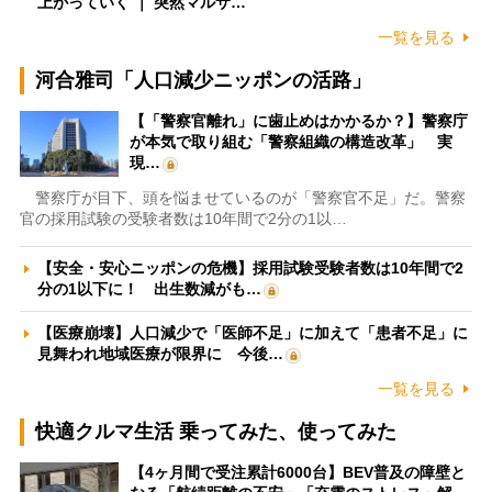
上がっていく ｜ 突然マルサ…
一覧を見る
河合雅司「人口減少ニッポンの活路」
【「警察官離れ」に歯止めはかかるか？】警察庁
が本気で取り組む「警察組織の構造改革」 実
現…
警察庁が目下、頭を悩ませているのが「警察官不足」だ。警察
官の採用試験の受験者数は10年間で2分の1以…
【安全・安心ニッポンの危機】採用試験受験者数は10年間で2
分の1以下に！ 出生数減がも…
【医療崩壊】人口減少で「医師不足」に加えて「患者不足」に
見舞われ地域医療が限界に 今後…
一覧を見る
快適クルマ生活 乗ってみた、使ってみた
【4ヶ月間で受注累計6000台】BEV普及の障壁と