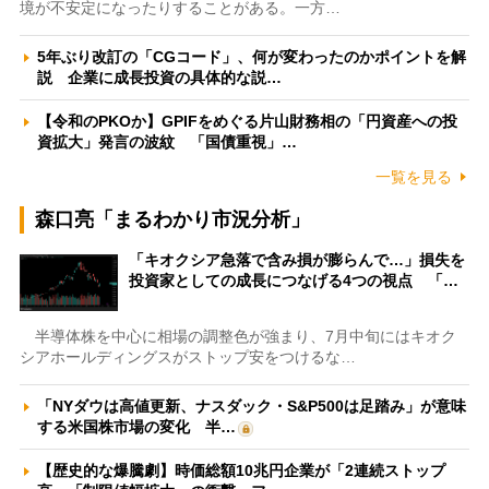
境が不安定になったりすることがある。一方…
5年ぶり改訂の「CGコード」、何が変わったのかポイントを解
説 企業に成長投資の具体的な説…
【令和のPKOか】GPIFをめぐる片山財務相の「円資産への投
資拡大」発言の波紋 「国債重視」…
一覧を見る
森口亮「まるわかり市況分析」
「キオクシア急落で含み損が膨らんで…」損失を
投資家としての成長につなげる4つの視点 「…
半導体株を中心に相場の調整色が強まり、7月中旬にはキオク
シアホールディングスがストップ安をつけるな…
「NYダウは高値更新、ナスダック・S&P500は足踏み」が意味
する米国株市場の変化 半…
【歴史的な爆騰劇】時価総額10兆円企業が「2連続ストップ