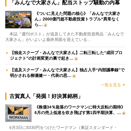
「みんなで大家さん」配当ストップ騒動の内幕
《ついに見えた問題の核心》「みんなで大家さ
ん」2000億円超不動産投資トラブル“異常なく
ら…
本誌『週刊ポスト』が追及してきた不動産投資商品「みんなで
大家さん」がいよいよ最終局面を迎えている…
【独走スクープ・みんなで大家さん】二転三転した“成田プロ
ジェクト”の計画変更の裏で起き…
【追及スクープ・みんなで大家さん】独占入手“内部議事録”で
明かされる柳瀬健一・代表の思…
一覧を見る
古賀真人「発掘！好決算銘柄」
《株価34％急落のワークマンに特大反転の期待》
6月の売上低迷を吹き飛ばす第1四半期決算、…
6月3日に8330円をつけたワークマン（東証スタンダード・