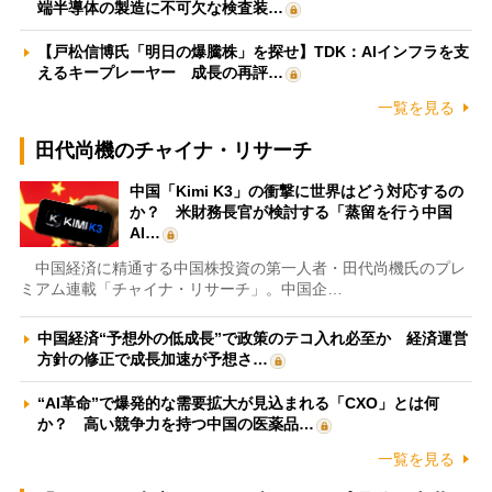
端半導体の製造に不可欠な検査装…
【戸松信博氏「明日の爆騰株」を探せ】TDK：AIインフラを支
えるキープレーヤー 成長の再評…
一覧を見る
田代尚機のチャイナ・リサーチ
中国「Kimi K3」の衝撃に世界はどう対応するの
か？ 米財務長官が検討する「蒸留を行う中国
AI…
中国経済に精通する中国株投資の第一人者・田代尚機氏のプレ
ミアム連載「チャイナ・リサーチ」。中国企…
中国経済“予想外の低成長”で政策のテコ入れ必至か 経済運営
方針の修正で成長加速が予想さ…
“AI革命”で爆発的な需要拡大が見込まれる「CXO」とは何
か？ 高い競争力を持つ中国の医薬品…
一覧を見る