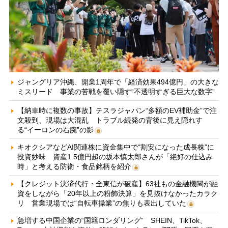
ジャングリア沖縄、開業1周年で「経済効果494億円」の大きな
ミスリード 事業の苦戦を覆い隠す“不透明すぎる巨大な数字”
【納車時に複数の事故】テスラジャパン“多額のEV補助金”で注
文殺到、現場は大混乱 トラブル続発の背後に見え隠れす
る“イーロンの右腕”の影
キオクシアなどAI関連株に資金集中で“割安になった成長株”に
投資妙味 資産1.5億円超の坂本慎太郎さんが「絶好の仕込み
時」と考える防衛・食品銘柄を紹介
【クレジット決済代行・全東信が破産】63社もの金融機関が融
資をしながら「20年以上の粉飾決算」を見抜けなかったカラク
リ 営業現場では“自転車操業”の焦りも表出していた
急増する中国企業の“国籍ロンダリング” SHEIN、TikTok、