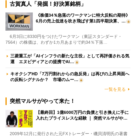
古賀真人「発掘！好決算銘柄」
《株価34％急落のワークマンに特大反転の期待》
6月の売上低迷を吹き飛ばす第1四半期決算、…
6月3日に8330円をつけたワークマン（東証スタンダード・
7564）の株価は、わずか1カ月あまりで約34％下落…
三菱重工が「AIインフラの新たな主役」として再評価される気
運 エヌビディアとの提携でAI…
キオクシアHD「7万円割れからの急反発」は再びの上昇局面へ
の反転シグナルか？ 市場のムー…
一覧を見る
突然マルサがやって来た！
【最終回】1億6000万円の負債と引き換えに手に
入れたプライスレスな経験 ｜ 突然マルサがや…
2009年12月に発行された元FXトレーダー・磯貝清明氏の著書