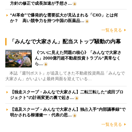
方針の修正で成長加速が予想さ…
“AI革命”で爆発的な需要拡大が見込まれる「CXO」とは何
か？ 高い競争力を持つ中国の医薬品…
一覧を見る
「みんなで大家さん」配当ストップ騒動の内幕
《ついに見えた問題の核心》「みんなで大家さ
ん」2000億円超不動産投資トラブル“異常なく
ら…
本誌『週刊ポスト』が追及してきた不動産投資商品「みんなで
大家さん」がいよいよ最終局面を迎えている…
【独走スクープ・みんなで大家さん】二転三転した“成田プロ
ジェクト”の計画変更の裏で起き…
【追及スクープ・みんなで大家さん】独占入手“内部議事録”で
明かされる柳瀬健一・代表の思…
一覧を見る