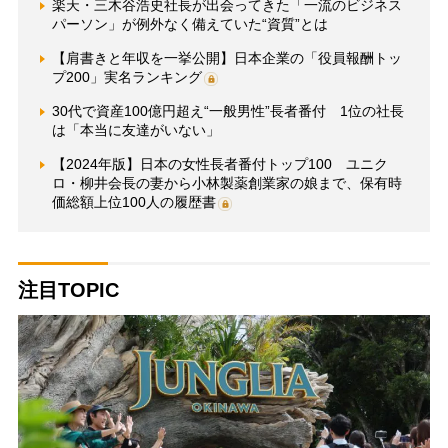
楽天・三木谷浩史社長が出会ってきた「一流のビジネス
パーソン」が例外なく備えていた“資質”とは
【肩書きと年収を一挙公開】日本企業の「役員報酬トッ
プ200」実名ランキング
30代で資産100億円超え“一般男性”長者番付 1位の社長
は「本当に友達がいない」
【2024年版】日本の女性長者番付トップ100 ユニク
ロ・柳井会長の妻から小林製薬創業家の娘まで、保有時
価総額上位100人の履歴書
注目TOPIC