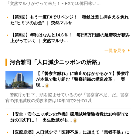
『突然マルサがやって来た！～FXで10億円稼い…
【第9回】もう一度FXでリベンジ！ 種銭は差し押さえを免れ
た”ヒミツのお金” ｜ 突然マルサ…
【第8回】年利はなんと14.6％！ 毎日5万円超の延滞税が積み
上がっていく ｜ 突然マルサ…
一覧を見る
河合雅司「人口減少ニッポンの活路」
【「警察官離れ」に歯止めはかかるか？】警察庁
が本気で取り組む「警察組織の構造改革」 実
現…
警察庁が目下、頭を悩ませているのが「警察官不足」だ。警察
官の採用試験の受験者数は10年間で2分の1以…
【安全・安心ニッポンの危機】採用試験受験者数は10年間で2
分の1以下に！ 出生数減がも…
【医療崩壊】人口減少で「医師不足」に加えて「患者不足」に