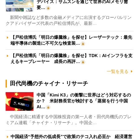
デバイス：サムスンを通じて世界のAIメモリ需
要…
新聞や雑誌など多数の金融メディアに出演するグローバルリン
クアドバイザーズ代表の戸松信博氏が、最新…
【戸松信博氏「明日の爆騰株」を探せ】レーザーテック：最先
端半導体の製造に不可欠な検査装…
【戸松信博氏「明日の爆騰株」を探せ】TDK：AIインフラを支
えるキープレーヤー 成長の再評…
一覧を見る
田代尚機のチャイナ・リサーチ
中国「Kimi K3」の衝撃に世界はどう対応するの
か？ 米財務長官が検討する「蒸留を行う中国
AI…
中国経済に精通する中国株投資の第一人者・田代尚機氏のプレ
ミアム連載「チャイナ・リサーチ」。中国企…
中国経済“予想外の低成長”で政策のテコ入れ必至か 経済運営