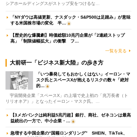
シアホールディングスがストップ安をつけるな…
「NYダウは高値更新、ナスダック・S&P500は足踏み」が意味
する米国株市場の変化 半…
【歴史的な爆騰劇】時価総額10兆円企業が「2連続ストップ
高」「制限値幅拡大」の衝撃 フ…
一覧を見る
大前研一「ビジネス新大陸」の歩き方
「いつ暴発してもおかしくはない」イーロン・マ
スク氏とスペースXが抱えるリスクの数々「絶対
的…
宇宙開発企業「スペースX」の上場で史上初の「兆万長者（ト
リリオネア）」となったイーロン・マスク氏。…
【3メガバンクは純利益5兆円超】銀行、商社、ゼネコンは最高
益続出の一方で、中小企業・…
急増する中国企業の“国籍ロンダリング” SHEIN、TikTok、