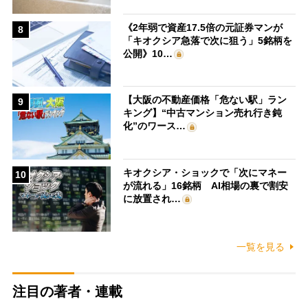
《2年弱で資産17.5倍の元証券マンが
8
「キオクシア急落で次に狙う」5銘柄を
公開》10…
【大阪の不動産価格「危ない駅」ラン
9
キング】“中古マンション売れ行き鈍
化”のワース…
キオクシア・ショックで「次にマネー
10
が流れる」16銘柄 AI相場の裏で割安
に放置され…
一覧を見る
注目の著者・連載