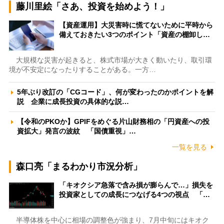
藤川里絵「さあ、投資を始めよう！」
【資産運用】大災害時に慌てないために平時から
備えておきたい3つのポイント「資産の棚卸し…
大規模な災害が起きると、株式市場が大きく動いたり、取引環
境が不安定になったりすることがある。一方…
5年ぶり改訂の「CGコード」、何が変わったのかポイントを解
説 企業に成長投資の具体的な説…
【令和のPKOか】GPIFをめぐる片山財務相の「円資産への投
資拡大」発言の波紋 「国債重視」…
一覧を見る
森口亮「まるわかり市況分析」
「キオクシア急落で含み損が膨らんで…」損失を
投資家としての成長につなげる4つの視点 「…
半導体株を中心に相場の調整色が強まり、7月中旬にはキオク