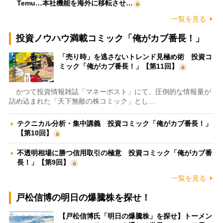
Temu…本社機能を海外に移転させ…
一覧を見る
投資ノウハウ満載コミック「俺がカブ番長！」
「売り時」を逃さないトレンド見極め術 投資コ
ミック「俺がカブ番長！」【第11回】
かつて投資情報雑誌「マネーポスト」にて、圧倒的な情報量が
詰め込まれた「天下無敵の株コミック」とし…
テクニカル分析・集中講義 投資コミック「俺がカブ番長！」
【第10回】
不透明相場に勝つ信用取引の極意 投資コミック「俺がカブ番
長！」【第9回】
一覧を見る
戸松信博の明日の爆騰株を探せ！
【戸松信博氏「明日の爆騰株」を探せ】トーメン