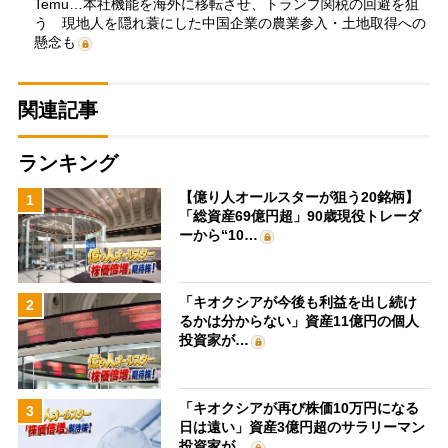
Temu…本社機能を海外に移転させ、トランプ関税の回避を狙
う 現地人を隠れ蓑にした中国企業の農業参入・土地取得への
懸念も
関連記事
ランキング
【億り人オールスターが狙う20銘柄】
1
「総資産69億円超」90歳現役トレーダ
ーから“10…
「キオクシアが今後も利益を出し続け
2
るかは分からない」資産11億円の個人
投資家が…
「キオクシアが再び株価10万円になる
3
日は遠い」資産3億円超のサラリーマン
投資家が…