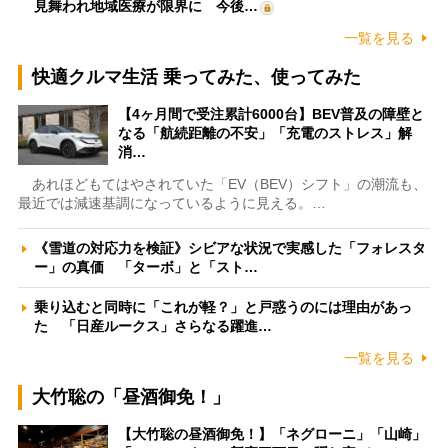
見舞われ地域医療が限界に 今後…
一覧を見る
快適クルマ生活 乗ってみた、使ってみた
【4ヶ月間で受注累計6000台】BEV普及の障壁と
なる「航続距離の不安」「充電のストレス」解
消…
あれほどもてはやされていた「EV（BEV）シフト」の潮流も、
最近では減速基調になっているように見える。…
《雪道の対応力を検証》シビアな状況で実感した「フォレスタ
ー」の真価 「ターボ」と「スト…
乗り込むと同時に「これが軽？」と戸惑うのには理由があっ
た 「日産ルークス」さらなる躍進…
一覧を見る
大竹聡の「昼酒御免！」
【大竹聡の昼酒御免！】「ネグローニ」「山崎」