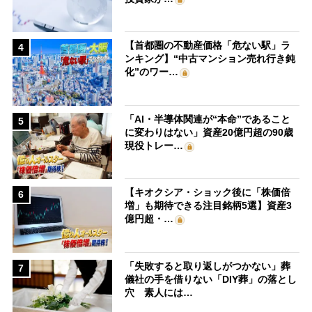
【首都圏の不動産価格「危ない駅」ラ
4
ンキング】“中古マンション売れ行き鈍
化”のワー…
「AI・半導体関連が“本命”であること
5
に変わりはない」資産20億円超の90歳
現役トレー…
【キオクシア・ショック後に「株価倍
6
増」も期待できる注目銘柄5選】資産3
億円超・…
「失敗すると取り返しがつかない」葬
7
儀社の手を借りない「DIY葬」の落とし
穴 素人には…