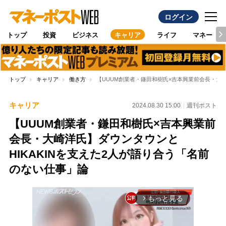
ログイン
トップ
投資
ビジネス
キャリア
ライフ
マネー
トップ
キャリア
働き方
【UUUM創業者・鎌田和樹氏×吉本興業前会長・大崎
キャリア
2024.08.30 15:00
週刊ポスト
【UUUM創業者・鎌田和樹氏×吉本興業前
会長・大崎洋氏】ダウンタウンと
HIKAKINを支えた2人が語り合う「名前
のない仕事」論
もっと見る
arrow_forward_ios