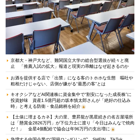
京都大・神戸大など、難関国立大学の総合型選抜が続々と廃
止 「推薦入試の拡大」報道と現実の乖離はなぜ起きるのか
お酒を提供する店で「出禁」になる客のトホホな生態 嘔吐や
粗相だけじゃない、店側が嫌がる“最悪の客”とは
キオクシアなどAI関連株に資金集中で“割安になった成長株”に
投資妙味 資産1.5億円超の坂本慎太郎さんが「絶好の仕込み
時」と考える防衛・食品銘柄を紹介
【土俵に埋まるカネ】大の里、豊昇龍が黒星続きの名古屋場所
は「懸賞金2826万円」が下位力士に渡り「今日はみんなで焼肉
だ！」 金星4個配給で協会は年96万円の支出増に
急増する中国企業の“国籍ロンダリング” SHEIN、TikTok、