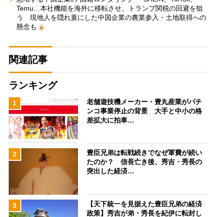
Temu…本社機能を海外に移転させ、トランプ関税の回避を狙
う 現地人を隠れ蓑にした中国企業の農業参入・土地取得への
懸念も
関連記事
ランキング
老舗遊技機メーカー・豊丸産業がパチ
1
ンコ事業停止の背景 大手と中小の格
差拡大に拍車…
豊臣兄弟は転戦続きでなぜ軍費が続い
2
たのか？ 信長亡き後、秀吉・秀長の
突出した経済…
【天下統一を見据えた豊臣兄弟の経済
3
政策】秀吉が弟・秀長を紀伊に転封し