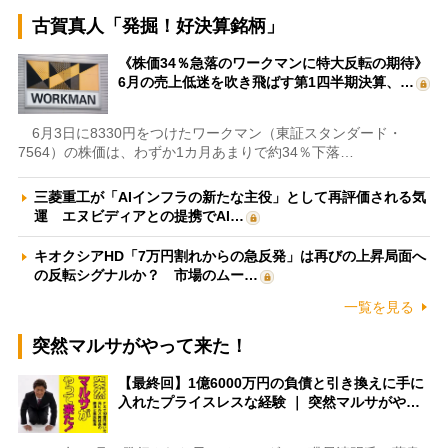
古賀真人「発掘！好決算銘柄」
《株価34％急落のワークマンに特大反転の期待》
6月の売上低迷を吹き飛ばす第1四半期決算、…
6月3日に8330円をつけたワークマン（東証スタンダード・
7564）の株価は、わずか1カ月あまりで約34％下落…
三菱重工が「AIインフラの新たな主役」として再評価される気
運 エヌビディアとの提携でAI…
キオクシアHD「7万円割れからの急反発」は再びの上昇局面へ
の反転シグナルか？ 市場のムー…
一覧を見る
突然マルサがやって来た！
【最終回】1億6000万円の負債と引き換えに手に
入れたプライスレスな経験 ｜ 突然マルサがや…