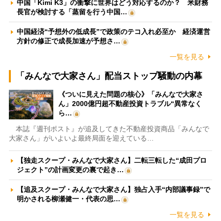
中国「Kimi K3」の衝撃に世界はどう対応するのか？ 米財務
長官が検討する「蒸留を行う中国…
中国経済“予想外の低成長”で政策のテコ入れ必至か 経済運営
方針の修正で成長加速が予想さ…
一覧を見る
「みんなで大家さん」配当ストップ騒動の内幕
《ついに見えた問題の核心》「みんなで大家さ
ん」2000億円超不動産投資トラブル“異常なく
ら…
本誌『週刊ポスト』が追及してきた不動産投資商品「みんなで
大家さん」がいよいよ最終局面を迎えている…
【独走スクープ・みんなで大家さん】二転三転した“成田プロ
ジェクト”の計画変更の裏で起き…
【追及スクープ・みんなで大家さん】独占入手“内部議事録”で
明かされる柳瀬健一・代表の思…
一覧を見る