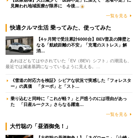
【医療崩壊】人口減少で「医師不足」に加えて「患者不足」に
見舞われ地域医療が限界に 今後…
一覧を見る
快適クルマ生活 乗ってみた、使ってみた
【4ヶ月間で受注累計6000台】BEV普及の障壁と
なる「航続距離の不安」「充電のストレス」解
消…
あれほどもてはやされていた「EV（BEV）シフト」の潮流も、
最近では減速基調になっているように見える。…
《雪道の対応力を検証》シビアな状況で実感した「フォレスタ
ー」の真価 「ターボ」と「スト…
乗り込むと同時に「これが軽？」と戸惑うのには理由があっ
た 「日産ルークス」さらなる躍進…
一覧を見る
大竹聡の「昼酒御免！」
【大竹聡の昼酒御免！】「ネグローニ」「山崎」