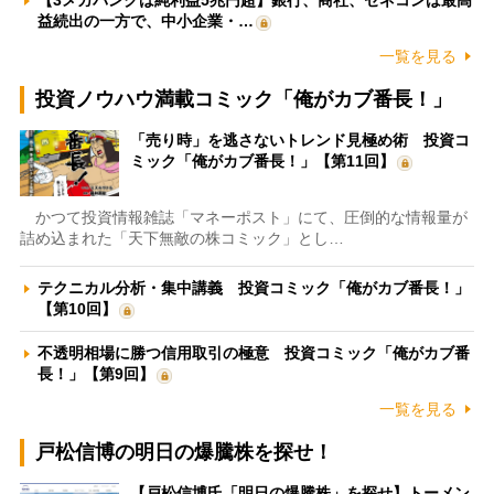
【3メガバンクは純利益5兆円超】銀行、商社、ゼネコンは最高
益続出の一方で、中小企業・…
一覧を見る
投資ノウハウ満載コミック「俺がカブ番長！」
「売り時」を逃さないトレンド見極め術 投資コ
ミック「俺がカブ番長！」【第11回】
かつて投資情報雑誌「マネーポスト」にて、圧倒的な情報量が
詰め込まれた「天下無敵の株コミック」とし…
テクニカル分析・集中講義 投資コミック「俺がカブ番長！」
【第10回】
不透明相場に勝つ信用取引の極意 投資コミック「俺がカブ番
長！」【第9回】
一覧を見る
戸松信博の明日の爆騰株を探せ！
【戸松信博氏「明日の爆騰株」を探せ】トーメン