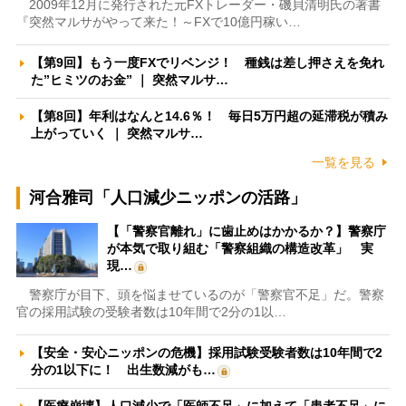
2009年12月に発行された元FXトレーダー・磯貝清明氏の著書
『突然マルサがやって来た！～FXで10億円稼い…
【第9回】もう一度FXでリベンジ！ 種銭は差し押さえを免れ
た”ヒミツのお金” ｜ 突然マルサ…
【第8回】年利はなんと14.6％！ 毎日5万円超の延滞税が積み
上がっていく ｜ 突然マルサ…
一覧を見る
河合雅司「人口減少ニッポンの活路」
【「警察官離れ」に歯止めはかかるか？】警察庁
が本気で取り組む「警察組織の構造改革」 実
現…
警察庁が目下、頭を悩ませているのが「警察官不足」だ。警察
官の採用試験の受験者数は10年間で2分の1以…
【安全・安心ニッポンの危機】採用試験受験者数は10年間で2
分の1以下に！ 出生数減がも…