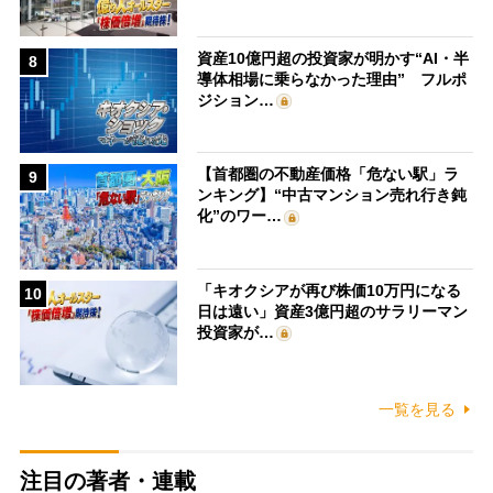
資産10億円超の投資家が明かす“AI・半
8
導体相場に乗らなかった理由” フルポ
ジション…
【首都圏の不動産価格「危ない駅」ラ
9
ンキング】“中古マンション売れ行き鈍
化”のワー…
「キオクシアが再び株価10万円になる
10
日は遠い」資産3億円超のサラリーマン
投資家が…
一覧を見る
注目の著者・連載