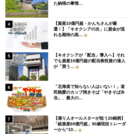
た納得の事情…
【資産10億円超・かんちさんが厳
4
選！】「キオクシアの次」に資金が流
れる期待の高…
【キオクシアが「配当」導入へ】それ
5
でも資産10億円超の配当株投資の達人
が「買う…
「北海道で知らない人はいない！」道
6
民熱愛のカップ焼きそば「やきそば弁
当」、最大の…
【億り人オールスターが狙う20銘柄】
7
「総資産69億円超」90歳現役トレーダ
ーから“10…