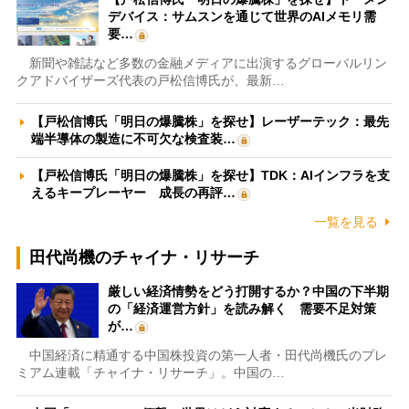
デバイス：サムスンを通じて世界のAIメモリ需
要…
新聞や雑誌など多数の金融メディアに出演するグローバルリン
クアドバイザーズ代表の戸松信博氏が、最新…
【戸松信博氏「明日の爆騰株」を探せ】レーザーテック：最先
端半導体の製造に不可欠な検査装…
【戸松信博氏「明日の爆騰株」を探せ】TDK：AIインフラを支
えるキープレーヤー 成長の再評…
一覧を見る
田代尚機のチャイナ・リサーチ
厳しい経済情勢をどう打開するか？中国の下半期
の「経済運営方針」を読み解く 需要不足対策
が…
中国経済に精通する中国株投資の第一人者・田代尚機氏のプレ
ミアム連載「チャイナ・リサーチ」。中国の…