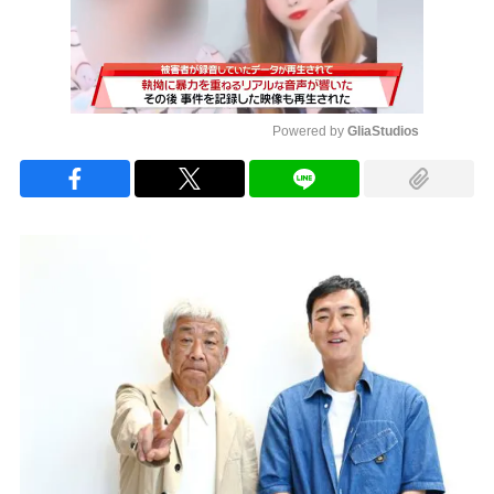
Powered by 
GliaStudios
Mute