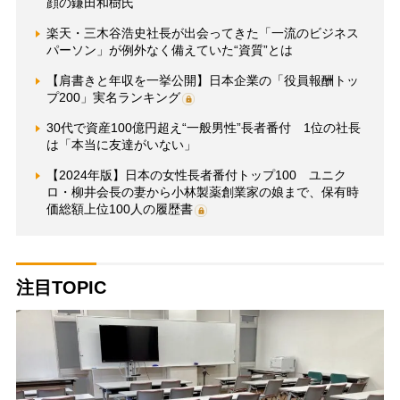
顔の鎌田和樹氏
楽天・三木谷浩史社長が出会ってきた「一流のビジネス
パーソン」が例外なく備えていた“資質”とは
【肩書きと年収を一挙公開】日本企業の「役員報酬トッ
プ200」実名ランキング
30代で資産100億円超え“一般男性”長者番付 1位の社長
は「本当に友達がいない」
【2024年版】日本の女性長者番付トップ100 ユニク
ロ・柳井会長の妻から小林製薬創業家の娘まで、保有時
価総額上位100人の履歴書
注目TOPIC