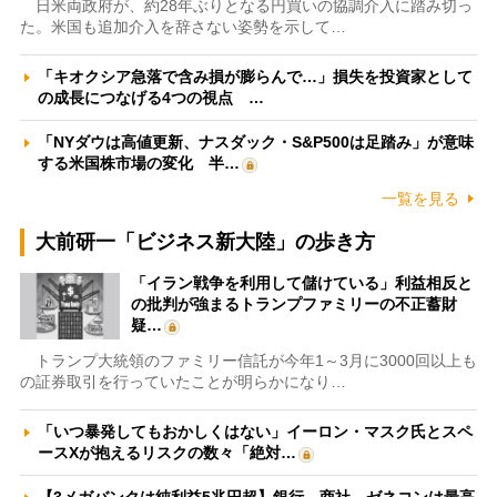
日米両政府が、約28年ぶりとなる円買いの協調介入に踏み切っ
た。米国も追加介入を辞さない姿勢を示して…
「キオクシア急落で含み損が膨らんで…」損失を投資家として
の成長につなげる4つの視点 …
「NYダウは高値更新、ナスダック・S&P500は足踏み」が意味
する米国株市場の変化 半…
一覧を見る
大前研一「ビジネス新大陸」の歩き方
「イラン戦争を利用して儲けている」利益相反と
の批判が強まるトランプファミリーの不正蓄財
疑…
トランプ大統領のファミリー信託が今年1～3月に3000回以上も
の証券取引を行っていたことが明らかになり…
「いつ暴発してもおかしくはない」イーロン・マスク氏とスペ
ースXが抱えるリスクの数々「絶対…