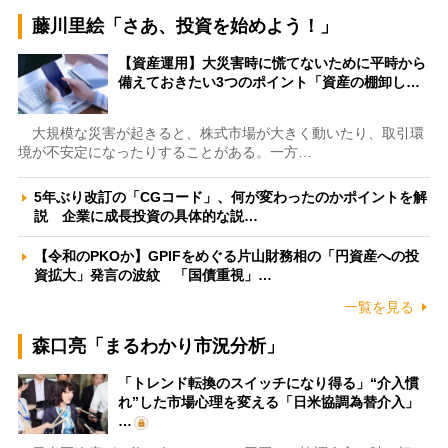
藤川里絵「さあ、投資を始めよう！」
【資産運用】大災害時に慌てないために平時から
備えておきたい3つのポイント「資産の棚卸し…
大規模な災害が起きると、株式市場が大きく動いたり、取引環
境が不安定になったりすることがある。一方…
5年ぶり改訂の「CGコード」、何が変わったのかポイントを解
説 企業に成長投資の具体的な説…
【令和のPKOか】GPIFをめぐる片山財務相の「円資産への投
資拡大」発言の波紋 「国債重視」…
一覧を見る
森口亮「まるわかり市況分析」
「トレンド転換のスイッチになり得る」“介入慣
れ”した市場心理を変える「日米協調為替介入」
…