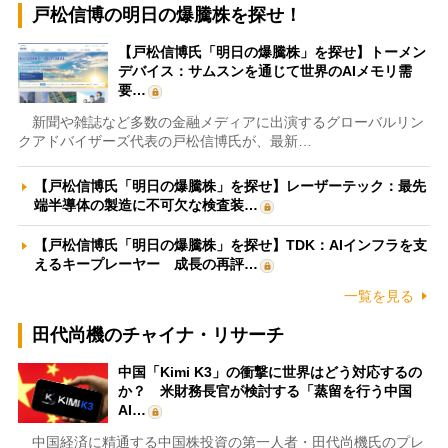
戸松信博の明日の爆騰株を探せ！
【戸松信博氏「明日の爆騰株」を探せ】トーメン
デバイス：サムスンを通じて世界のAIメモリ需
要…
新聞や雑誌など多数の金融メディアに出演するグローバルリン
クアドバイザーズ代表の戸松信博氏が、最新…
【戸松信博氏「明日の爆騰株」を探せ】レーザーテック：最先
端半導体の製造に不可欠な検査装…
【戸松信博氏「明日の爆騰株」を探せ】TDK：AIインフラを支
えるキープレーヤー 成長の再評…
一覧を見る
田代尚機のチャイナ・リサーチ
中国「Kimi K3」の衝撃に世界はどう対応するの
か？ 米財務長官が検討する「蒸留を行う中国
AI…
中国経済に精通する中国株投資の第一人者・田代尚機氏のプレ