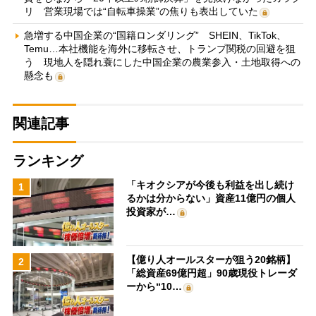
リ 営業現場では“自転車操業”の焦りも表出していた
急増する中国企業の“国籍ロンダリング” SHEIN、TikTok、
Temu…本社機能を海外に移転させ、トランプ関税の回避を狙
う 現地人を隠れ蓑にした中国企業の農業参入・土地取得への
懸念も
関連記事
ランキング
「キオクシアが今後も利益を出し続け
1
るかは分からない」資産11億円の個人
投資家が…
【億り人オールスターが狙う20銘柄】
2
「総資産69億円超」90歳現役トレーダ
ーから“10…