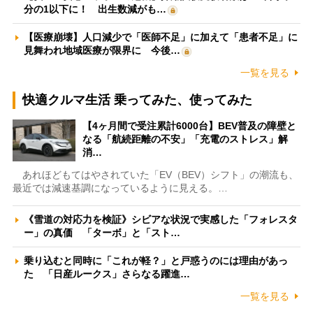
分の1以下に！ 出生数減がも…
【医療崩壊】人口減少で「医師不足」に加えて「患者不足」に
見舞われ地域医療が限界に 今後…
一覧を見る
快適クルマ生活 乗ってみた、使ってみた
【4ヶ月間で受注累計6000台】BEV普及の障壁と
なる「航続距離の不安」「充電のストレス」解
消…
あれほどもてはやされていた「EV（BEV）シフト」の潮流も、
最近では減速基調になっているように見える。…
《雪道の対応力を検証》シビアな状況で実感した「フォレスタ
ー」の真価 「ターボ」と「スト…
乗り込むと同時に「これが軽？」と戸惑うのには理由があっ
た 「日産ルークス」さらなる躍進…
一覧を見る