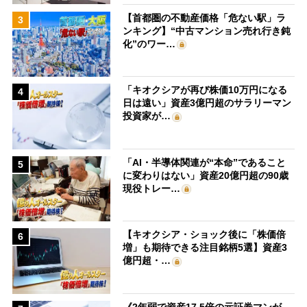
【首都圏の不動産価格「危ない駅」ラ
3
ンキング】“中古マンション売れ行き鈍
化”のワー…
「キオクシアが再び株価10万円になる
4
日は遠い」資産3億円超のサラリーマン
投資家が…
「AI・半導体関連が“本命”であること
5
に変わりはない」資産20億円超の90歳
現役トレー…
【キオクシア・ショック後に「株価倍
6
増」も期待できる注目銘柄5選】資産3
億円超・…
《2年弱で資産17.5倍の元証券マンが