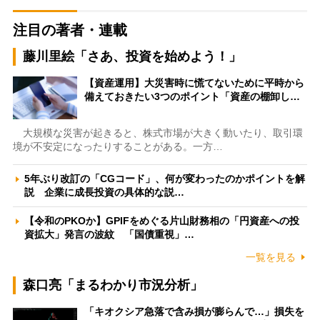
注目の著者・連載
藤川里絵「さあ、投資を始めよう！」
【資産運用】大災害時に慌てないために平時から
備えておきたい3つのポイント「資産の棚卸し…
大規模な災害が起きると、株式市場が大きく動いたり、取引環
境が不安定になったりすることがある。一方…
5年ぶり改訂の「CGコード」、何が変わったのかポイントを解
説 企業に成長投資の具体的な説…
【令和のPKOか】GPIFをめぐる片山財務相の「円資産への投
資拡大」発言の波紋 「国債重視」…
一覧を見る
森口亮「まるわかり市況分析」
「キオクシア急落で含み損が膨らんで…」損失を