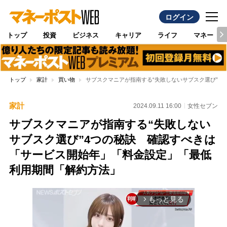
ログイン
トップ
投資
ビジネス
キャリア
ライフ
マネー
トップ
家計
買い物
サブスクマニアが指南する“失敗しないサブスク選び”4
家計
2024.09.11 16:00
女性セブン
サブスクマニアが指南する“失敗しない
サブスク選び”4つの秘訣 確認すべきは
「サービス開始年」「料金設定」「最低
利用期間「解約方法」
もっと見る
arrow_forward_ios