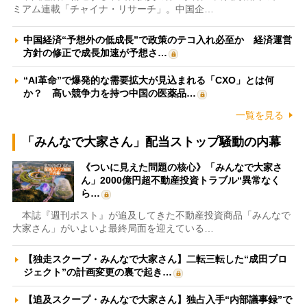
ミアム連載「チャイナ・リサーチ」。中国企…
中国経済“予想外の低成長”で政策のテコ入れ必至か 経済運営
方針の修正で成長加速が予想さ…
“AI革命”で爆発的な需要拡大が見込まれる「CXO」とは何
か？ 高い競争力を持つ中国の医薬品…
一覧を見る
「みんなで大家さん」配当ストップ騒動の内幕
《ついに見えた問題の核心》「みんなで大家さ
ん」2000億円超不動産投資トラブル“異常なく
ら…
本誌『週刊ポスト』が追及してきた不動産投資商品「みんなで
大家さん」がいよいよ最終局面を迎えている…
【独走スクープ・みんなで大家さん】二転三転した“成田プロ
ジェクト”の計画変更の裏で起き…
【追及スクープ・みんなで大家さん】独占入手“内部議事録”で