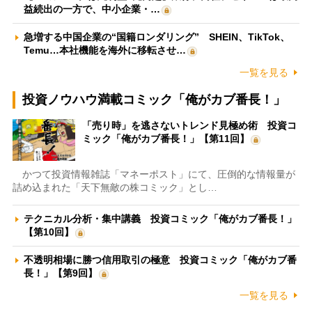
益続出の一方で、中小企業・…
急増する中国企業の“国籍ロンダリング” SHEIN、TikTok、
Temu…本社機能を海外に移転させ…
一覧を見る
投資ノウハウ満載コミック「俺がカブ番長！」
「売り時」を逃さないトレンド見極め術 投資コ
ミック「俺がカブ番長！」【第11回】
かつて投資情報雑誌「マネーポスト」にて、圧倒的な情報量が
詰め込まれた「天下無敵の株コミック」とし…
テクニカル分析・集中講義 投資コミック「俺がカブ番長！」
【第10回】
不透明相場に勝つ信用取引の極意 投資コミック「俺がカブ番
長！」【第9回】
一覧を見る