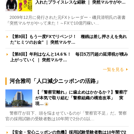
入れたプライスレスな経験 ｜ 突然マルサがや…
2009年12月に発行された元FXトレーダー・磯貝清明氏の著書
『突然マルサがやって来た！～FXで10億円稼い…
【第9回】もう一度FXでリベンジ！ 種銭は差し押さえを免れ
た”ヒミツのお金” ｜ 突然マルサ…
【第8回】年利はなんと14.6％！ 毎日5万円超の延滞税が積み
上がっていく ｜ 突然マルサ…
一覧を見る
河合雅司「人口減少ニッポンの活路」
【「警察官離れ」に歯止めはかかるか？】警察庁
が本気で取り組む「警察組織の構造改革」 実
現…
警察庁が目下、頭を悩ませているのが「警察官不足」だ。警察
官の採用試験の受験者数は10年間で2分の1以…
【安全・安心ニッポンの危機】採用試験受験者数は10年間で2