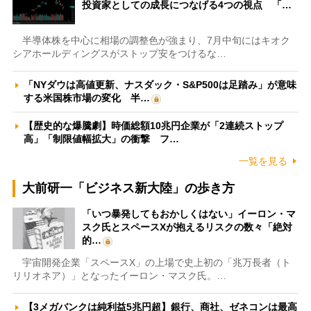
投資家としての成長につなげる4つの視点 「…
半導体株を中心に相場の調整色が強まり、7月中旬にはキオク
シアホールディングスがストップ安をつけるな…
「NYダウは高値更新、ナスダック・S&P500は足踏み」が意味
する米国株市場の変化 半…
【歴史的な爆騰劇】時価総額10兆円企業が「2連続ストップ
高」「制限値幅拡大」の衝撃 フ…
一覧を見る
大前研一「ビジネス新大陸」の歩き方
「いつ暴発してもおかしくはない」イーロン・マ
スク氏とスペースXが抱えるリスクの数々「絶対
的…
宇宙開発企業「スペースX」の上場で史上初の「兆万長者（ト
リリオネア）」となったイーロン・マスク氏。…
【3メガバンクは純利益5兆円超】銀行、商社、ゼネコンは最高