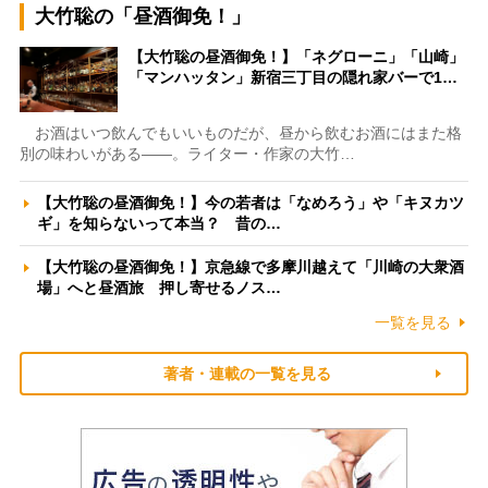
大竹聡の「昼酒御免！」
【大竹聡の昼酒御免！】「ネグローニ」「山崎」
「マンハッタン」新宿三丁目の隠れ家バーで1…
お酒はいつ飲んでもいいものだが、昼から飲むお酒にはまた格
別の味わいがある――。ライター・作家の大竹…
【大竹聡の昼酒御免！】今の若者は「なめろう」や「キヌカツ
ギ」を知らないって本当？ 昔の…
【大竹聡の昼酒御免！】京急線で多摩川越えて「川崎の大衆酒
場」へと昼酒旅 押し寄せるノス…
一覧を見る
著者・連載の一覧を見る