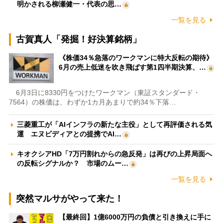
明かされる柳瀬健一・代表の思…
一覧を見る
古賀真人「発掘！好決算銘柄」
《株価34％急落のワークマンに特大反転の期待》
6月の売上低迷を吹き飛ばす第1四半期決算、…
6月3日に8330円をつけたワークマン（東証スタンダード・
7564）の株価は、わずか1カ月あまりで約34％下落…
三菱重工が「AIインフラの新たな主役」として再評価される気
運 エヌビディアとの提携でAI…
キオクシアHD「7万円割れからの急反発」は再びの上昇局面へ
の反転シグナルか？ 市場のムー…
一覧を見る
突然マルサがやって来た！
【最終回】1億6000万円の負債と引き換えに手に