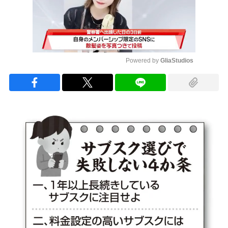
Powered by 
GliaStudios
Mute