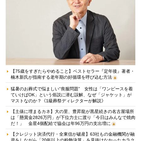
【75歳をすぎたらやめること】ベストセラー『定年後』著者・
楠木新氏が指南する老年期の好循環を呼び込む方法
猛暑のお葬式で悩ましい“喪服問題” 女性は「ワンピースを着
ていけばOK」という俗説に潜む誤解、なぜ「ジャケット」が
マストなのか？《1級葬祭ディレクターが解説》
【土俵に埋まるカネ】大の里、豊昇龍が黒星続きの名古屋場所
は「懸賞金2826万円」が下位力士に渡り「今日はみんなで焼肉
だ！」 金星4個配給で協会は年96万円の支出増に
【クレジット決済代行・全東信が破産】63社もの金融機関が融
資をしながら「20年以上の粉飾決算」を見抜けなかったカラク