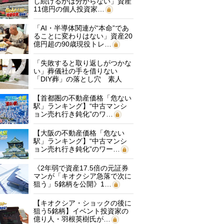
し続けるかは分からない」資産
11億円の個人投資家…
「AI・半導体関連が“本命”であ
ることに変わりはない」資産20
億円超の90歳現役トレ…
「失敗すると取り返しがつかな
い」葬儀社の手を借りない
「DIY葬」の落とし穴 素人
に…
【首都圏の不動産価格「危ない
駅」ランキング】“中古マンシ
ョン売れ行き鈍化”のワ…
【大阪の不動産価格「危ない
駅」ランキング】“中古マンシ
ョン売れ行き鈍化”のワー…
《2年弱で資産17.5倍の元証券
マンが「キオクシア急落で次に
狙う」5銘柄を公開》1…
【キオクシア・ショックの後に
狙う5銘柄】イベント投資家の
億り人・羽根英樹氏が…