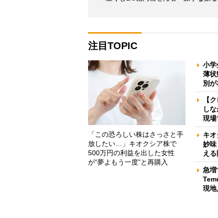
注目TOPIC
小学
薄状
別が
【ク
しな
現場
「この恐ろしい株はさっさと手
キオ
放したい…」キオクシア株で
妙味
500万円の利益を出した女性
える
が“夢よもう一度”と再購入
急増
Te
現地