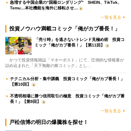
急増する中国企業の“国籍ロンダリング” SHEIN、TikTok、
Temu…本社機能を海外に移転させ…
一覧を見る
投資ノウハウ満載コミック「俺がカブ番長！」
「売り時」を逃さないトレンド見極め術 投資コ
ミック「俺がカブ番長！」【第11回】
かつて投資情報雑誌「マネーポスト」にて、圧倒的な情報量が
詰め込まれた「天下無敵の株コミック」とし…
テクニカル分析・集中講義 投資コミック「俺がカブ番長！」
【第10回】
不透明相場に勝つ信用取引の極意 投資コミック「俺がカブ番
長！」【第9回】
一覧を見る
戸松信博の明日の爆騰株を探せ！