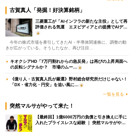
古賀真人「発掘！好決算銘柄」
三菱重工が「AIインフラの新たな主役」として再
評価される気運 エヌビディアとの提携でAIデ…
今年の株式市場を牽引してきたAI・半導体関連株に、調整の動
きが広がっている。そうしたなか、再び注目…
キオクシアHD「7万円割れからの急反発」は再びの上昇局面へ
の反転シグナルか？ 市場のムー…
《億り人・古賀真人氏が厳選》野村総合研究所だけじゃない！
「DX・省力化・円安」を追い風に…
一覧を見る
突然マルサがやって来た！
【最終回】1億6000万円の負債と引き換えに手に
入れたプライスレスな経験 ｜ 突然マルサがや…