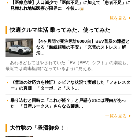
【医療崩壊】人口減少で「医師不足」に加えて「患者不足」に
見舞われ地域医療が限界に 今後…
一覧を見る
快適クルマ生活 乗ってみた、使ってみた
【4ヶ月間で受注累計6000台】BEV普及の障壁と
なる「航続距離の不安」「充電のストレス」解
消…
あれほどもてはやされていた「EV（BEV）シフト」の潮流も、
最近では減速基調になっているように見える。…
《雪道の対応力を検証》シビアな状況で実感した「フォレスタ
ー」の真価 「ターボ」と「スト…
乗り込むと同時に「これが軽？」と戸惑うのには理由があっ
た 「日産ルークス」さらなる躍進…
一覧を見る
大竹聡の「昼酒御免！」