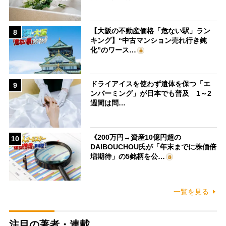
【大阪の不動産価格「危ない駅」ラン
8
キング】“中古マンション売れ行き鈍
化”のワース…
ドライアイスを使わず遺体を保つ「エ
9
ンバーミング」が日本でも普及 1～2
週間は問…
《200万円→資産10億円超の
10
DAIBOUCHOU氏が「年末までに株価倍
増期待」の5銘柄を公…
一覧を見る
注目の著者・連載