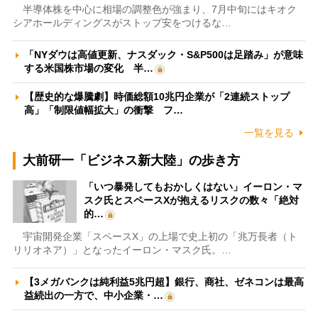
半導体株を中心に相場の調整色が強まり、7月中旬にはキオク
シアホールディングスがストップ安をつけるな…
「NYダウは高値更新、ナスダック・S&P500は足踏み」が意味
する米国株市場の変化 半…
【歴史的な爆騰劇】時価総額10兆円企業が「2連続ストップ
高」「制限値幅拡大」の衝撃 フ…
一覧を見る
大前研一「ビジネス新大陸」の歩き方
「いつ暴発してもおかしくはない」イーロン・マ
スク氏とスペースXが抱えるリスクの数々「絶対
的…
宇宙開発企業「スペースX」の上場で史上初の「兆万長者（ト
リリオネア）」となったイーロン・マスク氏。…
【3メガバンクは純利益5兆円超】銀行、商社、ゼネコンは最高
益続出の一方で、中小企業・…