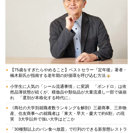
【75歳をすぎたらやめること】ベストセラー『定年後』著者・
楠木新氏が指南する老年期の好循環を呼び込む方法
小学生に人気の「シール流通事情」に変調 「ボンドロ」は依
然品薄状態が続くが、模倣品や類似品が大量流通し一部で値崩
れ 「選別が本格化する時代に」
《商社の大学別就職者数ランキングを解剖》三菱商事、三井物
産、住友商事への就職者は「東大・早大・慶大で約6割」の現
実 3大学以外で強い大学はどこか
「30種類以上のパン食べ放題」で行列のできる新形態レストラ