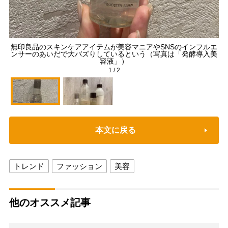
無印良品のスキンケアアイテムが美容マニアやSNSのインフルエ
ンサーのあいだで大バズりしているという（写真は「発酵導入美
容液」）
1
/
2
本文に戻る
トレンド
ファッション
美容
他のオススメ記事