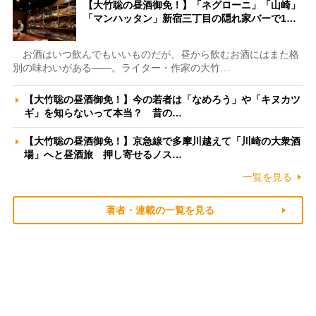
【大竹聡の昼酒御免！】「ネグローニ」「山崎」
「マンハッタン」新宿三丁目の隠れ家バーで1…
お酒はいつ飲んでもいいものだが、昼から飲むお酒にはまた格
別の味わいがある――。ライター・作家の大竹…
【大竹聡の昼酒御免！】今の若者は「なめろう」や「キヌカツ
ギ」を知らないって本当？ 昔の…
【大竹聡の昼酒御免！】京急線で多摩川越えて「川崎の大衆酒
場」へと昼酒旅 押し寄せるノス…
一覧を見る
著者・連載の一覧を見る