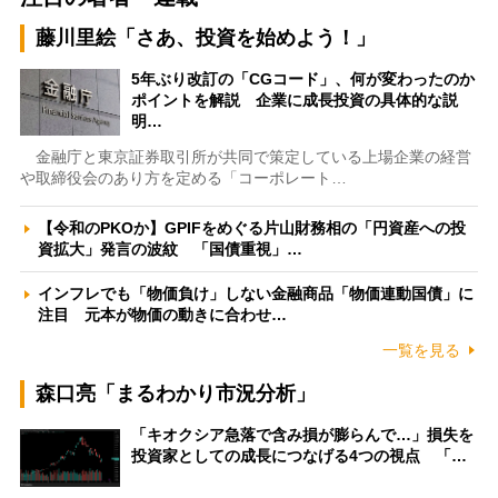
藤川里絵「さあ、投資を始めよう！」
5年ぶり改訂の「CGコード」、何が変わったのか
ポイントを解説 企業に成長投資の具体的な説
明…
金融庁と東京証券取引所が共同で策定している上場企業の経営
や取締役会のあり方を定める「コーポレート…
【令和のPKOか】GPIFをめぐる片山財務相の「円資産への投
資拡大」発言の波紋 「国債重視」…
インフレでも「物価負け」しない金融商品「物価連動国債」に
注目 元本が物価の動きに合わせ…
一覧を見る
森口亮「まるわかり市況分析」
「キオクシア急落で含み損が膨らんで…」損失を
投資家としての成長につなげる4つの視点 「…