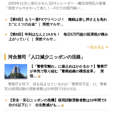
2009年12月に発行された元FXトレーダー・磯貝清明氏の著書
『突然マルサがやって来た！～FXで10億円稼い…
【第9回】もう一度FXでリベンジ！ 種銭は差し押さえを免れ
た”ヒミツのお金” ｜ 突然マルサ…
【第8回】年利はなんと14.6％！ 毎日5万円超の延滞税が積み
上がっていく ｜ 突然マルサ…
一覧を見る
河合雅司「人口減少ニッポンの活路」
【「警察官離れ」に歯止めはかかるか？】警察庁
が本気で取り組む「警察組織の構造改革」 実
現…
警察庁が目下、頭を悩ませているのが「警察官不足」だ。警察
官の採用試験の受験者数は10年間で2分の1以…
【安全・安心ニッポンの危機】採用試験受験者数は10年間で2
分の1以下に！ 出生数減がも…