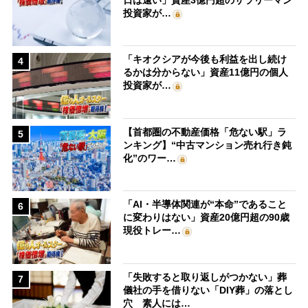
投資家が…
「キオクシアが今後も利益を出し続け
4
るかは分からない」資産11億円の個人
投資家が…
【首都圏の不動産価格「危ない駅」ラ
5
ンキング】“中古マンション売れ行き鈍
化”のワー…
「AI・半導体関連が“本命”であること
6
に変わりはない」資産20億円超の90歳
現役トレー…
「失敗すると取り返しがつかない」葬
7
儀社の手を借りない「DIY葬」の落とし
穴 素人には…