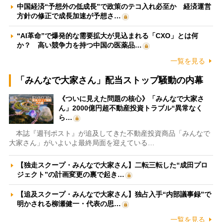
中国経済“予想外の低成長”で政策のテコ入れ必至か 経済運営
方針の修正で成長加速が予想さ…
“AI革命”で爆発的な需要拡大が見込まれる「CXO」とは何
か？ 高い競争力を持つ中国の医薬品…
一覧を見る
「みんなで大家さん」配当ストップ騒動の内幕
《ついに見えた問題の核心》「みんなで大家さ
ん」2000億円超不動産投資トラブル“異常なく
ら…
本誌『週刊ポスト』が追及してきた不動産投資商品「みんなで
大家さん」がいよいよ最終局面を迎えている…
【独走スクープ・みんなで大家さん】二転三転した“成田プロ
ジェクト”の計画変更の裏で起き…
【追及スクープ・みんなで大家さん】独占入手“内部議事録”で
明かされる柳瀬健一・代表の思…
一覧を見る