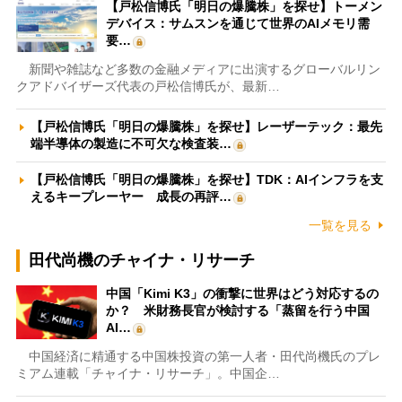
【戸松信博氏「明日の爆騰株」を探せ】トーメン
デバイス：サムスンを通じて世界のAIメモリ需
要…
新聞や雑誌など多数の金融メディアに出演するグローバルリン
クアドバイザーズ代表の戸松信博氏が、最新…
【戸松信博氏「明日の爆騰株」を探せ】レーザーテック：最先
端半導体の製造に不可欠な検査装…
【戸松信博氏「明日の爆騰株」を探せ】TDK：AIインフラを支
えるキープレーヤー 成長の再評…
一覧を見る
田代尚機のチャイナ・リサーチ
中国「Kimi K3」の衝撃に世界はどう対応するの
か？ 米財務長官が検討する「蒸留を行う中国
AI…
中国経済に精通する中国株投資の第一人者・田代尚機氏のプレ
ミアム連載「チャイナ・リサーチ」。中国企…