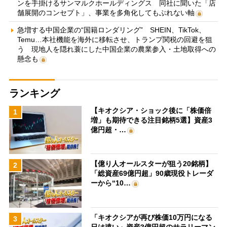
ンを手掛けるサンマルクホールディングス 同社に聞いた「店
舗展開のコンセプト」、事業を多角化してもぶれない軸
急増する中国企業の“国籍ロンダリング” SHEIN、TikTok、
Temu…本社機能を海外に移転させ、トランプ関税の回避を狙
う 現地人を隠れ蓑にした中国企業の農業参入・土地取得への
懸念も
ランキング
【キオクシア・ショック後に「株価倍
1
増」も期待できる注目銘柄5選】資産3
億円超・…
【億り人オールスターが狙う20銘柄】
2
「総資産69億円超」90歳現役トレーダ
ーから“10…
「キオクシアが再び株価10万円になる
3
日は遠い」資産3億円超のサラリーマン