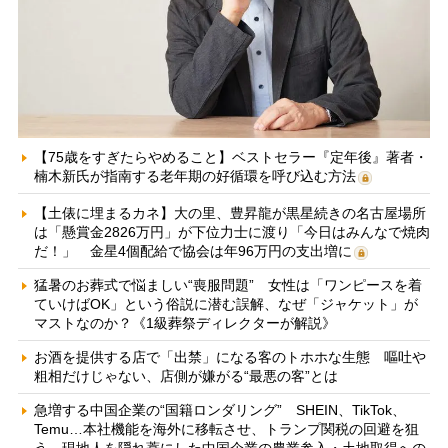
【75歳をすぎたらやめること】ベストセラー『定年後』著者・
楠木新氏が指南する老年期の好循環を呼び込む方法
【土俵に埋まるカネ】大の里、豊昇龍が黒星続きの名古屋場所
は「懸賞金2826万円」が下位力士に渡り「今日はみんなで焼肉
だ！」 金星4個配給で協会は年96万円の支出増に
猛暑のお葬式で悩ましい“喪服問題” 女性は「ワンピースを着
ていけばOK」という俗説に潜む誤解、なぜ「ジャケット」が
マストなのか？《1級葬祭ディレクターが解説》
お酒を提供する店で「出禁」になる客のトホホな生態 嘔吐や
粗相だけじゃない、店側が嫌がる“最悪の客”とは
急増する中国企業の“国籍ロンダリング” SHEIN、TikTok、
Temu…本社機能を海外に移転させ、トランプ関税の回避を狙
う 現地人を隠れ蓑にした中国企業の農業参入・土地取得への