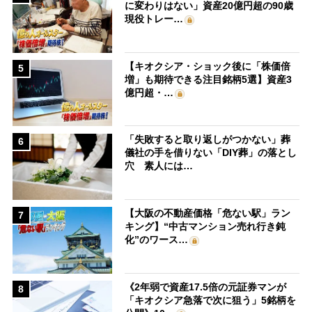
に変わりはない」資産20億円超の90歳
現役トレー…
【キオクシア・ショック後に「株価倍
5
増」も期待できる注目銘柄5選】資産3
億円超・…
「失敗すると取り返しがつかない」葬
6
儀社の手を借りない「DIY葬」の落とし
穴 素人には…
【大阪の不動産価格「危ない駅」ラン
7
キング】“中古マンション売れ行き鈍
化”のワース…
《2年弱で資産17.5倍の元証券マンが
8
「キオクシア急落で次に狙う」5銘柄を