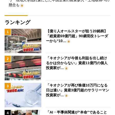
懸念も
ランキング
【億り人オールスターが狙う20銘柄】
1
「総資産69億円超」90歳現役トレーダ
ーから“10…
「キオクシアが今後も利益を出し続け
2
るかは分からない」資産11億円の個人
投資家が…
「キオクシアが再び株価10万円になる
3
日は遠い」資産3億円超のサラリーマン
投資家が…
「AI・半導体関連が“本命”であること
4