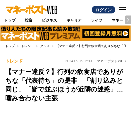
ログイン
トップ
投資
ビジネス
キャリア
ライフ
マネー
トップ
トレンド
グルメ
【マナー違反？】行列の飲食店でありがちな「代表
トレンド
2024.09.19 15:00
マネーポストWEB
【マナー違反？】行列の飲食店でありが
ちな「代表待ち」の是非 「割り込みと
同じ」「皆で並ぶほうが近隣の迷惑」…
噛み合わない主張
Loaded
:
100.00%
/
Unmute