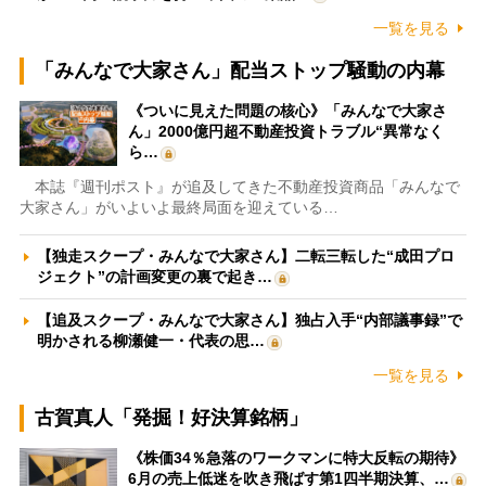
一覧を見る
「みんなで大家さん」配当ストップ騒動の内幕
《ついに見えた問題の核心》「みんなで大家さ
ん」2000億円超不動産投資トラブル“異常なく
ら…
本誌『週刊ポスト』が追及してきた不動産投資商品「みんなで
大家さん」がいよいよ最終局面を迎えている…
【独走スクープ・みんなで大家さん】二転三転した“成田プロ
ジェクト”の計画変更の裏で起き…
【追及スクープ・みんなで大家さん】独占入手“内部議事録”で
明かされる柳瀬健一・代表の思…
一覧を見る
古賀真人「発掘！好決算銘柄」
《株価34％急落のワークマンに特大反転の期待》
6月の売上低迷を吹き飛ばす第1四半期決算、…