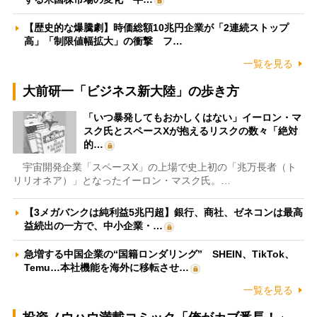
【歴史的な爆騰劇】時価総額10兆円企業が「2連続ストップ
高」「制限値幅拡大」の衝撃 フ…
一覧を見る
大前研一「ビジネス新大陸」の歩き方
「いつ暴発してもおかしくはない」イーロン・マ
スク氏とスペースXが抱えるリスクの数々「絶対
的…
宇宙開発企業「スペースX」の上場で史上初の「兆万長者（ト
リリオネア）」となったイーロン・マスク氏。…
【3メガバンクは純利益5兆円超】銀行、商社、ゼネコンは最高
益続出の一方で、中小企業・…
急増する中国企業の“国籍ロンダリング” SHEIN、TikTok、
Temu…本社機能を海外に移転させ…
一覧を見る