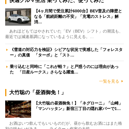
快適クルマ生活 乗ってみた、使ってみた
【4ヶ月間で受注累計6000台】BEV普及の障壁と
なる「航続距離の不安」「充電のストレス」解
消…
あれほどもてはやされていた「EV（BEV）シフト」の潮流も、
最近では減速基調になっているように見える。…
《雪道の対応力を検証》シビアな状況で実感した「フォレスタ
ー」の真価 「ターボ」と「スト…
乗り込むと同時に「これが軽？」と戸惑うのには理由があっ
た 「日産ルークス」さらなる躍進…
一覧を見る
大竹聡の「昼酒御免！」
【大竹聡の昼酒御免！】「ネグローニ」「山崎」
「マンハッタン」新宿三丁目の隠れ家バーで1…
お酒はいつ飲んでもいいものだが、昼から飲むお酒にはまた格
別の味わいがある――。ライター・作家の大竹…