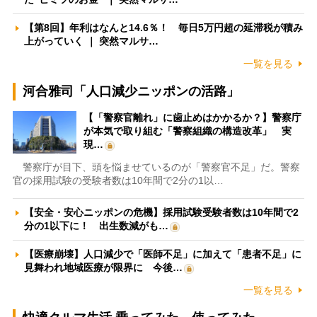
【第8回】年利はなんと14.6％！ 毎日5万円超の延滞税が積み
上がっていく ｜ 突然マルサ…
一覧を見る
河合雅司「人口減少ニッポンの活路」
【「警察官離れ」に歯止めはかかるか？】警察庁
が本気で取り組む「警察組織の構造改革」 実
現…
警察庁が目下、頭を悩ませているのが「警察官不足」だ。警察
官の採用試験の受験者数は10年間で2分の1以…
【安全・安心ニッポンの危機】採用試験受験者数は10年間で2
分の1以下に！ 出生数減がも…
【医療崩壊】人口減少で「医師不足」に加えて「患者不足」に
見舞われ地域医療が限界に 今後…
一覧を見る