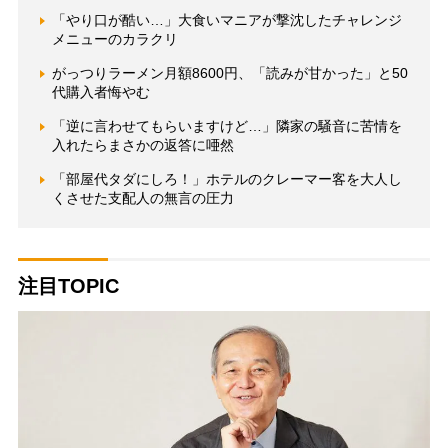
「やり口が酷い…」大食いマニアが撃沈したチャレンジ
メニューのカラクリ
がっつりラーメン月額8600円、「読みが甘かった」と50
代購入者悔やむ
「逆に言わせてもらいますけど…」隣家の騒音に苦情を
入れたらまさかの返答に唖然
「部屋代タダにしろ！」ホテルのクレーマー客を大人し
くさせた支配人の無言の圧力
注目TOPIC