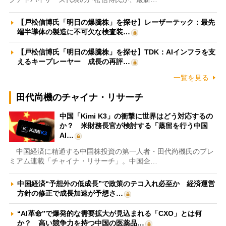
【戸松信博氏「明日の爆騰株」を探せ】レーザーテック：最先
端半導体の製造に不可欠な検査装…
【戸松信博氏「明日の爆騰株」を探せ】TDK：AIインフラを支
えるキープレーヤー 成長の再評…
一覧を見る
田代尚機のチャイナ・リサーチ
中国「Kimi K3」の衝撃に世界はどう対応するの
か？ 米財務長官が検討する「蒸留を行う中国
AI…
中国経済に精通する中国株投資の第一人者・田代尚機氏のプレ
ミアム連載「チャイナ・リサーチ」。中国企…
中国経済“予想外の低成長”で政策のテコ入れ必至か 経済運営
方針の修正で成長加速が予想さ…
“AI革命”で爆発的な需要拡大が見込まれる「CXO」とは何
か？ 高い競争力を持つ中国の医薬品…