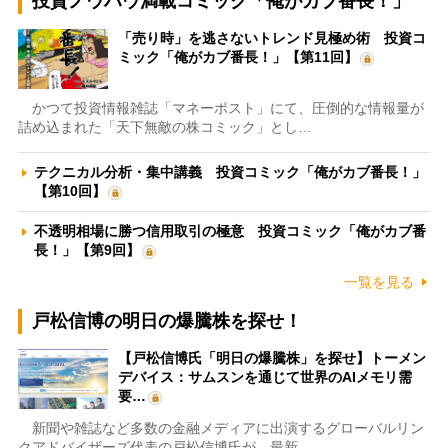
投資ノウハウ満載コミック「俺がカブ番長！」
「売り時」を逃さないトレンド見極め術 投資コ
ミック「俺がカブ番長！」【第11回】
かつて投資情報雑誌「マネーポスト」にて、圧倒的な情報量が
詰め込まれた「天下無敵の株コミック」とし…
テクニカル分析・集中講義 投資コミック「俺がカブ番長！」
【第10回】
不透明相場に勝つ信用取引の極意 投資コミック「俺がカブ番
長！」【第9回】
一覧を見る
戸松信博の明日の爆騰株を探せ！
【戸松信博氏「明日の爆騰株」を探せ】トーメン
デバイス：サムスンを通じて世界のAIメモリ需
要…
新聞や雑誌など多数の金融メディアに出演するグローバルリン
クアドバイザーズ代表の戸松信博氏が、最新…