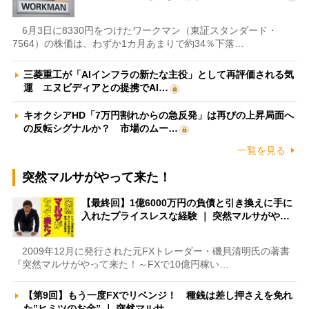
6月3日に8330円をつけたワークマン（東証スタンダード・
7564）の株価は、わずか1カ月あまりで約34％下落…
三菱重工が「AIインフラの新たな主役」として再評価される気
運 エヌビディアとの提携でAI…
キオクシアHD「7万円割れからの急反発」は再びの上昇局面へ
の反転シグナルか？ 市場のムー…
一覧を見る
突然マルサがやって来た！
【最終回】1億6000万円の負債と引き換えに手に
入れたプライスレスな経験 ｜ 突然マルサがや…
2009年12月に発行された元FXトレーダー・磯貝清明氏の著書
『突然マルサがやって来た！～FXで10億円稼い…
【第9回】もう一度FXでリベンジ！ 種銭は差し押さえを免れ
た”ヒミツのお金” ｜ 突然マルサ…