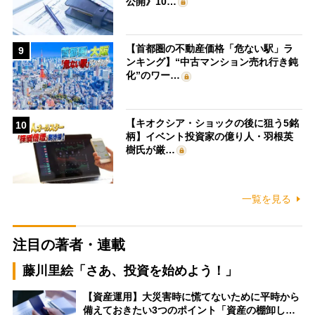
公開》10…
【首都圏の不動産価格「危ない駅」ラ
9
ンキング】“中古マンション売れ行き鈍
化”のワー…
【キオクシア・ショックの後に狙う5銘
10
柄】イベント投資家の億り人・羽根英
樹氏が厳…
一覧を見る
注目の著者・連載
藤川里絵「さあ、投資を始めよう！」
【資産運用】大災害時に慌てないために平時から
備えておきたい3つのポイント「資産の棚卸し…