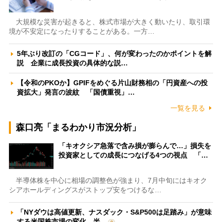
大規模な災害が起きると、株式市場が大きく動いたり、取引環
境が不安定になったりすることがある。一方…
5年ぶり改訂の「CGコード」、何が変わったのかポイントを解
説 企業に成長投資の具体的な説…
【令和のPKOか】GPIFをめぐる片山財務相の「円資産への投
資拡大」発言の波紋 「国債重視」…
一覧を見る
森口亮「まるわかり市況分析」
「キオクシア急落で含み損が膨らんで…」損失を
投資家としての成長につなげる4つの視点 「…
半導体株を中心に相場の調整色が強まり、7月中旬にはキオク
シアホールディングスがストップ安をつけるな…
「NYダウは高値更新、ナスダック・S&P500は足踏み」が意味
する米国株市場の変化 半…