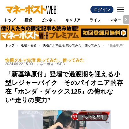
ログイン
トップ
投資
ビジネス
キャリア
ライフ
マネー
トップ
連載・著者
快適クルマ生活 乗ってみた、使ってみた
「新基準原付」
快適クルマ生活 乗ってみた、使ってみた
2024.09.22 15:00
マネーポストWEB
「新基準原付」登場で過渡期を迎える小
型レジャーバイク そのパイオニア的存
在「ホンダ・ダックス125」の侮れな
い“走りの実力”
もっと見る
arrow_forward_ios