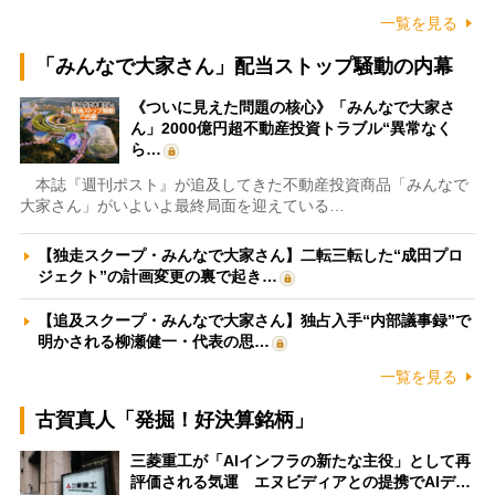
一覧を見る
「みんなで大家さん」配当ストップ騒動の内幕
《ついに見えた問題の核心》「みんなで大家さ
ん」2000億円超不動産投資トラブル“異常なく
ら…
本誌『週刊ポスト』が追及してきた不動産投資商品「みんなで
大家さん」がいよいよ最終局面を迎えている…
【独走スクープ・みんなで大家さん】二転三転した“成田プロ
ジェクト”の計画変更の裏で起き…
【追及スクープ・みんなで大家さん】独占入手“内部議事録”で
明かされる柳瀬健一・代表の思…
一覧を見る
古賀真人「発掘！好決算銘柄」
三菱重工が「AIインフラの新たな主役」として再
評価される気運 エヌビディアとの提携でAIデ…