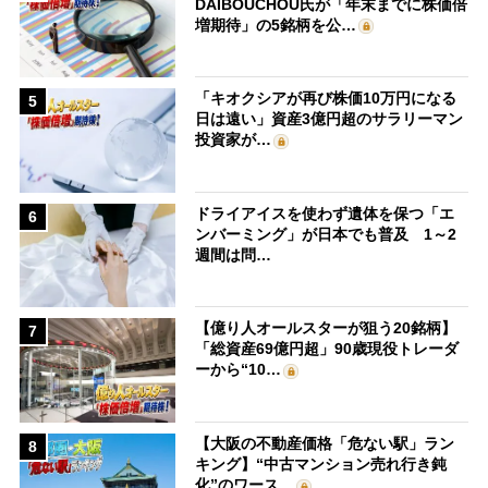
DAIBOUCHOU氏が「年末までに株価倍
増期待」の5銘柄を公…
「キオクシアが再び株価10万円になる
5
日は遠い」資産3億円超のサラリーマン
投資家が…
ドライアイスを使わず遺体を保つ「エ
6
ンバーミング」が日本でも普及 1～2
週間は問…
【億り人オールスターが狙う20銘柄】
7
「総資産69億円超」90歳現役トレーダ
ーから“10…
【大阪の不動産価格「危ない駅」ラン
8
キング】“中古マンション売れ行き鈍
化”のワース…