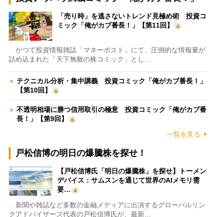
「売り時」を逃さないトレンド見極め術 投資コ
ミック「俺がカブ番長！」【第11回】
かつて投資情報雑誌「マネーポスト」にて、圧倒的な情報量が
詰め込まれた「天下無敵の株コミック」とし…
テクニカル分析・集中講義 投資コミック「俺がカブ番長！」
【第10回】
不透明相場に勝つ信用取引の極意 投資コミック「俺がカブ番
長！」【第9回】
一覧を見る
戸松信博の明日の爆騰株を探せ！
【戸松信博氏「明日の爆騰株」を探せ】トーメン
デバイス：サムスンを通じて世界のAIメモリ需
要…
新聞や雑誌など多数の金融メディアに出演するグローバルリン
クアドバイザーズ代表の戸松信博氏が、最新…