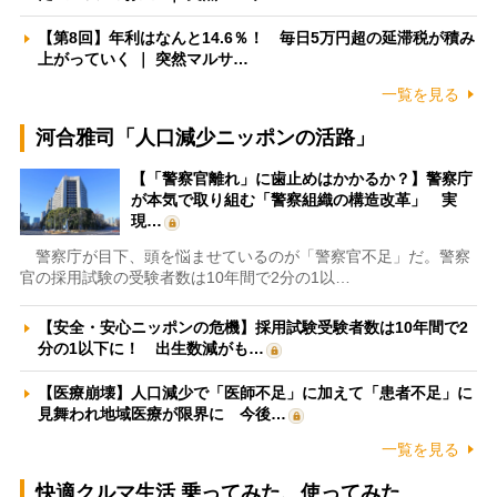
【第8回】年利はなんと14.6％！ 毎日5万円超の延滞税が積み
上がっていく ｜ 突然マルサ…
一覧を見る
河合雅司「人口減少ニッポンの活路」
【「警察官離れ」に歯止めはかかるか？】警察庁
が本気で取り組む「警察組織の構造改革」 実
現…
警察庁が目下、頭を悩ませているのが「警察官不足」だ。警察
官の採用試験の受験者数は10年間で2分の1以…
【安全・安心ニッポンの危機】採用試験受験者数は10年間で2
分の1以下に！ 出生数減がも…
【医療崩壊】人口減少で「医師不足」に加えて「患者不足」に
見舞われ地域医療が限界に 今後…
一覧を見る
快適クルマ生活 乗ってみた、使ってみた