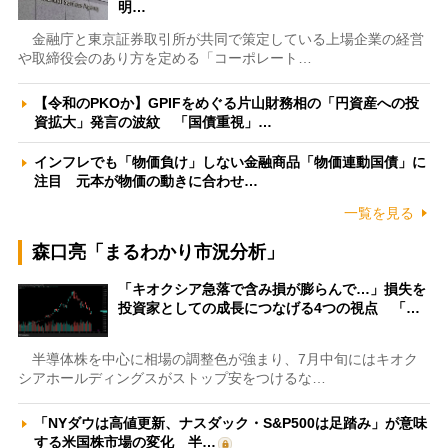
明…
金融庁と東京証券取引所が共同で策定している上場企業の経営
や取締役会のあり方を定める「コーポレート…
【令和のPKOか】GPIFをめぐる片山財務相の「円資産への投
資拡大」発言の波紋 「国債重視」…
インフレでも「物価負け」しない金融商品「物価連動国債」に
注目 元本が物価の動きに合わせ…
一覧を見る
森口亮「まるわかり市況分析」
「キオクシア急落で含み損が膨らんで…」損失を
投資家としての成長につなげる4つの視点 「…
半導体株を中心に相場の調整色が強まり、7月中旬にはキオク
シアホールディングスがストップ安をつけるな…
「NYダウは高値更新、ナスダック・S&P500は足踏み」が意味
する米国株市場の変化 半…