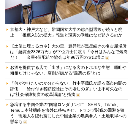
京都大・神戸大など、難関国立大学の総合型選抜が続々と廃
止 「推薦入試の拡大」報道と現実の乖離はなぜ起きるのか
【土俵に埋まるカネ】大の里、豊昇龍が黒星続きの名古屋場所
は「懸賞金2826万円」が下位力士に渡り「今日はみんなで焼肉
だ！」 金星4個配給で協会は年96万円の支出増に
お酒を提供する店で「出禁」になる客のトホホな生態 嘔吐や
粗相だけじゃない、店側が嫌がる“最悪の客”とは
「何がやりたいのか分からない」竹中平蔵氏が語る高市内閣の
評価 「給付付き税額控除はその場しのぎ」いま不可欠なの
は“社会保障制度の改革議論”と指摘
急増する中国企業の“国籍ロンダリング” SHEIN、TikTok、
Temu…本社機能を海外に移転させ、トランプ関税の回避を狙
う 現地人を隠れ蓑にした中国企業の農業参入・土地取得への
懸念も