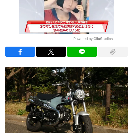
Powered by 
GliaStudios
Mute