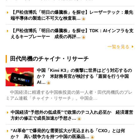
【戸松信博氏「明日の爆騰株」を探せ】レーザーテック：最先
端半導体の製造に不可欠な検査装…
【戸松信博氏「明日の爆騰株」を探せ】TDK：AIインフラを支
えるキープレーヤー 成長の再評…
一覧を見る
田代尚機のチャイナ・リサーチ
中国「Kimi K3」の衝撃に世界はどう対応するの
か？ 米財務長官が検討する「蒸留を行う中国
AI…
中国経済に精通する中国株投資の第一人者・田代尚機氏のプレ
ミアム連載「チャイナ・リサーチ」。中国企…
中国経済“予想外の低成長”で政策のテコ入れ必至か 経済運営
方針の修正で成長加速が予想さ…
“AI革命”で爆発的な需要拡大が見込まれる「CXO」とは何
か？ 高い競争力を持つ中国の医薬品…