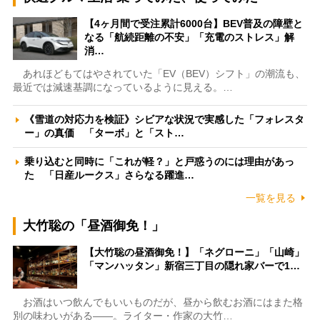
【4ヶ月間で受注累計6000台】BEV普及の障壁と
なる「航続距離の不安」「充電のストレス」解
消…
あれほどもてはやされていた「EV（BEV）シフト」の潮流も、
最近では減速基調になっているように見える。…
《雪道の対応力を検証》シビアな状況で実感した「フォレスタ
ー」の真価 「ターボ」と「スト…
乗り込むと同時に「これが軽？」と戸惑うのには理由があっ
た 「日産ルークス」さらなる躍進…
一覧を見る
大竹聡の「昼酒御免！」
【大竹聡の昼酒御免！】「ネグローニ」「山崎」
「マンハッタン」新宿三丁目の隠れ家バーで1…
お酒はいつ飲んでもいいものだが、昼から飲むお酒にはまた格
別の味わいがある――。ライター・作家の大竹…