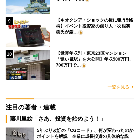
【キオクシア・ショックの後に狙う5銘
9
柄】イベント投資家の億り人・羽根英
樹氏が厳…
【世帯年収別・東京23区マンション
10
「狙い目駅」を大公開】年収500万円、
700万円で…
一覧を見る
注目の著者・連載
藤川里絵「さあ、投資を始めよう！」
5年ぶり改訂の「CGコード」、何が変わったのか
ポイントを解説 企業に成長投資の具体的な説