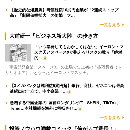
【歴史的な爆騰劇】時価総額10兆円企業が「2連続ストップ
高」「制限値幅拡大」の衝撃 フ…
一覧を見る
大前研一「ビジネス新大陸」の歩き方
「いつ暴発してもおかしくはない」イーロン・マ
スク氏とスペースXが抱えるリスクの数々「絶対
的…
宇宙開発企業「スペースX」の上場で史上初の「兆万長者（ト
リリオネア）」となったイーロン・マスク氏。…
【3メガバンクは純利益5兆円超】銀行、商社、ゼネコンは最高
益続出の一方で、中小企業・…
急増する中国企業の“国籍ロンダリング” SHEIN、TikTok、
Temu…本社機能を海外に移転させ…
一覧を見る
投資ノウハウ満載コミック「俺がカブ番長！」