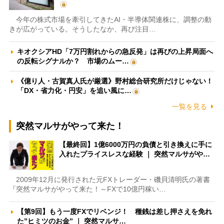
今年の株式市場を牽引してきたAI・半導体関連株に、調整の動
きが広がっている。そうしたなか、再び注目…
キオクシアHD「7万円割れからの急反発」は再びの上昇局面へ
の反転シグナルか？ 市場のムー…
《億り人・古賀真人氏が厳選》野村総合研究所だけじゃない！
「DX・省力化・円安」を追い風に…
一覧を見る
突然マルサがやって来た！
【最終回】1億6000万円の負債と引き換えに手に
入れたプライスレスな経験 ｜ 突然マルサがや…
2009年12月に発行された元FXトレーダー・磯貝清明氏の著書
『突然マルサがやって来た！～FXで10億円稼い…
【第9回】もう一度FXでリベンジ！ 種銭は差し押さえを免れ
た”ヒミツのお金” ｜ 突然マルサ…