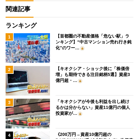
関連記事
ランキング
【首都圏の不動産価格「危ない駅」ラ
1
ンキング】“中古マンション売れ行き鈍
化”のワー…
【キオクシア・ショック後に「株価倍
2
増」も期待できる注目銘柄5選】資産3
億円超・…
「キオクシアが今後も利益を出し続け
3
るかは分からない」資産11億円の個人
投資家が…
《200万円→資産10億円超の
4