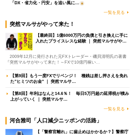
「DX・省力化・円安」を追い風に…
一覧を見る
突然マルサがやって来た！
【最終回】1億6000万円の負債と引き換えに手に
入れたプライスレスな経験 ｜ 突然マルサがや…
2009年12月に発行された元FXトレーダー・磯貝清明氏の著書
『突然マルサがやって来た！～FXで10億円稼い…
【第9回】もう一度FXでリベンジ！ 種銭は差し押さえを免れ
た”ヒミツのお金” ｜ 突然マルサ…
【第8回】年利はなんと14.6％！ 毎日5万円超の延滞税が積み
上がっていく ｜ 突然マルサ…
一覧を見る
河合雅司「人口減少ニッポンの活路」
【「警察官離れ」に歯止めはかかるか？】警察庁