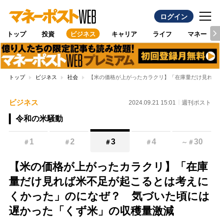
ログイン
トップ
投資
ビジネス
キャリア
ライフ
マネー
トップ
ビジネス
社会
【米の価格が上がったカラクリ】「在庫量だけ見れば
ビジネス
2024.09.21 15:01
週刊ポスト
令和の米騒動
1
2
3
4
30
＃
＃
＃
＃
～
＃
【米の価格が上がったカラクリ】「在庫
量だけ見れば米不足が起こるとは考えに
くかった」のになぜ？ 気づいた頃には
遅かった「くず米」の収穫量激減