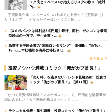
スク氏とスペースXが抱えるリスクの数々「絶対
的…
宇宙開発企業「スペースX」の上場で史上初の「兆万長者（ト
リリオネア）」となったイーロン・マスク氏。…
【3メガバンクは純利益5兆円超】銀行、商社、ゼネコンは最高
益続出の一方で、中小企業・…
急増する中国企業の“国籍ロンダリング” SHEIN、TikTok、
Temu…本社機能を海外に移転させ…
一覧を見る
投資ノウハウ満載コミック「俺がカブ番長！」
「売り時」を逃さないトレンド見極め術 投資コ
ミック「俺がカブ番長！」【第11回】
かつて投資情報雑誌「マネーポスト」にて、圧倒的な情報量が
詰め込まれた「天下無敵の株コミック」とし…
テクニカル分析・集中講義 投資コミック「俺がカブ番長！」