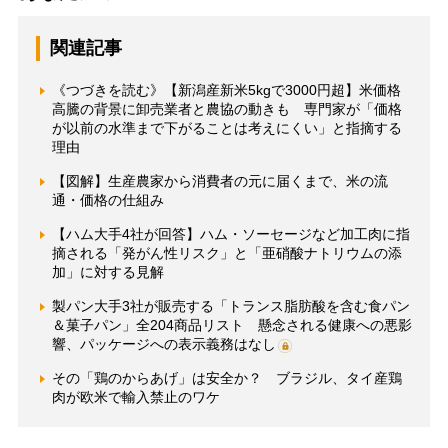
関連記事
《つづきを読む》【新潟産新米5kgで3000円超】米価格
高騰の背景に卸売業者と農協の動きも 専門家が「価格
が以前の水準まで下がることは考えにくい」と指摘する
理由
【図解】生産農家から消費者の元に届くまで、米の流
通・価格の仕組み
【ハム大手4社が回答】ハム・ソーセージなど加工肉に指
摘される「発がん性リスク」と「亜硝酸ナトリウムの添
加」に対する見解
製パン大手3社が販売する「トランス脂肪酸を含む食パン
＆菓子パン」全204商品リスト 懸念される健康への悪影
響、パッケージへの表示義務はなし
その「鶏のからあげ」は安全か？ ブラジル、タイ産鶏
肉が欧米で輸入禁止のワケ