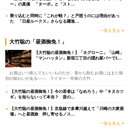
ー」の真価 「ターボ」と「スト…
乗り込むと同時に「これが軽？」と戸惑うのには理由があっ
た 「日産ルークス」さらなる躍進…
一覧を見る
大竹聡の「昼酒御免！」
【大竹聡の昼酒御免！】「ネグローニ」「山崎」
「マンハッタン」新宿三丁目の隠れ家バーで1…
お酒はいつ飲んでもいいものだが、昼から飲むお酒にはまた格
別の味わいがある――。ライター・作家の大竹…
【大竹聡の昼酒御免！】今の若者は「なめろう」や「キヌカツ
ギ」を知らないって本当？ 昔の…
【大竹聡の昼酒御免！】京急線で多摩川越えて「川崎の大衆酒
場」へと昼酒旅 押し寄せるノス…
一覧を見る