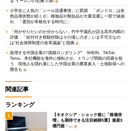
る“イーロンの右腕”の影
小学生に人気の「シール流通事情」に変調 「ボンドロ」は依
然品薄状態が続くが、模倣品や類似品が大量流通し一部で値崩
れ 「選別が本格化する時代に」
「何がやりたいのか分からない」竹中平蔵氏が語る高市内閣の
評価 「給付付き税額控除はその場しのぎ」いま不可欠なの
は“社会保障制度の改革議論”と指摘
急増する中国企業の“国籍ロンダリング” SHEIN、TikTok、
Temu…本社機能を海外に移転させ、トランプ関税の回避を狙
う 現地人を隠れ蓑にした中国企業の農業参入・土地取得への
懸念も
関連記事
ランキング
【キオクシア・ショック後に「株価倍
1
増」も期待できる注目銘柄5選】資産3
億円超・…