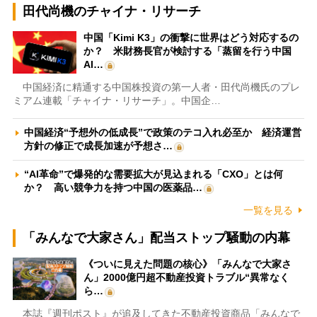
田代尚機のチャイナ・リサーチ
中国「Kimi K3」の衝撃に世界はどう対応するの
か？ 米財務長官が検討する「蒸留を行う中国
AI…
中国経済に精通する中国株投資の第一人者・田代尚機氏のプレ
ミアム連載「チャイナ・リサーチ」。中国企…
中国経済“予想外の低成長”で政策のテコ入れ必至か 経済運営
方針の修正で成長加速が予想さ…
“AI革命”で爆発的な需要拡大が見込まれる「CXO」とは何
か？ 高い競争力を持つ中国の医薬品…
一覧を見る
「みんなで大家さん」配当ストップ騒動の内幕
《ついに見えた問題の核心》「みんなで大家さ
ん」2000億円超不動産投資トラブル“異常なく
ら…
本誌『週刊ポスト』が追及してきた不動産投資商品「みんなで