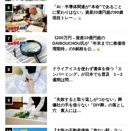
「AI・半導体関連が“本命”であること
6
に変わりはない」資産20億円超の90歳
現役トレー…
《200万円→資産10億円超の
7
DAIBOUCHOU氏が「年末までに株価倍
増期待」の5銘柄を公…
ドライアイスを使わず遺体を保つ「エ
8
ンバーミング」が日本でも普及 1～2
週間は問…
「失敗すると取り返しがつかない」葬
9
儀社の手を借りない「DIY葬」の落とし
穴 素人には…
【大阪の不動産価格「危ない駅」ラン