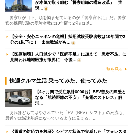
が本気で取り組む「警察組織の構造改革」 実
現…
警察庁が目下、頭を悩ませているのが「警察官不足」だ。警察
官の採用試験の受験者数は10年間で2分の1以…
【安全・安心ニッポンの危機】採用試験受験者数は10年間で2
分の1以下に！ 出生数減がも…
【医療崩壊】人口減少で「医師不足」に加えて「患者不足」に
見舞われ地域医療が限界に 今後…
一覧を見る
快適クルマ生活 乗ってみた、使ってみた
【4ヶ月間で受注累計6000台】BEV普及の障壁と
なる「航続距離の不安」「充電のストレス」解
消…
あれほどもてはやされていた「EV（BEV）シフト」の潮流も、
最近では減速基調になっているように見える。…
《雪道の対応力を検証》シビアな状況で実感した「フォレスタ