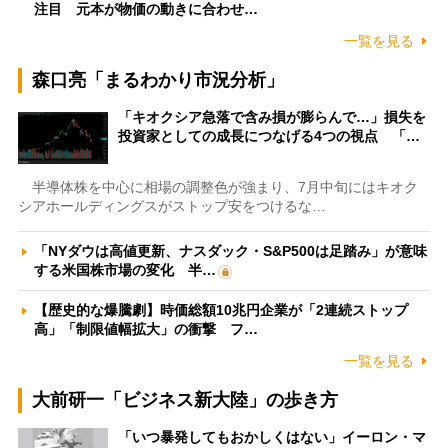
注目 元本が物価の動きに合わせ…
一覧を見る
森口亮「まるわかり市況分析」
「キオクシア急落で含み損が膨らんで…」損失を
投資家としての成長につなげる4つの視点 「…
半導体株を中心に相場の調整色が強まり、7月中旬にはキオク
シアホールディングスがストップ安をつけるな…
「NYダウは高値更新、ナスダック・S&P500は足踏み」が意味
する米国株市場の変化 半…
【歴史的な爆騰劇】時価総額10兆円企業が「2連続ストップ
高」「制限値幅拡大」の衝撃 フ…
一覧を見る
大前研一「ビジネス新大陸」の歩き方
「いつ暴発してもおかしくはない」イーロン・マ