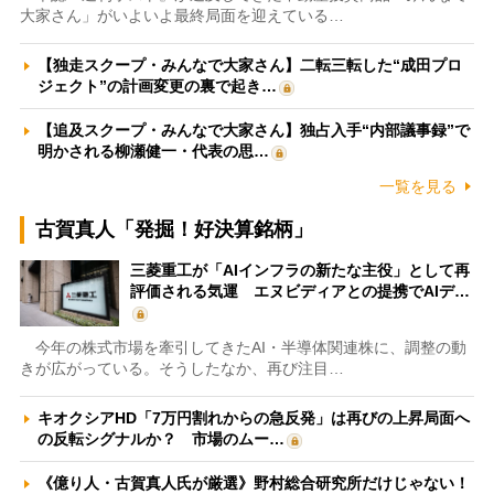
大家さん」がいよいよ最終局面を迎えている…
【独走スクープ・みんなで大家さん】二転三転した“成田プロ
ジェクト”の計画変更の裏で起き…
【追及スクープ・みんなで大家さん】独占入手“内部議事録”で
明かされる柳瀬健一・代表の思…
一覧を見る
古賀真人「発掘！好決算銘柄」
三菱重工が「AIインフラの新たな主役」として再
評価される気運 エヌビディアとの提携でAIデ…
今年の株式市場を牽引してきたAI・半導体関連株に、調整の動
きが広がっている。そうしたなか、再び注目…
キオクシアHD「7万円割れからの急反発」は再びの上昇局面へ
の反転シグナルか？ 市場のムー…
《億り人・古賀真人氏が厳選》野村総合研究所だけじゃない！