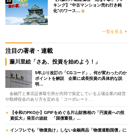
10
キング】“中古マンション売れ行き鈍
化”のワース…
一覧を見る
注目の著者・連載
藤川里絵「さあ、投資を始めよう！」
5年ぶり改訂の「CGコード」、何が変わったのか
ポイントを解説 企業に成長投資の具体的な説
明…
金融庁と東京証券取引所が共同で策定している上場企業の経営
や取締役会のあり方を定める「コーポレート…
【令和のPKOか】GPIFをめぐる片山財務相の「円資産への投
資拡大」発言の波紋 「国債重視」…
インフレでも「物価負け」しない金融商品「物価連動国債」に