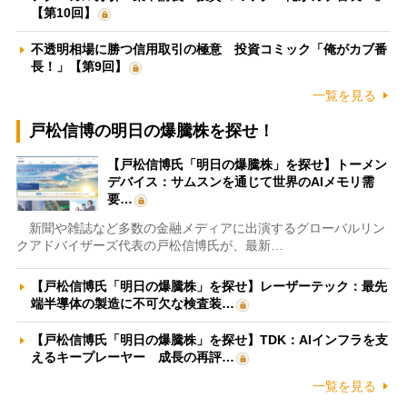
【第10回】
不透明相場に勝つ信用取引の極意 投資コミック「俺がカブ番
長！」【第9回】
一覧を見る
戸松信博の明日の爆騰株を探せ！
【戸松信博氏「明日の爆騰株」を探せ】トーメン
デバイス：サムスンを通じて世界のAIメモリ需
要…
新聞や雑誌など多数の金融メディアに出演するグローバルリン
クアドバイザーズ代表の戸松信博氏が、最新…
【戸松信博氏「明日の爆騰株」を探せ】レーザーテック：最先
端半導体の製造に不可欠な検査装…
【戸松信博氏「明日の爆騰株」を探せ】TDK：AIインフラを支
えるキープレーヤー 成長の再評…
一覧を見る