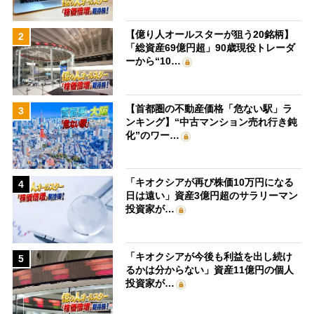
【億り人オールスターが狙う20銘柄】
2
「総資産69億円超」90歳現役トレーダ
ーから“10…
【首都圏の不動産価格「危ない駅」ラ
3
ンキング】“中古マンション売れ行き鈍
化”のワー…
「キオクシアが再び株価10万円になる
4
日は遠い」資産3億円超のサラリーマン
投資家が…
「キオクシアが今後も利益を出し続け
5
るかは分からない」資産11億円の個人
投資家が…